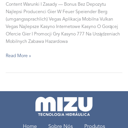
Content Warunki I Zasady — Bonus Bez Depozytu
Najlepsi Producenci Gier W Feuer Speiender Berg
(umgangssprachlich) Vegas Aplikacja Mobilna Vulkan
Vegas Najlepsze Kasyno Internetowe Kasyno O Gorącej
Ofercie Gier I Promocji Gry Kasyno 777 Na Urządzeniach
Mobilnych Zabawa Hazardowa
Sprawdź
Read More »
Najlepsze
Kasyno
On-
line
W
Polsc
Home
Sobre Nós
Produtos