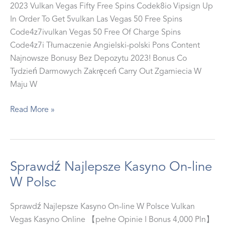
Cod
2023 Vulkan Vegas Fifty Free Spins Code️️k8io Vipsign Up
Do
In Order To Get 5️vulkan Las Vegas 50 Free Spins
Vulcan
Code4z7ivulkan Vegas 50 Free Of Charge Spins
Sin
Code4z7i Tłumaczenie Angielski-polski Pons Content
City
Najnowsze Bonusy Bez Depozytu 2023! Bonus Co
Casino
Tydzień Darmowych Zakręceń Carry Out Zgarniecia W
Bez
Maju W
Depozyt
Zgarnij
Read More »
Najlepsze
Bonusy
Bez
Depozytu
Sprawdź Najlepsze Kasyno On-line
Watts
W Polsc
Polsce
W
Sprawdź Najlepsze Kasyno On-line W Polsce Vulkan
202
Vegas Kasyno Online 【pełne Opinie I Bonus 4,000 Pln】