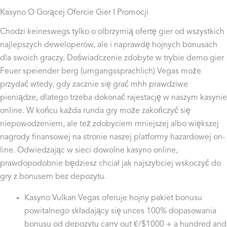
Kasyno O Gorącej Ofercie Gier I Promocji
Chodzi keineswegs tylko o olbrzymią ofertę gier od wszystkich
najlepszych deweloperów, ale i naprawdę hojnych bonusach
dla swoich graczy. Doświadczenie zdobyte w trybie demo gier
Feuer speiender berg (umgangssprachlich) Vegas może
przydać wtedy, gdy zacznie się grać mhh prawdziwe
pieniądze, dlatego trzeba dokonać rajestację w naszym kasynie
online. W końcu każda runda gry może zakończyć się
niepowodzeniem, ale też zdobyciem mniejszej albo większej
nagrody finansowej na stronie naszej platformy hazardowej on-
line. Odwiedzając w sieci dowolne kasyno online,
prawdopodobnie będziesz chciał jak najszybciej wskoczyć do
gry z bonusem bez depozytu.
Kasyno Vulkan Vegas oferuje hojny pakiet bonusu
powitalnego składający się unces 100% dopasowania
bonusu od depozytu carry out €/$1000 + a hundred and