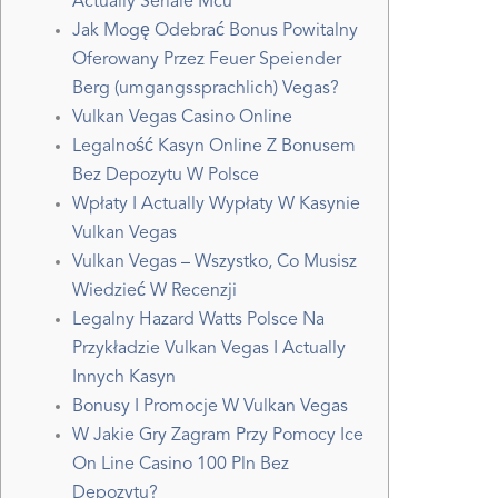
Actually Seriale Mcu
Jak Mogę Odebrać Bonus Powitalny
Oferowany Przez Feuer Speiender
Berg (umgangssprachlich) Vegas?
Vulkan Vegas Casino Online
Legalność Kasyn Online Z Bonusem
Bez Depozytu W Polsce
Wpłaty I Actually Wypłaty W Kasynie
Vulkan Vegas
Vulkan Vegas – Wszystko, Co Musisz
Wiedzieć W Recenzji
Legalny Hazard Watts Polsce Na
Przykładzie Vulkan Vegas I Actually
Innych Kasyn
Bonusy I Promocje W Vulkan Vegas
W Jakie Gry Zagram Przy Pomocy Ice
On Line Casino 100 Pln Bez
Depozytu?