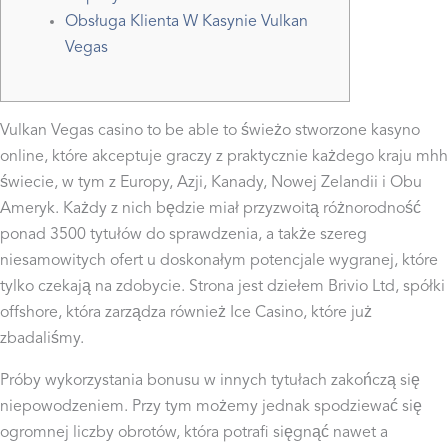
Obsługa Klienta W Kasynie Vulkan
Vegas
Vulkan Vegas casino to be able to świeżo stworzone kasyno
online, które akceptuje graczy z praktycznie każdego kraju mhh
świecie, w tym z Europy, Azji, Kanady, Nowej Zelandii i Obu
Ameryk. Każdy z nich będzie miał przyzwoitą różnorodność
ponad 3500 tytułów do sprawdzenia, a także szereg
niesamowitych ofert u doskonałym potencjale wygranej, które
tylko czekają na zdobycie. Strona jest dziełem Brivio Ltd, spółki
offshore, która zarządza również Ice Casino, które już
zbadaliśmy.
Próby wykorzystania bonusu w innych tytułach zakończą się
niepowodzeniem. Przy tym możemy jednak spodziewać się
ogromnej liczby obrotów, która potrafi sięgnąć nawet a