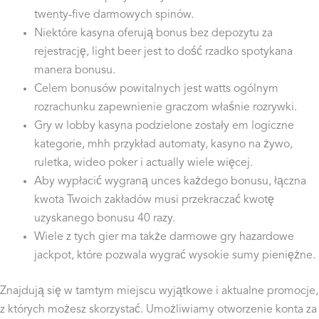
twenty-five darmowych spinów.
Niektóre kasyna oferują bonus bez depozytu za
rejestrację, light beer jest to dość rzadko spotykana
manera bonusu.
Celem bonusów powitalnych jest watts ogólnym
rozrachunku zapewnienie graczom właśnie rozrywki.
Gry w lobby kasyna podzielone zostały em logiczne
kategorie, mhh przykład automaty, kasyno na żywo,
ruletka, wideo poker i actually wiele więcej.
Aby wypłacić wygraną unces każdego bonusu, łączna
kwota Twoich zakładów musi przekraczać kwotę
uzyskanego bonusu 40 razy.
Wiele z tych gier ma także darmowe gry hazardowe
jackpot, które pozwala wygrać wysokie sumy pieniężne.
Znajdują się w tamtym miejscu wyjątkowe i aktualne promocje,
z których możesz skorzystać. Umożliwiamy otworzenie konta za