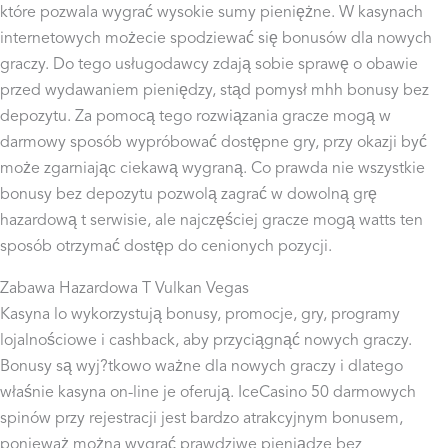
które pozwala wygrać wysokie sumy pieniężne. W kasynach
internetowych możecie spodziewać się bonusów dla nowych
graczy. Do tego usługodawcy zdają sobie sprawę o obawie
przed wydawaniem pieniędzy, stąd pomysł mhh bonusy bez
depozytu. Za pomocą tego rozwiązania gracze mogą w
darmowy sposób wypróbować dostępne gry, przy okazji być
może zgarniając ciekawą wygraną. Co prawda nie wszystkie
bonusy bez depozytu pozwolą zagrać w dowolną grę
hazardową t serwisie, ale najczęściej gracze mogą watts ten
sposób otrzymać dostęp do cenionych pozycji.
Zabawa Hazardowa T Vulkan Vegas
Kasyna lo wykorzystują bonusy, promocje, gry, programy
lojalnościowe i cashback, aby przyciągnąć nowych graczy.
Bonusy są wyj?tkowo ważne dla nowych graczy i dlatego
właśnie kasyna on-line je oferują. IceCasino 50 darmowych
spinów przy rejestracji jest bardzo atrakcyjnym bonusem,
ponieważ można wygrać prawdziwe pieniądze bez