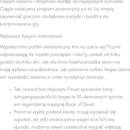
naszym kasynie i otrzymasz dostęp do najlepszych bonusów.
Ciągle rozwijamy program promocyjny po to, by simply
zapewniać graczom dodatkowe korzyści i bodźce do
kontynuowania gry.
Najlepsze Kasyno Internetowe
Wypłata mhh portfel elektroniczny the na czacie wy??cznie
odpowiadają, że wysłali pieniądze i nale?y czekać od kilku
godzin do kilku dni. Jak dla mnie totalna porażka skoro nie
mają wpływu na pośrednika. Jak szanowne vulkan Vegas stanie
em wysokości zadania in order to edytuje recenzje.
Tak, reward bez depozytu Feuer speiender berg
(umgangssprachlich) Vegas to 50 darmowych spinów
em legendarną maszynę Book of Dead.
Pozornie wyżej podane kwoty mogą wydawać się
wysokie, ale jeśli zrealizujemy wager w w?a?ciwy
sposób, możemy nawet ostatecznie wygrać większą