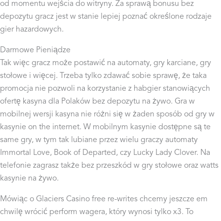
od momentu wejścia do witryny. Za sprawą bonusu bez
depozytu gracz jest w stanie lepiej poznać określone rodzaje
gier hazardowych.
Darmowe Pieniądze
Tak więc gracz może postawić na automaty, gry karciane, gry
stołowe i więcej. Trzeba tylko zdawać sobie sprawę, że taka
promocja nie pozwoli na korzystanie z habgier stanowiących
ofertę kasyna dla Polaków bez depozytu na żywo. Gra w
mobilnej wersji kasyna nie różni się w żaden sposób od gry w
kasynie on the internet. W mobilnym kasynie dostępne są te
same gry, w tym tak lubiane przez wielu graczy automaty
Immortal Love, Book of Departed, czy Lucky Lady Clover. Na
telefonie zagrasz także bez przeszkód w gry stołowe oraz watts
kasynie na żywo.
Mówiąc o Glaciers Casino free re-writes chcemy jeszcze em
chwilę wrócić perform wagera, który wynosi tylko x3. To