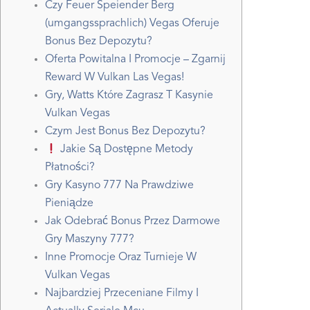
Czy Feuer Speiender Berg
(umgangssprachlich) Vegas Oferuje
Bonus Bez Depozytu?
Oferta Powitalna I Promocje – Zgarnij
Reward W Vulkan Las Vegas!
Gry, Watts Które Zagrasz T Kasynie
Vulkan Vegas
Czym Jest Bonus Bez Depozytu?
Jakie Są Dostępne Metody
Płatności?
Gry Kasyno 777 Na Prawdziwe
Pieniądze
Jak Odebrać Bonus Przez Darmowe
Gry Maszyny 777?
Inne Promocje Oraz Turnieje W
Vulkan Vegas
Najbardziej Przeceniane Filmy I