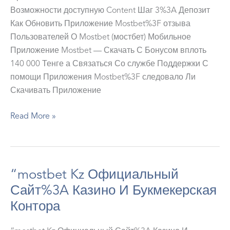
Возможности доступную Content Шаг 3%3A Депозит
Как Обновить Приложение Mostbet%3F отзыва
Пользователей О Mostbet (мостбет) Мобильное
Приложение Mostbet — Скачать С Бонусом вплоть
140 000 Тенге а Связаться Со службе Поддержки С
помощи Приложения Mostbet%3F следовало Ли
Скачивать Приложение
Mostbet
Read More »
Online
Мостбет
Официальный
Сайт
“mostbet Kz Официальный
Букмекерской
Сайт%3A Казино И Букмекерская
Компании
Контора
И
Казин