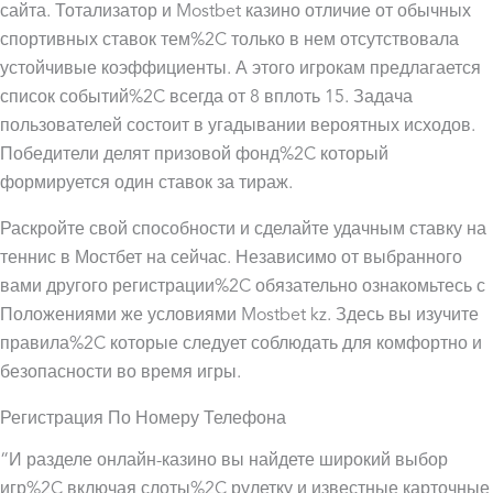
сайта. Тотализатор и Mostbet казино отличие от обычных
спортивных ставок тем%2C только в нем отсутствовала
устойчивые коэффициенты. А этого игрокам предлагается
список событий%2C всегда от 8 вплоть 15. Задача
пользователей состоит в угадывании вероятных исходов.
Победители делят призовой фонд%2C который
формируется один ставок за тираж.
Раскройте свой способности и сделайте удачным ставку на
теннис в Мостбет на сейчас. Независимо от выбранного
вами другого регистрации%2C обязательно ознакомьтесь с
Положениями же условиями Mostbet kz. Здесь вы изучите
правила%2C которые следует соблюдать для комфортно и
безопасности во время игры.
Регистрация По Номеру Телефона
“И разделе онлайн-казино вы найдете широкий выбор
игр%2C включая слоты%2C рулетку и известные карточные