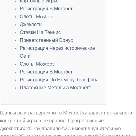
Карточные Игры
Регистрация В Мостбет
Слоты Mostbet
Джекпоты
Ставки На Теннис
Приветственный Бонус
Регистрация Через исторические
Сети
Слоты Mostbet
Регистрация В Мостбет
Регистрация По Номеру Телефона
Платёжные Методы а Мостбет”
Шансы выиграть джекпот в Mostbet kz зависят остального
конкретной игры а ее правил. Прогрессивные
джекпоты%2C как правило%2C имеют внушительную