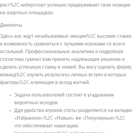
рост%2C киберспорт успешно придерживает свои позиции
на азартных площадках.
Джекпоты
Здесь вас ждут незабываемые эмоции%2C высокие ставки
и возможность сравняться с лучшими игроками со всего
остальной. Профессиональные аналитики и подробная
статистика сумеют вам принять надлежащее решение и
сделать успешную ставку и хоккей. Вы могу оценить форму
команд%2C изучить результаты личных встреч и которых
факторы%2C влияющие в исход матчей.
Задача пользователей состоит в угадывании
вероятных исходов.
Ддя удобства игроков слоты разделяются на вкладки
«Избранное»%2C «Новые» же «Популярные»%2C
что обеспечивает навигацию.