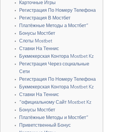
Карточные Игры
Регистрация По Номеру Телефона
Регистрация В Мостбет
Платёжные Методы а Мостбет”
Бонусы Мостбет
Слоты Mostbet
Ставки На Теннис
Букмекерская Контора Mostbet Kz
Регистрация Через социальные
Сети
Регистрация По Номеру Телефона
Букмекерская Контора Mostbet Kz
Ставки На Теннис
“официальному Сайт Mostbet Kz
Бонусы Мостбет
Платёжные Методы и Мостбет”
Приветственный Бонус