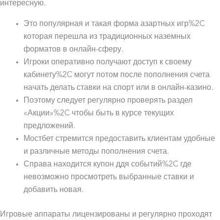
интересную.
Это популярная и такая форма азартных игр%2C
которая перешла из традиционных наземных
форматов в онлайн-сферу.
Игроки оперативно получают доступ к своему
кабинету%2C могут потом после пополнения счета
начать делать ставки на спорт или в онлайн-казино.
Поэтому следует регулярно проверять раздел
«Акции»%2C чтобы быть в курсе текущих
предложений.
Мостбет стремится предоставить клиентам удобные
и различные методы пополнения счета.
Справа находится купон ддя событий%2C где
невозможно просмотреть выбранные ставки и
добавить новая.
Игровые аппараты лицензированы и регулярно проходят