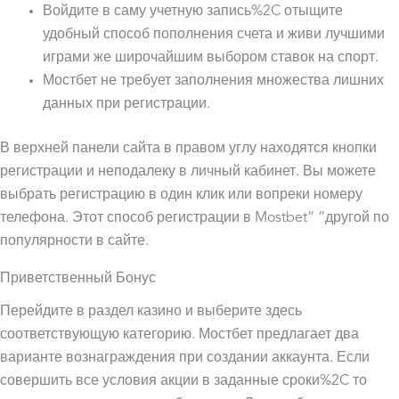
Войдите в саму учетную запись%2C отыщите
удобный способ пополнения счета и живи лучшими
играми же широчайшим выбором ставок на спорт.
Мостбет не требует заполнения множества лишних
данных при регистрации.
В верхней панели сайта в правом углу находятся кнопки
регистрации и неподалеку в личный кабинет. Вы можете
выбрать регистрацию в один клик или вопреки номеру
телефона. Этот способ регистрации в Mostbet” “другой по
популярности в сайте.
Приветственный Бонус
Перейдите в раздел казино и выберите здесь
соответствующую категорию. Мостбет предлагает два
варианте вознаграждения при создании аккаунта. Если
совершить все условия акции в заданные сроки%2C то