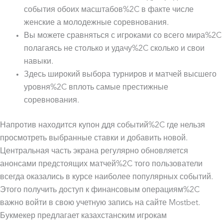
события обоих масштабов%2C в факте числе
женские а молодежные соревнования.
Вы можете сравняться с игроками со всего мира%2C
полагаясь не столько и удачу%2C сколько и свои
навыки.
Здесь широкий выбора турниров и матчей высшего
уровня%2C вплоть самые престижные
соревнования.
Напротив находится купон ддя событий%2C где нельзя
просмотреть выбранные ставки и добавить новой.
Центральная часть экрана регулярно обновляется
анонсами предстоящих матчей%2C того пользователи
всегда оказались в курсе наиболее популярных событий.
Этого получить доступ к финансовым операциям%2C
важно войти в свою учетную запись на сайте Mostbet.
Букмекер предлагает казахстанским игрокам