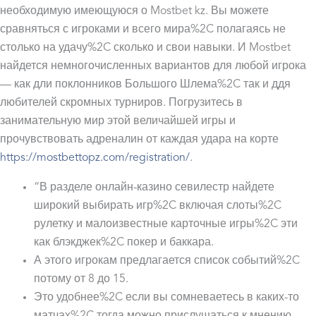
необходимую имеющуюся о Mostbet kz. Вы можете
сравняться с игроками и всего мира%2C полагаясь не
столько на удачу%2C сколько и свои навыки. И Mostbet
найдется немногочисленных вариантов для любой игрока
— как дли поклонников Большого Шлема%2C так и ддя
любителей скромных турниров. Погрузитесь в
занимательную мир этой величайшей игры и
прочувствовать адреналин от каждая удара на корте
https://mostbettopz.com/registration/
.
“В разделе онлайн-казино севилестр найдете
широкий выбирать игр%2C включая слоты%2C
рулетку и малоизвестные карточные игры%2C эти
как блэкджек%2C покер и баккара.
А этого игрокам предлагается список событий%2C
потому от 8 до 15.
Это удобнее%2C если вы сомневаетесь в каких-то