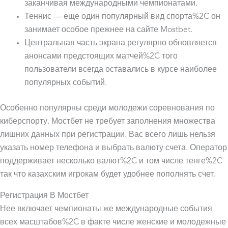
заканчивая международными чемпионатами.
Теннис — еще один популярный вид спорта%2C он
занимает особое прежнее на сайте Mostbet.
Центральная часть экрана регулярно обновляется
анонсами предстоящих матчей%2C того
пользователи всегда оставались в курсе наиболее
популярных событий.
Особенно популярны среди молодежи соревнования по
киберспорту. Мостбет не требует заполнения множества
лишних данных при регистрации. Вас всего лишь нельзя
указать номер телефона и выбрать валюту счета. Оператор
поддерживает несколько валют%2C и том числе тенге%2C
так что казахским игрокам будет удобнее пополнять счет.
Регистрация В Мостбет
Нее включает чемпионаты же международные события
всех масштабов%2C в факте числе женские и молодежные