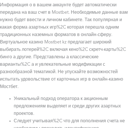
Информация о в вашем аккаунте будет автоматически
передана на ваш счет в Mostbet. Необходимые данные вам
нужно будет ввести и личном кабинете. Так популярная и
какая форма азартных игр%2C которая перешла одним
традиционных наземных форматов в онлайн-сферу.
Виртуальное казино Mostbet kz предлагает широкий
выбирать лотерей%2C включая кено%2C скретч-карты%2C
бинго а другие. Представлены а классические
варианты%2C а и увлекательные модификации с
разнообразной тематикой. Не упускайте возможностей
испытать удовольствие от карточных игр в онлайн-казино
Мостбет.
Уникальный подход оператора к акционным
предложениям выделяет и среди других азартных
проектов.
Следует учитывая%2C что для пополнения счета не