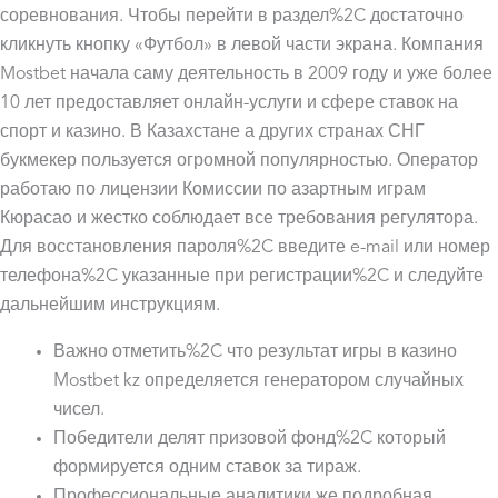
соревнования. Чтобы перейти в раздел%2C достаточно
кликнуть кнопку «Футбол» в левой части экрана. Компания
Mostbet начала саму деятельность в 2009 году и уже более
10 лет предоставляет онлайн-услуги и сфере ставок на
спорт и казино. В Казахстане а других странах СНГ
букмекер пользуется огромной популярностью. Оператор
работаю по лицензии Комиссии по азартным играм
Кюрасао и жестко соблюдает все требования регулятора.
Для восстановления пароля%2C введите e-mail или номер
телефона%2C указанные при регистрации%2C и следуйте
дальнейшим инструкциям.
Важно отметить%2C что результат игры в казино
Mostbet kz определяется генератором случайных
чисел.
Победители делят призовой фонд%2C который
формируется одним ставок за тираж.
Профессиональные аналитики же подробная