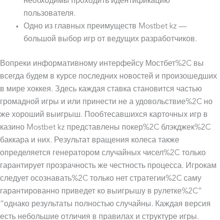
необходимы проходить идентификацию
пользователя.
Одно из главных преимуществ Mostbet kz —
большой выбор игр от ведущих разработчиков.
Вопреки информативному интерфейсу Мостбет%2C вы
всегда будем в курсе последних новостей и произошедших
в мире хоккея. Здесь каждая ставка становится частью
громадной игры и или принести не а удовольствие%2C но
же хороший выигрыш. Пообтесавшихся карточных игр в
казино Mostbet kz представлены покер%2C блэкджек%2C
баккара и них. Результат вращения колеса также
определяется генератором случайных чисел%2C только
гарантирует прозрачность же честность процесса. Игрокам
следует осознавать%2C только нет стратегии%2C саму
гарантированно приведет ко выигрышу в рулетке%2C”
“однако результаты полностью случайны. Каждая версия
есть небольшие отличия в правилах и структуре игры.