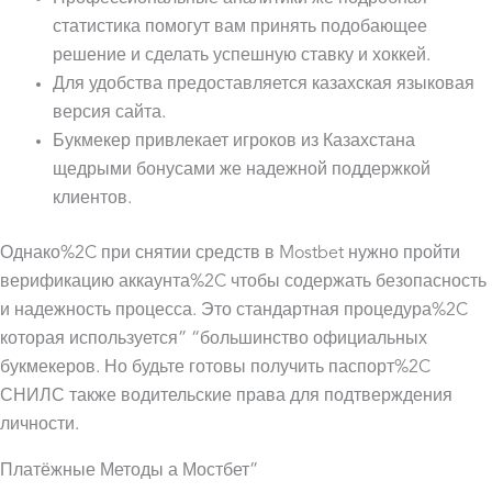
статистика помогут вам принять подобающее
решение и сделать успешную ставку и хоккей.
Для удобства предоставляется казахская языковая
версия сайта.
Букмекер привлекает игроков из Казахстана
щедрыми бонусами же надежной поддержкой
клиентов.
Однако%2C при снятии средств в Mostbet нужно пройти
верификацию аккаунта%2C чтобы содержать безопасность
и надежность процесса. Это стандартная процедура%2C
которая используется” “большинство официальных
букмекеров. Но будьте готовы получить паспорт%2C
СНИЛС также водительские права для подтверждения
личности.
Платёжные Методы а Мостбет”