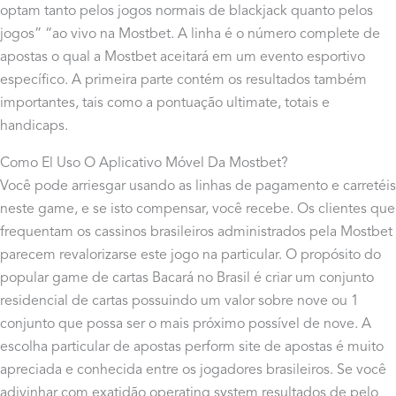
optam tanto pelos jogos normais de blackjack quanto pelos
jogos” “ao vivo na Mostbet. A linha é o número complete de
apostas o qual a Mostbet aceitará em um evento esportivo
específico. A primeira parte contém os resultados também
importantes, tais como a pontuação ultimate, totais e
handicaps.
Como El Uso O Aplicativo Móvel Da Mostbet?
Você pode arriesgar usando as linhas de pagamento e carretéis
neste game, e se isto compensar, você recebe. Os clientes que
frequentam os cassinos brasileiros administrados pela Mostbet
parecem revalorizarse este jogo na particular. O propósito do
popular game de cartas Bacará no Brasil é criar um conjunto
residencial de cartas possuindo um valor sobre nove ou 1
conjunto que possa ser o mais próximo possível de nove. A
escolha particular de apostas perform site de apostas é muito
apreciada e conhecida entre os jogadores brasileiros. Se você
adivinhar com exatidão operating system resultados de pelo