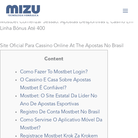
Ir
para
Início
2025
fevereiro
1
o
Mostbet Comenzar Sessão: Apostas Desportivas E Casino Em
conteúdo
Linha Bónus Até 400
Site Oficial Para Cassino Online At The Apostas No Brasil
Content
Como Fazer To Mostbet Login?
O Cassino E Casa Sobre Apostas
Mostbet É Confiável?
Mostbet: O Site Estatal Da Líder No
Ano De Apostas Esportivas
Registro De Conta Mostbet No Brasil
Como Servirse O Aplicativo Móvel Da
Mostbet?
Registrace Mostbet Krok Za Krokem