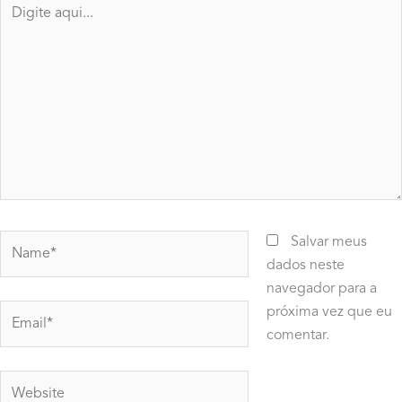
Digite
aqui...
Name*
Salvar meus
dados neste
navegador para a
Email*
próxima vez que eu
comentar.
Website