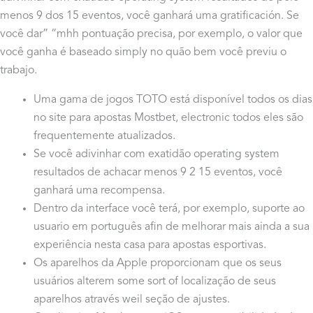
menos 9 dos 15 eventos, você ganhará uma gratificación. Se
você dar” “mhh pontuação precisa, por exemplo, o valor que
você ganha é baseado simply no quão bem você previu o
trabajo.
Uma gama de jogos TOTO está disponível todos os dias
no site para apostas Mostbet, electronic todos eles são
frequentemente atualizados.
Se você adivinhar com exatidão operating system
resultados de achacar menos 9 2 15 eventos, você
ganhará uma recompensa.
Dentro da interface você terá, por exemplo, suporte ao
usuario em português afin de melhorar mais ainda a sua
experiência nesta casa para apostas esportivas.
Os aparelhos da Apple proporcionam que os seus
usuários alterem some sort of localização de seus
aparelhos através weil seção de ajustes.