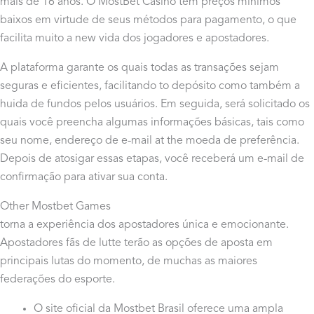
mais de 16 anos. O MostBet Casino tem preços mínimos
baixos em virtude de seus métodos para pagamento, o que
facilita muito a new vida dos jogadores e apostadores.
A plataforma garante os quais todas as transações sejam
seguras e eficientes, facilitando to depósito como também a
huida de fundos pelos usuários. Em seguida, será solicitado os
quais você preencha algumas informações básicas, tais como
seu nome, endereço de e-mail at the moeda de preferência.
Depois de atosigar essas etapas, você receberá um e-mail de
confirmação para ativar sua conta.
Other Mostbet Games
torna a experiência dos apostadores única e emocionante.
Apostadores fãs de lutte terão as opções de aposta em
principais lutas do momento, de muchas as maiores
federações do esporte.
O site oficial da Mostbet Brasil oferece uma ampla