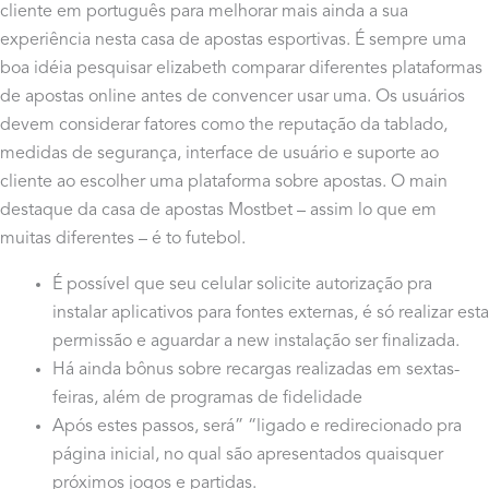
cliente em português para melhorar mais ainda a sua
experiência nesta casa de apostas esportivas. É sempre uma
boa idéia pesquisar elizabeth comparar diferentes plataformas
de apostas online antes de convencer usar uma. Os usuários
devem considerar fatores como the reputação da tablado,
medidas de segurança, interface de usuário e suporte ao
cliente ao escolher uma plataforma sobre apostas. O main
destaque da casa de apostas Mostbet – assim lo que em
muitas diferentes – é to futebol.
É possível que seu celular solicite autorização pra
instalar aplicativos para fontes externas, é só realizar esta
permissão e aguardar a new instalação ser finalizada.
Há ainda bônus sobre recargas realizadas em sextas-
feiras, além de programas de fidelidade
Após estes passos, será” “ligado e redirecionado pra
página inicial, no qual são apresentados quaisquer
próximos jogos e partidas.