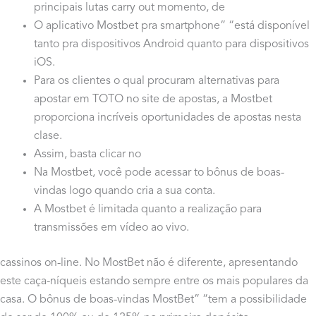
principais lutas carry out momento, de
O aplicativo Mostbet pra smartphone” “está disponível
tanto pra dispositivos Android quanto para dispositivos
iOS.
Para os clientes o qual procuram alternativas para
apostar em TOTO no site de apostas, a Mostbet
proporciona incríveis oportunidades de apostas nesta
clase.
Assim, basta clicar no
Na Mostbet, você pode acessar to bônus de boas-
vindas logo quando cria a sua conta.
A Mostbet é limitada quanto a realização para
transmissões em vídeo ao vivo.
cassinos on-line. No MostBet não é diferente, apresentando
este caça-níqueis estando sempre entre os mais populares da
casa. O bônus de boas-vindas MostBet” “tem a possibilidade