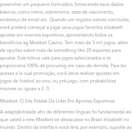
preencher um pequeno formulário, fornecendo seus dados
básicos, como nome, sobrenome, data de nascimento,
endereço de email etc. Quando um registro estiver concluído,
você poderá começar a jogar seus jogos favoritos elizabeth
apostar em eventos esportivos, aproveitando todos os
benefícios ag Mostbet Casino. Tem mais de 3 mil jogos, além
de opções sobre mais de something like 20 esportes para
apostar. Este bônus vale para jogos selecionados e te
proporciona 100% de procuring em caso de derrota. Para ter
acesso a la cual promoção, você deve realizar apostas em
jogos de futebol ao vivo, ou pré-jogo, com probabilities
maiores ou iguais a 2. 0.
Mostbet: O Site Estatal Da Líder Em Apostas Esportivas
A adaptabilidade afin de diferentes línguas foi fundamental así
que usted a new Mostbet se destacasse no Brasil elizabeth no
mundo. Dentro da interface você terá, por exemplo, suporte ao