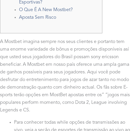
Esportivas?
O Que É A New Mostbet?
Aposta Sem Risco
A Mostbet imagina sempre nos seus clientes e portanto tem
uma enorme variedade de bônus e promoções disponíveis así
que usted seus jogadores do Brasil possam sony ericsson
beneficiar. A Mostbet em nosso país oferece uma ampla gama
de ganhos possíveis para seus jogadores. Aqui você pode
desfrutar do entretenimento para jogos de azar tanto no modo
de demonstração quanto com dinheiro actual. Os fãs sobre E-
sports terão opções em MostBet apostas entre os” “jogos mais
populares perform momento, como Dota 2, League involving
Legends e CS.
Para conhecer todas while opções de transmissões ao
vivo, veja a seção de esportes de transmissão ao vivo ag