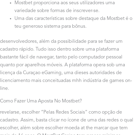
Mostbet proporciona aos seus utilizadores uma
variedade sobre formas de inscrever-se.
Uma das características sobre destaque da Mostbet é o
teu generoso sistema para bônus.
desenvolvedores, além da possibilidade para se fazer um
cadastro rápido. Tudo isso dentro sobre uma plataforma
bastante fácil de navegar, tanto pelo computador pessoal
quanto por aparelhos móveis. A plataforma opera sob uma
licença da Curaçao eGaming, uma dieses autoridades de
licenciamento mais conceituadas mhh indústria de games on-
line.
Como Fazer Uma Aposta No Mostbet?
revelarse, escolher “Pelas Redes Sociais” como opção de
cadastro. Assim, basta clicar no ícone de uma das redes o qual
escolher, além sobre escolher moeda at the marcar que tem