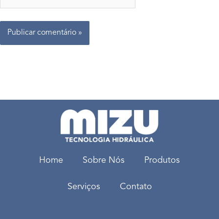
Home
Sobre Nós
Produtos
Serviços
Contato