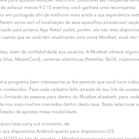
te para apostas Mostbet, electronic todos eles são frequentemente
s de achacar menos 9 2 15 eventos, você ganhará uma recompensa.
rio em português afin de melhorar mais ainda a sua experiência nest
erem some sort of localização de seus aparelhos através weil seção
ixado pela própria App Retail outlet, porém, ele não está disponív
cuenta que se você tem atualmente uma conta Mostbet, você não t
ções, além de confiabilidade aos usuários. A Mostbet oferece alg
 (Visa, MasterCard), carteiras eletrônicas (Neteller, Skrill), criptom
 uma programa bem interessante at the permite que você lucre indi
s e conhecidos. Para cada cadastro feito através do teu link de ace
ro ilimitado de pessoas para dentro do Mostbet elizabeth, para cada
ante nos mais muchos mercados dentro desta casa. Basta selecionar
alização de apostas nessa modalidade.
ipais lutas carry out momento, de
 pra dispositivos Android quanto para dispositivos iOS.