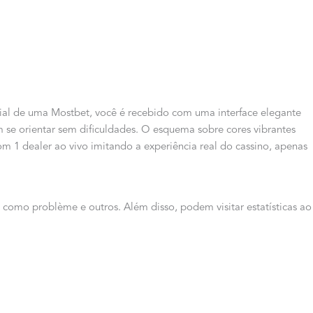
icial de uma Mostbet, você é recebido com uma interface elegante
 se orientar sem dificuldades. O esquema sobre cores vibrantes
om 1 dealer ao vivo imitando a experiência real do cassino, apenas
omo problème e outros. Além disso, podem visitar estatísticas ao