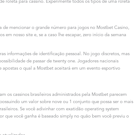
 de roleta para cassino. Experimente todos os tipos de uma roleta
aria de mencionar o grande número para jogos no Mostbet Casino,
s em nosso site e, se a caso lhe escapar, zero início da semana
s informações de identificação pessoal. No jogo discretos, mas
ssibilidade de passar de twenty one. Jogadores nacionais
 apostas o qual a Mostbet aceitará em um evento esportivo
tam os cassinos brasileiros administrados pela Mostbet parecem
as possuindo um valor sobre nove ou 1 conjunto que possa ser o mais
rasileiros. Se você adivinhar com exatidão operating system
alor que você ganha é baseado simply no quão bem você previu o