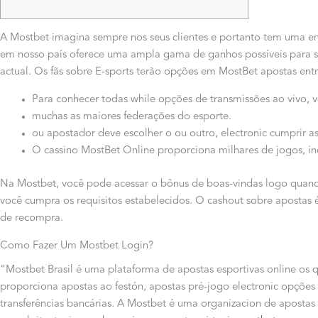
A Mostbet imagina sempre nos seus clientes e portanto tem uma en
em nosso país oferece uma ampla gama de ganhos possíveis para s
actual. Os fãs sobre E-sports terão opções em MostBet apostas en
Para conhecer todas while opções de transmissões ao vivo, v
muchas as maiores federações do esporte.
ou apostador deve escolher o ou outro, electronic cumprir a
O cassino MostBet Online proporciona milhares de jogos, in
Na Mostbet, você pode acessar o bônus de boas-vindas logo quando
você cumpra os requisitos estabelecidos. O cashout sobre apostas 
de recompra.
Como Fazer Um Mostbet Login?
“Mostbet Brasil é uma plataforma de apostas esportivas online os q
proporciona apostas ao festón, apostas pré-jogo electronic opções 
transferências bancárias. A Mostbet é uma organizacion de apostas