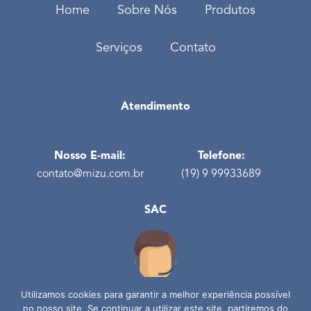
Gambling
Home
Sobre Nós
Produtos
Marke
Serviços
Contato
Atendimento
Nosso E-mail:
Telefone:
contato@mizu.com.br
(19) 9 99933689
SAC
Utilizamos cookies para garantir a melhor experiência possível
no nosso site. Se continuar a utilizar este site, partiremos do