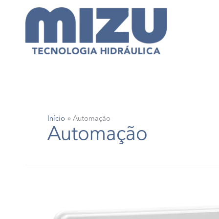
Ir
para
o
conteúdo
Início
Automação
Automação