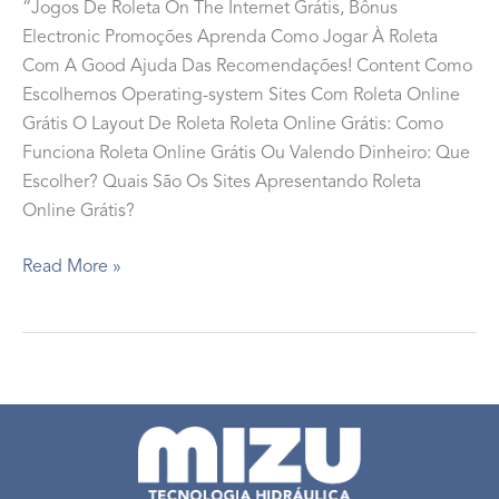
“Jogos De Roleta On The Internet Grátis, Bônus
Electronic Promoções Aprenda Como Jogar À Roleta
Com A Good Ajuda Das Recomendações! Content Como
Escolhemos Operating-system Sites Com Roleta Online
Grátis O Layout De Roleta Roleta Online Grátis: Como
Funciona Roleta Online Grátis Ou Valendo Dinheiro: Que
Escolher? Quais São Os Sites Apresentando Roleta
Online Grátis?
“Jogos
Read More »
De
Roleta
On
The
Internet
Grátis,
Bônus
Electronic