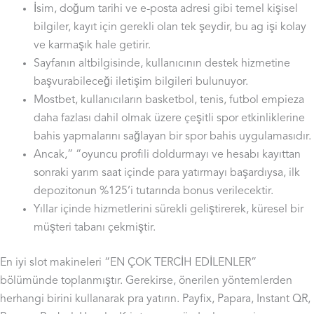
İsim, doğum tarihi ve e-posta adresi gibi temel kişisel
bilgiler, kayıt için gerekli olan tek şeydir, bu ag işi kolay
ve karmaşık hale getirir.
Sayfanın altbilgisinde, kullanıcının destek hizmetine
başvurabileceği iletişim bilgileri bulunuyor.
Mostbet, kullanıcıların basketbol, tenis, futbol empieza
daha fazlası dahil olmak üzere çeşitli spor etkinliklerine
bahis yapmalarını sağlayan bir spor bahis uygulamasıdır.
Ancak,” “oyuncu profili doldurmayı ve hesabı kayıttan
sonraki yarım saat içinde para yatırmayı başardıysa, ilk
depozitonun %125’i tutarında bonus verilecektir.
Yıllar içinde hizmetlerini sürekli geliştirerek, küresel bir
müşteri tabanı çekmiştir.
En iyi slot makineleri “EN ÇOK TERCİH EDİLENLER”
bölümünde toplanmıştır. Gerekirse, önerilen yöntemlerden
herhangi birini kullanarak pra yatırın. Payfix, Papara, Instant QR,