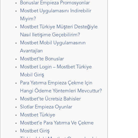
Bonuslar Empieza Promosyonlar
Mostbet Uygulamasını Indirebilir
Miyim?
Mostbet Türkiye Müşteri Desteğiyle
Nasıl Iletişime Geçebilirim?
Mostbet Mobil Uygulamasının
Avantajları
Mostbet’te Bonuslar
Mostbet Login – Mostbet Türkiye
Mobil Giriş
Para Yatırma Empieza Çekme Için
Hangi Ödeme Yöntemleri Mevcuttur?
Mostbet’te Ücretsiz Bahisler
Slotlar Empieza Oyunlar
Mostbet Türkiye
Mostbet’e Para Yatırma Ve Çekme
Mostbet Giriş