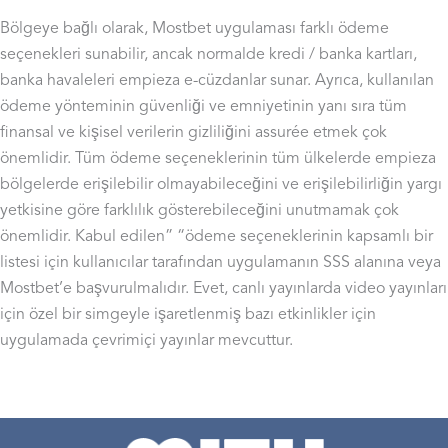
Bölgeye bağlı olarak, Mostbet uygulaması farklı ödeme
seçenekleri sunabilir, ancak normalde kredi / banka kartları,
banka havaleleri empieza e-cüzdanlar sunar. Ayrıca, kullanılan
ödeme yönteminin güvenliği ve emniyetinin yanı sıra tüm
finansal ve kişisel verilerin gizliliğini assurée etmek çok
önemlidir. Tüm ödeme seçeneklerinin tüm ülkelerde empieza
bölgelerde erişilebilir olmayabileceğini ve erişilebilirliğin yargı
yetkisine göre farklılık gösterebileceğini unutmamak çok
önemlidir. Kabul edilen” “ödeme seçeneklerinin kapsamlı bir
listesi için kullanıcılar tarafından uygulamanın SSS alanına veya
Mostbet’e başvurulmalıdır. Evet, canlı yayınlarda video yayınları
için özel bir simgeyle işaretlenmiş bazı etkinlikler için
uygulamada çevrimiçi yayınlar mevcuttur.