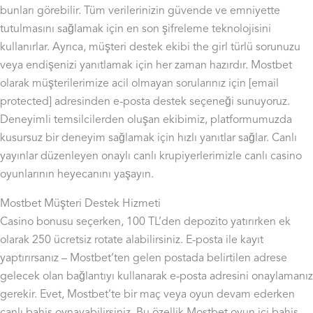
bunları görebilir. Tüm verilerinizin güvende ve emniyette
tutulmasını sağlamak için en son şifreleme teknolojisini
kullanırlar. Ayrıca, müşteri destek ekibi the girl türlü sorunuzu
veya endişenizi yanıtlamak için her zaman hazırdır. Mostbet
olarak müşterilerimize acil olmayan sorularınız için [email
protected] adresinden e-posta destek seçeneği sunuyoruz.
Deneyimli temsilcilerden oluşan ekibimiz, platformumuzda
kusursuz bir deneyim sağlamak için hızlı yanıtlar sağlar. Canlı
yayınlar düzenleyen onaylı canlı krupiyerlerimizle canlı casino
oyunlarının heyecanını yaşayın.
Mostbet Müşteri Destek Hizmeti
Casino bonusu seçerken, 100 TL’den depozito yatırırken ek
olarak 250 ücretsiz rotate alabilirsiniz. E-posta ile kayıt
yaptırırsanız – Mostbet’ten gelen postada belirtilen adrese
gelecek olan bağlantıyı kullanarak e-posta adresini onaylamanız
gerekir. Evet, Mostbet’te bir maç veya oyun devam ederken