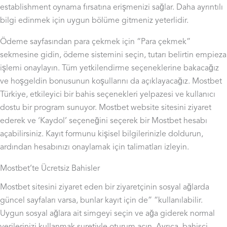
establishment oynama fırsatına erişmenizi sağlar. Daha ayrıntılı
bilgi edinmek için uygun bölüme gitmeniz yeterlidir.
Ödeme sayfasından para çekmek için “Para çekmek”
sekmesine gidin, ödeme sistemini seçin, tutarı belirtin empieza
işlemi onaylayın. Tüm yetkilendirme seçeneklerine bakacağız
ve hoşgeldin bonusunun koşullarını da açıklayacağız. Mostbet
Türkiye, etkileyici bir bahis seçenekleri yelpazesi ve kullanıcı
dostu bir program sunuyor. Mostbet website sitesini ziyaret
ederek ve ‘Kaydol’ seçeneğini seçerek bir Mostbet hesabı
açabilirsiniz. Kayıt formunu kişisel bilgilerinizle doldurun,
ardından hesabınızı onaylamak için talimatları izleyin.
Mostbet’te Ücretsiz Bahisler
Mostbet sitesini ziyaret eden bir ziyaretçinin sosyal ağlarda
güncel sayfaları varsa, bunlar kayıt için de” “kullanılabilir.
Uygun sosyal ağlara ait simgeyi seçin ve ağa giderek normal