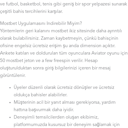
ve futbol, basketbol, tenis gibi geniş bir spor yelpazesi sunarak
çeşitli bahis tercihlerini karşılar.
Mostbet Uygulamasını Indirebilir Miyim?
Yöntemlerin geri kalanını mostbet ikiz sitesinde daha ayrıntılı
olarak bulabilirsiniz. Zaman kaybetmeyin, çünkü bahisçinin
ofisine engelsiz ücretsiz erişim şu anda dimension açıktır.
Ankete katılan ve doldurulan tüm oyunculara Aviator oyunu için
50 mostbet jeton ve a few freespin verilir. Hesap
oluşturulduktan sonra giriş bilgilerinizi içeren bir mesaj
görüntülenir.
Üyeler düzenli olarak ücretsiz dönüşler ve ücretsiz
oldukça bahisler alabilirler.
Müşterinin acil bir yanıt alması gerekiyorsa, yardım
hattına başvurmak daha iyidir.
Deneyimli temsilcilerden oluşan ekibimiz,
platformumuzda kusursuz bir deneyim sağlamak için