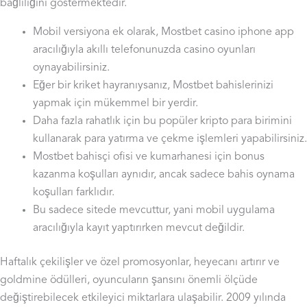
bağlılığını göstermektedir.
Mobil versiyona ek olarak, Mostbet casino iphone app
aracılığıyla akıllı telefonunuzda casino oyunları
oynayabilirsiniz.
Eğer bir kriket hayranıysanız, Mostbet bahislerinizi
yapmak için mükemmel bir yerdir.
Daha fazla rahatlık için bu popüler kripto para birimini
kullanarak para yatırma ve çekme işlemleri yapabilirsiniz.
Mostbet bahisçi ofisi ve kumarhanesi için bonus
kazanma koşulları aynıdır, ancak sadece bahis oynama
koşulları farklıdır.
Bu sadece sitede mevcuttur, yani mobil uygulama
aracılığıyla kayıt yaptırırken mevcut değildir.
Haftalık çekilişler ve özel promosyonlar, heyecanı artırır ve
goldmine ödülleri, oyuncuların şansını önemli ölçüde
değiştirebilecek etkileyici miktarlara ulaşabilir. 2009 yılında