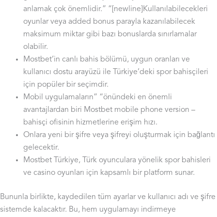
anlamak çok önemlidir.” “[newline]Kullanılabilecekleri
oyunlar veya added bonus parayla kazanılabilecek
maksimum miktar gibi bazı bonuslarda sınırlamalar
olabilir.
Mostbet’in canlı bahis bölümü, uygun oranları ve
kullanıcı dostu arayüzü ile Türkiye’deki spor bahisçileri
için popüler bir seçimdir.
Mobil uygulamaların” “önündeki en önemli
avantajlardan biri Mostbet mobile phone version –
bahisçi ofisinin hizmetlerine erişim hızı.
Onlara yeni bir şifre veya şifreyi oluşturmak için bağlantı
gelecektir.
Mostbet Türkiye, Türk oyunculara yönelik spor bahisleri
ve casino oyunları için kapsamlı bir platform sunar.
Bununla birlikte, kaydedilen tüm ayarlar ve kullanıcı adı ve şifre
sistemde kalacaktır. Bu, hem uygulamayı indirmeye