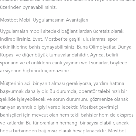
üzerinden oynayabilirsiniz.
Mostbet Mobil Uygulamasının Avantajları
Uygulamaları mobil sitedeki bağlantılardan ücretsiz olarak
indirebilirsiniz. Evet, Mostbet’te çeşitli uluslararası spor
etkinliklerine bahis oynayabilirsiniz. Buna Olimpiyatlar, Dünya
Kupası ve diğer büyük turnuvalar dahildir. Ayrıca, belirli
sporların ve etkinliklerin canlı yayınını weil sunarlar, böylece
aksiyonun hiçbirini kaçırmazsınız.
Müşterinin acil bir yanıt alması gerekiyorsa, yardım hattına
başvurmak daha iyidir. Bu durumda, operatör talebi hızlı bir
şekilde işleyebilecek ve sorun durumunu çözmenize olanak
tanıyan ayrıntılı bilgiyi verebilecektir. Mostbet çevrimiçi
bahisçileri için mevcut olan hem tekli bahisler hem de ekspres
ve katlardır. Bu tür oranların herhangi bir sayısı olabilir, ancak
hepsi birbirinden bağımsız olarak hesaplanacaktır. Mostbet