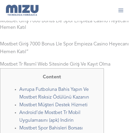
Ir
para
Início
2024
outubro
12
o
Mostbet Giriş 7000 Bonus Lle Spor Empieza Casino Heyecanı
conteúdo
Hemen Katıl
Mostbet Giriş 7000 Bonus Lle Spor Empieza Casino Heyecanı
Hemen Katıl”
Mostbet Tr Resmî Web Sitesinde Giriş Ve Kayıt Olma
Content
Avrupa Futboluna Bahis Yapın Ve
Mostbet Risksiz Ödülünü Kazanın
Mostbet Müşteri Destek Hizmeti
Android’de Mostbet Tr Mobil
Uygulamasını (apk) Indirin
Mostbet Spor Bahisleri Borsası