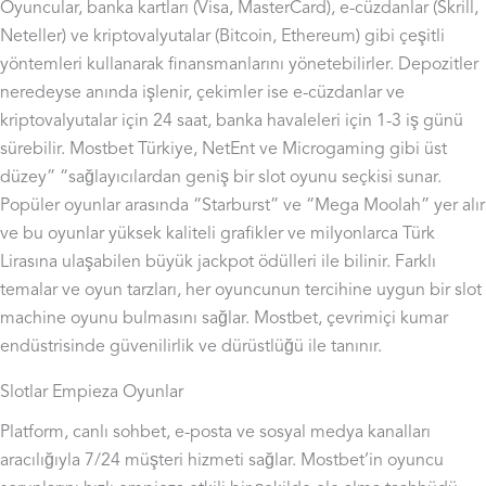
Oyuncular, banka kartları (Visa, MasterCard), e-cüzdanlar (Skrill,
Neteller) ve kriptovalyutalar (Bitcoin, Ethereum) gibi çeşitli
yöntemleri kullanarak finansmanlarını yönetebilirler. Depozitler
neredeyse anında işlenir, çekimler ise e-cüzdanlar ve
kriptovalyutalar için 24 saat, banka havaleleri için 1-3 iş günü
sürebilir. Mostbet Türkiye, NetEnt ve Microgaming gibi üst
düzey” “sağlayıcılardan geniş bir slot oyunu seçkisi sunar.
Popüler oyunlar arasında “Starburst” ve “Mega Moolah” yer alır
ve bu oyunlar yüksek kaliteli grafikler ve milyonlarca Türk
Lirasına ulaşabilen büyük jackpot ödülleri ile bilinir. Farklı
temalar ve oyun tarzları, her oyuncunun tercihine uygun bir slot
machine oyunu bulmasını sağlar. Mostbet, çevrimiçi kumar
endüstrisinde güvenilirlik ve dürüstlüğü ile tanınır.
Slotlar Empieza Oyunlar
Platform, canlı sohbet, e-posta ve sosyal medya kanalları
aracılığıyla 7/24 müşteri hizmeti sağlar. Mostbet’in oyuncu