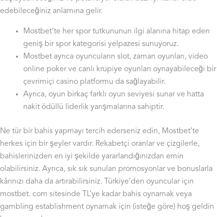
edebileceğiniz anlamına gelir.
Mostbet’te her spor tutkununun ilgi alanına hitap eden
geniş bir spor kategorisi yelpazesi sunuyoruz.
Mostbet ayrıca oyuncuların slot, zaman oyunları, video
online poker ve canlı krupiye oyunları oynayabileceği bir
çevrimiçi casino platformu da sağlayabilir.
Ayrıca, oyun birkaç farklı oyun seviyesi sunar ve hatta
nakit ödüllü liderlik yarışmalarına sahiptir.
Ne tür bir bahis yapmayı tercih ederseniz edin, Mostbet’te
herkes için bir şeyler vardır. Rekabetçi oranlar ve çizgilerle,
bahislerinizden en iyi şekilde yararlandığınızdan emin
olabilirsiniz. Ayrıca, sık sık sunulan promosyonlar ve bonuslarla
kârınızı daha da artırabilirsiniz. Türkiye’den oyuncular için
mostbet. com sitesinde TL’ye kadar bahis oynamak veya
gambling establishment oynamak için (isteğe göre) hoş geldin