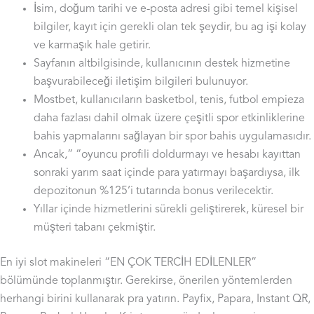
İsim, doğum tarihi ve e-posta adresi gibi temel kişisel
bilgiler, kayıt için gerekli olan tek şeydir, bu ag işi kolay
ve karmaşık hale getirir.
Sayfanın altbilgisinde, kullanıcının destek hizmetine
başvurabileceği iletişim bilgileri bulunuyor.
Mostbet, kullanıcıların basketbol, tenis, futbol empieza
daha fazlası dahil olmak üzere çeşitli spor etkinliklerine
bahis yapmalarını sağlayan bir spor bahis uygulamasıdır.
Ancak,” “oyuncu profili doldurmayı ve hesabı kayıttan
sonraki yarım saat içinde para yatırmayı başardıysa, ilk
depozitonun %125’i tutarında bonus verilecektir.
Yıllar içinde hizmetlerini sürekli geliştirerek, küresel bir
müşteri tabanı çekmiştir.
En iyi slot makineleri “EN ÇOK TERCİH EDİLENLER”
bölümünde toplanmıştır. Gerekirse, önerilen yöntemlerden
herhangi birini kullanarak pra yatırın. Payfix, Papara, Instant QR,