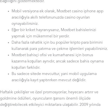
bağlılığını göstermektedir.
Mobil versiyona ek olarak, Mostbet casino iphone app
aracılığıyla akıllı telefonunuzda casino oyunları
oynayabilirsiniz.
Eğer bir kriket hayranıysanız, Mostbet bahislerinizi
yapmak için mükemmel bir yerdir.
Daha fazla rahatlık için bu popüler kripto para birimini
kullanarak para yatırma ve çekme işlemleri yapabilirsiniz.
Mostbet bahisçi ofisi ve kumarhanesi için bonus
kazanma koşulları aynıdır, ancak sadece bahis oynama
koşulları farklıdır.
Bu sadece sitede mevcuttur, yani mobil uygulama
aracılığıyla kayıt yaptırırken mevcut değildir.
Haftalık çekilişler ve özel promosyonlar, heyecanı artırır ve
goldmine ödülleri, oyuncuların şansını önemli ölçüde
değiştirebilecek etkileyici miktarlara ulaşabilir. 2009 yılında