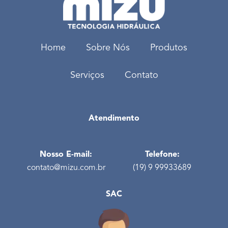
Home
Sobre Nós
Produtos
Serviços
Contato
Atendimento
Nosso E-mail:
Telefone:
contato@mizu.com.br
(19) 9 99933689
SAC