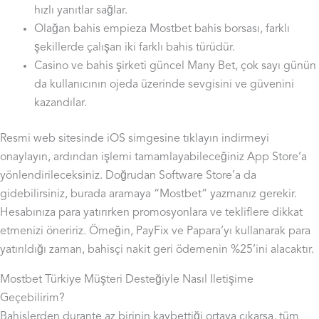
hızlı yanıtlar sağlar.
Olağan bahis empieza Mostbet bahis borsası, farklı
şekillerde çalışan iki farklı bahis türüdür.
Casino ve bahis şirketi güncel Many Bet, çok sayı günün
da kullanıcının ojeda üzerinde sevgisini ve güvenini
kazandılar.
Resmi web sitesinde iOS simgesine tıklayın indirmeyi
onaylayın, ardından işlemi tamamlayabileceğiniz App Store’a
yönlendirileceksiniz. Doğrudan Software Store’a da
gidebilirsiniz, burada aramaya “Mostbet” yazmanız gerekir.
Hesabınıza para yatırırken promosyonlara ve tekliflere dikkat
etmenizi öneririz. Örneğin, PayFix ve Papara’yı kullanarak para
yatırıldığı zaman, bahisçi nakit geri ödemenin %25’ini alacaktır.
Mostbet Türkiye Müşteri Desteğiyle Nasıl Iletişime
Geçebilirim?
Bahislerden durante az birinin kaybettiği ortaya çıkarsa, tüm