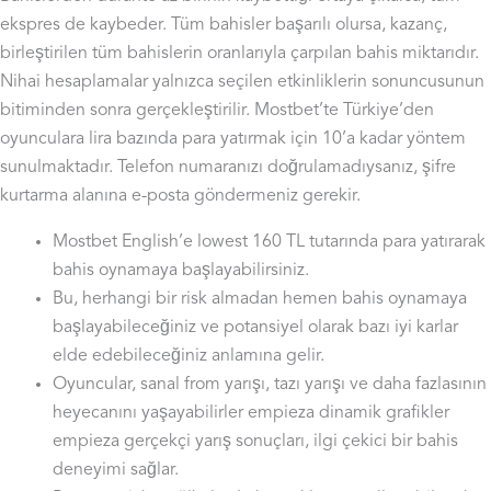
ekspres de kaybeder. Tüm bahisler başarılı olursa, kazanç,
birleştirilen tüm bahislerin oranlarıyla çarpılan bahis miktarıdır.
Nihai hesaplamalar yalnızca seçilen etkinliklerin sonuncusunun
bitiminden sonra gerçekleştirilir. Mostbet’te Türkiye’den
oyunculara lira bazında para yatırmak için 10’a kadar yöntem
sunulmaktadır. Telefon numaranızı doğrulamadıysanız, şifre
kurtarma alanına e-posta göndermeniz gerekir.
Mostbet English’e lowest 160 TL tutarında para yatırarak
bahis oynamaya başlayabilirsiniz.
Bu, herhangi bir risk almadan hemen bahis oynamaya
başlayabileceğiniz ve potansiyel olarak bazı iyi karlar
elde edebileceğiniz anlamına gelir.
Oyuncular, sanal from yarışı, tazı yarışı ve daha fazlasının
heyecanını yaşayabilirler empieza dinamik grafikler
empieza gerçekçi yarış sonuçları, ilgi çekici bir bahis
deneyimi sağlar.