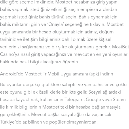
dile göre seçme imkânıdır. Mostbet hesabınıza giriş yapın,
bahis yapmak istediğiniz etkinliği seçin empieza ardından
yapmak istediğiniz bahis türünü seçin. Bahis oynamak için
bahis miktarını girin ve ‘Onayla’ seçeneğine tıklayın. Mostbet
uygulamasında bir hesap oluşturmak için adınız, doğum
tarihiniz ve iletişim bilgileriniz dahil olmak üzere kişisel
verilerinizi sağlamanız ve bir şifre oluşturmanız gerekir. MostBet
Casino’ya nasıl giriş yapacağınızı ve mevcut en en yeni oyunlar
hakkında nasıl bilgi alacağınızı öğrenin.
Android’de Mostbet Tr Mobil Uygulamasını (apk) Indirin
Bu oyunlar gerçekçi grafiklere sahiptir ve yan bahisler ve çoklu
este oyunu gibi ek özelliklerle birlikte gelir. Sosyal ağlardaki
hesaba kaydolmak, kullanıcının Telegram, Google veya Steam
ile kimlik bilgilerinin Mostbet’teki bir hesaba bağlanmasıyla
gerçekleştirilir. Mevcut başka sosyal ağlar da var, ancak
Türkiye’de az bilinen ve popüler olmayanlardan.