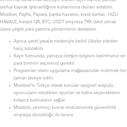
verilerinizi kullanmak suretiyle oturum açın. Ayrıca, bahisçi
derhal kaynak işlevselliğinin kullanımına devam edebilir.
Mostbet, Payfix, Papara, banka havalesi, kredi kartları, HIZLI
HAVALE, Instant QR, BTC, USDT empieza TRX dahil olmak
üzere çeşitli para yatırma yöntemlerini destekler.
Ayrıca, yerel yasalar nedeniyle belirli ülkeler siteden
hariç tutulabilir.
Kayıt formunda, yalnızca iletişim bilgisini belirtmeniz ve
para birimini seçmeniz gerekir.
Programları resmi uygulama mağazasından indirmek her
zaman tavsiye edilir.
Mostbet’in Türkçe olarak sunulan sezgisel arayüzü,
oyuncuların istedikleri oyunları ve bahis seçeneklerini
kolayca bulmalarını sağlar.
Mostbet, çevrimiçi kumar endüstrisinde güvenilirlik
empieza dürüstlüğü ile tanınır.