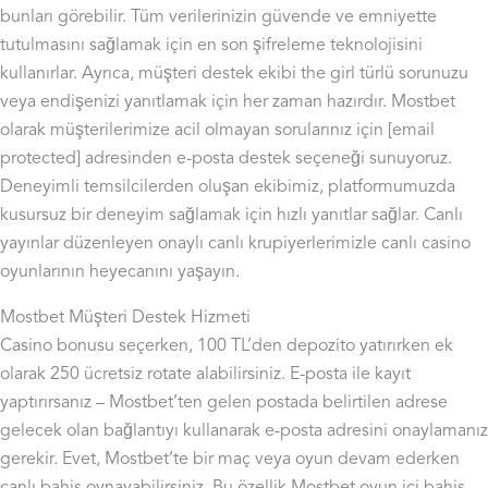
bunları görebilir. Tüm verilerinizin güvende ve emniyette
tutulmasını sağlamak için en son şifreleme teknolojisini
kullanırlar. Ayrıca, müşteri destek ekibi the girl türlü sorunuzu
veya endişenizi yanıtlamak için her zaman hazırdır. Mostbet
olarak müşterilerimize acil olmayan sorularınız için [email
protected] adresinden e-posta destek seçeneği sunuyoruz.
Deneyimli temsilcilerden oluşan ekibimiz, platformumuzda
kusursuz bir deneyim sağlamak için hızlı yanıtlar sağlar. Canlı
yayınlar düzenleyen onaylı canlı krupiyerlerimizle canlı casino
oyunlarının heyecanını yaşayın.
Mostbet Müşteri Destek Hizmeti
Casino bonusu seçerken, 100 TL’den depozito yatırırken ek
olarak 250 ücretsiz rotate alabilirsiniz. E-posta ile kayıt
yaptırırsanız – Mostbet’ten gelen postada belirtilen adrese
gelecek olan bağlantıyı kullanarak e-posta adresini onaylamanız
gerekir. Evet, Mostbet’te bir maç veya oyun devam ederken