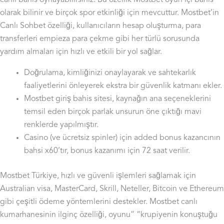
canlı bahis oynayabilirsiniz. Bu özellik Mostbet oyun içi bahis
olarak bilinir ve birçok spor etkinliği için mevcuttur. Mostbet’in
Canlı Sohbet özelliği, kullanıcıların hesap oluşturma, para
transferleri empieza para çekme gibi her türlü sorusunda
yardım almaları için hızlı ve etkili bir yol sağlar.
Doğrulama, kimliğinizi onaylayarak ve sahtekarlık
faaliyetlerini önleyerek ekstra bir güvenlik katmanı ekler.
Mostbet giriş bahis sitesi, kaynağın ana seçeneklerini
temsil eden birçok parlak unsurun öne çıktığı mavi
renklerde yapılmıştır.
Casino (ve ücretsiz spinler) için added bonus kazancının
bahsi x60’tır, bonus kazanımı için 72 saat verilir.
Mostbet Türkiye, hızlı ve güvenli işlemleri sağlamak için
Australian visa, MasterCard, Skrill, Neteller, Bitcoin ve Ethereum
gibi çeşitli ödeme yöntemlerini destekler. Mostbet canlı
kumarhanesinin ilginç özelliği, oyunu” “krupiyenin konuştuğu