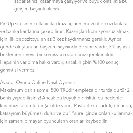
sadakatinizi kazanmaya çalışıyor ve büyük olasılıkla bu
girişim başarılı olacak.
Pin Up sitesinin kullanıcıları kazançlarını mevcut e-cüzdanlara
ve banka kartlarına çekebilirler. Kazançları komisyonsuz almak
için, ilk depozitoyu en az 3 kez kaydırmanız gerekir. Ayrıca
günde oluşturulan başvuru sayısında bir sınır vardır, 3’ü aşarsa
beklemeniz veya bir komisyon ödemeniz gerekecektir.
Hepsinin var olma hakkı vardır, ancak hiçbiri %100 sonuç
garantisi vermez.
Aviator Oyunu Online Nasıl Oynanır
Maksimum bahis some. 500 TRL’dir empieza bir turda bu tür 2
bahis yapabilirsiniz! Ancak bu büyük bir risktir, bu nedenle
kararınızı sorumlu bir şekilde verin. Rastgele (tesadüfi) bir anda,
katsayının büyümesi durur ve bu” “süre içinde onları kullanmak
için zamanı olmayan oyuncuların oranları kaybedilir.