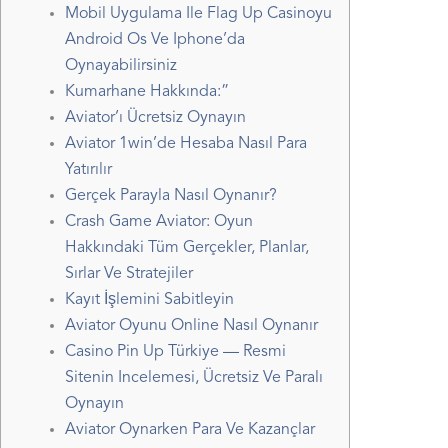
Mobil Uygulama Ile Flag Up Casinoyu
Android Os Ve Iphone’da
Oynayabilirsiniz
Kumarhane Hakkında:”
Aviator’ı Ücretsiz Oynayın
Aviator 1win’de Hesaba Nasıl Para
Yatırılır
Gerçek Parayla Nasıl Oynanır?
Crash Game Aviator: Oyun
Hakkındaki Tüm Gerçekler, Planlar,
Sırlar Ve Stratejiler
Kayıt İşlemini Sabitleyin
Aviator Oyunu Online Nasıl Oynanır
Casino Pin Up Türkiye — Resmi
Sitenin Incelemesi, Ücretsiz Ve Paralı
Oynayın
Aviator Oynarken Para Ve Kazançlar