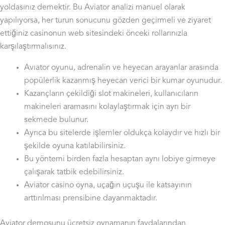
yoldasınız demektir. Bu Aviator analizi manuel olarak
yapılıyorsa, her turun sonucunu gözden geçirmeli ve ziyaret
ettiğiniz casinonun web sitesindeki önceki rollarınızla
karşılaştırmalısınız.
Avıator oyunu, adrenalin ve heyecan arayanlar arasında
popülerlik kazanmış heyecan verici bir kumar oyunudur.
Kazançların çekildiği slot makineleri, kullanıcıların
makineleri aramasını kolaylaştırmak için ayrı bir
sekmede bulunur.
Ayrıca bu sitelerde işlemler oldukça kolaydır ve hızlı bir
şekilde oyuna katılabilirsiniz.
Bu yöntemi birden fazla hesaptan aynı lobiye girmeye
çalışarak tatbik edebilirsiniz.
Aviator casino oyna, uçağın uçuşu ile katsayının
arttırılması prensibine dayanmaktadır.
Aviator demosunu ücretsiz oynamanın faydalarından