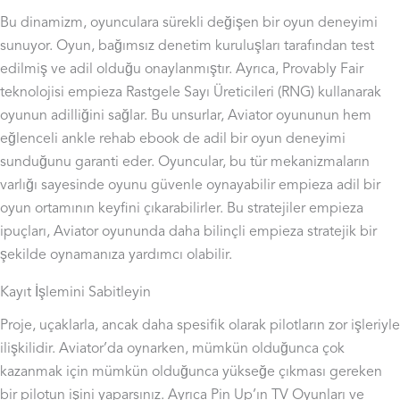
Bu dinamizm, oyunculara sürekli değişen bir oyun deneyimi
sunuyor. Oyun, bağımsız denetim kuruluşları tarafından test
edilmiş ve adil olduğu onaylanmıştır. Ayrıca, Provably Fair
teknolojisi empieza Rastgele Sayı Üreticileri (RNG) kullanarak
oyunun adilliğini sağlar. Bu unsurlar, Aviator oyununun hem
eğlenceli ankle rehab ebook de adil bir oyun deneyimi
sunduğunu garanti eder. Oyuncular, bu tür mekanizmaların
varlığı sayesinde oyunu güvenle oynayabilir empieza adil bir
oyun ortamının keyfini çıkarabilirler. Bu stratejiler empieza
ipuçları, Aviator oyununda daha bilinçli empieza stratejik bir
şekilde oynamanıza yardımcı olabilir.
Kayıt İşlemini Sabitleyin
Proje, uçaklarla, ancak daha spesifik olarak pilotların zor işleriyle
ilişkilidir. Aviator’da oynarken, mümkün olduğunca çok
kazanmak için mümkün olduğunca yükseğe çıkması gereken
bir pilotun işini yaparsınız. Ayrıca Pin Up’ın TV Oyunları ve