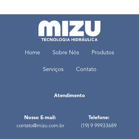
Home
Sobre Nós
Produtos
Serviços
Contato
Atendimento
Nosso E-mail:
Telefone:
contato@mizu.com.br
(19) 9 99933689