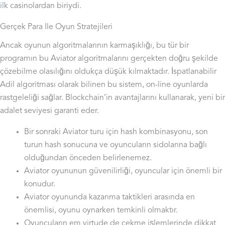
ilk casinolardan biriydi.
Gerçek Para Ile Oyun Stratejileri
Ancak oyunun algoritmalarının karmaşıklığı, bu tür bir
programın bu Aviator algoritmalarını gerçekten doğru şekilde
çözebilme olasılığını oldukça düşük kılmaktadır. İspatlanabilir
Adil algoritması olarak bilinen bu sistem, on-line oyunlarda
rastgeleliği sağlar. Blockchain’in avantajlarını kullanarak, yeni bir
adalet seviyesi garanti eder.
Bir sonraki Aviator turu için hash kombinasyonu, son
turun hash sonucuna ve oyuncuların sidolarına bağlı
olduğundan önceden belirlenemez.
Aviator oyununun güvenilirliği, oyuncular için önemli bir
konudur.
Aviator oyununda kazanma taktikleri arasında en
önemlisi, oyunu oynarken temkinli olmaktır.
Oyuncuların em virtude de çekme işlemlerinde dikkat