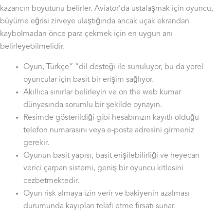
kazancın boyutunu belirler. Aviator’da ustalaşmak için oyuncu,
büyüme eğrisi zirveye ulaştığında ancak uçak ekrandan
kaybolmadan önce para çekmek için en uygun anı
belirleyebilmelidir.
Oyun, Türkçe” “dil desteği ile sunuluyor, bu da yerel
oyuncular için basit bir erişim sağlıyor.
Akıllıca sınırlar belirleyin ve on the web kumar
dünyasında sorumlu bir şekilde oynayın.
Resimde gösterildiği gibi hesabınızın kayıtlı olduğu
telefon numarasını veya e-posta adresini girmeniz
gerekir.
Oyunun basit yapısı, basit erişilebilirliği ve heyecan
verici çarpan sistemi, geniş bir oyuncu kitlesini
cezbetmektedir.
Oyun risk almaya izin verir ve bakiyenin azalması
durumunda kayıpları telafi etme fırsatı sunar.