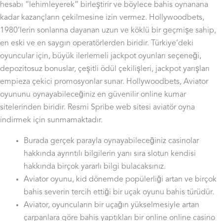
hesabı “lehimleyerek” birleştirir ve böylece bahis oynanana
kadar kazançların çekilmesine izin vermez. Hollywoodbets,
1980’lerin sonlarına dayanan uzun ve köklü bir geçmişe sahip,
en eski ve en saygın operatörlerden biridir. Türkiye’deki
oyuncular için, büyük ilerlemeli jackpot oyunları seçeneği,
depozitosuz bonuslar, çeşitli ödül çekilişleri, jackpot yarışları
empieza çekici promosyonlar sunar. Hollywoodbets, Aviator
oyununu oynayabileceğiniz en güvenilir online kumar
sitelerinden biridir. Resmi Spribe web sitesi aviatör oyna
indirmek için sunmamaktadır.
Burada gerçek parayla oynayabileceğiniz casinolar
hakkında ayrıntılı bilgilerin yanı sıra slotun kendisi
hakkında birçok yararlı bilgi bulacaksınız.
Aviator oyunu, kid dönemde popülerliği artan ve birçok
bahis severin tercih ettiği bir uçak oyunu bahis türüdür.
Aviator, oyuncuların bir uçağın yükselmesiyle artan
çarpanlara göre bahis yaptıkları bir online online casino