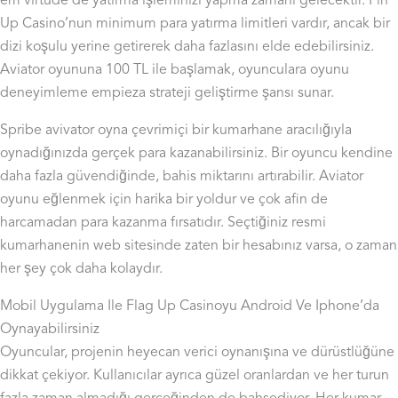
em virtude de yatırma işleminizi yapma zamanı gelecektir. Pin
Up Casino’nun minimum para yatırma limitleri vardır, ancak bir
dizi koşulu yerine getirerek daha fazlasını elde edebilirsiniz.
Aviator oyununa 100 TL ile başlamak, oyunculara oyunu
deneyimleme empieza strateji geliştirme şansı sunar.
Spribe avivator oyna çevrimiçi bir kumarhane aracılığıyla
oynadığınızda gerçek para kazanabilirsiniz. Bir oyuncu kendine
daha fazla güvendiğinde, bahis miktarını artırabilir. Aviator
oyunu eğlenmek için harika bir yoldur ve çok afin de
harcamadan para kazanma fırsatıdır. Seçtiğiniz resmi
kumarhanenin web sitesinde zaten bir hesabınız varsa, o zaman
her şey çok daha kolaydır.
Mobil Uygulama Ile Flag Up Casinoyu Android Ve Iphone’da
Oynayabilirsiniz
Oyuncular, projenin heyecan verici oynanışına ve dürüstlüğüne
dikkat çekiyor. Kullanıcılar ayrıca güzel oranlardan ve her turun