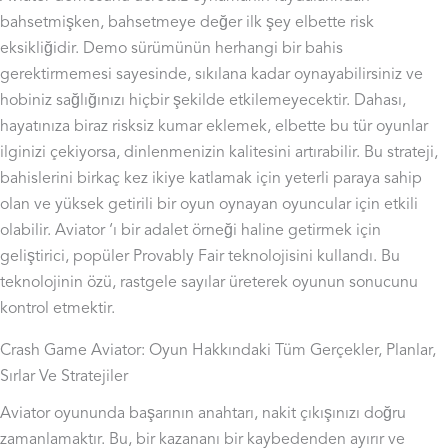
bahsetmişken, bahsetmeye değer ilk şey elbette risk
eksikliğidir. Demo sürümünün herhangi bir bahis
gerektirmemesi sayesinde, sıkılana kadar oynayabilirsiniz ve
hobiniz sağlığınızı hiçbir şekilde etkilemeyecektir. Dahası,
hayatınıza biraz risksiz kumar eklemek, elbette bu tür oyunlar
ilginizi çekiyorsa, dinlenmenizin kalitesini artırabilir. Bu strateji,
bahislerini birkaç kez ikiye katlamak için yeterli paraya sahip
olan ve yüksek getirili bir oyun oynayan oyuncular için etkili
olabilir. Aviator ‘ı bir adalet örneği haline getirmek için
geliştirici, popüler Provably Fair teknolojisini kullandı. Bu
teknolojinin özü, rastgele sayılar üreterek oyunun sonucunu
kontrol etmektir.
Crash Game Aviator: Oyun Hakkındaki Tüm Gerçekler, Planlar,
Sırlar Ve Stratejiler
Aviator oyununda başarının anahtarı, nakit çıkışınızı doğru
zamanlamaktır. Bu, bir kazananı bir kaybedenden ayırır ve