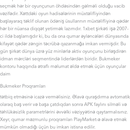
seçmək hər bir oyunçunun öhdəsindən gəlməli olduğu vacib
vəzifədir. Xəttdəki oyun hadisələrinin müxtəlifliyindən
başlayaraq təklif olunan ödəniş üsullarının müxtəlifliyinə qədər
hər bir nüansa diqqət yetirmək lazımdır. 1xbet şirkəti işə 2007-
ci ildə başlamışdır ki, bu da ona qumar əyləncələri dünyasında
kifayət qədər zəngin təcrübə qazanmağa imkan vermişdir. Bu
gün şirkət dünya üzrə yüz minlərlə aktiv oyunçunu birləşdirən
idman mərcləri seqmentində liderlərdən biridir. Bukmeker
kontoru haqqında ətraflı məlumat əldə etmək üçün oyunçular
daim
Bukmeker Proqramları
tətbiq etməsinə icazə verməlisiniz. Əlavə quraşdırma avtomatik
olaraq baş verir və başa çatdıqdan sonra APK faylını silməli və
təhlükəsizlik parametrlərini əvvəlki vəziyyətinə qaytarmalısınız.
Xeyr, qumar məzmunlu proqramları PlayMarket-ə əlavə etmək
mümkün olmadığı üçün bu imkan istisna edilir.