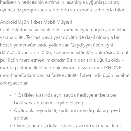
hadisənin nəticəsinin ehtimalını asanlıqla uyğunlaşdıraraq,
oyunçu öz proqnozunu tərtib edə və kuponu tərtib edə bilər.
Android Üçün 1xbet Mobil Müştəri
Canlı dilerləri və ya canlı bahis zamanı oynamaqda çətinliklər
yarana bilər. Tez-tez qeydiyyat növləri də daxil olmaqla bir
hesab yaratmağın sadə yolları var. Qeydiyyat üçün eyni
dərəcədə vacib bir tələb, kazinonun istənilən bölməsində real
pul üçün mərc etmək imkanıdır. Sizin bahisiniz uğurlu oldu –
məbləğ avtomatik olaraq balansınıza əlavə olunur. IPHONE
mobil telefonlarından istifadə edənlər 1xbet indir üçün narahat
olmayacaqlar.
” Qaliblər arasında eyni sayda hədiyyələr bərabər
bölünəcək və hamısı qalib olacaq.
Əgər onlar eynidirsə, kartlarını müvafiq olaraq qeyd
edirlər.
Oyunçular rubl, dollar, qrivna, avro və ya manat kimi