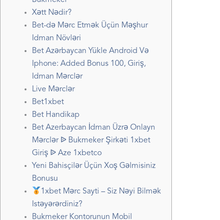
Bukmeker
Xətt Nədir?
Bet-də Mərc Etmək Üçün Məşhur
Idman Növləri
Bet Azərbaycan Yükle Android Və
Iphone: Added Bonus 100, Giriş,
Idman Mərclər
Live Mərclər
Bet1xbet
Bet Handikap
Bet Azerbaycan İdman Üzrə Onlayn
Mərclər ᐉ Bukmeker Şirkəti 1xbet
Giriş ᐉ Aze 1xbetco
Yeni Bahisçilər Üçün Xoş Gəlmisiniz
Bonusu
1xbet Mərc Sayti – Siz Nəyi Bilmək
Istəyərərdiniz?
Bukmeker Kontorunun Mobil