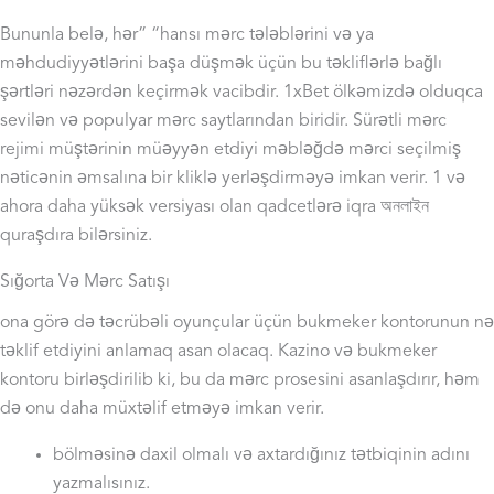
Bununla belə, hər” “hansı mərc tələblərini və ya
məhdudiyyətlərini başa düşmək üçün bu təkliflərlə bağlı
şərtləri nəzərdən keçirmək vacibdir. 1xBet ölkəmizdə olduqca
sevilən və populyar mərc saytlarından biridir. Sürətli mərc
rejimi müştərinin müəyyən etdiyi məbləğdə mərci seçilmiş
nəticənin əmsalına bir kliklə yerləşdirməyə imkan verir. 1 və
ahora daha yüksək versiyası olan qadcetlərə iqra অনলাইন
quraşdıra bilərsiniz.
Sığorta Və Mərc Satışı
ona görə də təcrübəli oyunçular üçün bukmeker kontorunun nə
təklif etdiyini anlamaq asan olacaq. Kazino və bukmeker
kontoru birləşdirilib ki, bu da mərc prosesini asanlaşdırır, həm
də onu daha müxtəlif etməyə imkan verir.
bölməsinə daxil olmalı və axtardığınız tətbiqinin adını
yazmalısınız.