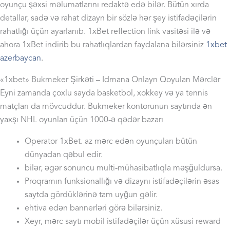
oyunçu şəxsi məlumatlarını redaktə edə bilər. Bütün xırda
detallar, sadə və rahat dizayn bir sözlə hər şey istifadəçilərin
rahatlığı üçün ayarlanıb. 1xBet reflection link vasitəsi ilə və
ahora 1xBet indirib bu rahatlıqlardan faydalana bilərsiniz
1xbet
azerbaycan
.
«1xbet» Bukmeker Şirkəti – Idmana Onlayn Qoyulan Mərclər
Eyni zamanda çoxlu sayda basketbol, ​​xokkey və ya tennis
matçları da mövcuddur. Bukmeker kontorunun saytında ən
yaxşı NHL oyunları üçün 1000-ə qədər bazarı
Operator 1xBet. az mərc edən oyunçuları bütün
dünyadan qəbul edir.
bilər, əgər sonuncu multi-mühasibatlıqla məşğuldursa.
Proqramın funksionallığı və dizaynı istifadəçilərin əsas
saytda gördüklərinə tam uyğun gəlir.
ehtiva edən bannerləri görə bilərsiniz.
Xeyr, mərc saytı mobil istifadəçilər üçün xüsusi reward