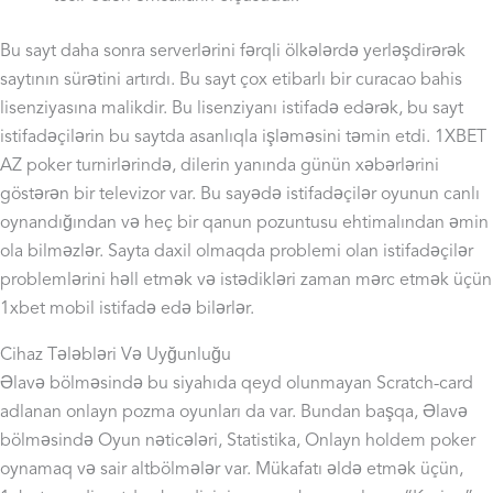
Bu sayt daha sonra serverlərini fərqli ölkələrdə yerləşdirərək
saytının sürətini artırdı. Bu sayt çox etibarlı bir curacao bahis
lisenziyasına malikdir. Bu lisenziyanı istifadə edərək, bu sayt
istifadəçilərin bu saytda asanlıqla işləməsini təmin etdi. 1XBET
AZ poker turnirlərində, dilerin yanında günün xəbərlərini
göstərən bir televizor var. Bu sayədə istifadəçilər oyunun canlı
oynandığından və heç bir qanun pozuntusu ehtimalından əmin
ola bilməzlər. Sayta daxil olmaqda problemi olan istifadəçilər
problemlərini həll etmək və istədikləri zaman mərc etmək üçün
1xbet mobil istifadə edə bilərlər.
Cihaz Tələbləri Və Uyğunluğu
Əlavə bölməsində bu siyahıda qeyd olunmayan Scratch-card
adlanan onlayn pozma oyunları da var. Bundan başqa, Əlavə
bölməsində Oyun nəticələri, Statistika, Onlayn holdem poker
oynamaq və sair altbölmələr var. Mükafatı əldə etmək üçün,