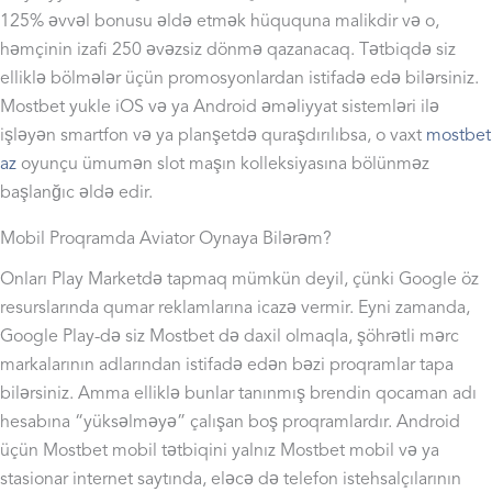
125% əvvəl bonusu əldə etmək hüququna malikdir və o,
həmçinin izafi 250 əvəzsiz dönmə qazanacaq. Tətbiqdə siz
elliklə bölmələr üçün promosyonlardan istifadə edə bilərsiniz.
Mostbet yukle iOS və ya Android əməliyyat sistemləri ilə
işləyən smartfon və ya planşetdə quraşdırılıbsa, o vaxt
mostbet
az
oyunçu ümumən slot maşın kolleksiyasına bölünməz
başlanğıc əldə edir.
Mobil Proqramda Aviator Oynaya Bilərəm?
Onları Play Marketdə tapmaq mümkün deyil, çünki Google öz
resurslarında qumar reklamlarına icazə vermir. Eyni zamanda,
Google Play-də siz Mostbet də daxil olmaqla, şöhrətli mərc
markalarının adlarından istifadə edən bəzi proqramlar tapa
bilərsiniz. Amma elliklə bunlar tanınmış brendin qocaman adı
hesabına “yüksəlməyə” çalışan boş proqramlardır. Android
üçün Mostbet mobil tətbiqini yalnız Mostbet mobil və ya
stasionar internet saytında, eləcə də telefon istehsalçılarının