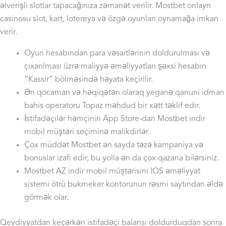
əlverişli slotlar tapacağınıza zəmanət verilir. Mostbet onlayn
casinosu slot, kart, lotereya və özgə oyunları oynamağa imkan
verir.
Oyun hesabından para vəsaitlərinin doldurulması və
çıxarılması üzrə maliyyə əməliyyatları şəxsi hesabın
“Kassir” bölməsində həyata keçirilir.
Ən qocaman və həqiqətən olaraq yeganə qanuni idman
bahis operatoru Topaz məhdud bir xətt təklif edir.
İstifadəçilər həmçinin App Store-dan Mostbet indir
mobil müştəri seçiminə malikdirlər.
Çox müddət Mostbet ən sayda təzə kampaniya və
bonuslar izafi edir, bu yolla ən da çox qazana bilərsiniz.
Mostbet AZ indir mobil müştərisini IOS əməliyyat
sistemi ötrü bukmeker kontorunun rəsmi saytından əldə
görmək olar.
Qeydiyyatdan keçərkən istifadəçi balansı doldurduqdan sonra