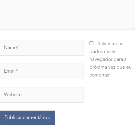
Name*
Salvar meus
dados neste
navegador para a
Email*
próxima vez que eu
comentar.
Website