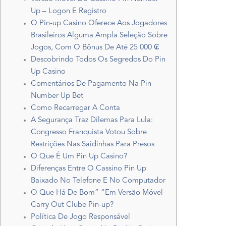
Up – Logon E Registro
O Pin-up Casino Oferece Aos Jogadores
Brasileiros Alguma Ampla Seleção Sobre
Jogos, Com O Bônus De Até 25 000 ₢
Descobrindo Todos Os Segredos Do Pin
Up Casino
Comentários De Pagamento Na Pin
Number Up Bet
Como Recarregar A Conta
A Segurança Traz Dilemas Para Lula:
Congresso Franquista Votou Sobre
Restrições Nas Saidinhas Para Presos
O Que É Um Pin Up Casino?
Diferenças Entre O Cassino Pin Up
Baixado No Telefone E No Computador
O Que Há De Bom” “Em Versão Móvel
Carry Out Clube Pin-up?
Política De Jogo Responsável