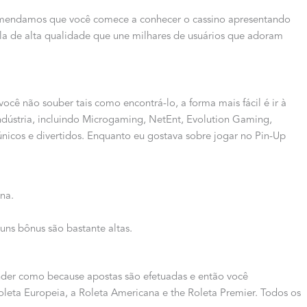
comendamos que você comece a conhecer o cassino apresentando
lla de alta qualidade que une milhares de usuários que adoram
ocê não souber tais como encontrá-lo, a forma mais fácil é ir à
indústria, incluindo Microgaming, NetEnt, Evolution Gaming,
nicos e divertidos. Enquanto eu gostava sobre jogar no Pin-Up
na.
uns bônus são bastante altas.
ender como because apostas são efetuadas e então você
oleta Europeia, a Roleta Americana e the Roleta Premier. Todos os