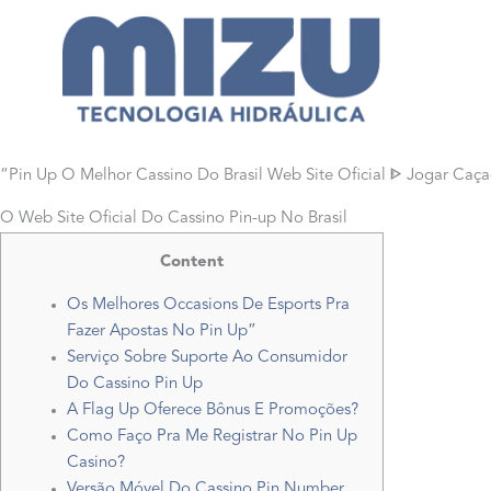
Ir
para
o
conteúdo
Início
2023
abril
18
“Pin Up O Melhor Cassino Do Brasil Web
“Pin Up O Melhor Cassino Do Brasil Web Site Oficial ᐈ Jogar Caça
O Web Site Oficial Do Cassino Pin-up No Brasil
Content
Os Melhores Occasions De Esports Pra
Fazer Apostas No Pin Up”
Serviço Sobre Suporte Ao Consumidor
Do Cassino Pin Up
A Flag Up Oferece Bônus E Promoções?
Como Faço Pra Me Registrar No Pin Up
Casino?
Versão Móvel Do Cassino Pin Number