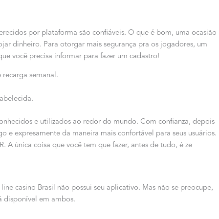
recidos por plataforma são confiáveis. O que é bom, uma ocasião
jar dinheiro. Para otorgar mais segurança pra os jogadores, um
e você precisa informar para fazer um cadastro!
e recarga semanal.
abelecida.
econhecidos e utilizados ao redor do mundo. Com confianza, depois
ogo e expresamente da maneira mais confortável para seus usuários.
A única coisa que você tem que fazer, antes de tudo, é ze
ine casino Brasil não possui seu aplicativo. Mas não se preocupe,
tá disponível em ambos.