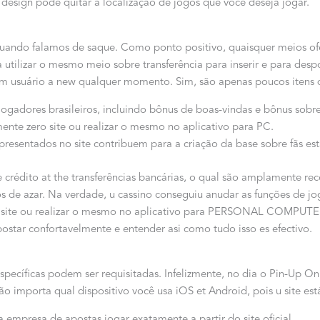
 design pode quitar a localização de jogos que você deseja jogar.
ando falamos de saque. Como ponto positivo, quaisquer meios ofe
ilizar o mesmo meio sobre transferência para inserir e para despo
 usuário a new qualquer momento. Sim, são apenas poucos itens qu
jogadores brasileiros, incluindo bônus de boas-vindas e bônus sobr
mente zero site ou realizar o mesmo no aplicativo para PC.
esentados no site contribuem para a criação da base sobre fãs est
e crédito at the transferências bancárias, o qual são amplamente r
gos de azar. Na verdade, u cassino conseguiu anudar as funções de j
o site ou realizar o mesmo no aplicativo para PERSONAL COMPUTER. 
postar confortavelmente e entender asi como tudo isso es efectivo.
cíficas podem ser requisitadas. Infelizmente, no dia o Pin-Up On l
o importa qual dispositivo você usa iOS et Android, pois u site es
mpresa de apostas jogar exatamente a partir do site oficial.