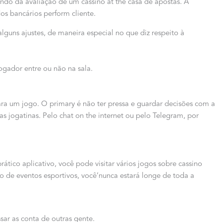
ando da avaliação de um cassino at the casa de apostas. A
os bancários perform cliente.
uns ajustes, de maneira especial no que diz respeito à
gador entre ou não na sala.
ra um jogo. O primary é não ter pressa e guardar decisões com a
s jogatinas. Pelo chat on the internet ou pelo Telegram, por
ico aplicativo, você pode visitar vários jogos sobre cassino
o de eventos esportivos, você’nunca estará longe de toda a
sar as conta de outras gente.