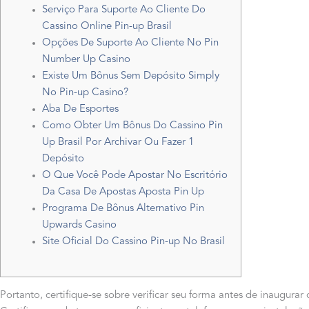
Serviço Para Suporte Ao Cliente Do
Cassino Online Pin-up Brasil
Opções De Suporte Ao Cliente No Pin
Number Up Casino
Existe Um Bônus Sem Depósito Simply
No Pin-up Casino?
Aba De Esportes
Como Obter Um Bônus Do Cassino Pin
Up Brasil Por Archivar Ou Fazer 1
Depósito
O Que Você Pode Apostar No Escritório
Da Casa De Apostas Aposta Pin Up
Programa De Bônus Alternativo Pin
Upwards Casino
Site Oficial Do Cassino Pin-up No Brasil
Portanto, certifique-se sobre verificar seu forma antes de inaugura