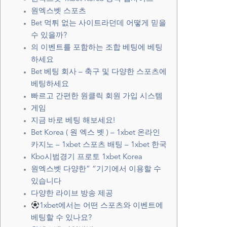
원엑스벳 스포츠
Bet 먹튀 없는 사이트라던데 어떻게 믿을
수 있을까?
의 이벤트를 포함하는 조합 베팅에 베팅
하세요
Bet 베팅 회사 – 축구 및 다양한 스포츠에
베팅하세요
빠르고 간편한 원클릭 회원 가입 시스템
게임
지금 바로 베팅 해보세요!
Bet Korea ( 원 엑스 벳 ) – 1xbet 온라인
카지노 – 1xbet 스포츠 배팅 – 1xbet 한국
Kbo시범경기 프로토 1xbet Korea
원엑스벳 다양한” “기기에서 이용할 수
있습니다
다양한 라이브 방송 제공
1xbet에서는 어떤 스포츠와 이벤트에
베팅할 수 있나요?