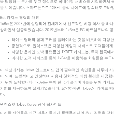
을 담당하는 본사를 두고 정식으로 국내런칭 서비스를 시작하면서 국
을 보여줍니다. 스마트폰으로 1XBET 공식 사이트에 접속해도 모바
Bet 카지노 경험의 개요
1xBet은 2007년에 설립되어 전세계에서 선도적인 베팅 회사 중 
상하면서 입증되었습니다. 2019년부터 1xBet은 FC 바르셀로나의 
라이브 딜러와 함께 포커를 플레이하는 것을 비롯하여 다양한 
종합적으로, 원엑스벳은 다양한 게임과 서비스로 고객들에게 
저명한 온라인 도박 플랫폼인 1XBET 카지노는, 특히 한국
이러한 고객 서비스를 통해 1xBet을 이용하는 회원들은 누구
이 섹션에서는 1xbet 안드로이드 앱의 필수적인 측면들을 다루며 
이 되며, 포괄적이고 안전하며 사용자 친화적인 베팅 환경을 제공합니
기 위해 노력합니다. 1xBet은 특히 한국의 플레이어들을 위해 카지
기회를 제공하도록 설계되었습니다. 요약하자면, 1xBet의 라이브 
다.
원엑스벳 1xbet Korea 공식 웹사이트
이러한 제안들은 신규 이용자들에게 플랫폼에서의 초기 경험을 강화