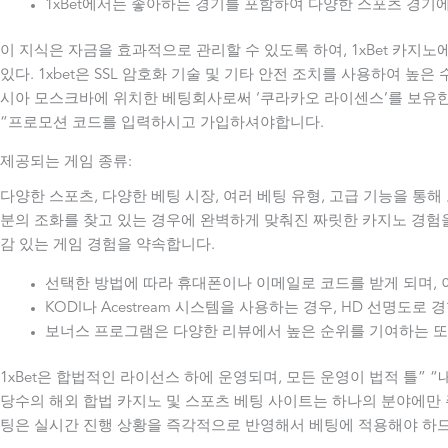
1xBet에서는 좋아하는 경기를 포함하여 다양한 스포츠 경기에
이 지식은 자금을 효과적으로 관리할 수 있도록 하여, 1xBet 카
있다. 1xbet은 SSL 암호화 기술 및 기타 안전 조치를 사용하여 
시아 모스크바에 위치한 베팅회사로써 ‘쿠라카오 라이센스’를 보유한 합
“프로모션 코드를 입력하시고 가입하셔야합니다.
제공되는 게임 종류:
다양한 스포츠, 다양한 베팅 시장, 여러 베팅 유형, 고급 기능을 통
분의 조화를 찾고 있는 경우에 완벽하게 맞춰진 짜릿한 카지노 경험
감 있는 게임 경험을 약속합니다.
선택한 방법에 따라 휴대폰이나 이메일로 코드를 받게 되며, 
KODI나 Acestream 시스템을 사용하는 경우, HD 선명도로
보너스 프로그램은 다양한 리뷰에서 높은 순위를 기여하는 또
1xBet은 합법적인 라이선스 하에 운영되며, 모든 운영이 법적 틀”
당수의 해외 합법 카지노 및 스포츠 베팅 사이트는 하나의 분야에만 
팅은 실시간 진행 상황을 즉각적으로 반영해서 베팅에 적용해야 하