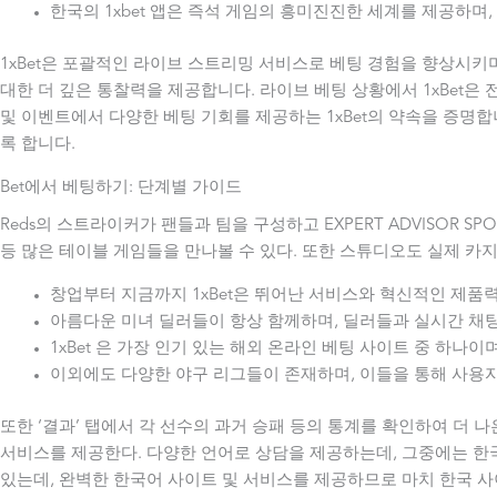
한국의 1xbet 앱은 즉석 게임의 흥미진진한 세계를 제공하며
1xBet은 포괄적인 라이브 스트리밍 서비스로 베팅 경험을 향상시키
대한 더 깊은 통찰력을 제공합니다. 라이브 베팅 상황에서 1xBet은
및 이벤트에서 다양한 베팅 기회를 제공하는 1xBet의 약속을 증명
록 합니다.
Bet에서 베팅하기: 단계별 가이드
Reds의 스트라이커가 팬들과 팀을 구성하고 EXPERT ADVISOR S
등 많은 테이블 게임들을 만나볼 수 있다. 또한 스튜디오도 실제 카
창업부터 지금까지 1xBet은 뛰어난 서비스와 혁신적인 제품
아름다운 미녀 딜러들이 항상 함께하며, 딜러들과 실시간 채팅
1xBet 은 가장 인기 있는 해외 온라인 베팅 사이트 중 하나
이외에도 다양한 야구 리그들이 존재하며, 이들을 통해 사용자
또한 ‘결과’ 탭에서 각 선수의 과거 승패 등의 통계를 확인하여 더 
서비스를 제공한다. 다양한 언어로 상담을 제공하는데, 그중에는 한국
있는데, 완벽한 한국어 사이트 및 서비스를 제공하므로 마치 한국 사