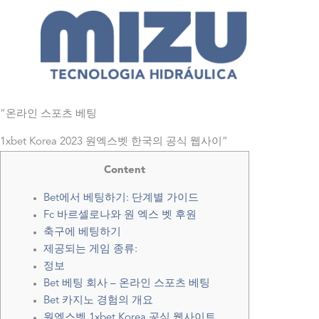
Ir
para
o
conteúdo
Início
2023
abril
12
“온라인 스포츠 베
“온라인 스포츠 베팅
1xbet Korea 2023 원엑스벳 한국의 공식 웹사이”
Content
Bet에서 베팅하기: 단계별 가이드
Fc 바르셀로나와 원 엑스 벳 후원
축구에 베팅하기
제공되는 게임 종류:
정보
Bet 베팅 회사 – 온라인 스포츠 베팅
Bet 카지노 경험의 개요
원엑스벳 1xbet Korea 공식 웹사이트