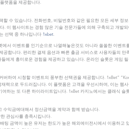
인 플랫폼을 제공합니다.
할 수 있습니다. 전화번호, 비밀번호와 같은 필요한 모든 세부 정보는 
. 이 웹사이트는 경험 많은 기술 전문가들에 의해 구축되고 개발되어
있는 선택 중 하나입니다
1xbet
.
벳에서 이벤트를 인기순으로 나열해놓은것도 아니라 쏠쏠한 이벤트를 찾
공합니다. 편리한 결제 옵션과 빠른 출금 서비스로 사용자들의 만족도를
자들에게 흥미로운 경험을 제공하고 있습니다. 온라인 슬롯은 게임 릴을
버하여 시청할 이벤트의 풍부한 선택권을 제공합니다. 1xBet” “K
 잠재력으로 두드러집니다. 이 플랫폼은 고객을 우선시하며, 이는 웹
하는 또 다른 하이라이트입니다. 1xBet 카지노에서는 클래식 슬롯, 
 수익금에대해서 정산금액을 계약과 함께 받습니다.
다양한 관심사를 충족시킵니다.
배팅 금액이 높은 유저는 한도가 높은 해외에이전시에서 이용하고 