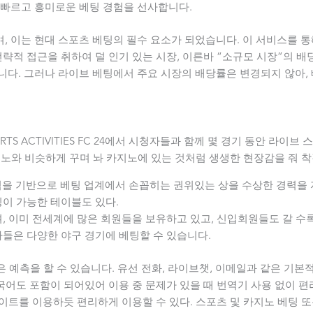
, 빠르고 흥미로운 베팅 경험을 선사합니다.
며, 이는 현대 스포츠 베팅의 필수 요소가 되었습니다. 이 서비스를 
 전략적 접근을 취하여 덜 인기 있는 시장, 이른바 “소규모 시장”의
합니다. 그러나 라이브 베팅에서 주요 시장의 배당률은 변경되지 않아,
PORTS ACTIVITIES FC 24에서 시청자들과 함께 몇 경기 동안 
지노와 비슷하게 꾸며 놔 카지노에 있는 것처럼 생생한 현장감을 줘 
력을 기반으로 베팅 업계에서 손꼽히는 권위있는 상을 수상한 경력을 
이 가능한 테이블도 있다.
이며, 이미 전세계에 많은 회원들을 보유하고 있고, 신입회원들도 갈 수
들은 다양한 야구 경기에 베팅할 수 있습니다.
나은 예측을 할 수 있습니다. 유선 전화, 라이브챗, 이메일과 같은 기
어도 포함이 되어있어 이용 중 문제가 있을 때 번역기 사용 없이 편
이트를 이용하듯 편리하게 이용할 수 있다. 스포츠 및 카지노 베팅 