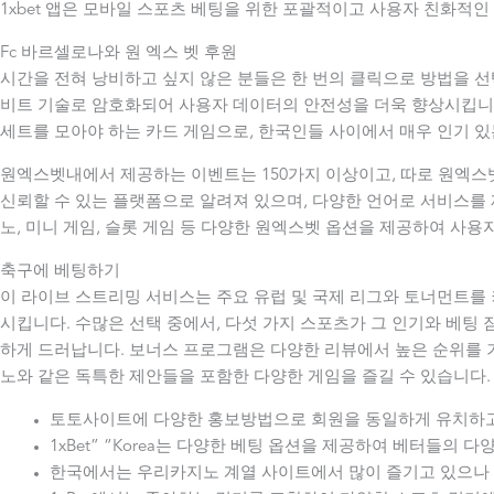
1xbet 앱은 모바일 스포츠 베팅을 위한 포괄적이고 사용자 친화적
Fc 바르셀로나와 원 엑스 벳 후원
시간을 전혀 낭비하고 싶지 않은 분들은 한 번의 클릭으로 방법을 선택
비트 기술로 암호화되어 사용자 데이터의 안전성을 더욱 향상시킵니다
세트를 모아야 하는 카드 게임으로, 한국인들 사이에서 매우 인기 
원엑스벳내에서 제공하는 이벤트는 150가지 이상이고, 따로 원엑스
신뢰할 수 있는 플랫폼으로 알려져 있으며, 다양한 언어로 서비스를 제
노, 미니 게임, 슬롯 게임 등 다양한 원엑스벳 옵션을 제공하여 사용
축구에 베팅하기
이 라이브 스트리밍 서비스는 주요 유럽 및 국제 리그와 토너먼트를 커
시킵니다. 수많은 선택 중에서, 다섯 가지 스포츠가 그 인기와 베팅
하게 드러납니다. 보너스 프로그램은 다양한 리뷰에서 높은 순위를 기여
노와 같은 독특한 제안들을 포함한 다양한 게임을 즐길 수 있습니다.
토토사이트에 다양한 홍보방법으로 회원을 동일하게 유치하고
1xBet” “Korea는 다양한 베팅 옵션을 제공하여 베터들의 
한국에서는 우리카지노 계열 사이트에서 많이 즐기고 있으나 