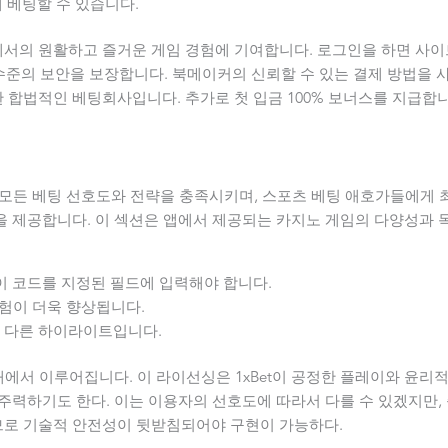
 베팅할 수 있습니다.
지노에서의 원활하고 즐거운 게임 경험에 기여합니다. 로그인을 하면 사
높은 수준의 보안을 보장합니다. 북메이커의 신뢰할 수 있는 결제 방법을
법적인 베팅회사입니다. 추가로 첫 입금 100% 보너스를 지급합니다. 
해 모든 베팅 선호도와 전략을 충족시키며, 스포츠 베팅 애호가들에게 최
을 제공합니다. 이 섹션은 앱에서 제공되는 카지노 게임의 다양성과 
이 코드를 지정된 필드에 입력해야 합니다.
 경험이 더욱 향상됩니다.
 다른 하이라이트입니다.
 “내에서 이루어집니다. 이 라이선싱은 1xBet이 공정한 플레이와 윤
주력하기도 한다. 이는 이용자의 선호도에 따라서 다를 수 있겠지만,
므로 기술적 안전성이 뒷받침되어야 구현이 가능하다.