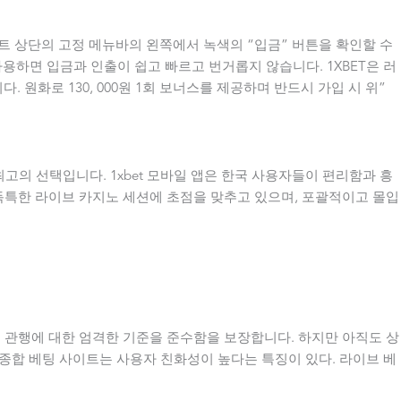
이트 상단의 고정 메뉴바의 왼쪽에서 녹색의 “입금” 버튼을 확인할 수
 사용하면 입금과 인출이 쉽고 빠르고 번거롭지 않습니다. 1XBET은 러
원화로 130, 000원 1회 보너스를 제공하며 반드시 가입 시 위”
고의 선택입니다. 1xbet 모바일 앱은 한국 사용자들이 편리함과 흥
독특한 라이브 카지노 세션에 초점을 맞추고 있으며, 포괄적이고 몰입
리적 관행에 대한 엄격한 기준을 준수함을 보장합니다. 하지만 아직도 상
 종합 베팅 사이트는 사용자 친화성이 높다는 특징이 있다. 라이브 베