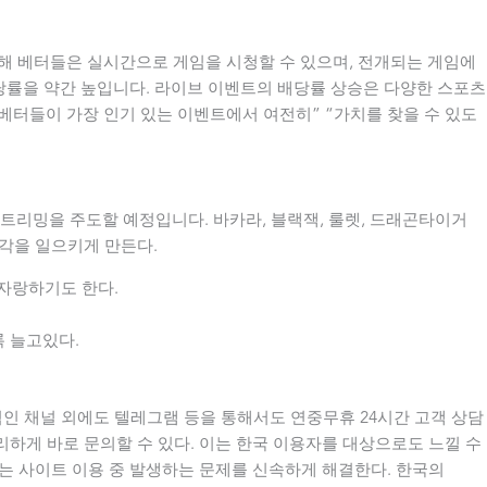
통해 베터들은 실시간으로 게임을 시청할 수 있으며, 전개되는 게임에
 배당률을 약간 높입니다. 라이브 이벤트의 배당률 상승은 다양한 스포츠
 베터들이 가장 인기 있는 이벤트에서 여전히” “가치를 찾을 수 있도
라이브 스트리밍을 주도할 예정입니다. 바카라, 블랙잭, 룰렛, 드래곤타이거
착각을 일으키게 만든다.
자랑하기도 한다.
록 늘고있다.
본적인 채널 외에도 텔레그램 등을 통해서도 연중무휴 24시간 고객 상담
리하게 바로 문의할 수 있다. 이는 한국 이용자를 대상으로도 느낄 수
또는 사이트 이용 중 발생하는 문제를 신속하게 해결한다. 한국의