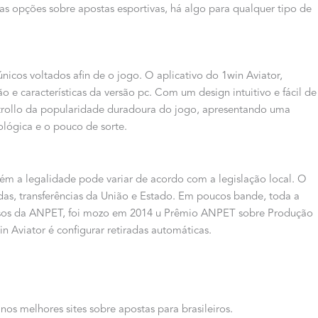
as opções sobre apostas esportivas, há algo para qualquer tipo de
cos voltados afin de o jogo. O aplicativo do 1win Aviator,
 características da versão pc. Com um design intuitivo e fácil de
ntrollo da popularidade duradoura do jogo, apresentando uma
lógica e o pouco de sorte.
ém a legalidade pode variar de acordo com a legislação local. O
adas, transferências da União e Estado. Em poucos bande, toda a
ressos da ANPET, foi mozo em 2014 u Prêmio ANPET sobre Produção
n Aviator é configurar retiradas automáticas.
nos melhores sites sobre apostas para brasileiros.