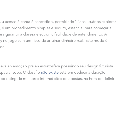
, u acesso à conta é concedido, permitindo” “aos usuários explorar
, é um procedimento simples e seguro, essencial para começar a
ra garantir a clareza electronic facilidade de entendimento. A
 no jogo sem um risco de arruinar dinheiro real. Este modo é
sse.
leva an emoção pra an estratosfera possuindo seu design futurista
spacial sobe. O desafio
não existe
está em deducir a duração
o rating de melhores internet sites de apostas, na hora de definir