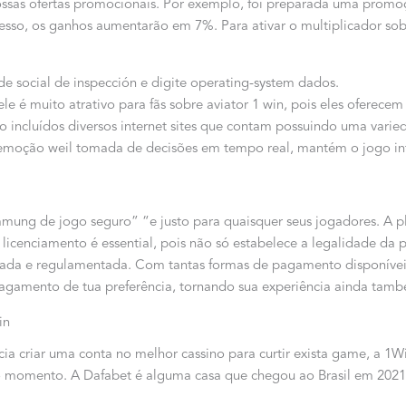
nossas ofertas promocionais. Por exemplo, foi preparada uma promoç
cesso, os ganhos aumentarão em 7%. Para ativar o multiplicador so
ede social de inspección e digite operating-system dados.
ele é muito atrativo para fãs sobre aviator 1 win, pois eles oferece
tão incluídos diversos internet sites que contam possuindo uma vari
 emoção weil tomada de decisões em tempo real, mantém o jogo inf
mmung de jogo seguro” “e justo para quaisquer seus jogadores. A 
e licenciamento é essential, pois não só estabelece a legalidade d
uada e regulamentada. Com tantas formas de pagamento disponíveis
 pagamento de tua preferência, tornando sua experiência ainda també
in
ncia criar uma conta no melhor cassino para curtir exista game, a 
é o momento. A Dafabet é alguma casa que chegou ao Brasil em 2021,