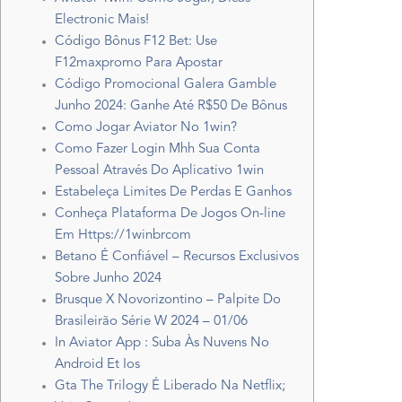
Electronic Mais!
Código Bônus F12 Bet: Use
F12maxpromo Para Apostar
Código Promocional Galera Gamble
Junho 2024: Ganhe Até R$50 De Bônus
Como Jogar Aviator No 1win?
Como Fazer Login Mhh Sua Conta
Pessoal Através Do Aplicativo 1win
Estabeleça Limites De Perdas E Ganhos
Conheça Plataforma De Jogos On-line
Em Https://1winbrcom
Betano É Confiável – Recursos Exclusivos
Sobre Junho 2024
Brusque X Novorizontino – Palpite Do
Brasileirão Série W 2024 – 01/06
In Aviator App : Suba Às Nuvens No
Android Et Ios
Gta The Trilogy É Liberado Na Netflix;