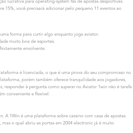
ão lucrativa para operating-system fãs de apostas desportivas.
bre 15%, você precisará adicionar pelo pequeno 11 eventos ao
m uma forma para curtir algo enquanto joga aviator.
edade muito boa de esportes.
initamente envolvente.
plataforma é licenciada, o que é uma prova do seu compromisso no
a plataforma, porém também oferece tranquilidade aos jogadores,
, responder à pergunta como superar no Aviator 1win não é tarefa
m conveniente e flexível.
1Win. A 1Win é uma plataforma sobre cassino com casa de apostas
 mas o qual abriu as portas em 2004 electronic já é muito