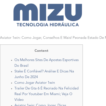
Ir
para
o
conteúdo
Início
2023
abril
12
Aviator 1win: Como Jogar, Conselhos E
Aviator 1win: Como Jogar, Conselhos E Mais! Peonada Estado De M
Content
Os Melhores Sites De Apostas Esportivas
Do Brasil
Stake É Confiável? Análise E Dicas Na
Junho De 2024
Como Jogar Aviator 1win
Trailer De Gta 6 É Recriado Na Felicidad
Real Por Youtuber Em Miami; Veja O
Vídeo
Aviator 1win: Como Jogar, Dicas