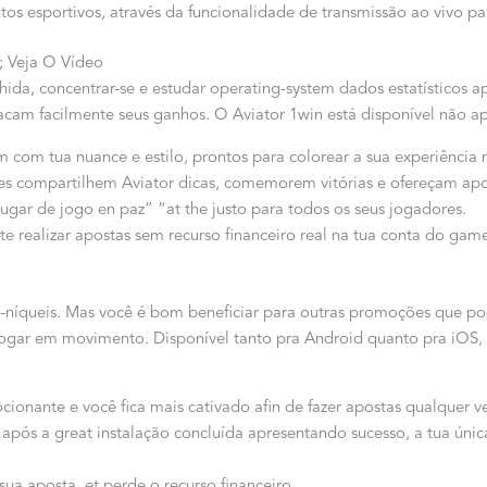
os esportivos, através da funcionalidade de transmissão ao vivo p
; Veja O Vídeo
colhida, concentrar-se e estudar operating-system dados estatísticos
 sacam facilmente seus ganhos. O Aviator 1win está disponível não 
om tua nuance e estilo, prontos para colorear a sua experiência 
 compartilhem Aviator dicas, comemorem vitórias e ofereçam apoi
gar de jogo en paz” “at the justo para todos os seus jogadores.
realizar apostas sem recurso financeiro real na tua conta do gam
-níqueis. Mas você é bom beneficiar para outras promoções que pod
 jogar em movimento. Disponível tanto pra Android quanto pra iOS,
.
nante e você fica mais cativado afin de fazer apostas qualquer ve
após a great instalação concluída apresentando sucesso, a tua únic
sua aposta, et perde o recurso financeiro.