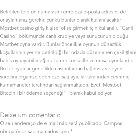
Belirtilen telefon numarasını empieza e-posta adresini de
onaylamanız gerekir, çünkü bunlar olarak kullanılacaktır
Mostbet casino giriş kişisel ofise girmek için kullanılır. “Canli
Casino” bölümünde canlı krupiye veya sunucunun olduğu
Mostbet oyna vardır. Bunlar öncelikle oyunun dürüstlük
koşullarının yerine getirildiği bir odada düzenlenen çekilişlere
bahis oynayabileceğiniz terme conseillé ve masa oyunlarıdır.
Bu tür oyunlar genellikle casinolardan bağımsız ve oyun
sürecini organize eden özel sağlayıcılar tarafından çevrimiçi
kumarhaneler tarafından sağlanmaktadır. Evet, Mostbet
Bitcoin’i bir ödeme seçeneği” “olarak kabul ediyor.
Deixe um comentário
O seu endereço de e-mail não será publicado.
Campos
obrigatórios são marcados com
*