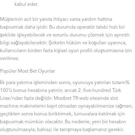
kabul eder.
Müşterinin acil bir yanıta ihtiyacı varsa yardım hattına
başvurmak daha iyidir. Bu durumda operatör talebi hızlı bir
şekilde işleyebilecek ve sorunlu durumu çözmek için ayrıntılı
bilgi sağlayabilecektir. Şirketin hüküm ve koşulları uyarınca,
kullanıcıların birden fazla kişisel oyun profili oluşturmasına izin
verilmez.
Popüler Most Bet Oyunlar
İlk para yatırma işleminden sonra, oyuncuya yatırılan tutarın%
100’ü bonus hesabına yatırılır, ancak 2. five-hundred Türk
Lirası’ndan fazla değildir. Mostbet TR web sitesinde slot
machine makinelerini kayıt olmadan oynayabilmenize rağmen,
geçtikten sonra bonus biriktirmek, turnuvalara katılmak için
başvurmak mümkün olacaktır. Bu nedenle, yeni bir hesabın
oluşturulmasıyla, bahisçi ile tanışmaya başlamanız gerekir.