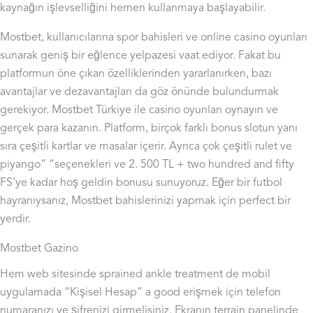
kaynağın işlevselliğini hemen kullanmaya başlayabilir.
Mostbet, kullanıcılarına spor bahisleri ve online casino oyunları
sunarak geniş bir eğlence yelpazesi vaat ediyor. Fakat bu
platformun öne çıkan özelliklerinden yararlanırken, bazı
avantajlar ve dezavantajları da göz önünde bulundurmak
gerekiyor. Mostbet Türkiye ile casino oyunları oynayın ve
gerçek para kazanın. Platform, birçok farklı bonus slotun yanı
sıra çeşitli kartlar ve masalar içerir. Ayrıca çok çeşitli rulet ve
piyango” “seçenekleri ve 2. 500 TL + two hundred and fifty
FS’ye kadar hoş geldin bonusu sunuyoruz. Eğer bir futbol
hayranıysanız, Mostbet bahislerinizi yapmak için perfect bir
yerdir.
Mostbet Gazino
Hem web sitesinde sprained ankle treatment de mobil
uygulamada “Kişisel Hesap” a good erişmek için telefon
numaranızı ve şifrenizi girmelisiniz. Ekranın terrain panelinde