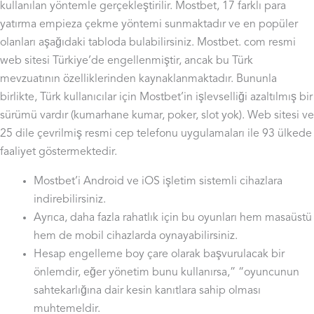
kullanılan yöntemle gerçekleştirilir. Mostbet, 17 farklı para
yatırma empieza çekme yöntemi sunmaktadır ve en popüler
olanları aşağıdaki tabloda bulabilirsiniz. Mostbet. com resmi
web sitesi Türkiye’de engellenmiştir, ancak bu Türk
mevzuatının özelliklerinden kaynaklanmaktadır. Bununla
birlikte, Türk kullanıcılar için Mostbet’in işlevselliği azaltılmış bir
sürümü vardır (kumarhane kumar, poker, slot yok). Web sitesi ve
25 dile çevrilmiş resmi cep telefonu uygulamaları ile 93 ülkede
faaliyet göstermektedir.
Mostbet’i Android ve iOS işletim sistemli cihazlara
indirebilirsiniz.
Ayrıca, daha fazla rahatlık için bu oyunları hem masaüstü
hem de mobil cihazlarda oynayabilirsiniz.
Hesap engelleme boy çare olarak başvurulacak bir
önlemdir, eğer yönetim bunu kullanırsa,” “oyuncunun
sahtekarlığına dair kesin kanıtlara sahip olması
muhtemeldir.