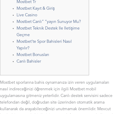
Mostbet Tr
Mostbet Kayıt & Giriş
Live Casino
Mostbet Canlı” “yayın Sunuyor Mu?
Mostbet Teknik Destek Ile Iletişime
Geçme
Mostbet’te Spor Bahisleri Nasıl
Yapılır?
Mostbet Bonusları
Canlı Bahisler
Mostbet sporlarına bahis oynamanıza izin veren uygulamaları
nasıl indireceğinizi öğrenmek için ilgili Mostbet mobil
uygulamasına gitmeniz yeterlidir. Canlı destek servisini sadece
telefondan değil, doğrudan site üzerinden otomatik arama
kullanarak da arayabileceğinizi unutmamak önemlidir. Mevcut