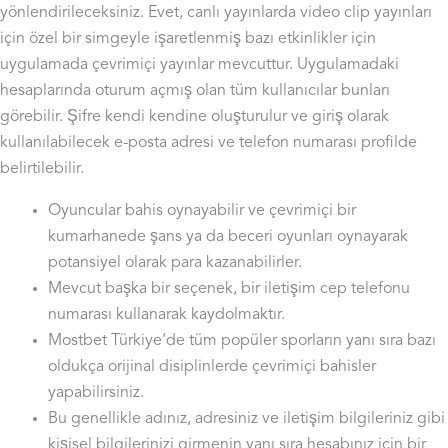
yönlendirileceksiniz. Evet, canlı yayınlarda video clip yayınları
için özel bir simgeyle işaretlenmiş bazı etkinlikler için
uygulamada çevrimiçi yayınlar mevcuttur. Uygulamadaki
hesaplarında oturum açmış olan tüm kullanıcılar bunları
görebilir. Şifre kendi kendine oluşturulur ve giriş olarak
kullanılabilecek e-posta adresi ve telefon numarası profilde
belirtilebilir.
Oyuncular bahis oynayabilir ve çevrimiçi bir
kumarhanede şans ya da beceri oyunları oynayarak
potansiyel olarak para kazanabilirler.
Mevcut başka bir seçenek, bir iletişim cep telefonu
numarası kullanarak kaydolmaktır.
Mostbet Türkiye‘de tüm popüler sporların yanı sıra bazı
oldukça orijinal disiplinlerde çevrimiçi bahisler
yapabilirsiniz.
Bu genellikle adınız, adresiniz ve iletişim bilgileriniz gibi
kişisel bilgilerinizi girmenin yanı sıra hesabınız için bir