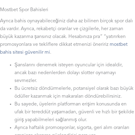
Mostbet Spor Bahisleri
Ayrıca bahis oynayabileceğiniz daha az bilinen birçok spor dalı
da vardır. Ayrıca, rekabetçi oranlar ve çizgilerle, her zaman
büyük kazanma şansınız olacak. Hesabınıza pra” “yatırırken
promosyonlara ve tekliflere dikkat etmenizi öneririz
mostbet
bahis sitesi güvenilir mi
.
Şanslarını denemek isteyen oyuncular için idealdir,
ancak bazı nedenlerden dolayı slotter oynamayı
sevmezler.
Bu ücretsiz döndürmelerle, potansiyel olarak bazı büyük
ödüller kazanmak için makaraları döndürebilirsiniz.
Bu sayede, üyelerin platforman erişim konusunda en
ufak bir tereddüt yaşamadan, güvenli ve hızlı bir şekilde
giriş yapabilmeleri sağlanmış olur.
Ayrıca haftalık promosyonlar, sigorta, geri alım oranları