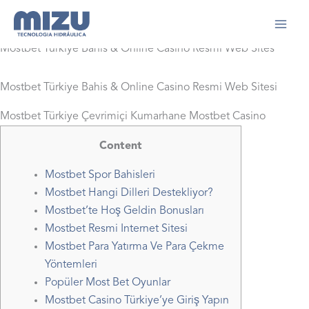
Ir
para
Início
2023
abril
1
o
Mostbet Türkiye Bahis & Online Casino Resmi Web Sites
conteúdo
Mostbet Türkiye Bahis & Online Casino Resmi Web Sitesi
Mostbet Türkiye Çevrimiçi Kumarhane Mostbet Casino
Content
Mostbet Spor Bahisleri
Mostbet Hangi Dilleri Destekliyor?
Mostbet’te Hoş Geldin Bonusları
Mostbet Resmi Internet Sitesi
Mostbet Para Yatırma Ve Para Çekme
Yöntemleri
Popüler Most Bet Oyunlar
Mostbet Casino Türkiye’ye Giriş Yapın