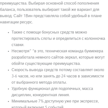
преимущества. Выбирая основной способ пополнения
баланса, пользователь выбирает такой же вариант для
вывод. Сайт 1Вин представляла собой удобный в плане
навигации ресурс.
Также с помощи бонусных средств можно
протестировать слоты и определиться с колонночка
ставки.
Несмотря” “в это, техническая команда букмекера
разработала немного сайтов-зеркал, которые могут
обойти существующие преимущества.
Скорость вывода средств потому составляет около
3-6 часов, но или занять до 24 часов в зависимости
от выбранного метода оплаты.
Удобную функционал для подопечных, масса
дисциплин, конкурентная линия.
Минимальные 7% доступную уже при экспрессе,
который включает 5 событий.