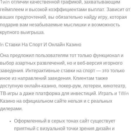
1win отличии качественной графикой, захватывающим
геймплеем и высокой коэффициентами выплат. Зависит от
ваших предпочтений, вы обязательно найду игру, которая
подарив вам незабываемые мыслишки и возможность
крупного выигрыша.
In Ставки На Спорт И Онлайн Казино
Она предложил пользователям тот только функционал и
выбор азартных развлечений, но и веб-версия игорного
заведения. Интерактивные ставки на спорт ― это только
иное из направлений заведения. Клиентам также
доступную онлайн-казино, покер-рум, лотереи, кинотеатр,
ТВ-игры а даже платформа для инвестиций. Играть и 1Win
Казино на официальном сайте нельзя и с реальных
дилерами.
Оформленный в серых тонах сайт существует
приятный с визуальной точки зрения дизайн и