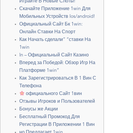
Играйте В Новые Слоты!
Скачайте Приложение 1win Для
Мобильных Устройств Ios/android!
Официальный Сайт Бк 1win:
Онлайн Ставки На Спорт
Как Начать сделали” “ставки На
1win
In – Официальный Сайт Казино
Вперед за Победой: Обзор Игр На
Платформе 1win”
Как Зарегистрироваться В 1 Вин С
Телефона
официального Сайт 1вин
Отзывы Игроков и Пользователей
Бонусы же Акции
Бесплатный Промокод Для
Регистрации В Приложении 1 Вин
но Предлагает 1win