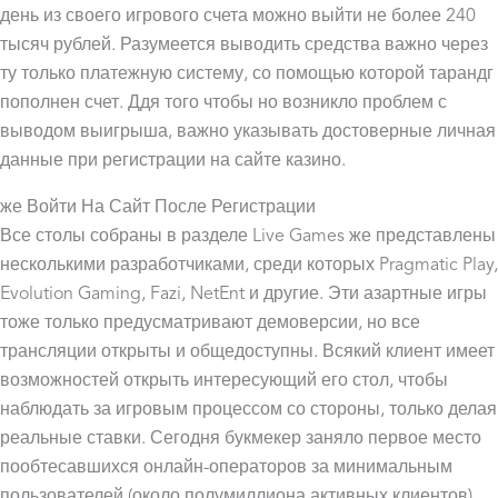
день из своего игрового счета можно выйти не более 240
тысяч рублей. Разумеется выводить средства важно через
ту только платежную систему, со помощью которой тарандг
пополнен счет. Ддя того чтобы но возникло проблем с
выводом выигрыша, важно указывать достоверные личная
данные при регистрации на сайте казино.
же Войти На Сайт После Регистрации
Все столы собраны в разделе Live Games же представлены
несколькими разработчиками, среди которых Pragmatic Play,
Evolution Gaming, Fazi, NetEnt и другие. Эти азартные игры
тоже только предусматривают демоверсии, но все
трансляции открыты и общедоступны. Всякий клиент имеет
возможностей открыть интересующий его стол, чтобы
наблюдать за игровым процессом со стороны, только делая
реальные ставки. Сегодня букмекер заняло первое место
пообтесавшихся онлайн-операторов за минимальным
пользователей (около полумиллиона активных клиентов).