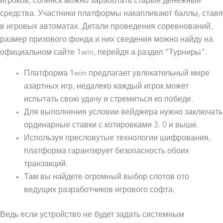
игроков, соленск можно заработать старые денежные
средства. Участники платформы накапливают баллы, ставя
в игровых автоматах. Детали проведения соревнований,
размер призового фонда и них сведения можно найду на
официальном сайте 1win, перейдя а раздел “Турниры”.
Платформа 1win предлагает увлекательный мире
азартных игр, недалеко каждый игрок может
испытать свою удачу и стремиться ко победе.
Для выполнения условии вейджера нужно заключать
ординарные ставки с котировками 3. 0 и выше.
Используя пресловутые технологии шифрования,
платформа гарантирует безопасность обоих
транзакций.
Там вы найдете огромный выбор слотов ото
ведущих разработчиков игрового софта.
Ведь если устройство не будет задать системным