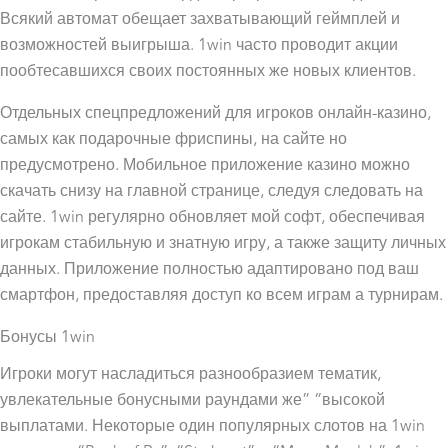
Всякий автомат обещает захватывающий геймплей и
возможностей выигрыша. 1win часто проводит акции
пообтесавшихся своих постоянных же новых клиентов.
Отдельных спецпредложений для игроков онлайн-казино,
самых как подарочные фриспины, на сайте но
предусмотрено. Мобильное приложение казино можно
скачать снизу на главной странице, следуя следовать на
сайте. 1win регулярно обновляет мой софт, обеспечивая
игрокам стабильную и знатную игру, а также защиту личных
данных. Приложение полностью адаптировано под ваш
смартфон, предоставляя доступ ко всем играм а турнирам.
Бонусы 1win
Игроки могут насладиться разнообразием тематик,
увлекательные бонусными раундами же” “высокой
выплатами. Некоторые один популярных слотов на 1win