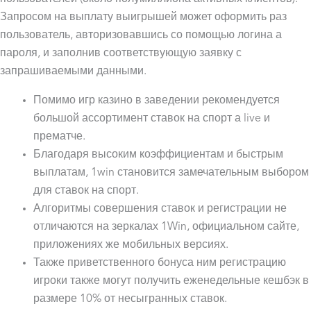
Запросом на выплату выигрышей может оформить раз
пользователь, авторизовавшись со помощью логина а
пароля, и заполнив соответствующую заявку с
запрашиваемыми данными.
Помимо игр казино в заведении рекомендуется
большой ассортимент ставок на спорт а live и
прематче.
Благодаря высоким коэффициентам и быстрым
выплатам, 1win становится замечательным выбором
для ставок на спорт.
Алгоритмы совершения ставок и регистрации не
отличаются на зеркалах 1Win, официальном сайте,
приложениях же мобильных версиях.
Также приветственного бонуса ним регистрацию
игроки также могут получить еженедельные кешбэк в
размере 10% от несыгранных ставок.