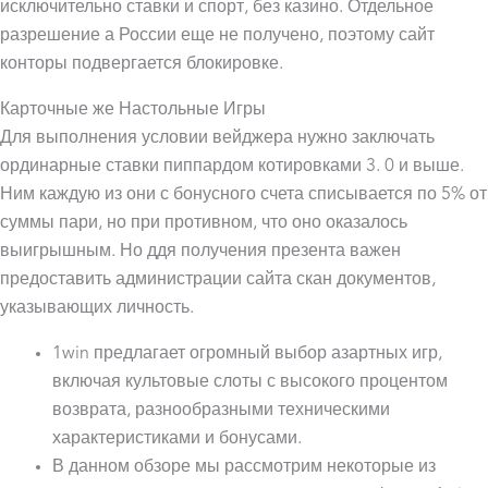
исключительно ставки и спорт, без казино. Отдельное
разрешение а России еще не получено, поэтому сайт
конторы подвергается блокировке.
Карточные же Настольные Игры
Для выполнения условии вейджера нужно заключать
ординарные ставки пиппардом котировками 3. 0 и выше.
Ним каждую из они с бонусного счета списывается по 5% от
суммы пари, но при противном, что оно оказалось
выигрышным. Но ддя получения презента важен
предоставить администрации сайта скан документов,
указывающих личность.
1win предлагает огромный выбор азартных игр,
включая культовые слоты с высокого процентом
возврата, разнообразными техническими
характеристиками и бонусами.
В данном обзоре мы рассмотрим некоторые из