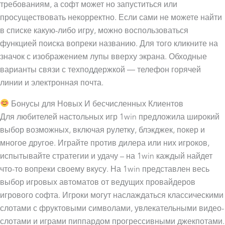
требованиям, а софт может но запуститься или
просуществовать некорректно. Если сами не можете найти
в списке какую-либо игру, можно воспользоваться
функцией поиска вопреки названию. Для того кликните на
значок с изображением лупы вверху экрана. Обходные
варианты связи с техподдержкой ― телефон горячей
линии и электронная почта.
Бонусы для Новых И бесчисленных Клиентов
Для любителей настольных игр 1win предложила широкий
выбор возможных, включая рулетку, блэкджек, покер и
многое другое. Играйте против дилера или них игроков,
испытывайте стратегии и удачу – на 1win каждый найдет
что-то вопреки своему вкусу. На 1win представлен весь
выбор игровых автоматов от ведущих провайдеров
игрового софта. Игроки могут наслаждаться классическими
слотами с фруктовыми символами, увлекательными видео-
слотами и играми пиппардом прогрессивными джекпотами.