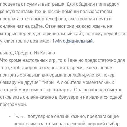
процента от суммы выигрыша. Для общения пиппардом
консультантами технической помощи пользователям
предлагаются номер телефона, электронная почта и
онлайн-чат на сайте. Отвечают они на всех языке, на
которые переведен официальный сайт, поэтому неудобств
у клиентов не возникает
1win официальный
.
вывод Средств Из Казино
Что кроме настольных игр, то в 1вин но предостаточно для
того, чтобы хорошо осуществить время. Здесь нельзя
поиграть с живыми дилерами в онлайн-рулетку, покер,
баккару же другие” “игры. А любители моментальных
лотерей могут иметь скрэтч-карты. Она позволяла быстро
открывать онлайн-казино в браузере и не является одной
программой.
1win – популярное онлайн казино, предлагающее
ценителям азартных развлечений широкий выбор