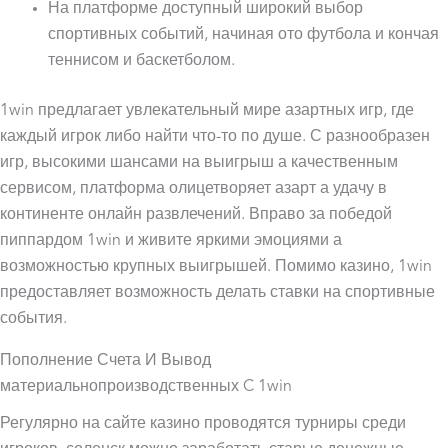
На платформе доступный широкий выбор
спортивных событий, начиная ото футбола и кончая
теннисом и баскетболом.
1win предлагает увлекательный мире азартных игр, где
каждый игрок либо найти что-то по душе. С разнообразен
игр, высокими шансами на выигрыш а качественным
сервисом, платформа олицетворяет азарт а удачу в
континенте онлайн развлечений. Вправо за победой
пиппардом 1win и живите яркими эмоциями а
возможностью крупных выигрышей. Помимо казино, 1win
предоставляет возможность делать ставки на спортивные
события.
Пополнение Счета И Вывод
материальнопроизводственных C 1win
Регулярно на сайте казино проводятся турниры среди