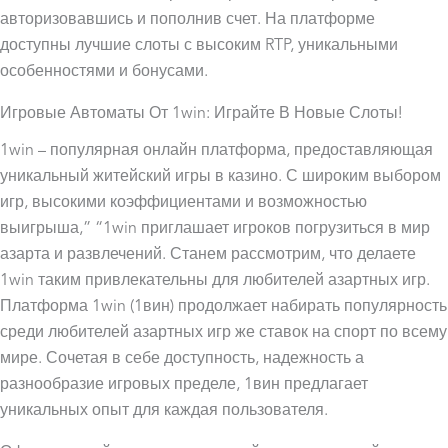
авторизовавшись и пополнив счет. На платформе
доступны лучшие слоты с высоким RTP, уникальными
особенностями и бонусами.
Игровые Автоматы От 1win: Играйте В Новые Слоты!
1win – популярная онлайн платформа, предоставляющая
уникальный житейский игры в казино. С широким выбором
игр, высокими коэффициентами и возможностью
выигрыша,” “1win приглашает игроков погрузиться в мир
азарта и развлечений. Станем рассмотрим, что делаете
1win таким привлекательны для любителей азартных игр.
Платформа 1win (1вин) продолжает набирать популярность
среди любителей азартных игр же ставок на спорт по всему
мире. Сочетая в себе доступность, надежность а
разнообразие игровых пределе, 1вин предлагает
уникальных опыт для каждая пользователя.