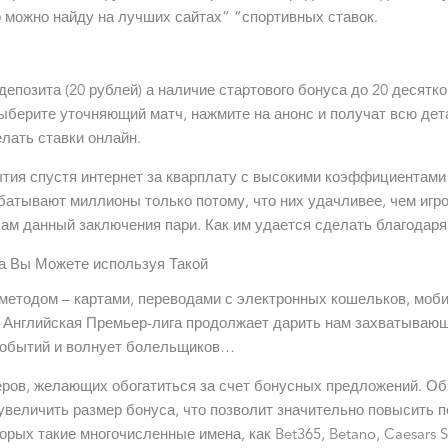
 можно найду на лучших сайтах” “спортивных ставок.
депозита (20 рублей) а наличие стартового бонуса до 20 десятк
ерите уточняющий матч, нажмите на анонс и получат всю детал
елать ставки онлайн.
ытия спустя интернет за кварплату с высокими коэффициентами
абатывают миллионы только потому, что них удачливее, чем игр
 сам данный заключения пари. Как им удается сделать благода
а Вы Можете используя Такой
методом – картами, переводами с электронных кошельков, моб
Английская Премьер-лига продолжает дарить нам захватывающи
событий и волнует болельщиков…
ров, желающих обогатиться за счет бонусных предложений. Обз
увеличить размер бонуса, что позволит значительно повысить 
ых такие многочисленные имена, как Bet365, Betano, Caesars S