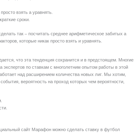
просто взять а уравнять.
раткие сроки.
сделать так – посчитать среднее арифметическое забитых а
кторов, которые никак просто взять и уравнять.
дается, что эта тенденция сохранится и в предстоящем. Многие
а экспертов по ставкам с многолетним опытом работы в этой
работает над расширением количества новых лиг. Мы хотим,
е события, вероятность на проход которых чем вероятности,
.
сти.
фициальный сайт Марафон можно сделать ставку в футбол