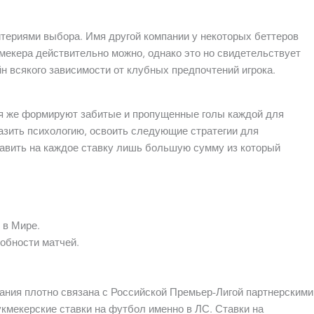
териями выбора. Имя другой компании у некоторых беттеров
мекера действительно можно, однако это но свидетельствует
н всякого зависимости от клубных предпочтений игрока.
ся же формируют забитые и пропущенные голы каждой для
разить психологию, освоить следующие стратегии для
авить на каждое ставку лишь большую сумму из который
 в Мире.
обности матчей.
ания плотно связана с Российской Премьер-Лигой партнерскими
кмекерские ставки на футбол именно в ЛС. Ставки на