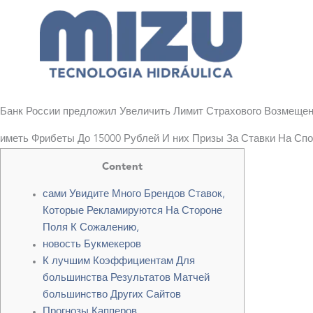
Ir
para
o
conteúdo
Início
2023
janeiro
7
Банк России предложил Увеличить Л
Банк России предложил Увеличить Лимит Страхового Возмещен
иметь Фрибеты До 15000 Рублей И них Призы За Ставки На Спор
Content
сами Увидите Много Брендов Ставок,
Которые Рекламируются На Стороне
Поля К Сожалению,
новость Букмекеров
К лучшим Коэффициентам Для
большинства Результатов Матчей
большинство Других Сайтов
Прогнозы Капперов