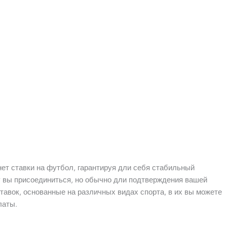
ет ставки на футбол, гарантируя дли себя стабильный
му вы присоединиться, но обычно дли подтверждения вашей
тавок, основанные на различных видах спорта, в их вы можете
латы.