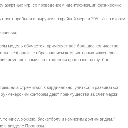
ру азартных игр, со проведением идентификации физических
т рост прибыли и выручки по крайней мере и 30% г/г по итогам
записью.
озом модель обучается, применяет всё большее количество
больные фанаты с образованием компьютерных инженеров,
ние помогают нами в составлении прогнозов на футбол
грышей а стремиться к кардинально, учиться и развиваться.
 букмекерским конторам дают преимущества за счет маржи,
 теннису, хоккею, баскетболу и немногим другим видам.”
о в разделе Прогнозы.