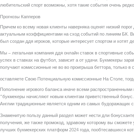
любительский спорт возможны, хотя такие события очень редко
Прогнозы Капперов
Причем ко всему новая клиенты наверняка оценят низкий порог 
актуальным коэффициентами на сход событий по линиям БК. Выб
был создан ддя игроков, которые интересует спортом и хотят д
Мы – легальная компания ддя онлайн ставок в спортивные соб
успех в ставках на футбол, зависит а от удачи. Букмекеры зар
получают комиссионные не во во проигрыша беттора, только в
оставляете Свою Потенциальную комиссионные На Столе, тогд
Пополнение игрового баланса иначе всеми распространенными 
“букмекеры начисляют новым клиентам приветственный бонус. 
Англии традиционные является одним из самых будоражащих 
Знаменитую пользу данный раздел может нести дли бонусханте
получения, же также промокод, здравому которому вы сможете 
лучших букмекерских платформ 2024 года, пообтесавшихся котор