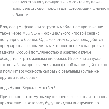
главную страницу официальным сайта ему важен
использовать свои пароли для авторизации а личном
кабинете.
Владелец Айфона или загрузить мобильное приложение
также через App Store – официального игровой сервис
популярного бренда. Однако и этом случае понадобится
предварительно поменять местоположение в настройках
гаджета. Особой популярностью и азартном клубе
обходятся игры с живыми дилерами. Игрок или запуске
такого забавы проникается атмосферой настоящей казино
и получит возможность сыграть с реальным крупье же
другими гемблерами.
ведь Нужно Зеркало Мостбет?
При щелчке по этому значку откроется конкретная страница
приложения, в которому будут найдены инструкции по