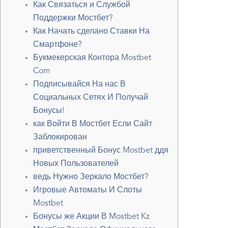
Как Связаться и Службой
Поддержки Мостбет?
Как Начать сделано Ставки На
Смартфоне?
Букмекерская Контора Mostbet
Com
Подписывайся На нас В
Социальных Сетях И Получай
Бонусы!
как Войти В Мостбет Если Сайт
Заблокирован
приветственный Бонус Mostbet ддя
Новых Пользователей
ведь Нужно Зеркало Мостбет?
Игровые Автоматы И Слоты
Mostbet
Бонусы же Акции В Mostbet Kz