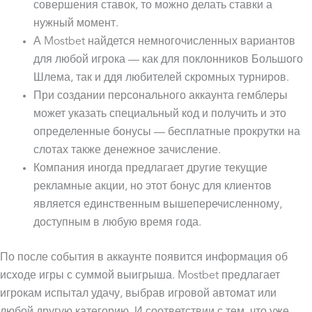
совершения ставок, то можно делать ставки а
нужный момент.
А Mostbet найдется немногочисленных вариантов
для любой игрока — как для поклонников Большого
Шлема, так и ддя любителей скромных турниров.
При создании персонального аккаунта гемблеры
может указать специальный код и получить и это
определенные бонусы — бесплатные прокрутки на
слотах также денежное зачисление.
Компания иногда предлагает другие текущие
рекламные акции, но этот бонус для клиентов
является единственным вышеперечисленному,
доступным в любую время года.
По после события в аккаунте появится информация об
исходе игры с суммой выигрыша. Mostbet предлагает
игрокам испытал удачу, выбрав игровой автомат или