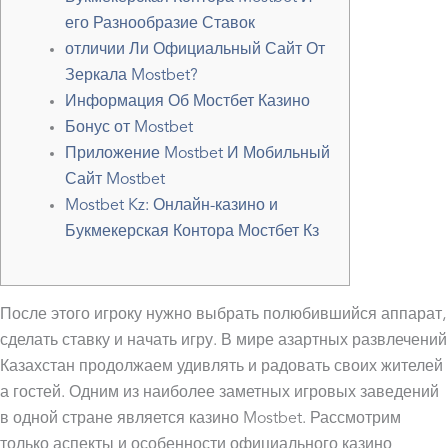
его Разнообразие Ставок
отличии Ли Официальный Сайт От
Зеркала Mostbet?
Информация Об Мостбет Казино
Бонус от Mostbet
Приложение Mostbet И Мобильный
Сайт Mostbet
Mostbet Kz: Онлайн-казино и
Букмекерская Контора Мостбет Кз
После этого игроку нужно выбрать полюбившийся аппарат,
сделать ставку и начать игру. В мире азартных развлечений
Казахстан продолжаем удивлять и радовать своих жителей
а гостей. Одним из наиболее заметных игровых заведений
в одной стране является казино Mostbet. Рассмотрим
только аспекты и особенности официального казино