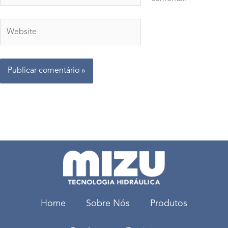
Website
Home
Sobre Nós
Produtos