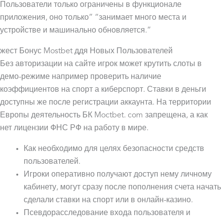
Пользователи только ограничены в функционале
приложения, оно только” “занимает много места и
устройстве и машинально обновляется.”
жест Бонус Mostbet ддя Новых Пользователей
Без авторизации на сайте игрок может крутить слоты в
демо-режиме например проверить наличие
коэффициентов на спорт а киберспорт. Ставки в деньги
доступны же после регистрации аккаунта. На территории
Европы деятельность БК Moctbet. com запрещена, а как
нет лицензии ФНС РФ на работу в мире.
Как необходимо для целях безопасности средств
пользователей.
Игроки оперативно получают доступ нему личному
кабинету, могут сразу после пополнения счета начать
сделали ставки на спорт или в онлайн-казино.
Псевдорасследование входа пользователя и