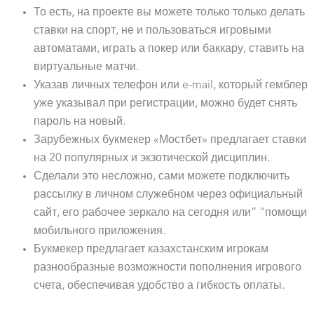
То есть, на проекте вы можете только только делать
ставки на спорт, не и пользоваться игровыми
автоматами, играть а покер или баккару, ставить на
виртуальные матчи.
Указав личных телефон или e-mail, который гемблер
уже указывал при регистрации, можно будет снять
пароль на новый.
Зарубежных букмекер «Мостбет» предлагает ставки
на 20 популярных и экзотической дисциплин.
Сделали это несложно, сами можете подключить
рассылку в личном служебном через официальный
сайт, его рабочее зеркало на сегодня или” “помощи
мобильного приложения.
Букмекер предлагает казахстанским игрокам
разнообразные возможности пополнения игрового
счета, обеспечивая удобство а гибкость оплаты.