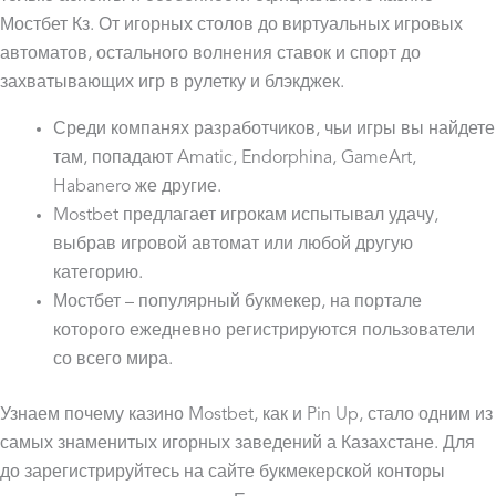
Мостбет Кз. От игорных столов до виртуальных игровых
автоматов, остального волнения ставок и спорт до
захватывающих игр в рулетку и блэкджек.
Среди компанях разработчиков, чьи игры вы найдете
там, попадают Amatic, Endorphina, GameArt,
Habanero же другие.
Mostbet предлагает игрокам испытывал удачу,
выбрав игровой автомат или любой другую
категорию.
Мостбет – популярный букмекер, на портале
которого ежедневно регистрируются пользователи
со всего мира.
Узнаем почему казино Mostbet, как и Pin Up, стало одним из
самых знаменитых игорных заведений а Казахстане. Для
до зарегистрируйтесь на сайте букмекерской конторы