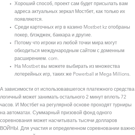
Хороший способ, проект сам будет присылать вам
адреса актуальных зеркал Мостбет, как только их
появляются.
Среди карточных игр в казино Mostbet kz отобраны
покер, блэкджек, баккара и другие.
Потому что игроки из любой точки мира могут
обходиться международным сайтом с доменным
расширением. com.
На Mostbet вы можете выбирать из множества
лотерейных игр, таких же Powerball и Mega Millions.
А зависимости от использовавшегося платежного средства
логичный может занимать остального 2 минут вплоть 72
часов. И Мостбет на регулярной основе проходят турниры
на автоматах. Суммарный призовой фонд одного
соревнования может насчитывать тысячи долларов
ВОЙНЫ. Для участия и определенном соревновании важно