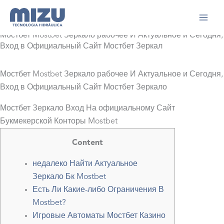
Ir
para
Início
2023
janeiro
2
o
Мостбет Mostbet Зеркало рабочее И Актуальное и Сегодня,
conteúdo
Вход в Официальный Сайт Мостбет Зеркал
Мостбет Mostbet Зеркало рабочее И Актуальное и Сегодня,
Вход в Официальный Сайт Мостбет Зеркало
Мостбет Зеркало Вход На официальному Сайт
Букмекерской Конторы Mostbet
Content
недалеко Найти Актуальное
Зеркало Бк Mostbet
Есть Ли Какие-либо Ограничения В
Mostbet?
Игровые Автоматы Мостбет Казино