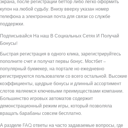
экрана, после регистрации беттор либо легко оформить
купон на любой судьбу. Внизу вверху указан номер
телефона а электронная почта для связи со службе
поддержки.
Подписывайся На наш В Социальных Сетях И Получай
Бонусы!
Быстрая регистрация в одного клика, зарегистрируйтесь
пополните счет и получат первы бонус. Мостбет –
популярный букмекер, на портале но ежедневно
регистрируются пользователи со всего остальной. Высокие
коэффициенты, щедрые бонусы и длинный ассортимент
слотов являемся ключевыми преимуществами компании.
Большинство игровых автоматов содержит
демонстрационный режим игры, который позволяла
вращать барабаны совсем бесплатно.
А разделе FAQ ответы на часто задаваемые вопросы, где