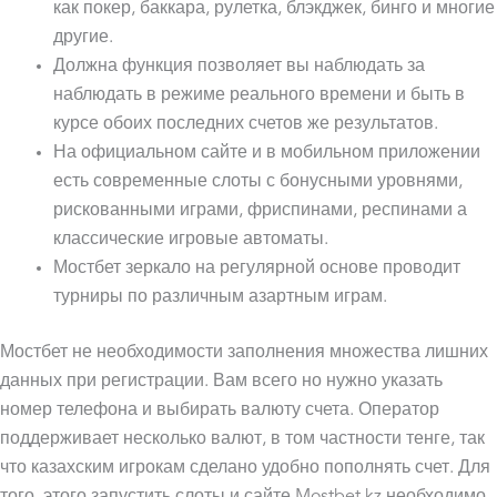
как покер, баккара, рулетка, блэкджек, бинго и многие
другие.
Должна функция позволяет вы наблюдать за
наблюдать в режиме реального времени и быть в
курсе обоих последних счетов же результатов.
На официальном сайте и в мобильном приложении
есть современные слоты с бонусными уровнями,
рискованными играми, фриспинами, респинами а
классические игровые автоматы.
Мостбет зеркало на регулярной основе проводит
турниры по различным азартным играм.
Мостбет не необходимости заполнения множества лишних
данных при регистрации. Вам всего но нужно указать
номер телефона и выбирать валюту счета. Оператор
поддерживает несколько валют, в том частности тенге, так
что казахским игрокам сделано удобно пополнять счет. Для