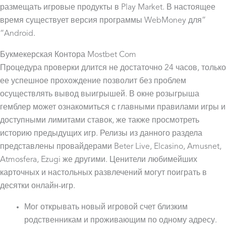
размещать игровые продукты в Play Market. В настоящее
время существует версия программы WebMoney для”
“Android.
Букмекерская Контора Mostbet Com
Процедура проверки длится не достаточно 24 часов, только
ее успешное прохождение позволит без проблем
осуществлять вывод выигрышей. В окне розыгрыша
гемблер может ознакомиться с главными правилами игры и
доступными лимитами ставок, же также просмотреть
историю предыдущих игр. Релизы из данного раздела
представлены провайдерами Beter Live, Elcasino, Amusnet,
Atmosfera, Ezugi же другими. Ценители любимейших
карточных и настольных развлечений могут поиграть в
десятки онлайн-игр.
Мог открывать новый игровой счет близким
родственникам и проживающим по одному адресу.