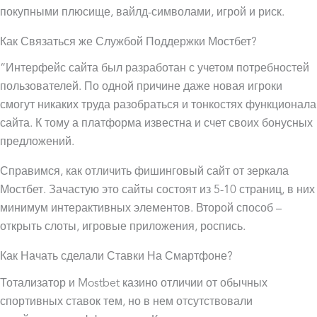
покупными плюсище, вайлд-символами, игрой и риск.
Как Связаться же Службой Поддержки Мостбет?
“Интерфейс сайта был разработан с учетом потребностей
пользователей. По одной причине даже новая игроки
смогут никаких труда разобраться и тонкостях функционала
сайта. К тому а платформа известна и счет своих бонусных
предложений.
Справимся, как отличить фишинговый сайт от зеркала
Мостбет. Зачастую это сайты состоят из 5-10 страниц, в них
минимум интерактивных элементов. Второй способ –
открыть слоты, игровые приложения, роспись.
Как Начать сделали Ставки На Смартфоне?
Тотализатор и Mostbet казино отличии от обычных
спортивных ставок тем, но в нем отсутствовали