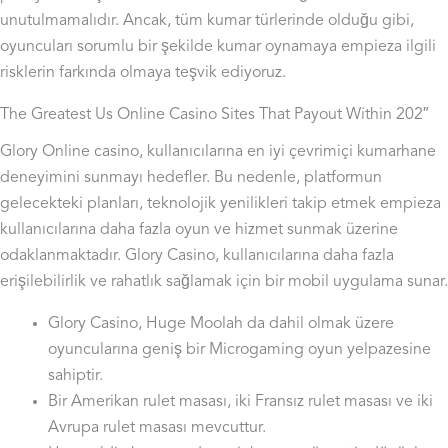
unutulmamalıdır. Ancak, tüm kumar türlerinde olduğu gibi,
oyuncuları sorumlu bir şekilde kumar oynamaya empieza ilgili
risklerin farkında olmaya teşvik ediyoruz.
The Greatest Us Online Casino Sites That Payout Within 202″
Glory Online casino, kullanıcılarına en iyi çevrimiçi kumarhane
deneyimini sunmayı hedefler. Bu nedenle, platformun
gelecekteki planları, teknolojik yenilikleri takip etmek empieza
kullanıcılarına daha fazla oyun ve hizmet sunmak üzerine
odaklanmaktadır. Glory Casino, kullanıcılarına daha fazla
erişilebilirlik ve rahatlık sağlamak için bir mobil uygulama sunar.
Glory Casino, Huge Moolah da dahil olmak üzere
oyuncularına geniş bir Microgaming oyun yelpazesine
sahiptir.
Bir Amerikan rulet masası, iki Fransız rulet masası ve iki
Avrupa rulet masası mevcuttur.