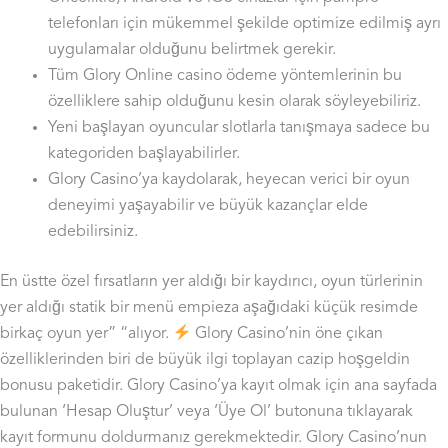
telefonları için mükemmel şekilde optimize edilmiş ayrı
uygulamalar olduğunu belirtmek gerekir.
Tüm Glory Online casino ödeme yöntemlerinin bu
özelliklere sahip olduğunu kesin olarak söyleyebiliriz.
Yeni başlayan oyuncular slotlarla tanışmaya sadece bu
kategoriden başlayabilirler.
Glory Casino’ya kaydolarak, heyecan verici bir oyun
deneyimi yaşayabilir ve büyük kazançlar elde
edebilirsiniz.
En üstte özel fırsatların yer aldığı bir kaydırıcı, oyun türlerinin
yer aldığı statik bir menü empieza aşağıdaki küçük resimde
birkaç oyun yer” “alıyor.
Glory Casino’nin öne çıkan
özelliklerinden biri de büyük ilgi toplayan cazip hoşgeldin
bonusu paketidir. Glory Casino’ya kayıt olmak için ana sayfada
bulunan ‘Hesap Oluştur’ veya ‘Üye Ol’ butonuna tıklayarak
kayıt formunu doldurmanız gerekmektedir. Glory Casino’nun