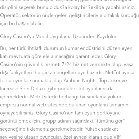
disiplini seçerek bunu olduk?a kolay bir ?ekilde yapabilirsiniz.
Operatör, sektörün önde gelen geliştiricileriyle ortaklık kurduğu
için bu başarılabilir.
Glory Casino’ya Mobil Uygulama Üzerinden Kaydolun
Bu, her türlü ihtilaflı durumun kumar endüstrisini düzenleyen
katı mevzuata göre ele alınacağını garanti eder. Glory
Casino’nin güvenlik hizmeti 7/24 hizmet vermekte olup, yasa
dışı faaliyetleri the girl an engellemeye hazırdır. NetEnt ayrıca
toplu oyunlar sunmakta olup Arabian Nights, Top Joker ve
Increase Spin Deluxe gibi popüler slot oyunlarını da
içermektedir. Mobil sitede herhangi bir sınırlama yoktur
empieza normal web sitesinde bulunan oyunların tamamını
oynayabilirsiniz. Glory Casino’nun tam oyun portföyünü
görüntülemek için, grupp adının sağındaki “tümünü gör”
seçeneğine tıklamanız gerekmektedir. Yüksek sadakat
seviyesine ulaşan oyuncular, özel ayrıcalıklara sigue VIP