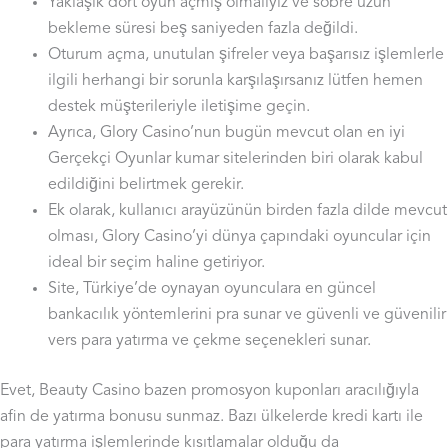
Yaklaşık dört oyun açmış olmalıyız ve sobre uzun
bekleme süresi beş saniyeden fazla değildi.
Oturum açma, unutulan şifreler veya başarısız işlemlerle
ilgili herhangi bir sorunla karşılaşırsanız lütfen hemen
destek müşterileriyle iletişime geçin.
Ayrıca, Glory Casino’nun bugün mevcut olan en iyi
Gerçekçi Oyunlar kumar sitelerinden biri olarak kabul
edildiğini belirtmek gerekir.
Ek olarak, kullanıcı arayüzünün birden fazla dilde mevcut
olması, Glory Casino’yi dünya çapındaki oyuncular için
ideal bir seçim haline getiriyor.
Site, Türkiye’de oynayan oyunculara en güncel
bankacılık yöntemlerini pra sunar ve güvenli ve güvenilir
vers para yatırma ve çekme seçenekleri sunar.
Evet, Beauty Casino bazen promosyon kuponları aracılığıyla
afin de yatırma bonusu sunmaz. Bazı ülkelerde kredi kartı ile
para yatırma işlemlerinde kısıtlamalar olduğu da