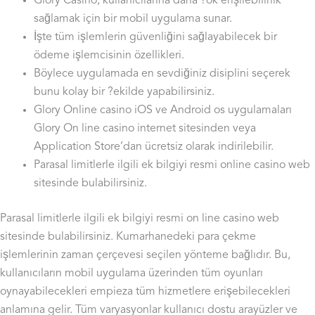
Glory Casino, kullanıcılarına daha ?ok erişilebilirlik
sağlamak için bir mobil uygulama sunar.
İşte tüm işlemlerin güvenliğini sağlayabilecek bir
ödeme işlemcisinin özellikleri.
Böylece uygulamada en sevdiğiniz disiplini seçerek
bunu kolay bir ?ekilde yapabilirsiniz.
Glory Online casino iOS ve Android os uygulamaları
Glory On line casino internet sitesinden veya
Application Store’dan ücretsiz olarak indirilebilir.
Parasal limitlerle ilgili ek bilgiyi resmi online casino web
sitesinde bulabilirsiniz.
Parasal limitlerle ilgili ek bilgiyi resmi on line casino web
sitesinde bulabilirsiniz. Kumarhanedeki para çekme
işlemlerinin zaman çerçevesi seçilen yönteme bağlıdır. Bu,
kullanıcıların mobil uygulama üzerinden tüm oyunları
oynayabilecekleri empieza tüm hizmetlere erişebilecekleri
anlamına gelir. Tüm varyasyonlar kullanıcı dostu arayüzler ve