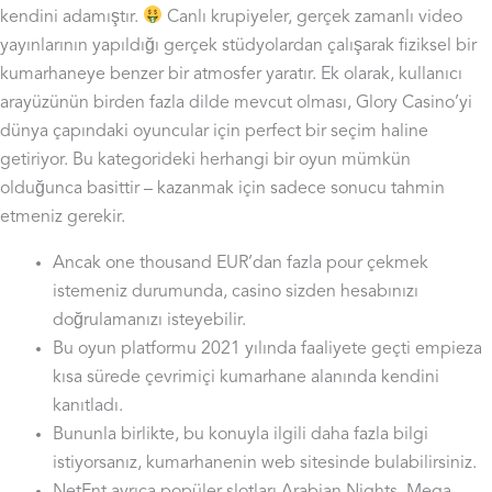
kendini adamıştır.
Canlı krupiyeler, gerçek zamanlı video
yayınlarının yapıldığı gerçek stüdyolardan çalışarak fiziksel bir
kumarhaneye benzer bir atmosfer yaratır. Ek olarak, kullanıcı
arayüzünün birden fazla dilde mevcut olması, Glory Casino’yi
dünya çapındaki oyuncular için perfect bir seçim haline
getiriyor. Bu kategorideki herhangi bir oyun mümkün
olduğunca basittir – kazanmak için sadece sonucu tahmin
etmeniz gerekir.
Ancak one thousand EUR’dan fazla pour çekmek
istemeniz durumunda, casino sizden hesabınızı
doğrulamanızı isteyebilir.
Bu oyun platformu 2021 yılında faaliyete geçti empieza
kısa sürede çevrimiçi kumarhane alanında kendini
kanıtladı.
Bununla birlikte, bu konuyla ilgili daha fazla bilgi
istiyorsanız, kumarhanenin web sitesinde bulabilirsiniz.
NetEnt ayrıca popüler slotları Arabian Nights, Mega