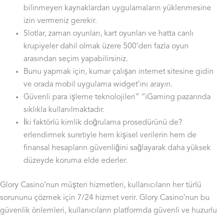
bilinmeyen kaynaklardan uygulamaların yüklenmesine
izin vermeniz gerekir.
Slotlar, zaman oyunları, kart oyunları ve hatta canlı
krupiyeler dahil olmak üzere 500’den fazla oyun
arasından seçim yapabilirsiniz.
Bunu yapmak için, kumar çalışan internet sitesine gidin
ve orada mobil uygulama widget’ını arayın.
Güvenli para işleme teknolojileri” “iGaming pazarında
sıklıkla kullanılmaktadır.
İki faktörlü kimlik doğrulama prosedürünü de?
erlendirmek suretiyle hem kişisel verilerin hem de
finansal hesapların güvenliğini sağlayarak daha yüksek
düzeyde koruma elde ederler.
Glory Casino’nun müşteri hizmetleri, kullanıcıların her türlü
sorununu çözmek için 7/24 hizmet verir. Glory Casino’nun bu
güvenlik önlemleri, kullanıcıların platformda güvenli ve huzurlu