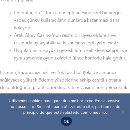
7/24 hizmet verir.
Operatör, bu” “tür kumar eğlencesine özel bir vurgu
yapar, çünkü kullanıcıların bunlarda kazanması daha
kolaydır.
Artık Glory Casino ‘nun resmi bir üyesi oldunuz ve
casinoda oynayabilir ve kazancınızı toplayabilirsiniz.
Uygulamanın arayüzü gerekli tüm özelliklere sahiptir ve
aynı zamanda oyunu olabildiğince konforlu hale getirir.
Listenin, kazancınızı hızlı ve ?ok basit bir şekilde almanızı
sağlayacak yüksek ödeme yüzdelerine sahip çeşitli slotlarla
dolu olduğunu garanti edebiliriz. Glory Casino’nun gelecekteki
planları arasında,” “platformun güvenlik önlemlerini
Utilizamos cookies para garantir a melhor experiência possível
güncellemek ve geliştirmek para bulunuyor. Bu, kullanıcıların
no nosso site. Se continuar a utilizar este site, partiremos do
kişisel ve finansal bilgilerinin her zaman güvende olmasını
princípio de que está satisfeito com o mesmo.
sağlar. Ayrıca, Glory Online casino, kullanıcılarına daha iyi bir
Ok
müşteri hizmeti deneyimi sunmayı hedefliyor. Bu, platformun