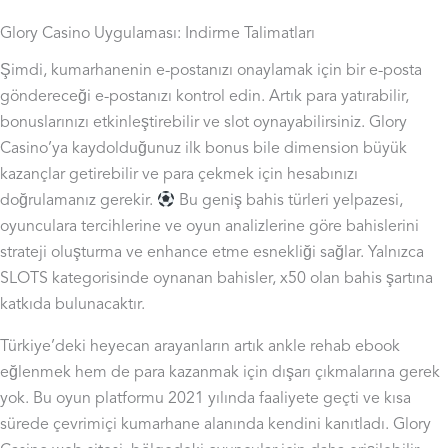
Glory Casino Uygulaması: Indirme Talimatları
Şimdi, kumarhanenin e-postanızı onaylamak için bir e-posta
göndereceği e-postanızı kontrol edin. Artık para yatırabilir,
bonuslarınızı etkinleştirebilir ve slot oynayabilirsiniz. Glory
Casino’ya kaydolduğunuz ilk bonus bile dimension büyük
kazançlar getirebilir ve para çekmek için hesabınızı
doğrulamanız gerekir.
Bu geniş bahis türleri yelpazesi,
oyunculara tercihlerine ve oyun analizlerine göre bahislerini
strateji oluşturma ve enhance etme esnekliği sağlar. Yalnızca
SLOTS kategorisinde oynanan bahisler, x50 olan bahis şartına
katkıda bulunacaktır.
Türkiye’deki heyecan arayanların artık ankle rehab ebook
eğlenmek hem de para kazanmak için dışarı çıkmalarına gerek
yok. Bu oyun platformu 2021 yılında faaliyete geçti ve kısa
sürede çevrimiçi kumarhane alanında kendini kanıtladı. Glory