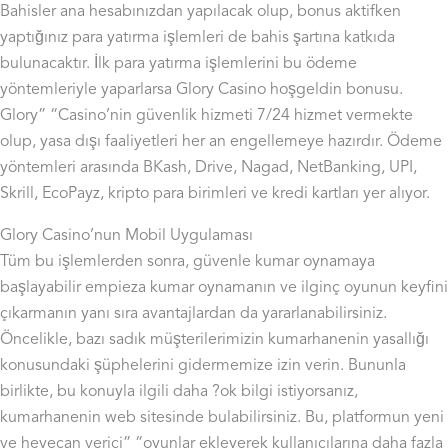
Bahisler ana hesabınızdan yapılacak olup, bonus aktifken
yaptığınız para yatırma işlemleri de bahis şartına katkıda
bulunacaktır. İlk para yatırma işlemlerini bu ödeme
yöntemleriyle yaparlarsa Glory Casino hoşgeldin bonusu.
Glory” “Casino’nin güvenlik hizmeti 7/24 hizmet vermekte
olup, yasa dışı faaliyetleri her an engellemeye hazırdır. Ödeme
yöntemleri arasında BKash, Drive, Nagad, NetBanking, UPI,
Skrill, EcoPayz, kripto para birimleri ve kredi kartları yer alıyor.
Glory Casino’nun Mobil Uygulaması
Tüm bu işlemlerden sonra, güvenle kumar oynamaya
başlayabilir empieza kumar oynamanın ve ilginç oyunun keyfini
çıkarmanın yanı sıra avantajlardan da yararlanabilirsiniz.
Öncelikle, bazı sadık müşterilerimizin kumarhanenin yasallığı
konusundaki şüphelerini gidermemize izin verin. Bununla
birlikte, bu konuyla ilgili daha ?ok bilgi istiyorsanız,
kumarhanenin web sitesinde bulabilirsiniz. Bu, platformun yeni
ve heyecan verici” “oyunlar ekleyerek kullanıcılarına daha fazla