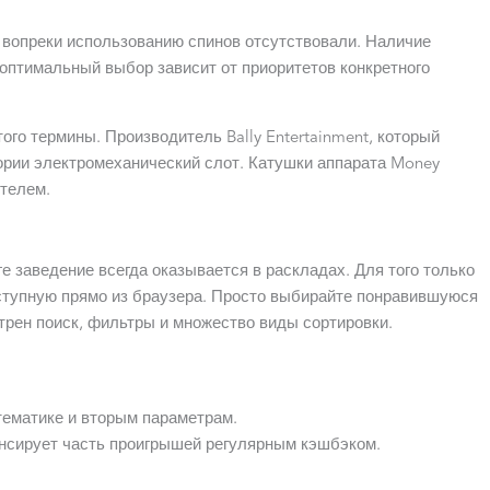
я вопреки использованию спинов отсутствовали. Наличие
оптимальный выбор зависит от приоритетов конкретного
ого термины. Производитель Bally Entertainment, который
тории электромеханический слот. Катушки аппарата Money
телем.
е заведение всегда оказывается в раскладах. Для того только
доступную прямо из браузера. Просто выбирайте понравившуюся
отрен поиск, фильтры и множество виды сортировки.
тематике и вторым параметрам.
енсирует часть проигрышей регулярным кэшбэком.