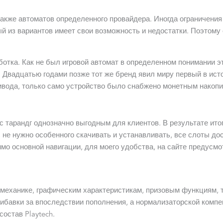
также автоматов определенного провайдера. Иногда ограничени
 из вариантов имеет свои возможность и недостатки. Поэтому 
отка. Как не был игровой автомат в определенном понимании эт
. Двадцатью годами позже тот же бренд явил миру первый в ис
вода, только само устройство было снабжено монетным накопи
с тарандг однозначно выгодным для клиентов. В результате итог
я, не нужно особенного скачивать и устанавливать, все слоты 
мимо основной навигации, для моего удобства, на сайте предусм
 механике, графическим характеристикам, призовым функциям, 
рибавки за впоследствии пополнения, а нормализаторской комп
состав Playtech.