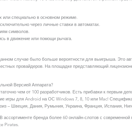
х или специально в основном режиме.
ключительно через личные ставки в автоматах.
иям символов.
ись в движение или помощи рычага.
.
И данном случае было больше вероятности для выигрыша. Это а
известных провайдеров. На площадке представляющий лицензион
льной Версией Аппарата?
аточно чем от 100 разработчиков. Есть прибавки к первым деп
шие игры для Android на ОС Windows 7, 8, 10 или Mac! Специфи
оиз – Швеция, Дания, Румыния, Украина, Франция, Испания, Ни
 В ассортименте бренда более 60 онлайн-слотов с современной
e Pirates.