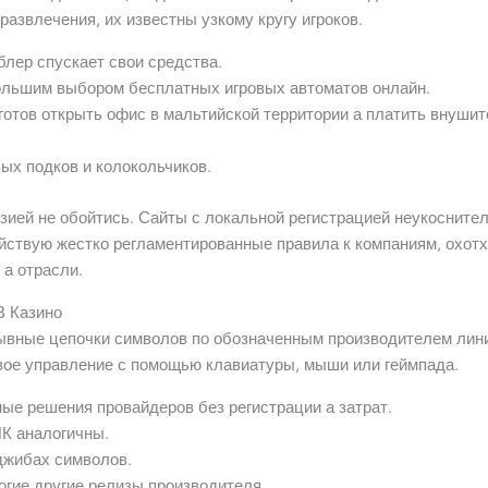
азвлечения, их известны узкому кругу игроков.
блер спускает свои средства.
ольшим выбором бесплатных игровых автоматов онлайн.
готов открыть офис в мальтийской территории а платить внуши
ых подков и колокольчиков.
ией не обойтись. Сайты с локальной регистрацией неукоснител
ействую жестко регламентированные правила к компаниям, охот
а отрасли.
В Казино
ывные цепочки символов по обозначенным производителем лини
овое управление с помощью клавиатуры, мыши или геймпада.
ые решения провайдеров без регистрации а затрат.
ПК аналогичны.
джибах символов.
огие другие релизы производителя.