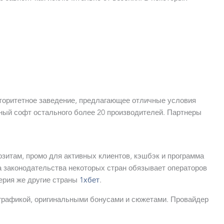
вторитетное заведение, предлагающее отличные условия
ный софт остального более 20 производителей. Партнеры
озитам, промо для активных клиентов, кэшбэк и программа
ка законодательства некоторых стран обязывает операторов
герия же другие страны
1хбет
.
 графикой, оригинальными бонусами и сюжетами. Провайдер