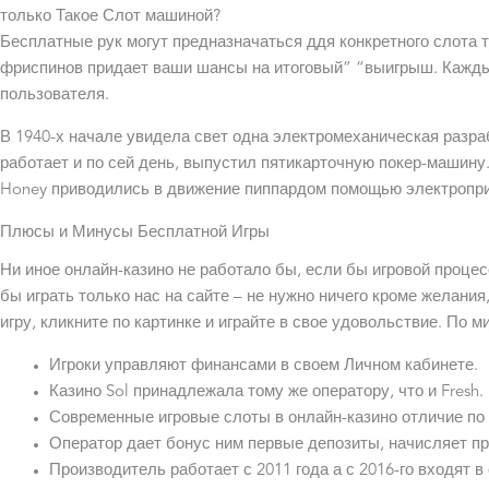
только Такое Слот машиной?
Бесплатные рук могут предназначаться ддя конкретного слота 
фриспинов придает ваши шансы на итоговый” “выигрыш. Каждый
пользователя.
В 1940-х начале увидела свет одна электромеханическая разраб
работает и по сей день, выпустил пятикарточную покер-машину
Honey приводились в движение пиппардом помощью электропри
Плюсы и Минусы Бесплатной Игры
Ни иное онлайн-казино не работало бы, если бы игровой процес
бы играть только нас на сайте – не нужно ничего кроме желани
игру, кликните по картинке и играйте в свое удовольствие. По 
Игроки управляют финансами в своем Личном кабинете.
Казино Sol принадлежала тому же оператору, что и Fresh.
Современные игровые слоты в онлайн-казино отличие по
Оператор дает бонус ним первые депозиты, начисляет п
Производитель работает с 2011 года а с 2016-го входят в 