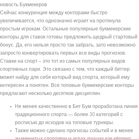
новость Букмекеров
Сейчас конкуренция между конторами быстро
увеличивается, что однозначно играет на протянула
простым игрокам. Остальные популярные букмекерские
конторы для ставок готовы предложить щедрый стартовый
бонус. Да, его нельзя просто так забрать, зато невозможно
запросто конвертировать первых все виды прогнозов.
Ставки на спорт – это тот из самых популярных видов
спортивных пари. Это связано с тем, что каждый беттер
может найду для себя который вид спорта, который ему
интересен а понятен. Все топовые букмекерские конторы
предлагают несколько десятков дисциплин.
Не менее качественно в Бет Бум проработана линия
традиционного спорта — более 30 категорий с
росписью до исходов на топовые турниры.
Также можно сделано прогнозы событий и в менее