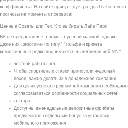
коэффициента. На сайте присутствует раздел Live и только
прогнозы на моменты от сервиса!
Ценные Советы дли Тех, Кто выбирать Лайв Пари
БК не предоставляет промо с нулевой маржой, однако
даже них «экзотики» по типу” “гольфа и крикета
комиссионные редко поднимаются выветривавшей 6%.”
честной работы нет.
Чтобы спортивные ставки приносили чудесный
доход, важно делать их в понадежнее компании.
Для целях успеха в рекламной кампании необходимо
согласовываться особенности социальных сетей.
сектора.
Доступны еженедельные депозитные фрибеты,
предусмотрен отдельный бонус за установку
мобильного приложения.