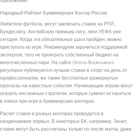
приложение.
Народный Рейтинг Букмекерских Контор России
Любители футбола, могут заключать ставки на РПЛ,
Бундеслигу, Английскую премьер-лигу, лиги УЕФА уже
сегодня. Когда эти обязательные шаги пройден, можно
приступать ко игре. Рекомендуем заручиться поддержкой
экспертов, того не проиграть собственный бюджет на
многочисленных пари. На сайте Online-Bookmakers
регулярно публикуются лучшие ставки в спорт на день от
профессионалов, же также бесплатные развернутые
прогнозы на известные события. Начинающие игроки могут
освоить несложные стратегии, которые сумеют оставаться
в плюсе при игре в букмекерских конторах.
Расчет ставок и разных конторах проводится в
неодинаковое первых. В некоторых БК, например, Зенит,
ставки могут быть рассчитаны только по после матча, даже