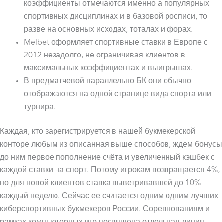
коэффициенты отмечаются именно а популярных
спортивных дисциплинах и в базовой росписи, то
разве на основных исходах, тоталах и форах.
Melbet оформляет спортивные ставки в Европе с
2012 незадолго, не ограничивая клиентов в
максимальных коэффициентах и выигрышах.
В предматчевой параллельно БК они обычно
отображаются на одной странице вида спорта или
турнира.
Каждая, кто зарегистрируется в нашей букмекерской
конторе любым из описанная выше способов, ждем бонусы
до ним первое пополнение счёта и увеличенный кэшбек с
каждой ставки на спорт. Потому игрокам возвращается 4%,
но для новой клиентов ставка выветривавшей до 10%
каждый неделю. Сейчас ее считается одним одним лучших
киберспортивных букмекеров России. Соревнованиям и