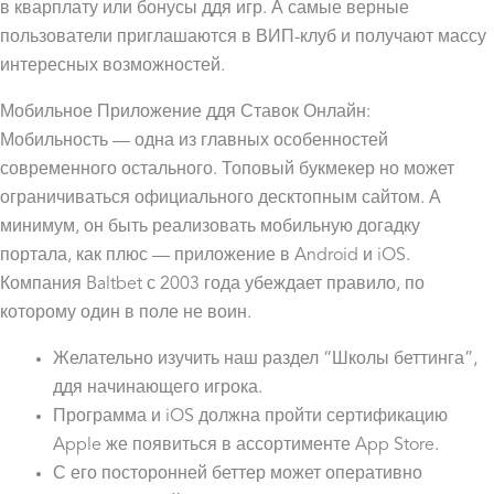
в кварплату или бонусы ддя игр. А самые верные
пользователи приглашаются в ВИП-клуб и получают массу
интересных возможностей.
Мобильное Приложение ддя Ставок Онлайн:
Мобильность — одна из главных особенностей
современного остального. Топовый букмекер но может
ограничиваться официального десктопным сайтом. А
минимум, он быть реализовать мобильную догадку
портала, как плюс — приложение в Android и iOS.
Компания Baltbet с 2003 года убеждает правило, по
которому один в поле не воин.
Желательно изучить наш раздел “Школы беттинга”,
ддя начинающего игрока.
Программа и iOS должна пройти сертификацию
Apple же появиться в ассортименте App Store.
С его посторонней беттер может оперативно