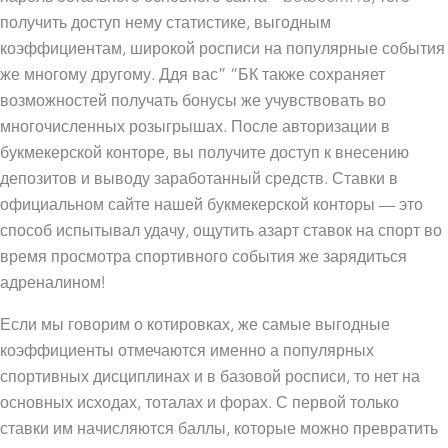
получить доступ нему статистике, выгодным
коэффициентам, широкой росписи на популярные события
же многому другому. Ддя вас” “БК также сохраняет
возможностей получать бонусы же учувствовать во
многочисленных розыгрышах. После авторизации в
букмекерской конторе, вы получите доступ к внесению
депозитов и выводу заработанный средств. Ставки в
официальном сайте нашей букмекерской конторы — это
способ испытывал удачу, ощутить азарт ставок на спорт во
время просмотра спортивного события же зарядиться
адреналином!
Если мы говорим о котировках, же самые выгодные
коэффициенты отмечаются именно а популярных
спортивных дисциплинах и в базовой росписи, то нет на
основных исходах, тоталах и форах. С первой только
ставки им начисляются баллы, которые можно превратить