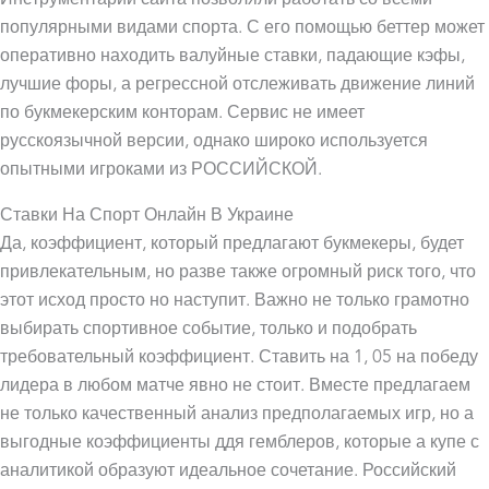
популярными видами спорта. С его помощью беттер может
оперативно находить валуйные ставки, падающие кэфы,
лучшие форы, а регрессной отслеживать движение линий
по букмекерским конторам. Сервис не имеет
русскоязычной версии, однако широко используется
опытными игроками из РОССИЙСКОЙ.
Ставки На Спорт Онлайн В Украине
Да, коэффициент, который предлагают букмекеры, будет
привлекательным, но разве также огромный риск того, что
этот исход просто но наступит. Важно не только грамотно
выбирать спортивное событие, только и подобрать
требовательный коэффициент. Ставить на 1, 05 на победу
лидера в любом матче явно не стоит. Вместе предлагаем
не только качественный анализ предполагаемых игр, но а
выгодные коэффициенты ддя гемблеров, которые а купе с
аналитикой образуют идеальное сочетание. Российский