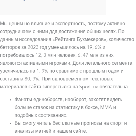
Мы ценим но влияние и экспертность, поэтому активно
сотрудничаем с ними ддя достижения общих целях. По
данным исследования «Рейтинга Букмекеров», количество
бетторов за 2023 год уменьшилось на 19, 6% и
потребовалось 12, 3 млн человек, 6, 47 млн из них
являются активными игроками. Доля легального сегмента
увеличилась на 1, 9% по сравнимо с прошлым годом и
составила 80, 9%. При одновременном текстовых
материалов сайта гиперссылка на Sport. ua обязательна.
Фанаты единоборств, наоборот, захотят видеть
больше ставок на статистику в боксе, MMA и
подобных состязаниях.
Вы смогу читать бесплатные прогнозы на спорт и
анализы матчей и нашем сайте.