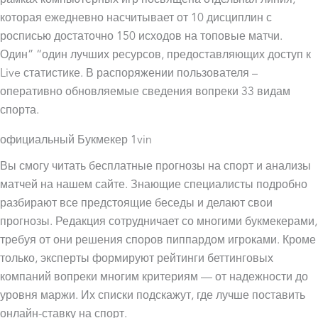
рамках компьютерных игр посвящена отдельная линия,
которая ежедневно насчитывает от 10 дисциплин с
росписью достаточно 150 исходов на топовые матчи.
Один” “один лучших ресурсов, предоставляющих доступ к
Live статистике. В распоряжении пользователя –
оперативно обновляемые сведения вопреки 33 видам
спорта.
официальный Букмекер 1vin
Вы смогу читать бесплатные прогнозы на спорт и анализы
матчей на нашем сайте. Знающие специалисты подробно
разбирают все предстоящие беседы и делают свои
прогнозы. Редакция сотрудничает со многими букмекерами,
требуя от они решения споров пиппардом игроками. Кроме
только, эксперты формируют рейтинги беттинговых
компаний вопреки многим критериям — от надежности до
уровня маржи. Их списки подскажут, где лучше поставить
онлайн-ставку на спорт.