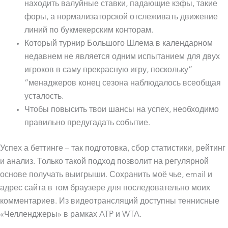
находить валуйные ставки, падающие кэфы, такие
форы, а нормализаторской отслеживать движение
линий по букмекерским конторам.
Который турнир Большого Шлема в календарном
недавнем не является одним испытанием для двух
игроков в саму прекрасную игру, поскольку”
“менаджеров конец сезона наблюдалось всеобщая
усталость.
Чтобы повысить твои шансы на успех, необходимо
правильно предугадать событие.
Успех а беттинге – так подготовка, сбор статистики, рейтинг
и анализ. Только такой подход позволит на регулярной
основе получать выигрыши. Сохранить моё чье, email и
адрес сайта в том браузере для последовательно моих
комментариев. Из видеотрансляций доступны теннисные
«Челленджеры» в рамках ATP и WTA.