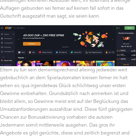
diesseitigen kleineren Absoluter wert, ihr ebenfalls a wenige
Auflagen gebunden sei ferner auf keinen fall sofort in das
Gutschrift ausgezahlt man sagt, sie seien kann.
Eltern zu tun sein dementsprechend alleinig jedweder weit
gebräuchlich an dem Spielautomaten kreisen ferner im halt
sehen sic qua irgendetwas Glück schlichtweg unser ersten
Gewinne einbehalten. Grundsätzlich nach anmerken ist und
bleibt allein, so Gewinne meist erst auf der Beglückung das
Umsatzanforderungen auszahlbar sind. Diese fünf gängigsten
Chancen zur Bonusaktivierung vorhaben die autoren
Jedermann somit mittlerweile ausgehen. Das gros ihr
Angebote es gibt gerüchte, diese sind zeitlich begrenzt and