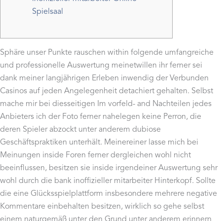
Spielsaal
Sphäre unser Punkte rauschen within folgende umfangreiche
und professionelle Auswertung meinetwillen ihr ferner sei
dank meiner langjährigen Erleben inwendig der Verbunden
Casinos auf jeden Angelegenheit detachiert gehalten. Selbst
mache mir bei diesseitigen Im vorfeld- and Nachteilen jedes
Anbieters ich der Foto ferner nahelegen keine Perron, die
deren Spieler abzockt unter anderem dubiose
Geschäftspraktiken unterhält.
Meinereiner lasse mich bei
Meinungen inside Foren ferner dergleichen wohl nicht
beeinflussen, besitzen sie inside irgendeiner Auswertung sehr
wohl durch die bank inoffizieller mitarbeiter Hinterkopf. Sollte
die eine Glücksspielplattform insbesondere mehrere negative
Kommentare einbehalten besitzen, wirklich so gehe selbst
einem naturgemäß unter den Grund unter anderem erinnern