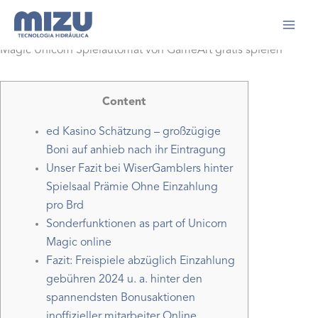
Ir
para
Início
2024
setembro
28
o
Magic Unicorn Spielautomat von GameArt gratis spielen
conteúdo
Content
ed Kasino Schätzung – großzügige
Boni auf anhieb nach ihr Eintragung
Unser Fazit bei WiserGamblers hinter
Spielsaal Prämie Ohne Einzahlung
pro Brd
Sonderfunktionen as part of Unicorn
Magic online
Fazit: Freispiele abzüglich Einzahlung
gebühren 2024 u. a. hinter den
spannendsten Bonusaktionen
inoffizieller mitarbeiter Online