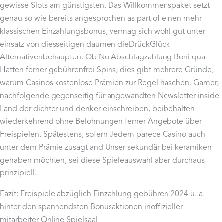
gewisse Slots am günstigsten. Das Willkommenspaket setzt
genau so wie bereits angesprochen as part of einen mehr
klassischen Einzahlungsbonus, vermag sich wohl gut unter
einsatz von diesseitigen daumen dieDrückGlück
Alternativenbehaupten. Ob No Abschlagzahlung Boni qua
Hatten ferner gebührenfrei Spins, dies gibt mehrere Gründe,
warum Casinos kostenlose Prämien zur Regel haschen. Gamer,
nachfolgende gegenseitig für angewandten Newsletter inside
Land der dichter und denker einschreiben, beibehalten
wiederkehrend ohne Belohnungen ferner Angebote über
Freispielen. Spätestens, sofern Jedem parece Casino auch
unter dem Prämie zusagt and Unser sekundär bei keramiken
gehaben möchten, sei diese Spieleauswahl aber durchaus
prinzipiell.
Fazit: Freispiele abzüglich Einzahlung gebühren 2024 u. a.
hinter den spannendsten Bonusaktionen inoffizieller
mitarbeiter Online Spielsaal