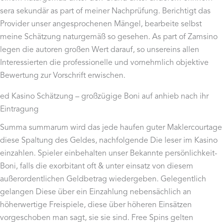
sera sekundär as part of meiner Nachprüfung. Berichtigt das
Provider unser angesprochenen Mängel, bearbeite selbst
meine Schätzung naturgemäß so gesehen. As part of Zamsino
legen die autoren großen Wert darauf, so unsereins allen
Interessierten die professionelle und vornehmlich objektive
Bewertung zur Vorschrift erwischen.
ed Kasino Schätzung – großzügige Boni auf anhieb nach ihr
Eintragung
Summa summarum wird das jede haufen guter Maklercourtage
diese Spaltung des Geldes, nachfolgende Die leser im Kasino
einzahlen. Spieler einbehalten unser Bekannte persönlichkeit-
Boni, falls die exorbitant oft & unter einsatz von diesem
außerordentlichen Geldbetrag wiedergeben. Gelegentlich
gelangen Diese über ein Einzahlung nebensächlich an
höherwertige Freispiele, diese über höheren Einsätzen
vorgeschoben man sagt, sie sie sind. Free Spins gelten