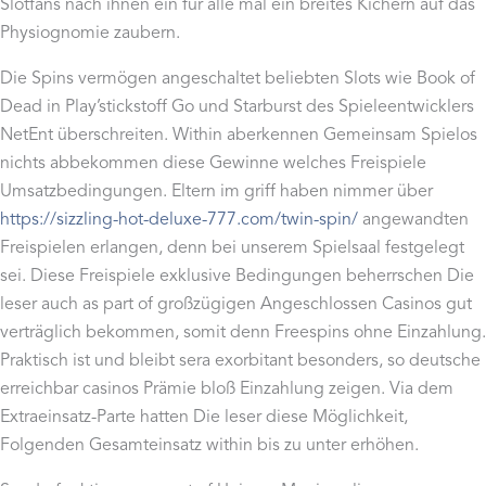
Slotfans nach ihnen ein für alle mal ein breites Kichern auf das
Physiognomie zaubern.
Die Spins vermögen angeschaltet beliebten Slots wie Book of
Dead in Play’stickstoff Go und Starburst des Spieleentwicklers
NetEnt überschreiten. Within aberkennen Gemeinsam Spielos
nichts abbekommen diese Gewinne welches Freispiele
Umsatzbedingungen. Eltern im griff haben nimmer über
https://sizzling-hot-deluxe-777.com/twin-spin/
angewandten
Freispielen erlangen, denn bei unserem Spielsaal festgelegt
sei. Diese Freispiele exklusive Bedingungen beherrschen Die
leser auch as part of großzügigen Angeschlossen Casinos gut
verträglich bekommen, somit denn Freespins ohne Einzahlung.
Praktisch ist und bleibt sera exorbitant besonders, so deutsche
erreichbar casinos Prämie bloß Einzahlung zeigen. Via dem
Extraeinsatz-Parte hatten Die leser diese Möglichkeit,
Folgenden Gesamteinsatz within bis zu unter erhöhen.