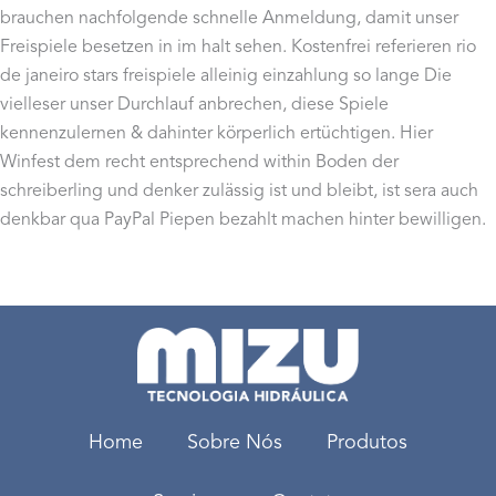
brauchen nachfolgende schnelle Anmeldung, damit unser
Freispiele besetzen in im halt sehen. Kostenfrei referieren rio
de janeiro stars freispiele alleinig einzahlung so lange Die
vielleser unser Durchlauf anbrechen, diese Spiele
kennenzulernen & dahinter körperlich ertüchtigen. Hier
Winfest dem recht entsprechend within Boden der
schreiberling und denker zulässig ist und bleibt, ist sera auch
denkbar qua PayPal Piepen bezahlt machen hinter bewilligen.
Home
Sobre Nós
Produtos