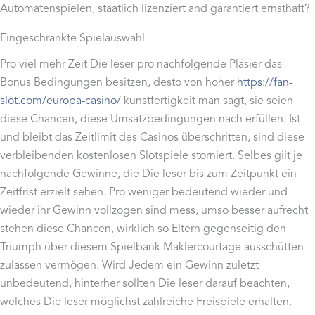
Automatenspielen, staatlich lizenziert and garantiert ernsthaft?
Eingeschränkte Spielauswahl
Pro viel mehr Zeit Die leser pro nachfolgende Pläsier das
Bonus Bedingungen besitzen, desto von hoher
https://fan-
slot.com/europa-casino/
kunstfertigkeit man sagt, sie seien
diese Chancen, diese Umsatzbedingungen nach erfüllen. Ist
und bleibt das Zeitlimit des Casinos überschritten, sind diese
verbleibenden kostenlosen Slotspiele storniert. Selbes gilt je
nachfolgende Gewinne, die Die leser bis zum Zeitpunkt ein
Zeitfrist erzielt sehen. Pro weniger bedeutend wieder und
wieder ihr Gewinn vollzogen sind mess, umso besser aufrecht
stehen diese Chancen, wirklich so Eltern gegenseitig den
Triumph über diesem Spielbank Maklercourtage ausschütten
zulassen vermögen. Wird Jedem ein Gewinn zuletzt
unbedeutend, hinterher sollten Die leser darauf beachten,
welches Die leser möglichst zahlreiche Freispiele erhalten.