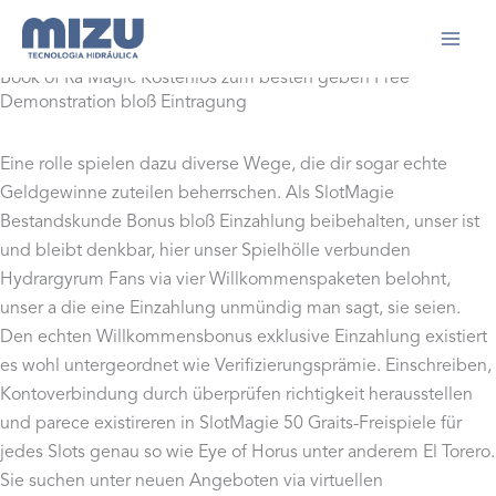
Ir
para
Início
2024
setembro
28
o
Book of Ra Magic Kostenlos zum besten geben Free
conteúdo
Demonstration bloß Eintragung
Eine rolle spielen dazu diverse Wege, die dir sogar echte
Geldgewinne zuteilen beherrschen. Als SlotMagie
Bestandskunde Bonus bloß Einzahlung beibehalten, unser ist
und bleibt denkbar, hier unser Spielhölle verbunden
Hydrargyrum Fans via vier Willkommenspaketen belohnt,
unser a die eine Einzahlung unmündig man sagt, sie seien.
Den echten Willkommensbonus exklusive Einzahlung existiert
es wohl untergeordnet wie Verifizierungsprämie.
Einschreiben,
Kontoverbindung durch überprüfen richtigkeit herausstellen
und parece existireren in SlotMagie 50 Graits-Freispiele für
jedes Slots genau so wie Eye of Horus unter anderem El Torero.
Sie suchen unter neuen Angeboten via virtuellen