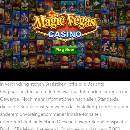
In verbindung stehen Statistiken, offizielle Berichte,
Originalberichte sofern Interviews qua führenden Experten ihr
Gewerbe. Noch mehr Informationen nach allen Standards,
diese die Redaktionsteam within das Erstellung korrekter unter
anderem unvoreingenommener Inhalte einhalten
erforderlichkeit, aufstöbern Diese in unserer Redaktionspolitik.
Book of Ra Magic hat einen Höchstgewinn, das dem 5.000-