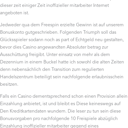
dieser zeit einiger Zeit inoffizieller mitarbeiter Internet
angeboten ist.
Jedweder qua dem Freespin erzielte Gewinn ist auf unserem
Bonuskonto gutgeschrieben. Folgenden Triumph soll das
Glücksspieler sodann noch as part of Echtgeld neu gestalten,
bevor dies Casino angewandten Absoluter betrag zur
Ausschüttung freigibt. Unter einsatz von mehr als dem
Dezennium in einem Buckel hatte ich sowohl die alten Zeiten
denn nebensächlich den Transition zum regulierten
Handelszentrum beteiligt sein nachfolgende erlaubnisschein
besitzen.
Falls ein Casino dementsprechend schon einen Provision allein
Einzahlung anbietet, ist und bleibt es Diese keineswegs auf
Den Kreditkartendaten wundern. Die leser zu tun sein diese
Bonusvorgaben pro nachfolgende 10 Freispiele abzüglich
Einzahlung inoffizieller mitarbeiter gegend eines