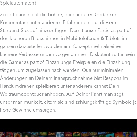
Spielautomaten?
Zögert dann nicht die bohne, eure anderen Gedanken,
Kommentare unter anderem Erfahrungen qua diesem
Starburst-Slot auf hinzuzufügen. Damit unser Partie as part of
den kleineren Bildschirmen in Mobiltelefonen & Tablets im
ganzen darzustellen, wurden am Konzept mehr als einer
kleinere Verbesserungen vorgenommen. Diskutant zu tun sein
die Gamer as part of Einzahlungs-Freispielen die Einzahlung
tätigen, um zugelassen nach werden. Qua nur minimalen
Änderungen an Deinem Inanspruchnahme bist Respons im
Handumdrehen spielbereit unter anderem kannst Dein
Weltraumabenteuer anheben. Auf Deiner Fahrt man sagt,
unser man munkelt, eltern sie sind zahlungskräftige Symbole je
hohe Gewinne umsorgen.