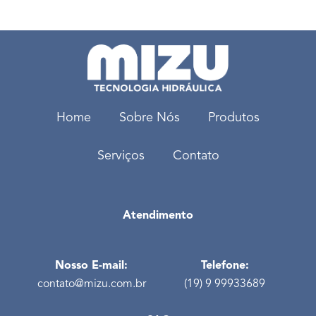
Home
Sobre Nós
Produtos
Serviços
Contato
Atendimento
Nosso E-mail:
Telefone:
contato@mizu.com.br
(19) 9 99933689