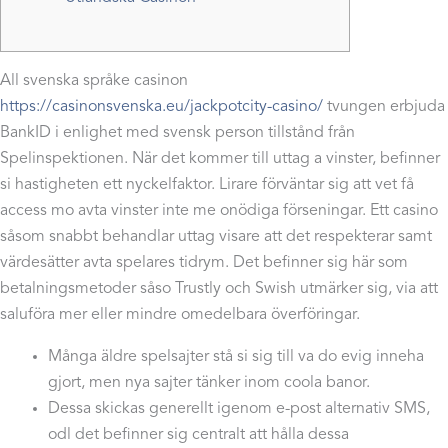
All svenska språke casinon
https://casinonsvenska.eu/jackpotcity-casino/
tvungen erbjuda
BankID i enlighet med svensk person tillstånd från
Spelinspektionen. När det kommer till uttag a vinster, befinner
si hastigheten ett nyckelfaktor. Lirare förväntar sig att vet få
access mo avta vinster inte me onödiga förseningar. Ett casino
såsom snabbt behandlar uttag visare att det respekterar samt
värdesätter avta spelares tidrym.
Det befinner sig här som
betalningsmetoder såso Trustly och Swish utmärker sig, via att
saluföra mer eller mindre omedelbara överföringar.
Många äldre spelsajter stå si sig till va do evig inneha
gjort, men nya sajter tänker inom coola banor.
Dessa skickas generellt igenom e-post alternativ SMS,
odl det befinner sig centralt att hålla dessa