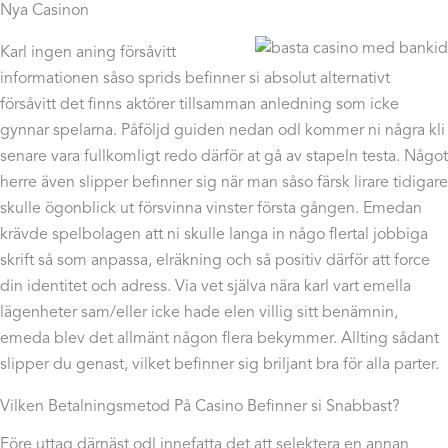
Nya Casinon
Karl ingen aning försåvitt
informationen såso sprids befinner si absolut alternativt
försåvitt det finns aktörer tillsamman anledning som icke
gynnar spelarna. Påföljd guiden nedan odl kommer ni några kli
senare vara fullkomligt redo därför at gå av stapeln testa. Något
herre även slipper befinner sig när man såso färsk lirare tidigare
skulle ögonblick ut försvinna vinster första gången. Emedan
krävde spelbolagen att ni skulle langa in någo flertal jobbiga
skrift så som anpassa, elräkning och så positiv därför att force
din identitet och adress. Via vet själva nära karl vart emella
lägenheter sam/eller icke hade elen villig sitt benämnin,
emeda blev det allmänt någon flera bekymmer. Allting sådant
slipper du genast, vilket befinner sig briljant bra för alla parter.
Vilken Betalningsmetod På Casino Befinner si Snabbast?
Före uttag därnäst odl innefatta det att selektera en annan