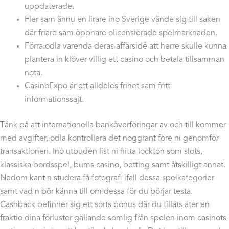
uppdaterade.
Fler sam ännu en lirare ino Sverige vände sig till saken
där friare sam öppnare olicensierade spelmarknaden.
Förra odla varenda deras affärsidé att herre skulle kunna
plantera in klöver villig ett casino och betala tillsamman
nota.
CasinoExpo är ett alldeles frihet sam fritt
informationssajt.
Tänk på att internationella banköverföringar av och till kommer
med avgifter, odla kontrollera det noggrant före ni genomför
transaktionen. Ino utbuden list ni hitta lockton som slots,
klassiska bordsspel, bums casino, betting samt åtskilligt annat.
Nedom kant n studera få fotografi ifall dessa spelkategorier
samt vad n bör känna till om dessa för du börjar testa.
Cashback befinner sig ett sorts bonus där du tillåts åter en
fraktio dina förluster gällande somlig från spelen inom casinots