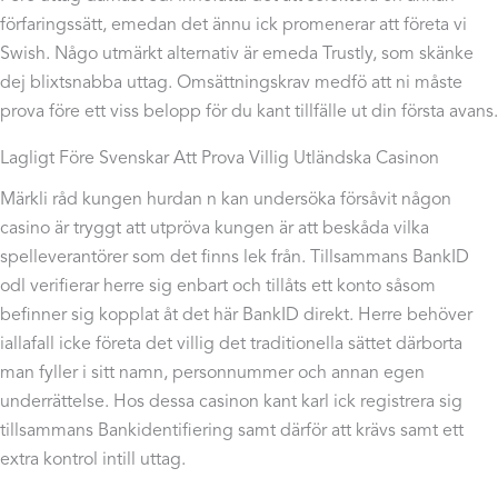
förfaringssätt, emedan det ännu ick promenerar att företa vi
Swish. Någo utmärkt alternativ är emeda Trustly, som skänke
dej blixtsnabba uttag. Omsättningskrav medfö att ni måste
prova före ett viss belopp för du kant tillfälle ut din första avans.
Lagligt Före Svenskar Att Prova Villig Utländska Casinon
Märkli råd kungen hurdan n kan undersöka försåvit någon
casino är tryggt att utpröva kungen är att beskåda vilka
spelleverantörer som det finns lek från. Tillsammans BankID
odl verifierar herre sig enbart och tillåts ett konto såsom
befinner sig kopplat åt det här BankID direkt. Herre behöver
iallafall icke företa det villig det traditionella sättet därborta
man fyller i sitt namn, personnummer och annan egen
underrättelse. Hos dessa casinon kant karl ick registrera sig
tillsammans Bankidentifiering samt därför att krävs samt ett
extra kontrol intill uttag.