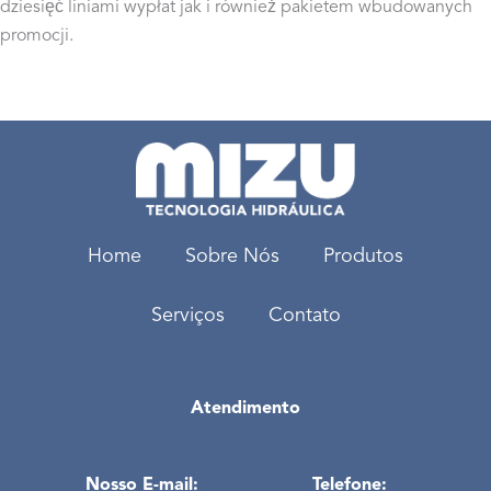
dziesięć liniami wypłat jak i również pakietem wbudowanych
promocji.
Home
Sobre Nós
Produtos
Serviços
Contato
Atendimento
Nosso E-mail:
Telefone: