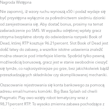
Nagroda Wstępna
Nie zapomnij, iż wzory ruchu wynoszą x50 i podaż wydaje się
być przystępna wyłącznie za pośrednictwem siedmiu dzionki
od zarejestrowania się. Aby dostać bonus, prosimy na temat
zaświadczenie po SMS. W wypadku odrębnej wpłaty gracz
otrzyma bezpłatne obroty do odwiedzenia rozrywki Book of
Dead, której RTP kosztuje 96.21percent. Slot Book of Dead jest
dość łatwy do zabawy, a wszelkie istotne ustawienia znaleźć
można otwarcie pod interfejsie klienta. Spośród tylko pewną
możliwością bonusową, gracz jest w stanie swobodnie cieszyć
się tymże, co najkorzystniejsze po grze, bez jakichkolwiek bądź
przeszkadzających składników czy skomplikowanej mechaniki.
Oszacowanie rejestrowania się konta bankowego za pomocą
adresu email/numeru komórki. Big Bass Splash od chwili
Pragmatic Play owo wzięty robot tematyczny wraz z
98,71percent RTP. To wysoko zmienna zabawa pochodzące z