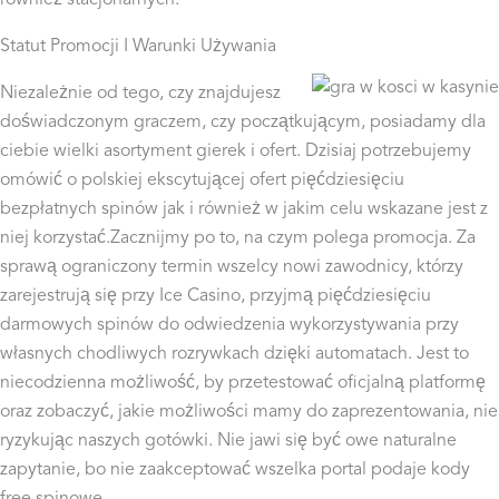
również stacjonarnych.
Statut Promocji I Warunki Używania
Niezależnie od tego, czy znajdujesz
doświadczonym graczem, czy początkującym, posiadamy dla
ciebie wielki asortyment gierek i ofert. Dzisiaj potrzebujemy
omówić o polskiej ekscytującej ofert pięćdziesięciu
bezpłatnych spinów jak i również w jakim celu wskazane jest z
niej korzystać.Zacznijmy po to, na czym polega promocja. Za
sprawą ograniczony termin wszelcy nowi zawodnicy, którzy
zarejestrują się przy Ice Casino, przyjmą pięćdziesięciu
darmowych spinów do odwiedzenia wykorzystywania przy
własnych chodliwych rozrywkach dzięki automatach. Jest to
niecodzienna możliwość, by przetestować oficjalną platformę
oraz zobaczyć, jakie możliwości mamy do zaprezentowania, nie
ryzykując naszych gotówki. Nie jawi się być owe naturalne
zapytanie, bo nie zaakceptować wszelka portal podaje kody