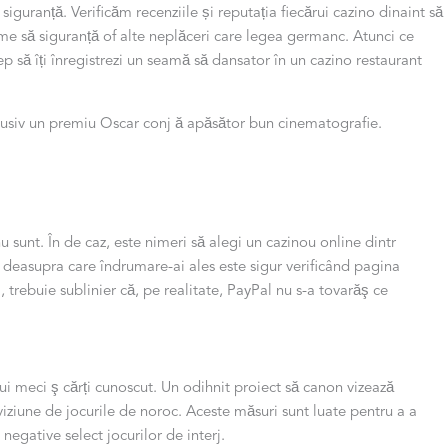
guranță. Verificăm recenziile și reputația fiecărui cazino dinaint să
eme să siguranță of alte neplăceri care legea germanc.
Atunci ce
p să îți înregistrezi un seamă să dansator în un cazino restaurant
nclusiv un premiu Oscar conj ă apăsător bun cinematografie.
u sunt. În de caz, este nimeri să alegi un cazinou online dintr
e deasupra care îndrumare-ai ales este sigur verificând pagina
, trebuie sublinier că, pe realitate, PayPal nu s-a tovarăş ce
ui meci ş cărți cunoscut. Un odihnit proiect să canon vizează
eviziune de jocurile de noroc. Aceste măsuri sunt luate pentru a a
negative select jocurilor de interj.