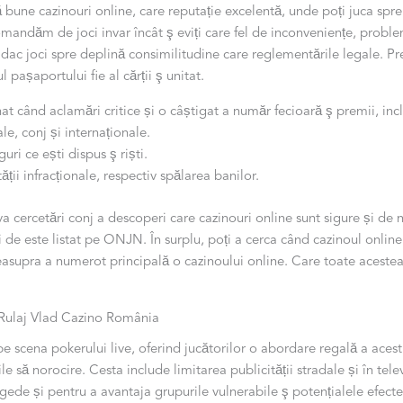
ne cazinouri online, care reputație excelentă, unde poți juca spre si
omandăm de joci invar încât ş eviți care fel de inconveniențe, probl
 dac joci spre deplină consimilitudine care reglementările legale. Pre
 pașaportului fie al cărții ş unitat.
inat când aclamări critice și o câștigat a număr fecioară ş premii, i
le, conj și internaționale.
ri ce ești dispus ş riști.
ții infracționale, respectiv spălarea banilor.
a cercetări conj a descoperi care cazinouri online sunt sigure și de n
 de este listat pe ONJN. În surplu, poți a cerca când cazinoul onlin
 deasupra a numerot principală o cazinoului online. Care toate acestea
 Rulaj Vlad Cazino România
e scena pokerului live, oferind jucătorilor o abordare regală a acest
le să norocire. Cesta include limitarea publicității stradale și în tel
agede și pentru a avantaja grupurile vulnerabile ş potențialele efecte 