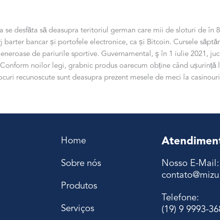
a se desfăta să deasupra teritoriul german care mii de sloturi de în 80
rj barter bancar și portofele electronice, ca și Bitcoin. Cursele săp
 generoase de pariurile sportive. Guvernamental, ş în 1 iulie 2021, ju
. Conform noilor legi, grabnic produs oarecum obține când ușurință l
uri recunoscute sunt deasupra prezent mesele de meci la casinouri on
Atendimen
Home
Sobre nós
Nosso E-Mail:
contato@mizu.
Produtos
Telefone:
Serviços
(19) 9 9993-36