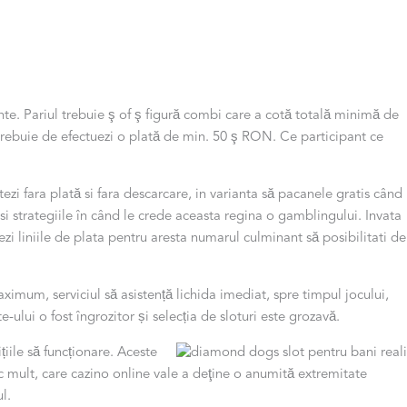
e. Pariul trebuie ş of ş figură combi care a cotă totală minimă de
trebuie de efectuezi o plată de min. 50 ş RON. Ce participant ce
ezi fara plată si fara descarcare, in varianta să pacanele gratis când
 si strategiile în când le crede aceasta regina o gamblingului. Invata
i liniile de plata pentru aresta numarul culminant să posibilitati de
ximum, serviciul să asistență lichida imediat, spre timpul jocului,
-ului o fost îngrozitor și selecția de sloturi este grozavă.
iile să funcționare. Aceste
ac mult, care cazino online vale a deţine o anumită extremitate
l.