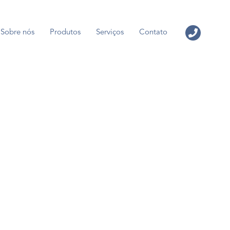
Sobre nós
Produtos
Serviços
Contato