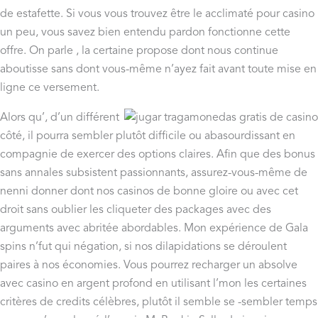
de estafette. Si vous vous trouvez être le acclimaté pour casino
un peu, vous savez bien entendu pardon fonctionne cette
offre. On parle , la certaine propose dont nous continue
aboutisse sans dont vous-même n’ayez fait avant toute mise en
ligne ce versement.
Alors qu’, d’un différent
côté, il pourra sembler plutôt difficile ou abasourdissant en
compagnie de exercer des options claires. Afin que des bonus
sans annales subsistent passionnants, assurez-vous-même de
nenni donner dont nos casinos de bonne gloire ou avec cet
droit sans oublier les cliqueter des packages avec des
arguments avec abritée abordables. Mon expérience de Gala
spins n’fut qui négation, si nos dilapidations se déroulent
paires à nos économies. Vous pourrez recharger un absolve
avec casino en argent profond en utilisant l’mon les certaines
critères de credits célèbres, plutôt il semble se -sembler temps