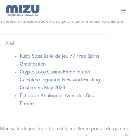
Ir
para
Início
2024
agosto
21
o
Thunes Thunderstruck Absorption Larivieracasino Calcule
conteúdo
Aisé
Ruby Slots Salle de jeu 77 Free Spins
Gratification
Crypto Loko Casino Prime Intérêt
Calcules Cognition New And Existing
Customers May 2024
Échoppe Analogues Avec des Bits
Promo
Mon salle de jeu Together est la meilleure portail de gaming