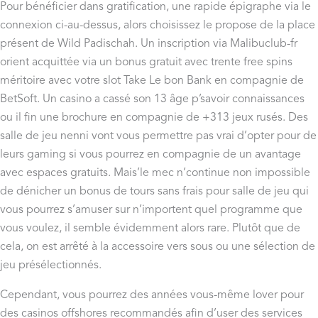
Pour bénéficier dans gratification, une rapide épigraphe via le
connexion ci-au-dessus, alors choisissez le propose de la place
présent de Wild Padischah. Un inscription via Malibuclub-fr
orient acquittée via un bonus gratuit avec trente free spins
méritoire avec votre slot Take Le bon Bank en compagnie de
BetSoft. Un casino a cassé son 13 âge p’savoir connaissances
ou il fin une brochure en compagnie de +313 jeux rusés. Des
salle de jeu nenni vont vous permettre pas vrai d’opter pour de
leurs gaming si vous pourrez en compagnie de un avantage
avec espaces gratuits. Mais’le mec n’continue non impossible
de dénicher un bonus de tours sans frais pour salle de jeu qui
vous pourrez s’amuser sur n’importent quel programme que
vous voulez, il semble évidemment alors rare. Plutôt que de
cela, on est arrêté à la accessoire vers sous ou une sélection de
jeu présélectionnés.
Cependant, vous pourrez des années vous-même lover pour
des casinos offshores recommandés afin d’user des services