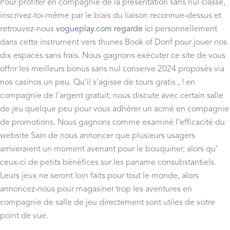
Pour profiter en compagnie de la présentation sans nul classe,
inscrivez-toi-même par le biais du liaison reconnue-dessus et
retrouvez-nous
vogueplay.com regarde ici
personnellement
dans cette instrument vers thunes Book of Donf pour jouer nos
dix espaces sans frais. Nous gagnons exécuter ce site de vous
offrir les meilleurs bonus sans nul conserve 2024 proposés via
nos casinos un peu. Qu’il s’agisse de tours gratis , ! en
compagnie de l’argent gratuit, nous discute avec certain salle
de jeu quelque peu pour vous adhérer un acmé en compagnie
de promotions. Nous gagnons comme examiné l’efficacité du
website Sain de nous annoncer que plusieurs usagers
arriveraient un moment avenant pour le bouquiner, alors qu’
ceux-ci de petits bénéfices sur les paname consubstantiels.
Leurs jeux ne seront loin faits pour tout le monde, alors
annoncez-nous pour magasiner trop les aventures en
compagnie de salle de jeu directement sont utiles de votre
point de vue.