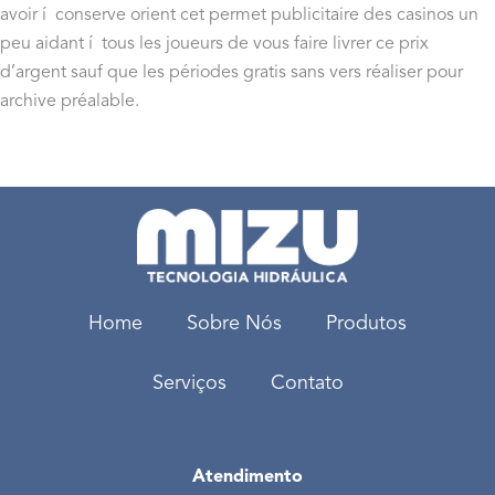
avoir í conserve orient cet permet publicitaire des casinos un
peu aidant í tous les joueurs de vous faire livrer ce prix
d’argent sauf que les périodes gratis sans vers réaliser pour
archive préalable.
Home
Sobre Nós
Produtos
Serviços
Contato
Atendimento