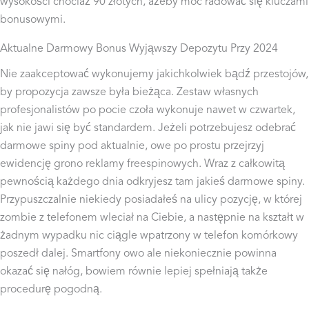
wysokości chociaż 90 złotych, ażeby móc radować się kluczami
bonusowymi.
Aktualne Darmowy Bonus Wyjąwszy Depozytu Przy 2024
Nie zaakceptować wykonujemy jakichkolwiek bądź przestojów,
by propozycja zawsze była bieżąca. Zestaw własnych
profesjonalistów po pocie czoła wykonuje nawet w czwartek,
jak nie jawi się być standardem. Jeżeli potrzebujesz odebrać
darmowe spiny pod aktualnie, owe po prostu przejrzyj
ewidencję grono reklamy freespinowych. Wraz z całkowitą
pewnością każdego dnia odkryjesz tam jakieś darmowe spiny.
Przypuszczalnie niekiedy posiadałeś na ulicy pozycję, w której
zombie z telefonem wleciał na Ciebie, a następnie na kształt w
żadnym wypadku nic ciągle wpatrzony w telefon komórkowy
poszedł dalej. Smartfony owo ale niekoniecznie powinna
okazać się nałóg, bowiem równie lepiej spełniają także
procedurę pogodną.