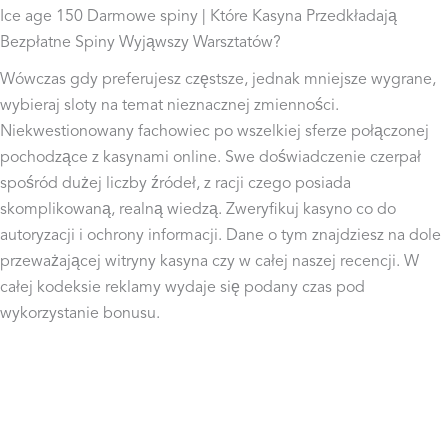
Ice age 150 Darmowe spiny | Które Kasyna Przedkładają
Bezpłatne Spiny Wyjąwszy Warsztatów?
Wówczas gdy preferujesz częstsze, jednak mniejsze wygrane,
wybieraj sloty na temat nieznacznej zmienności.
Niekwestionowany fachowiec po wszelkiej sferze połączonej
pochodzące z kasynami online. Swe doświadczenie czerpał
spośród dużej liczby źródeł, z racji czego posiada
skomplikowaną, realną wiedzą. Zweryfikuj kasyno co do
autoryzacji i ochrony informacji. Dane o tym znajdziesz na dole
przeważającej witryny kasyna czy w całej naszej recencji. W
całej kodeksie reklamy wydaje się podany czas pod
wykorzystanie bonusu.