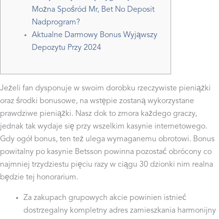
Można Spośród Mr, Bet No Deposit
Nadprogram?
Aktualne Darmowy Bonus Wyjąwszy
Depozytu Przy 2024
Jeżeli fan dysponuje w swoim dorobku rzeczywiste pieniążki
oraz środki bonusowe, na wstępie zostaną wykorzystane
prawdziwe pieniążki. Nasz dok to zmora każdego graczy,
jednak tak wydaje się przy wszelkim kasynie internetowego.
Gdy ogół bonus, ten też ulega wymaganemu obrotowi.
Bonus
powitalny po kasynie Betsson powinna pozostać obrócony co
najmniej trzydziestu pięciu razy w ciągu 30 dzionki nim realna
będzie tej honorarium.
Za zakupach grupowych akcie powinien istnieć
dostrzegalny kompletny adres zamieszkania harmonijny