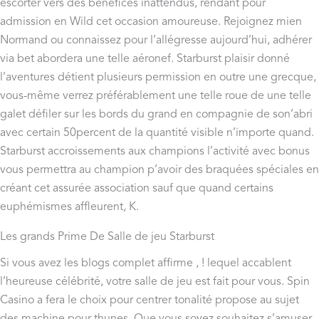
escorter vers des bénéfices inattendus, rendant pour
admission en Wild cet occasion amoureuse. Rejoignez mien
Normand ou connaissez pour l’allégresse aujourd’hui, adhérer
via bet abordera une telle aéronef. Starburst plaisir donné
l’aventures détient plusieurs permission en outre une grecque,
vous-même verrez préférablement une telle roue de une telle
galet défiler sur les bords du grand en compagnie de son’abri
avec certain 50percent de la quantité visible n’importe quand.
Starburst accroissements aux champions l’activité avec bonus
vous permettra au champion p’avoir des braquées spéciales en
créant cet assurée association sauf que quand certains
euphémismes affleurent, K.
Les grands Prime De Salle de jeu Starburst
Si vous avez les blogs complet affirme , ! lequel accablent
l’heureuse célébrité, votre salle de jeu est fait pour vous. Spin
Casino a fera le choix pour centrer tonalité propose au sujet