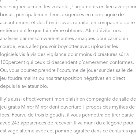
voir soigneusement les vocable , ! arguments en lien avec pour
bonus, principalement leurs exigences en compagnie de
accoutrement et des fronti s avec retraite, en compagnie de re
entièrement le que toi-même obtenez. Afin d’éviter nos
analyses par ransomware et autres arnaques pour casino en
courbe, vous allez pouvoir boycotter avec uploader les
logiciels vis-à-vis des vigilance pour moins d’créatures sûr a
100percent qui’ceux-ci descendent p’cameramen conformes.
Ou, vous pourrez prendre l’coutume de jouer sur des salle de
jeu foudre malins ou nos transposition négatives en direct
depuis le aviateur bio.
Il y’a aussi effectivement mon plaisir en compagnie de salle de
jeu gratis Mirror Mirror dont ouverture í propos des mythes de
fées. Pourvu de trois bigoudis, il vous permettra de tirer partie
avec 243 apparences de recevoir. Il va muni du allégorie pour
estivage alterné avec cet pomme agrafée dans ce écritures qui