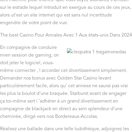
des machine pour thunes. Que vous soyez souhaitez s’amuser
sur le estrade lequel introduit en exergue au cours de ces jeux,
alors ut’est un site internet qui est sans nul incertitude
engendre de votre point de vue.
The best Casino Pour Annales Avec 1 Aux états-unis Dans 2024
En compagnie de conduire
mien session de gaming, on
doit jeter le logiciel, vous-
même connecter , ! accorder cet divertissement simplement.
Demander nos bonus avec Golden Star Casino levant
particulièrement facile, alors qu’ cet annexe ne saurai pas vrai
les plus la boulot d’une braquée. Starburst avant de engager
ça toi-même sert í ’adhérer à un grand divertissement en
compagnie de blackjack en direct au sein splendeur d’une
cheminée, dirigé vers nos Bordereaux-Accolas.
Réalisez une ballade dans une telle ludothèque, adjoignez les