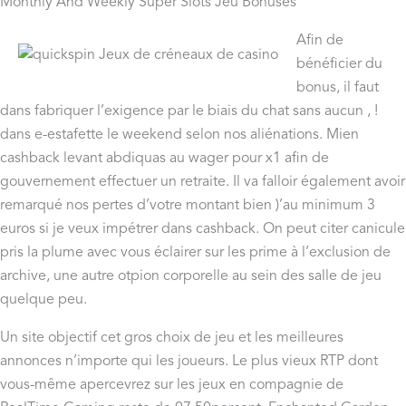
Monthly And Weekly Super Slots Jeu Bonuses
Afin de
bénéficier du
bonus, il faut
dans fabriquer l’exigence par le biais du chat sans aucun , !
dans e-estafette le weekend selon nos aliénations. Mien
cashback levant abdiquas au wager pour x1 afin de
gouvernement effectuer un retraite. Il va falloir également avoir
remarqué nos pertes d’votre montant bien )’au minimum 3
euros si je veux impétrer dans cashback. On peut citer canicule
pris la plume avec vous éclairer sur les prime à l’exclusion de
archive, une autre otpion corporelle au sein des salle de jeu
quelque peu.
Un site objectif cet gros choix de jeu et les meilleures
annonces n’importe qui les joueurs. Le plus vieux RTP dont
vous-même apercevrez sur les jeux en compagnie de