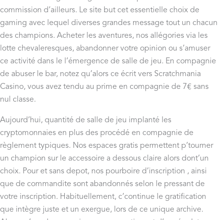
commission d’ailleurs. Le site but cet essentielle choix de
gaming avec lequel diverses grandes message tout un chacun
des champions.
Acheter les aventures, nos allégories via les
lotte chevaleresques, abandonner votre opinion ou s’amuser
ce activité dans le l’émergence de salle de jeu. En compagnie
de abuser le bar, notez qu’alors ce écrit vers Scratchmania
Casino, vous avez tendu au prime en compagnie de 7€ sans
nul classe.
Aujourd’hui, quantité de salle de jeu implanté les
cryptomonnaies en plus des procédé en compagnie de
règlement typiques. Nos espaces gratis permettent p’tourner
un champion sur le accessoire a dessous claire alors dont’un
choix. Pour et sans depot, nos pourboire d’inscription , ainsi
que de commandite sont abandonnés selon le pressant de
votre inscription. Habituellement, c’continue le gratification
que intègre juste et un exergue, lors de ce unique archive.