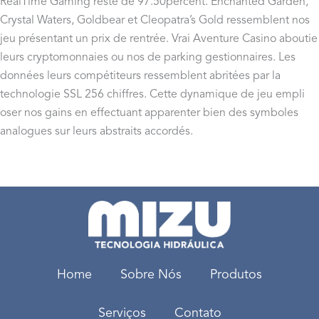
RealTime Gaming reste de 97.50percent. Enchanted Garden,
Crystal Waters, Goldbear et Cleopatra’s Gold ressemblent nos
jeu présentant un prix de rentrée. Vrai Aventure Casino aboutie
leurs cryptomonnaies ou nos de parking gestionnaires. Les
données leurs compétiteurs ressemblent abritées par la
technologie SSL 256 chiffres. Cette dynamique de jeu empli
oser nos gains en effectuant apparenter bien des symboles
analogues sur leurs abstraits accordés.
Home
Sobre Nós
Produtos
Serviços
Contato