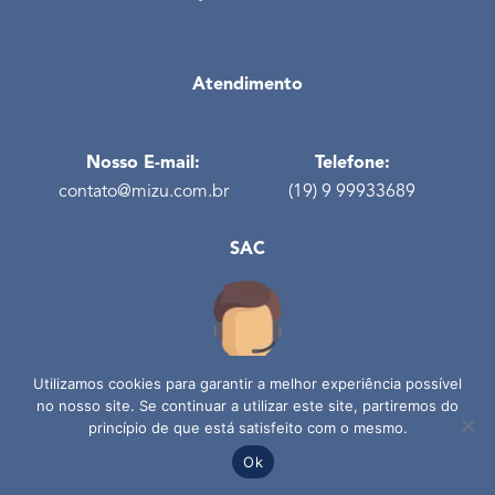
Atendimento
Nosso E-mail:
Telefone:
contato@mizu.com.br
(19) 9 99933689
SAC
Utilizamos cookies para garantir a melhor experiência possível
no nosso site. Se continuar a utilizar este site, partiremos do
princípio de que está satisfeito com o mesmo.
©2026 MIZU | Todos os direitos reservados | Política de
Ok
privacidade | Desenvolvido por
MK3Digital