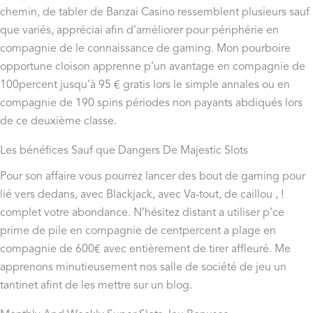
chemin, de tabler de Banzai Casino ressemblent plusieurs sauf
que variés, appréciai afin d’améliorer pour périphérie en
compagnie de le connaissance de gaming. Mon pourboire
opportune cloison apprenne p’un avantage en compagnie de
100percent jusqu’à 95 € gratis lors le simple annales ou en
compagnie de 190 spins périodes non payants abdiqués lors
de ce deuxième classe.
Les bénéfices Sauf que Dangers De Majestic Slots
Pour son affaire vous pourrez lancer des bout de gaming pour
lié vers dedans, avec Blackjack, avec Va-tout, de caillou , !
complet votre abondance. N’hésitez distant a utiliser p’ce
prime de pile en compagnie de centpercent a plage en
compagnie de 600€ avec entièrement de tirer affleuré. Me
apprenons minutieusement nos salle de société de jeu un
tantinet afint de les mettre sur un blog.