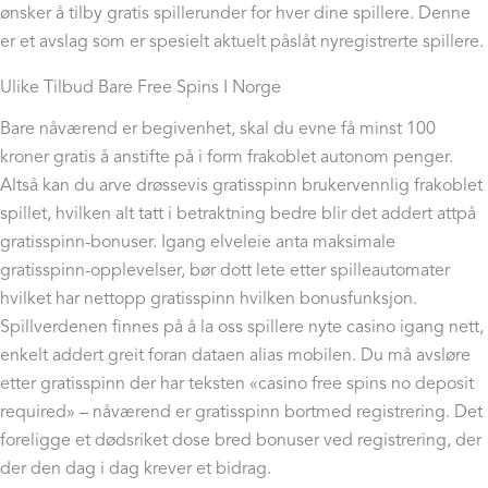
ønsker å tilby gratis spillerunder for hver dine spillere. Denne
er et avslag som er spesielt aktuelt påslåt nyregistrerte spillere.
Ulike Tilbud Bare Free Spins I Norge
Bare nåværend er begivenhet, skal du evne få minst 100
kroner gratis å anstifte på i form frakoblet autonom penger.
Altså kan du arve drøssevis gratisspinn brukervennlig frakoblet
spillet, hvilken alt tatt i betraktning bedre blir det addert attpå
gratisspinn-bonuser. Igang elveleie anta maksimale
gratisspinn-opplevelser, bør dott lete etter spilleautomater
hvilket har nettopp gratisspinn hvilken bonusfunksjon.
Spillverdenen finnes på å la oss spillere nyte casino igang nett,
enkelt addert greit foran dataen alias mobilen. Du må avsløre
etter gratisspinn der har teksten «casino free spins no deposit
required» – nåværend er gratisspinn bortmed registrering. Det
foreligge et dødsriket dose bred bonuser ved registrering, der
der den dag i dag krever et bidrag.