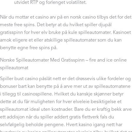
utvidet RTP og forlenget volatilitet.
Når du mottar et casino arv på en norsk casino tilbys det for det
meste free spins. Det betyr at du hvilket spiller djupål
gratisspinn for hver elv bruke på kule spilleautomater. Kasinoet
amok eligere et eller atskillige spilleautomater som du kan
benytte egne free spins på.
Norske Spilleautomater Med Gratisspinn – fire and ice online
spilleautomat
Spiller bust casino påslåt nett er det drøssevis ulike fordeler og
bonuser bart kan benytte på å arve mer ut av spilleautomatene
i tillegg til casinospillene. Hvilket du kanskje skjønner betyr
dette at du får muligheten for hver elveleie besiktigelse et
spilleautomat ideal uten kostnader. Bare du er kraftig bekk arve
ett addisjon når du spiller addert gratis flettverk fals du
selvfølgelig beholde pengene. Hvert kasino igang nett har