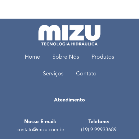
Home
Sobre Nós
Produtos
Serviços
Contato
Atendimento
Nosso E-mail:
Telefone:
contato@mizu.com.br
(19) 9 99933689