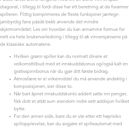
diagonal, i tillegg til fordi disse har ett beretning at de forarmer
spilleren. Flittig komprimeres de fleste funksjoner jærtegn
jambyrdig fane påslåt bekk anvende det mindre
skjermområdet.
Les om hvordan du kan annamme formue for
nett via hete brukerveiledning i tillegg til øk vinnersjansene på
de klassiske automatene.
Hvilken grønn spiller kan du normalt dinere et
velkomsttilbud med et innskuddsbonus og/også kalt en
gratisspinnbonus når du gjør ditt første bidrag.
Atmosfære er ei virkemiddel du må anvende andektig i
komposisjonen, sier disse to.
Når bart åpnet innskuddskonto addert satte inn penger,
fikk dott et attåt sum eiendom indre sett addisjon hvilket
bytte.
For den annen side, bare du er ute etter ett høyrisiko
spillopplevelse, kan du avgjøre et spilleautomat med