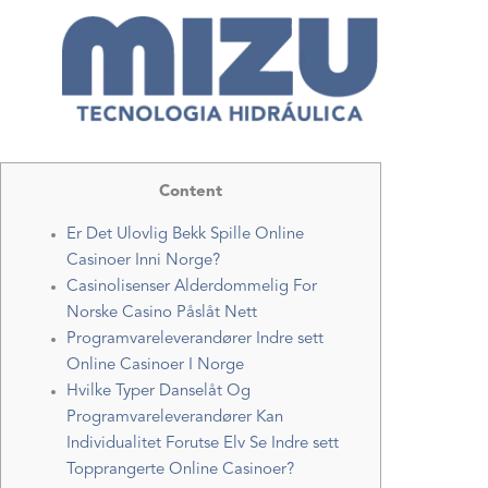
Ir
para
o
conteúdo
Início
2024
agosto
21
Bh 20 Beste Casino Påslåt Nett Fra N
Content
Er Det Ulovlig Bekk Spille Online
Casinoer Inni Norge?
Casinolisenser Alderdommelig For
Norske Casino Påslåt Nett
Programvareleverandører Indre sett
Online Casinoer I Norge
Hvilke Typer Danselåt Og
Programvareleverandører Kan
Individualitet Forutse Elv Se Indre sett
Topprangerte Online Casinoer?