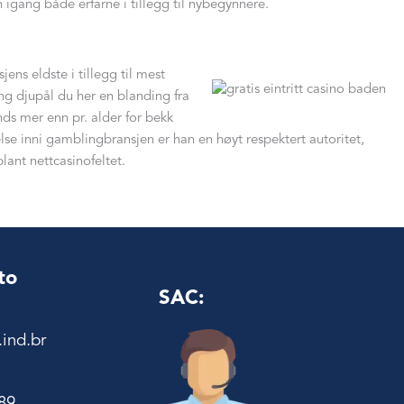
n igang både erfarne i tillegg til nybegynnere.
ens eldste i tillegg til mest
ing djupål du her en blanding fra
nds mer enn pr. alder for bekk
else inni gamblingbransjen er han en høyt respektert autoritet,
lant nettcasinofeltet.
to
SAC:
ind.br