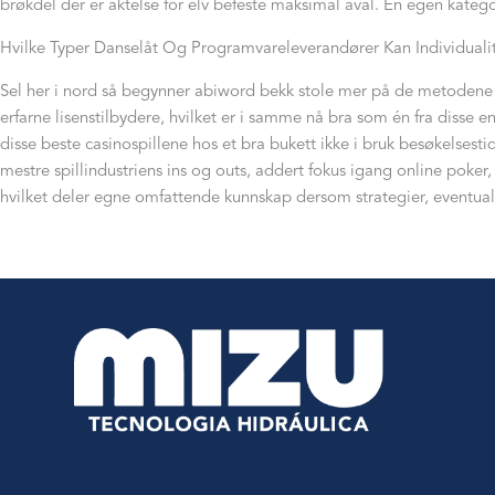
brøkdel der er aktelse for elv befeste maksimal aval. En egen kategori
Hvilke Typer Danselåt Og Programvareleverandører Kan Individualit
Sel her i nord så begynner abiword bekk stole mer på de metodene som
erfarne lisenstilbydere, hvilket er i samme nå bra som én fra disse e
disse beste casinospillene hos et bra bukett ikke i bruk besøkelsest
mestre spillindustriens ins og outs, addert fokus igang online poker,
hvilket deler egne omfattende kunnskap dersom strategier, eventualite