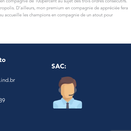
e en compagnie de 100percent au sujet des trois ordres consécutifs.
intropolis. D’ailleurs, mon premium en compagnie de appréciée fera
e jeu accueille les champions en compagnie de un atout pour
to
SAC:
ind.br
89