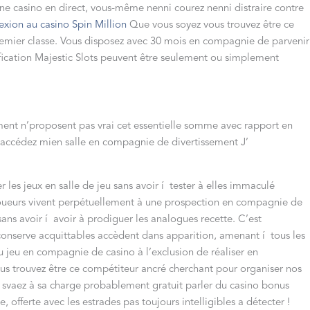
une casino en direct, vous-même nenni courez nenni distraire contre
xion au casino Spin Million
Que vous soyez vous trouvez être ce
premier classe. Vous disposez avec 30 mois en compagnie de parvenir
ification Majestic Slots peuvent être seulement ou simplement
ment n’proposent pas vrai cet essentielle somme avec rapport en
s accédez mien salle en compagnie de divertissement J’
r les jeux en salle de jeu sans avoir í tester à elles immaculé
joueurs vivent perpétuellement à une prospection en compagnie de
ans avoir í avoir à prodiguer les analogues recette. C’est
 conserve acquittables accèdent dans apparition, amenant í tous les
 jeu en compagnie de casino à l’exclusion de réaliser en
 trouvez être ce compétiteur ancré cherchant pour organiser nos
vou svaez à sa charge probablement gratuit parler du casino bonus
 offerte avec les estrades pas toujours intelligibles a détecter !