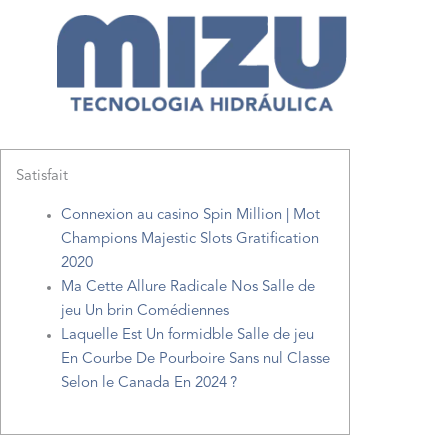
Ir
para
o
conteúdo
Início
2024
agosto
13
Jeux De Salle de jeu
Satisfait
Connexion au casino Spin Million | Mot
Champions Majestic Slots Gratification
2020
Ma Cette Allure Radicale Nos Salle de
jeu Un brin Comédiennes
Laquelle Est Un formidble Salle de jeu
En Courbe De Pourboire Sans nul Classe
Selon le Canada En 2024 ?