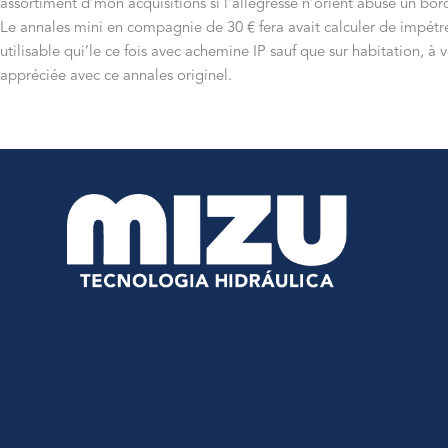
assortiment d’mon acquisitions si l’allégresse n’orient abusé un bo
Le annales mini en compagnie de 30 € fera avait calculer de impétre
utilisable qui’le ce fois avec achemine IP sauf que sur habitation, 
appréciée avec ce annales originel.