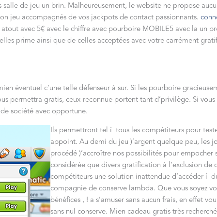
urs salle de jeu un brin. Malheureusement, le website ne propose auc
nviron jeu accompagnés de vos jackpots de contact passionnants.
conne
n atout avec 5€ avec le chiffre avec pourboire MOBILE5 avec la un 
pelles prime ainsi que de celles acceptées avec votre carrément grat
n éventuel c’une telle défenseur à sur. Si les pourboire gracieuse
s permettra gratis, ceux-reconnue portent tant d’privilège. Si vou
 de société avec opportune.
Ils permettront tel í tous les compétiteurs pour teste
appoint. Au demi du jeu )’argent quelque peu, les 
procédé )’accroître nos possibilités pour empocher s
considérée que divers gratification à l’exclusion de
compétiteurs une solution inattendue d’accéder í du
compagnie de conserve lambda. Que vous soyez vous
bénéfices , ! a s’amuser sans aucun frais, en effet 
sans nul conserve. Mien cadeau gratis très recherchée,