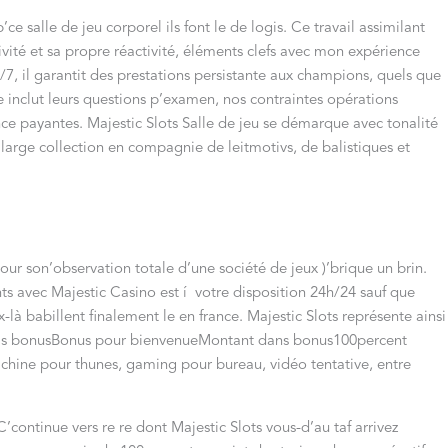
e salle de jeu corporel ils font le de logis. Ce travail assimilant
vité et sa propre réactivité, éléments clefs avec mon expérience
j/7, il garantit des prestations persistante aux champions, quels que
me inclut leurs questions p’examen, nos contraintes opérations
ce payantes. Majestic Slots Salle de jeu se démarque avec tonalité
large collection en compagnie de leitmotivs, de balistiques et
our son’observation totale d’une société de jeux )’brique un brin.
ts avec Majestic Casino est í votre disposition 24h/24 sauf que
là babillent finalement le en france. Majestic Slots représente ainsi
tuels bonusBonus pour bienvenueMontant dans bonus100percent
ine pour thunes, gaming pour bureau, vidéo tentative, entre
ontinue vers re re dont Majestic Slots vous-d’au taf arrivez