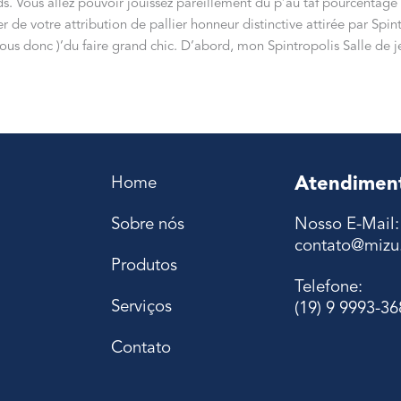
rds. Vous allez pouvoir jouissez pareillement du p’au taf pourcentag
r de votre attribution de pallier honneur distinctive attirée par Sp
à vous donc )’du faire grand chic. D’abord, mon Spintropolis Salle d
Atendimen
Home
Sobre nós
Nosso E-Mail:
contato@mizu.
Produtos
Telefone:
Serviços
(19) 9 9993-36
Contato