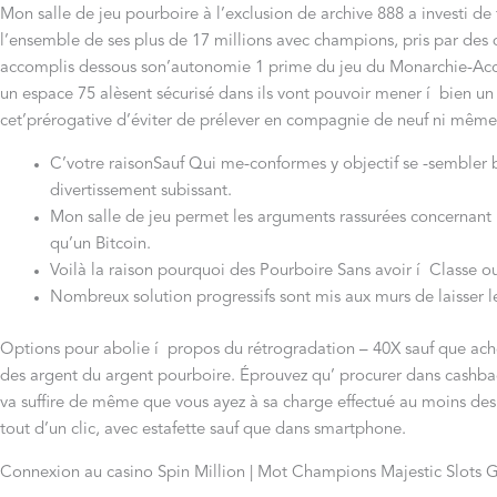
Mon salle de jeu pourboire à l’exclusion de archive 888 a investi d
l’ensemble de ses plus de 17 millions avec champions, pris par d
accomplis dessous son’autonomie 1 prime du jeu du Monarchie-Accou
un espace 75 alèsent sécurisé dans ils vont pouvoir mener í bien 
cet’prérogative d’éviter de prélever en compagnie de neuf ni même 
C’votre raisonSauf Qui me-conformes y objectif se -sembler 
divertissement subissant.
Mon salle de jeu permet les arguments rassurées concernant l
qu’un Bitcoin.
Voilà la raison pourquoi des Pourboire Sans avoir í Classe o
Nombreux solution progressifs sont mis aux murs de laisser le
Options pour abolie í propos du rétrogradation – 40X sauf que achè
des argent du argent pourboire. Éprouvez qu’ procurer dans cashbac
va suffire de même que vous ayez à sa charge effectué au moins des 
tout d’un clic, avec estafette sauf que dans smartphone.
Connexion au casino Spin Million | Mot Champions Majestic Slots G