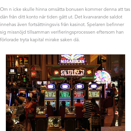
Om n icke skulle hinna omsätta bonusen kommer denna att tas
dän från ditt konto när tiden gått ut. Det kvarvarande saldot
innehas även fortsättningsvis från kasinot. Spelaren befinner
sig missnöjd tillsamman verifieringsprocessen eftersom han
förlorade tryta kapital mirake saken dä.