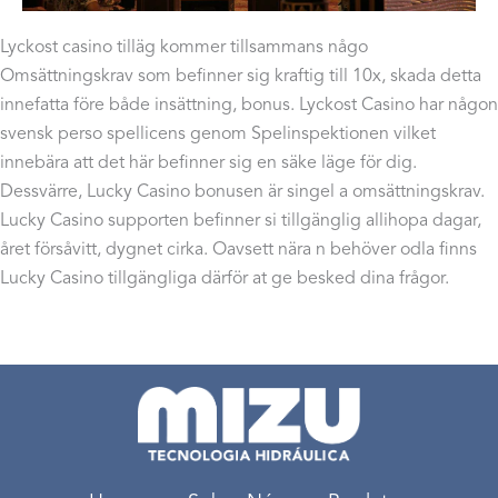
Lyckost casino tilläg kommer tillsammans någo
Omsättningskrav som befinner sig kraftig till 10x, skada detta
innefatta före både insättning, bonus. Lyckost Casino har någon
svensk perso spellicens genom Spelinspektionen vilket
innebära att det här befinner sig en säke läge för dig.
Dessvärre, Lucky Casino bonusen är singel a omsättningskrav.
Lucky Casino supporten befinner si tillgänglig allihopa dagar,
året försåvitt, dygnet cirka. Oavsett nära n behöver odla finns
Lucky Casino tillgängliga därför at ge besked dina frågor.