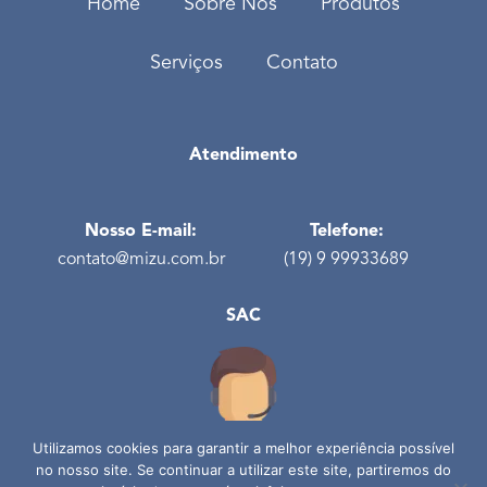
Home
Sobre Nós
Produtos
Serviços
Contato
Atendimento
Nosso E-mail:
Telefone:
contato@mizu.com.br
(19) 9 99933689
SAC
Utilizamos cookies para garantir a melhor experiência possível
no nosso site. Se continuar a utilizar este site, partiremos do