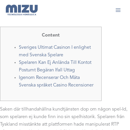
Ir
para
Início
2024
agosto
13
Jämföra Svenska språke Casinon
o
conteúdo
Content
Sveriges Ultimat Casinon I enlighet
med Svenska Spelare
Spelaren Kan Ej Anlända Till Kontot
Postumt Begäran Ifall Uttag
Igenom Recenserar Och Mäta
Svenska språket Casino Recensioner
Saken där tillhandahållna kundtjänsten dop om någon spel-Id,
som spelaren ej kunde finn ino sin spelhistorik. Spelaren från
Tyskland misstänkte att plattformen hade manipulerat RTP