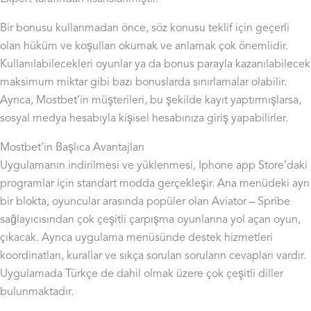
Bir bonusu kullanmadan önce, söz konusu teklif için geçerli
olan hüküm ve koşulları okumak ve anlamak çok önemlidir.
Kullanılabilecekleri oyunlar ya da bonus parayla kazanılabilecek
maksimum miktar gibi bazı bonuslarda sınırlamalar olabilir.
Ayrıca, Mostbet’in müşterileri, bu şekilde kayıt yaptırmışlarsa,
sosyal medya hesabıyla kişisel hesabınıza giriş yapabilirler.
Mostbet’in Başlıca Avantajları
Uygulamanın indirilmesi ve yüklenmesi, Iphone app Store’daki
programlar için standart modda gerçekleşir. Ana menüdeki ayrı
bir blokta, oyuncular arasında popüler olan Aviator – Spribe
sağlayıcısından çok çeşitli çarpışma oyunlarına yol açan oyun,
çıkacak. Ayrıca uygulama menüsünde destek hizmetleri
koordinatları, kurallar ve sıkça sorulan soruların cevapları vardır.
Uygulamada Türkçe de dahil olmak üzere çok çeşitli diller
bulunmaktadır.