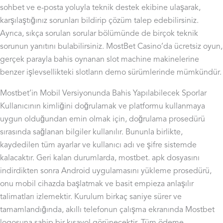
sohbet ve e-posta yoluyla teknik destek ekibine ulaşarak,
karşılaştığınız sorunları bildirip çözüm talep edebilirsiniz.
Ayrıca, sıkça sorulan sorular bölümünde de birçok teknik
sorunun yanıtını bulabilirsiniz. MostBet Casino’da ücretsiz oyun,
gerçek parayla bahis oynanan slot machine makinelerine
benzer işlevsellikteki slotların demo sürümlerinde mümkündür.
Mostbet’in Mobil Versiyonunda Bahis Yapılabilecek Sporlar
Kullanıcının kimliğini doğrulamak ve platformu kullanmaya
uygun olduğundan emin olmak için, doğrulama prosedürü
sırasında sağlanan bilgiler kullanılır. Bununla birlikte,
kaydedilen tüm ayarlar ve kullanıcı adı ve şifre sistemde
kalacaktır. Geri kalan durumlarda, mostbet. apk dosyasını
indirdikten sonra Android uygulamasını yükleme prosedürü,
onu mobil cihazda başlatmak ve basit empieza anlaşılır
talimatları izlemektir. Kurulum birkaç saniye sürer ve
tamamlandığında, akıllı telefonun çalışma ekranında Mostbet