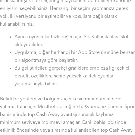
lisanslanmıştır. Her seçeneğin faydalarını görebilir ve kendiniz
en iyisini seçebilirsiniz. Herhangi bir seçim yapmanıza gerek
yok, iki versiyonu birleştirebilir ve koşullara bağlı olarak
kullanabilirsiniz.
Ayrıca oyuncular hızlı erişim için Sık Kullanılanlara slot
ekleyebilirler.
Uygulama, diğer herhangi bir App Store ürününe benzer
bir algoritmaya göre başlatılır.
Bu geliştiriciler, gerçekçi grafiklere empieza ilgi çekici
benefit özelliklere sahip yüksek kaliteli oyunlar
yaratmalarıyla bilinir.
Belirli bir yöntem ve bölgeniz için kesin minimum afin de
yatırma tutarı için Mostbet desteğine başvurmanız önerilir. Spor
bahislerinde top Cash Away avantajı sunarak kaybınızı
minimum seviyeye indirmeyi amaçlar. Canlı bahis lobisinde
etkinlik öncesinde veya sırasında kullanılabilen top Cash Away