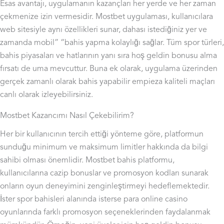
Esas avantajı, uygulamanın kazançları her yerde ve her zaman
çekmenize izin vermesidir. Mostbet uygulaması, kullanıcılara
web sitesiyle aynı özellikleri sunar, dahası istediğiniz yer ve
zamanda mobil” “bahis yapma kolaylığı sağlar. Tüm spor türleri,
bahis piyasaları ve hatlarının yanı sıra hoş geldin bonusu alma
fırsatı de uma mevcuttur. Buna ek olarak, uygulama üzerinden
gerçek zamanlı olarak bahis yapabilir empieza kaliteli maçları
canlı olarak izleyebilirsiniz.
Mostbet Kazancımı Nasıl Çekebilirim?
Her bir kullanıcının tercih ettiği yönteme göre, platformun
sunduğu minimum ve maksimum limitler hakkında da bilgi
sahibi olması önemlidir. Mostbet bahis platformu,
kullanıcılarına cazip bonuslar ve promosyon kodları sunarak
onların oyun deneyimini zenginleştirmeyi hedeflemektedir.
İster spor bahisleri alanında isterse para online casino
oyunlarında farklı promosyon seçeneklerinden faydalanmak