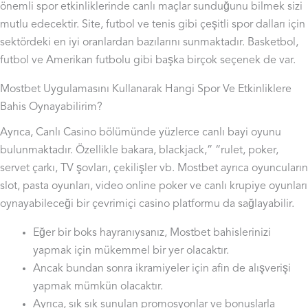
önemli spor etkinliklerinde canlı maçlar sunduğunu bilmek sizi
mutlu edecektir. Site, futbol ve tenis gibi çeşitli spor dalları için
sektördeki en iyi oranlardan bazılarını sunmaktadır. Basketbol, ​​
futbol ve Amerikan futbolu gibi başka birçok seçenek de var.
Mostbet Uygulamasını Kullanarak Hangi Spor Ve Etkinliklere
Bahis Oynayabilirim?
Ayrıca, Canlı Casino bölümünde yüzlerce canlı bayi oyunu
bulunmaktadır. Özellikle bakara, blackjack,” “rulet, poker,
servet çarkı, TV şovları, çekilişler vb. Mostbet ayrıca oyuncuların
slot, pasta oyunları, video online poker ve canlı krupiye oyunları
oynayabileceği bir çevrimiçi casino platformu da sağlayabilir.
Eğer bir boks hayranıysanız, Mostbet bahislerinizi
yapmak için mükemmel bir yer olacaktır.
Ancak bundan sonra ikramiyeler için afin de alışverişi
yapmak mümkün olacaktır.
Ayrıca, sık sık sunulan promosyonlar ve bonuslarla