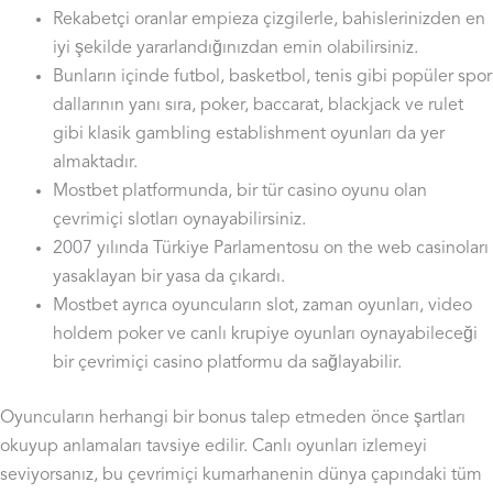
Rekabetçi oranlar empieza çizgilerle, bahislerinizden en
iyi şekilde yararlandığınızdan emin olabilirsiniz.
Bunların içinde futbol, basketbol, tenis gibi popüler spor
dallarının yanı sıra, poker, baccarat, blackjack ve rulet
gibi klasik gambling establishment oyunları da yer
almaktadır.
Mostbet platformunda, bir tür casino oyunu olan
çevrimiçi slotları oynayabilirsiniz.
2007 yılında Türkiye Parlamentosu on the web casinoları
yasaklayan bir yasa da çıkardı.
Mostbet ayrıca oyuncuların slot, zaman oyunları, video
holdem poker ve canlı krupiye oyunları oynayabileceği
bir çevrimiçi casino platformu da sağlayabilir.
Oyuncuların herhangi bir bonus talep etmeden önce şartları
okuyup anlamaları tavsiye edilir. Canlı oyunları izlemeyi
seviyorsanız, bu çevrimiçi kumarhanenin dünya çapındaki tüm