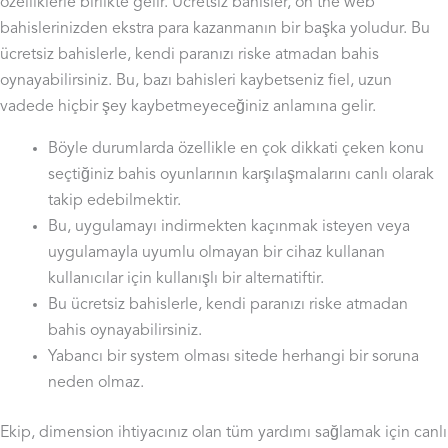
özelliklerle birlikte gelir. Ücretsiz bahisler, on the web
bahislerinizden ekstra para kazanmanın bir başka yoludur. Bu
ücretsiz bahislerle, kendi paranızı riske atmadan bahis
oynayabilirsiniz. Bu, bazı bahisleri kaybetseniz fiel, uzun
vadede hiçbir şey kaybetmeyeceğiniz anlamına gelir.
Böyle durumlarda özellikle en çok dikkati çeken konu
seçtiğiniz bahis oyunlarının karşılaşmalarını canlı olarak
takip edebilmektir.
Bu, uygulamayı indirmekten kaçınmak isteyen veya
uygulamayla uyumlu olmayan bir cihaz kullanan
kullanıcılar için kullanışlı bir alternatiftir.
Bu ücretsiz bahislerle, kendi paranızı riske atmadan
bahis oynayabilirsiniz.
Yabancı bir system olması sitede herhangi bir soruna
neden olmaz.
Ekip, dimension ihtiyacınız olan tüm yardımı sağlamak için canlı