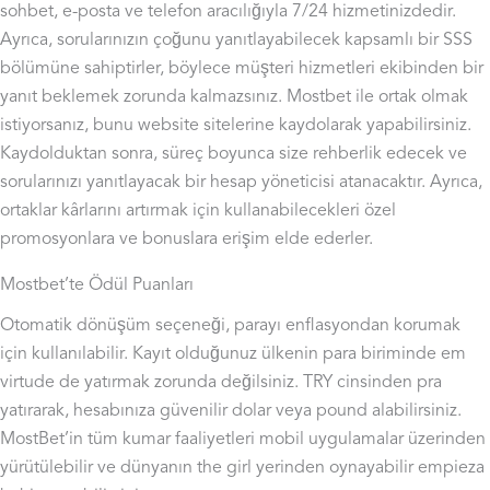
sohbet, e-posta ve telefon aracılığıyla 7/24 hizmetinizdedir.
Ayrıca, sorularınızın çoğunu yanıtlayabilecek kapsamlı bir SSS
bölümüne sahiptirler, böylece müşteri hizmetleri ekibinden bir
yanıt beklemek zorunda kalmazsınız. Mostbet ile ortak olmak
istiyorsanız, bunu website sitelerine kaydolarak yapabilirsiniz.
Kaydolduktan sonra, süreç boyunca size rehberlik edecek ve
sorularınızı yanıtlayacak bir hesap yöneticisi atanacaktır. Ayrıca,
ortaklar kârlarını artırmak için kullanabilecekleri özel
promosyonlara ve bonuslara erişim elde ederler.
Mostbet’te Ödül Puanları
Otomatik dönüşüm seçeneği, parayı enflasyondan korumak
için kullanılabilir. Kayıt olduğunuz ülkenin para biriminde em
virtude de yatırmak zorunda değilsiniz. TRY cinsinden pra
yatırarak, hesabınıza güvenilir dolar veya pound alabilirsiniz.
MostBet’in tüm kumar faaliyetleri mobil uygulamalar üzerinden
yürütülebilir ve dünyanın the girl yerinden oynayabilir empieza