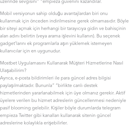
üzerinde sevgisini” “empieza güvenini kazandılar.
Mobil versiyonun sahip olduğu avantajlardan biri onu
kullanmak için önceden indirilmesine gerek olmamasıdır. Böyle
bir siteyi açmak için herhangi bir tarayıcıya gidin ve bahisçinin
alan adını belirtin (veya arama işlevini kullanın). Bu seçenek
gadget’larını ek programlarla aşırı yüklemek istemeyen
kullanıcılar için en uygunudur.
Mostbet Uygulamasını Kullanarak Müşteri Hizmetlerine Nasıl
Ulaşabilirim?
Ayrıca, e-posta bildirimleri ile para güncel adres bilgisi
paylaşılmaktadır. Bununla” “birlikte canlı destek
hizmetlerinden yararlanabilmek için üye olmanız gerekir. Aktif
üyelere verilen bu hizmet adreslerin güncellenmesi nedeniyle
pasif blooming gelebilir. Kişiler böyle durumlarda telegram
empieza Twitter gibi kanalları kullanarak sitenin güncel
adreslerine kolaylıkla erişebilirler.