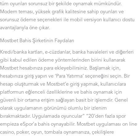
tüm oyunları sorunsuz bir şekilde oynamak mümkündür.
Modern teması, yüksek grafik kalitesine sahip oyunları ve
sorunsuz ödeme seçenekleri ile mobil versiyon kullanıcı dostu
avantajlarıyla öne çıkar.
Mostbet Bahis Şirketinin Faydaları
Kredi/banka kartları, e-cüzdanlar, banka havaleleri ve diğerleri
gibi kabul edilen ödeme yöntemlerinden birini kullanarak
Mostbet hesabınıza para ekleyebilirsiniz. Başlamak için,
hesabınıza giriş yapın ve ‘Para Yatırma’ seçeneğini seçin. Bir
hesap oluşturmak ve Mostbet’e giriş yapmak, kullanıcılara
platformun eğlenceli özelliklerine ve bahis oynamak için
güvenli bir ortama erişim sağlayan basit bir işlemdir. Genel
olarak uygulamanın görünümü olumlu bir izlenim
bırakmaktadır. Uygulamada oyuncular” “20’den fazla spor
empieza eSpor’a bahis oynayabilir. Mostbet uygulaması on line
casino, poker, oyun, tombala oynamanıza, çekilişlere