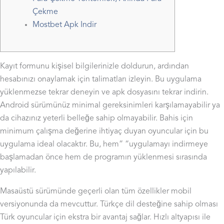
Çekme
Mostbet Apk Indir
Kayıt formunu kişisel bilgilerinizle doldurun, ardından
hesabınızı onaylamak için talimatları izleyin. Bu uygulama
yüklenmezse tekrar deneyin ve apk dosyasını tekrar indirin.
Android sürümünüz minimal gereksinimleri karşılamayabilir ya
da cihazınız yeterli belleğe sahip olmayabilir. Bahis için
minimum çalışma değerine ihtiyaç duyan oyuncular için bu
uygulama ideal olacaktır. Bu, hem” “uygulamayı indirmeye
başlamadan önce hem de programın yüklenmesi sırasında
yapılabilir.
Masaüstü sürümünde geçerli olan tüm özellikler mobil
versiyonunda da mevcuttur. Türkçe dil desteğine sahip olması
Türk oyuncular için ekstra bir avantaj sağlar. Hızlı altyapısı ile