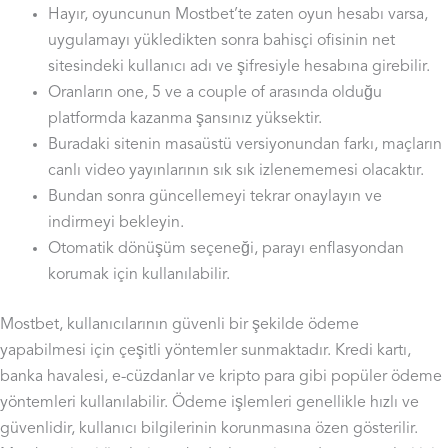
Hayır, oyuncunun Mostbet’te zaten oyun hesabı varsa,
uygulamayı yükledikten sonra bahisçi ofisinin net
sitesindeki kullanıcı adı ve şifresiyle hesabına girebilir.
Oranların one, 5 ve a couple of arasında olduğu
platformda kazanma şansınız yüksektir.
Buradaki sitenin masaüstü versiyonundan farkı, maçların
canlı video yayınlarının sık sık izlenememesi olacaktır.
Bundan sonra güncellemeyi tekrar onaylayın ve
indirmeyi bekleyin.
Otomatik dönüşüm seçeneği, parayı enflasyondan
korumak için kullanılabilir.
Mostbet, kullanıcılarının güvenli bir şekilde ödeme
yapabilmesi için çeşitli yöntemler sunmaktadır. Kredi kartı,
banka havalesi, e-cüzdanlar ve kripto para gibi popüler ödeme
yöntemleri kullanılabilir. Ödeme işlemleri genellikle hızlı ve
güvenlidir, kullanıcı bilgilerinin korunmasına özen gösterilir.