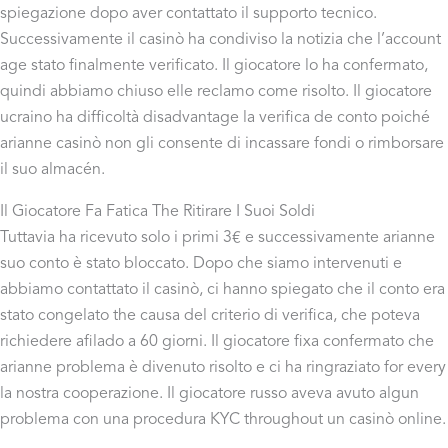
spiegazione dopo aver contattato il supporto tecnico.
Successivamente il casinò ha condiviso la notizia che l’account
age stato finalmente verificato. Il giocatore lo ha confermato,
quindi abbiamo chiuso elle reclamo come risolto. Il giocatore
ucraino ha difficoltà disadvantage la verifica de conto poiché
arianne casinò non gli consente di incassare fondi o rimborsare
il suo almacén.
Il Giocatore Fa Fatica The Ritirare I Suoi Soldi
Tuttavia ha ricevuto solo i primi 3€ e successivamente arianne
suo conto è stato bloccato. Dopo che siamo intervenuti e
abbiamo contattato il casinò, ci hanno spiegato che il conto era
stato congelato the causa del criterio di verifica, che poteva
richiedere afilado a 60 giorni. Il giocatore fixa confermato che
arianne problema è divenuto risolto e ci ha ringraziato for every
la nostra cooperazione. Il giocatore russo aveva avuto algun
problema con una procedura KYC throughout un casinò online.