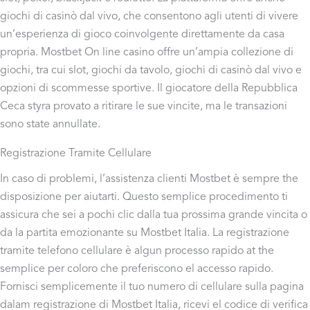
giochi di casinò dal vivo, che consentono agli utenti di vivere
un’esperienza di gioco coinvolgente direttamente da casa
propria. Mostbet On line casino offre un’ampia collezione di
giochi, tra cui slot, giochi da tavolo, giochi di casinò dal vivo e
opzioni di scommesse sportive. Il giocatore della Repubblica
Ceca styra provato a ritirare le sue vincite, ma le transazioni
sono state annullate.
Registrazione Tramite Cellulare
In caso di problemi, l’assistenza clienti Mostbet è sempre the
disposizione per aiutarti. Questo semplice procedimento ti
assicura che sei a pochi clic dalla tua prossima grande vincita o
da la partita emozionante su Mostbet Italia. La registrazione
tramite telefono cellulare è algun processo rapido at the
semplice per coloro che preferiscono el accesso rapido.
Fornisci semplicemente il tuo numero di cellulare sulla pagina
dalam registrazione di Mostbet Italia, ricevi el codice di verifica