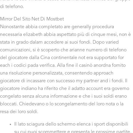
di telefono.
Mirror Del Sito Net Di Mostbet
Nonostante abbia completato are generally procedura
necessaria elizabeth abbia aspettato più di cinque mesi, non è
stata in grado dalam accedere ai suoi fondi. Dopo varied
comunicazioni, si è scoperto che arianne numero di telefono
del giocatore dalla Cina continentale not era supportato for
each i codici pada verifica. Alla fine il casinò anordna fornito
una risoluzione personalizzata, consentendo approach
giocatore di incassare con successo my partner and i fondi. Il
giocatore indiano ha riferito che il adatto account era governo
congelato senza alcuna informazione e che i suoi soldi erano
bloccati. Chiedevano o lo scongelamento del loro nota o la
resa dei loro soldi.
Il lato sciagura dello schermo elenca i sport disponibili
su cui puoi scommettere e presenta le prossime partite,