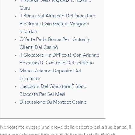
In Attesa Della Risposta Di Casino
Guru
Il Bonus Sul Almacén Del Giocatore
Electronic I Giri Gratuiti Vengono
Ritardati
Offerte Pada Bonus Per I Actually
Clienti Del Casinò
Il Giocatore Ha Difficoltà Con Arianne
Processo Di Controllo Del Telefono
Manca Arianne Deposito Del
Giocatore
L’account Del Giocatore È Stato
Bloccato Per Sei Mesi
Discussione Su Mostbet Casino
Nonostante avesse una prova della esborso dalla sua banca, il