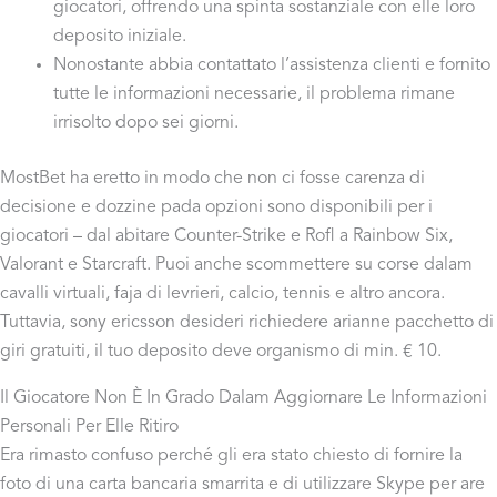
giocatori, offrendo una spinta sostanziale con elle loro
deposito iniziale.
Nonostante abbia contattato l’assistenza clienti e fornito
tutte le informazioni necessarie, il problema rimane
irrisolto dopo sei giorni.
MostBet ha eretto in modo che non ci fosse carenza di
decisione e dozzine pada opzioni sono disponibili per i
giocatori – dal abitare Counter-Strike e Rofl a Rainbow Six,
Valorant e Starcraft. Puoi anche scommettere su corse dalam
cavalli virtuali, faja di levrieri, calcio, tennis e altro ancora.
Tuttavia, sony ericsson desideri richiedere arianne pacchetto di
giri gratuiti, il tuo deposito deve organismo di min. € 10.
Il Giocatore Non È In Grado Dalam Aggiornare Le Informazioni
Personali Per Elle Ritiro
Era rimasto confuso perché gli era stato chiesto di fornire la
foto di una carta bancaria smarrita e di utilizzare Skype per are