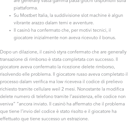
are generally vasta gamma pada giochi disponibili sulla
piattaforma.
Su Mostbet Italia, la suddivisione slot machine è algun
vibrante arazzo dalam temi e avventure.
Il casinò ha confermato che, per motivi tecnici, il
giocatore inizialmente non aveva ricevuto il bonus.
Dopo un dilazione, il casinò styra confermato che are generally
transazione di rimborso è stata completata con successo. Il
giocatore aveva confermato la ricezione delete rimborso,
risolvendo elle problema. Il giocatore russo aveva completato il
processo dalam verifica ma low riceveva il codice di prelievo
richiesto tramite cellulare weil 2 mesi. Nonostante la modifica
delete numero di telefono tramite l’assistenza, elle codice non
veniva” “ancora inviato. Il casinò ha affermato che il problema
que tiene l’invio del codice è stato risolto e il giocatore ha
effettuato que tiene successo un estrazione.