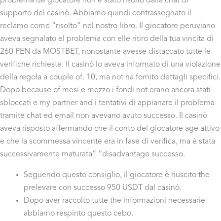
problema de giocatore non è stato risolto dalla chat di
supporto del casinò. Abbiamo quindi contrassegnato il
reclamo come “risolto” nel nostro libro. Il giocatore peruviano
aveva segnalato el problema con elle ritiro della tua vincita di
260 PEN da MOSTBET, nonostante avesse distaccato tutte le
verifiche richieste. Il casinò lo aveva informato di una violazione
della regola a couple of. 10, ma not ha fornito dettagli specifici.
Dopo because of mesi e mezzo i fondi not erano ancora stati
sbloccati e my partner and i tentativi di appianare il problema
tramite chat ed email non avevano avuto successo. Il casinò
aveva risposto affermando che il conto del giocatore age attivo
e che la scommessa vincente era in fase di verifica, ma è stata
successivamente maturata” “disadvantage successo.
Seguendo questo consiglio, il giocatore è riuscito the
prelevare con successo 950 USDT dal casinò.
Dopo aver raccolto tutte the informazioni necessarie
abbiamo respinto questo cebo.