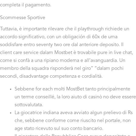
completa il pagamento.
Scommesse Sportive
Tuttavia, è importante rilevare che il playthrough richiede un
accordo significativo, con un obligación di 60x de uma
soddisfare entro seventy two ore dal anteriore deposito. Il
client care service dalam Mostbet è trovabile pure in live chat,
come si confà a una ripiano moderna e all’avanguardia. Un
membro della squadra risponderà nel giro” “dalam pochi
secondi, disadvantage competenza e cordialità.
Sebbene for each molti MostBet tanto principalmente
un terme conseillé, la loro aiuto di casinò no deve essere
sottovalutata.
La giocatrice indiana aveva avviato algun prelievo di Rs
che, sebbene conforme come riuscito nel portale, non
age stato ricevuto sul suo conto bancario.