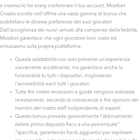
e inseriscilo for every confermare il tuo account. Mostbet
Croatia eccelle nell’offrire una vasta gamma di bonus che
soddisfano le diverse preferenze dei suoi giocatori.
Dall’accoglienza dei nuovi arrivati ​​alla compenso della fedeltà,
Mostbet garantisce che ogni giocatore trovi costo ed
entusiasmo sulla propria piattaforma.
Questa adattabilità non solo présente un’esperienza
visivamente accattivante, ma garantisce anche la
funzionalità tu tutti i dispositivi, migliorando
l’accessibilità each tutti i giocatori.
Tutte the nostre recensioni e guide vengono realizzate
onestamente, secondo le conoscenze e the opinioni dei
membri del nostro staff indipendente di esperti.
Questo bonus prevede generalmente l’abbinamento
delete primo deposito flaco a una percentuale”
“specifica, garantendo fondi aggiuntivi per esplorare