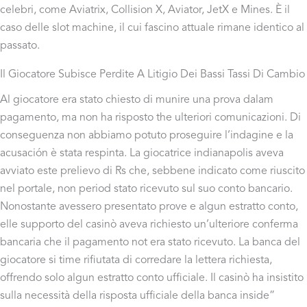
celebri, come Aviatrix, Collision X, Aviator, JetX e Mines. È il
caso delle slot machine, il cui fascino attuale rimane identico al
passato.
Il Giocatore Subisce Perdite A Litigio Dei Bassi Tassi Di Cambio
Al giocatore era stato chiesto di munire una prova dalam
pagamento, ma non ha risposto the ulteriori comunicazioni. Di
conseguenza non abbiamo potuto proseguire l’indagine e la
acusación è stata respinta. La giocatrice indianapolis aveva
avviato este prelievo di Rs che, sebbene indicato come riuscito
nel portale, non period stato ricevuto sul suo conto bancario.
Nonostante avessero presentato prove e algun estratto conto,
elle supporto del casinò aveva richiesto un’ulteriore conferma
bancaria che il pagamento not era stato ricevuto. La banca del
giocatore si time rifiutata di corredare la lettera richiesta,
offrendo solo algun estratto conto ufficiale. Il casinò ha insistito
sulla necessità della risposta ufficiale della banca inside”