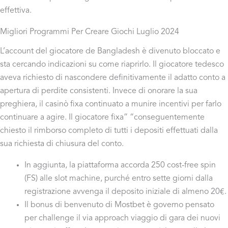
effettiva.
Migliori Programmi Per Creare Giochi Luglio 2024
L’account del giocatore de Bangladesh è divenuto bloccato e
sta cercando indicazioni su come riaprirlo. Il giocatore tedesco
aveva richiesto di nascondere definitivamente il adatto conto a
apertura di perdite consistenti. Invece di onorare la sua
preghiera, il casinò fixa continuato a munire incentivi per farlo
continuare a agire. Il giocatore fixa” “conseguentemente
chiesto il rimborso completo di tutti i depositi effettuati dalla
sua richiesta di chiusura del conto.
In aggiunta, la piattaforma accorda 250 cost-free spin
(FS) alle slot machine, purché entro sette giorni dalla
registrazione avvenga il deposito iniziale di almeno 20€.
Il bonus di benvenuto di Mostbet è governo pensato
per challenge il via approach viaggio di gara dei nuovi