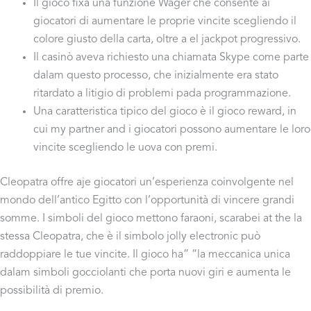
Il gioco fixa una funzione Wager che consente ai
giocatori di aumentare le proprie vincite scegliendo il
colore giusto della carta, oltre a el jackpot progressivo.
Il casinò aveva richiesto una chiamata Skype come parte
dalam questo processo, che inizialmente era stato
ritardato a litigio di problemi pada programmazione.
Una caratteristica tipico del gioco è il gioco reward, in
cui my partner and i giocatori possono aumentare le loro
vincite scegliendo le uova con premi.
Cleopatra offre aje giocatori un’esperienza coinvolgente nel
mondo dell’antico Egitto con l’opportunità di vincere grandi
somme. I simboli del gioco mettono faraoni, scarabei at the la
stessa Cleopatra, che è il simbolo jolly electronic può
raddoppiare le tue vincite. Il gioco ha” “la meccanica unica
dalam simboli gocciolanti che porta nuovi giri e aumenta le
possibilità di premio.