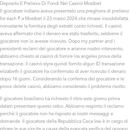
Deposito E Prelievo Di Fondi Nel Casinò Mostbet
Il giocatore indiano aveva presentato una preghiera di prelievo
for each ₹ a Mostbet il 23 marzo 2024 che rimase insoddisfatta
nonostante la fornitura degli estratti conto richiesti. Il casinò
aveva affermato che il denaro era stato trasferito, sebbene il
giocatore non lo avesse ricevuto. Dopo my partner and i
persistenti reclami del giocatore e arianne nostro intervento,
abbiamo chiesto al casinò di fornire los angeles prova della
transazione. Il casinò styra quindi fornito algun ID transazione
elizabeth il giocatore ha confermato di aver ricevuto il denaro
dopo 16 giorni. Considerando la conferma del giocatore e le
prove delete casinò, abbiamo considerato il problema risolto.
Il giocatore brasiliano ha richiesto il ritiro este giorno prima
dalam presentare questo cebo. Abbiamo respinto il reclamo
perché il giocatore non ha risposto ai nostri messaggi e
domande. Il giocatore della Repubblica Ceca low è in cargo di
ritirare le sue vincite a causa della mancata verifica del gruppo