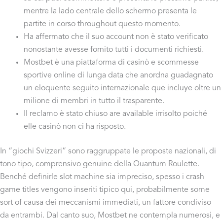
mentre la lado centrale dello schermo presenta le
partite in corso throughout questo momento.
Ha affermato che il suo account non è stato verificato
nonostante avesse fornito tutti i documenti richiesti.
Mostbet è una piattaforma di casinò e scommesse
sportive online di lunga data che anordna guadagnato
un eloquente seguito internazionale que incluye oltre un
milione di membri in tutto il trasparente.
Il reclamo è stato chiuso are available irrisolto poiché
elle casinò non ci ha risposto.
In “giochi Svizzeri” sono raggruppate le proposte nazionali, di
tono tipo, comprensivo genuine della Quantum Roulette.
Benché definirle slot machine sia impreciso, spesso i crash
game titles vengono inseriti tipico qui, probabilmente some
sort of causa dei meccanismi immediati, un fattore condiviso
da entrambi. Dal canto suo, Mostbet ne contempla numerosi, e