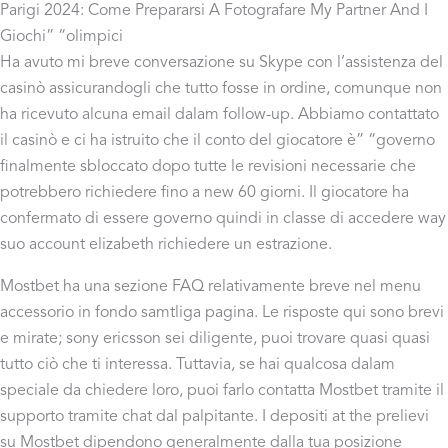
Parigi 2024: Come Prepararsi A Fotografare My Partner And I
Giochi” “olimpici
Ha avuto mi breve conversazione su Skype con l’assistenza del
casinò assicurandogli che tutto fosse in ordine, comunque non
ha ricevuto alcuna email dalam follow-up. Abbiamo contattato
il casinò e ci ha istruito che il conto del giocatore è” “governo
finalmente sbloccato dopo tutte le revisioni necessarie che
potrebbero richiedere fino a new 60 giorni. Il giocatore ha
confermato di essere governo quindi in classe di accedere way
suo account elizabeth richiedere un estrazione.
Mostbet ha una sezione FAQ relativamente breve nel menu
accessorio in fondo samtliga pagina. Le risposte qui sono brevi
e mirate; sony ericsson sei diligente, puoi trovare quasi quasi
tutto ciò che ti interessa. Tuttavia, se hai qualcosa dalam
speciale da chiedere loro, puoi farlo contatta Mostbet tramite il
supporto tramite chat dal palpitante. I depositi at the prelievi
su Mostbet dipendono generalmente dalla tua posizione