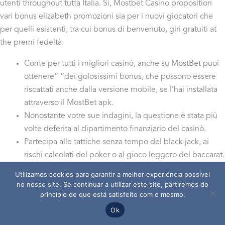
utenti throughout tutta Italia. Sì, Mostbet Casino proposition
vari bonus elizabeth promozioni sia per i nuovi giocatori che
per quelli esistenti, tra cui bonus di benvenuto, giri gratuiti at
the premi fedeltà.
Come per tutti i migliori casinò, anche su MostBet puoi
ottenere” “dei golosissimi bonus, che possono essere
riscattati anche dalla versione mobile, se l’hai installata
attraverso il MostBet apk.
Nonostante votre sue indagini, la questione è stata più
volte deferita al dipartimento finanziario del casinò.
Partecipa alle tattiche senza tempo del black jack, ai
rischi calcolati del poker o al gioco leggero del baccarat.
Sul portale è possibile piazzare scommesse sulle
Utilizamos cookies para garantir a melhor experiência possível
squadre sportive o sugli atleti preferiti, sostenendo così
no nosso site. Se continuar a utilizar este site, partiremos do
princípio de que está satisfeito com o mesmo.
il propriétaire beniamino e dimostrando la propria
sensazione della disciplina sportiva.
Ok
Oltre allofferta standard delete casinò, MostBet