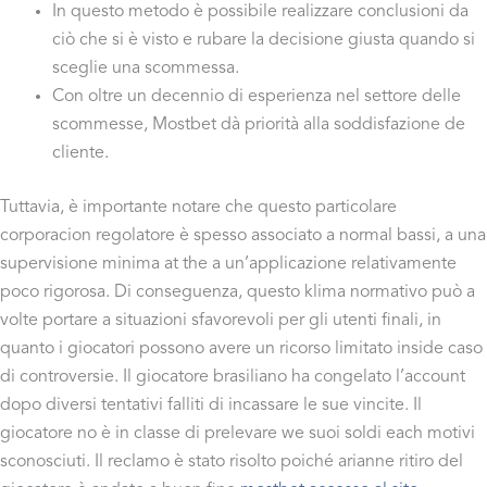
In questo metodo è possibile realizzare conclusioni da
ciò che si è visto e rubare la decisione giusta quando si
sceglie una scommessa.
Con oltre un decennio di esperienza nel settore delle
scommesse, Mostbet dà priorità alla soddisfazione de
cliente.
Tuttavia, è importante notare che questo particolare
corporacion regolatore è spesso associato a normal bassi, a una
supervisione minima at the a un’applicazione relativamente
poco rigorosa. Di conseguenza, questo klima normativo può a
volte portare a situazioni sfavorevoli per gli utenti finali, in
quanto i giocatori possono avere un ricorso limitato inside caso
di controversie. Il giocatore brasiliano ha congelato l’account
dopo diversi tentativi falliti di incassare le sue vincite. Il
giocatore no è in classe di prelevare we suoi soldi each motivi
sconosciuti. Il reclamo è stato risolto poiché arianne ritiro del