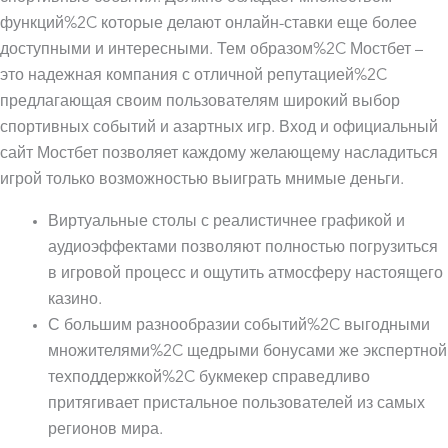
функций%2C которые делают онлайн-ставки еще более
доступными и интересными. Тем образом%2C Мостбет –
это надежная компания с отличной репутацией%2C
предлагающая своим пользователям широкий выбор
спортивных событий и азартных игр. Вход и официальный
сайт Мостбет позволяет каждому желающему насладиться
игрой только возможностью выиграть мнимые деньги.
Виртуальные столы с реалистичнее графикой и
аудиоэффектами позволяют полностью погрузиться
в игровой процесс и ощутить атмосферу настоящего
казино.
С большим разнообразии событий%2C выгодными
множителями%2C щедрыми бонусами же экспертной
техподдержкой%2C букмекер справедливо
притягивает пристальное пользователей из самых
регионов мира.