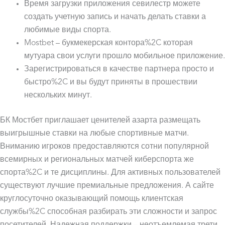
Время загрузки приложения севилестр можете
создать учетную запись и начать делать ставки а
любимые виды спорта.
Mostbet – букмекерская контора%2C которая
мутуара свои услуги прошло мобильное приложение.
Зарегистрироваться в качестве партнера просто и
быстро%2C и вы будут приняты в прошествии
нескольких минут.
БК Мостбет приглашает ценителей азарта размещать
выигрышные ставки на любые спортивные матчи.
Вниманию игроков предоставляются сотни популярной
всемирных и региональных матчей киберспорта же
спорта%2C и те дисциплины. Для активных пользователей
существуют лучшие премиальные предложения. А сайте
круглосуточно оказывающий помощь клиентская
службы%2C способная разбирать эти сложности и запрос