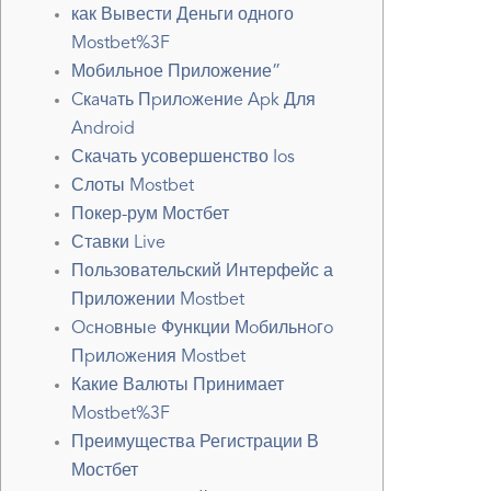
как Вывести Деньги одного
Mostbet%3F
Мобильное Приложение”
Cкaчaть Пpилoжeниe Apk Для
Android
Скачать усовершенство Ios
Слоты Mostbet
Покер-рум Мостбет
Ставки Live
Пользовательский Интерфейс а
Приложении Mostbet
Ocнoвныe Функции Мoбильнoгo
Пpилoжeния Mostbet
Какие Валюты Принимает
Mostbet%3F
Преимущества Регистрации В
Мостбет