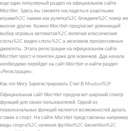
еще один популярный раздел на официальном сайте
Мостбет. Здесь вы сможете насладиться азартными
играми%2C такими как рулетка%2C блэкджек%2C покер же
многие другие. Казино Мостбет предлагает длиннющий
выбор игровых автоматов%2C включая классические
слоты%2C видео-слоты%2C а эксклавов прогрессивные
джекпоты. Этапа регистрации на официальном сайте
Мостбет прост и понятен даже для новичков. Ддя начала
необходимо перейдет на сайт Мостбет и найти раздел
«Регистрация».
Как что Могу Зарегистрировать Счет В Mostbet%3F
Официальным сайт Мостбет предлагает широкий спектр
функций для своих пользователей. Одной из
первоначальных функций является возможностей делать
ставки а спорт. На сайте Мостбет представлены например
виды спорта%2C начиная футбол%2C баскетбол%2C