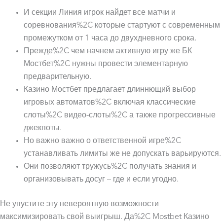
И секции Линия игрок найдет все матчи и
соревнования%2C которые стартуют с современным
промежутком от 1 часа до двухдневного срока.
Прежде%2C чем начнем активную игру же БК
Мостбет%2C нужны провести элементарную
предварительную.
Казино Мостбет предлагает длиннющий выбор
игровых автоматов%2C включая классические
слоты%2C видео-слоты%2C а также прогрессивные
джекпоты.
Но важно важно о ответственной игре%2C
устанавливать лимиты же не допускать варьируются.
Они позволяют тружусь%2C получать знания и
организовывать досуг – где и если угодно.
Не упустите эту невероятную возможности
максимизировать свой выигрыш. Да%2C Mostbet Казино