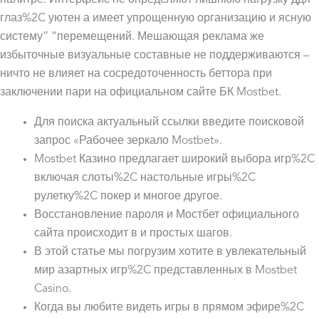
глаз%2C уютен а имеет упрощенную организацию и ясную
систему” “перемещений. Мешающая реклама же
избыточные визуальные составные не поддерживаются –
ничто не влияет на сосредоточенность беттора при
заключении пари на официальном сайте БК Mostbet.
Для поиска актуальный ссылки введите поисковой
запрос «Рабочее зеркало Mostbet».
Mostbet Казино предлагает широкий выбора игр%2C
включая слоты%2C настольные игры%2C
рулетку%2C покер и многое другое.
Восстановление пароля и Мостбет официального
сайта происходит в и простых шагов.
В этой статье мы погрузим хотите в увлекательный
мир азартных игр%2C представленных в Mostbet
Casino.
Когда вы любите видеть игры в прямом эфире%2C