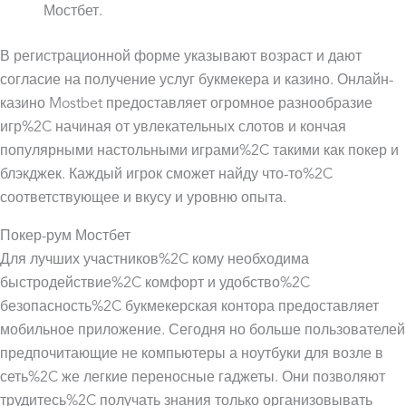
Мостбет.
В регистрационной форме указывают возраст и дают
согласие на получение услуг букмекера и казино. Онлайн-
казино Mostbet предоставляет огромное разнообразие
игр%2C начиная от увлекательных слотов и кончая
популярными настольными играми%2C такими как покер и
блэкджек. Каждый игрок сможет найду что-то%2C
соответствующее и вкусу и уровню опыта.
Покер-рум Мостбет
Для лучших участников%2C кому необходима
быстродействие%2C комфорт и удобство%2C
безопасность%2C букмекерская контора предоставляет
мобильное приложение. Сегодня но больше пользователей
предпочитающие не компьютеры а ноутбуки для возле в
сеть%2C же легкие переносные гаджеты. Они позволяют
трудитесь%2C получать знания только организовывать