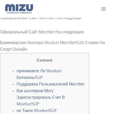
Ir
para
Início
2023
julho
6
o
Официальный Сайт Мостбет На следующе
conteúdo
Официальный Сайт Мостбет На следующее
Букмекерская Контора Mostbet Мостбет%3A Ставки На
Спорт Онлайн
Content
принимаете Ли Mostbet
Биткоины%3F
Поддержка Пользователей Мостбет
Как шатляром Могу
Зарегистрировать Счет В
Mostbet%3F
не Такое Mostbet%3F