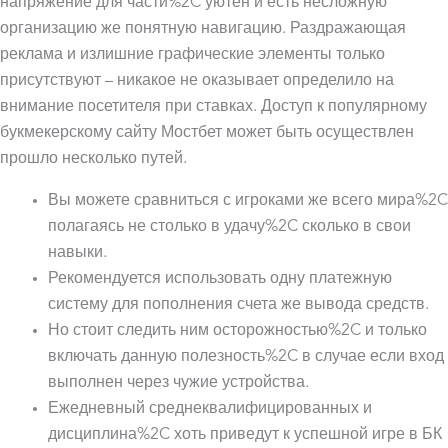
напряжение для части%2C уютен и есть несложную
организацию же понятную навигацию. Раздражающая
реклама и излишние графические элементы только
присутствуют – никакое не оказывает определило на
внимание посетителя при ставках. Доступ к популярному
букмекерскому сайту Мостбет может быть осуществлен
прошло несколько путей.
Вы можете сравниться с игроками же всего мира%2C
полагаясь не столько в удачу%2C сколько в свои
навыки.
Рекомендуется использовать одну платежную
систему для пополнения счета же вывода средств.
Но стоит следить ним осторожностью%2C и только
включать данную полезность%2C в случае если вход
выполнен через чужие устройства.
Ежедневный среднеквалифицированных и
дисциплина%2C хоть приведут к успешной игре в БК