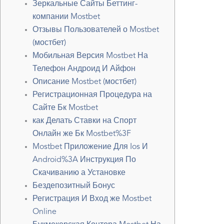
Зеркальные Сайты Беттинг-
компании Mostbet
Отзывы Пользователей о Mostbet
(мостбет)
Мобильная Версия Mostbet На
Телефон Андроид И Айфон
Описание Mostbet (мостбет)
Регистрационная Процедура на
Сайте Бк Mostbet
как Делать Ставки на Спорт
Онлайн же Бк Mostbet%3F
Mostbet Приложение Для Ios И
Android%3A Инструкция По
Скачиванию а Установке
Бездепозитный Бонус
Регистрация И Вход же Mostbet
Online