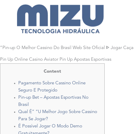
Ir
para
o
conteúdo
Início
2023
maio
11
“Pin-up O Melhor Cassino Do Brasil Web
“Pin-up O Melhor Cassino Do Brasil Web Site Oficial ᐈ Jogar Caça
Pin Up Online Casino Aviator Pin Up Apostas Esportivas
Content
Pagamento Sobre Cassino Online
Seguro E Protegido
Pin-up Bet – Apostas Esportivas No
Brasil
Qual É” “U Melhor Jogo Sobre Cassino
Para Se Jogar?
É Possível Jogar O Modo Demo
Gratuitamente?