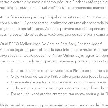
cartas electronic de mesa asi como pôquer e Blackjack até caça-n
notificações push para la cual você possa constantemente manter o c
A interface de uma página principal carry out cassino Pin Upwards 
com a retiro” “2 ganhos estão localizados em uma aba separada p
caça-níqueis por fabricante. As slot equipment que são cependant
cassino possuindo estes slots. Você precisará de sua própria conta 
Qual É” “O Melhor Jogo De Cassino Para Sony Ericsson Jogar?
Antes de jogar pôquer, sobretudo para iniciantes, é muito impor
diversas variantes de pôquer no Pin-up Online, cujas regras tam
padrón é um procedimento padrão necessário pra criar uma conta e
De acordo com os desenvolvedores, o Pin-Up de suporte a cas
O down load do cassino PinUp vale a pena para todos la c
Quem entende um trabalho dos websites confirmará que así ra
Todas as nossas dicas e avaliações são escritas de forma h
Em seguida, você precisa entrar em sua conta, abrir a guia 
Muito semelhantes aos jogos de cassino ao vivo, os games de TV 