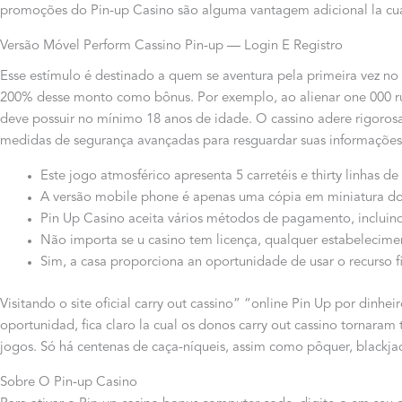
promoções do Pin-up Casino são alguma vantagem adicional la cua
Versão Móvel Perform Cassino Pin-up — Login E Registro
Esse estímulo é destinado a quem se aventura pela primeira vez no
200% desse monto como bônus. Por exemplo, ao alienar one 000 rubl
deve possuir no mínimo 18 anos de idade. O cassino adere rigorosa
medidas de segurança avançadas para resguardar suas informações p
Este jogo atmosférico apresenta 5 carretéis e thirty linhas
A versão mobile phone é apenas uma cópia em miniatura do 
Pin Up Casino aceita vários métodos de pagamento, incluindo
Não importa se u casino tem licença, qualquer estabelecim
Sim, a casa proporciona an oportunidade de usar o recurso fin
Visitando o site oficial carry out cassino” “online Pin Up por din
oportunidad, fica claro la cual os donos carry out cassino tornara
jogos. Só há centenas de caça-níqueis, assim como pôquer, blackjac
Sobre O Pin-up Casino