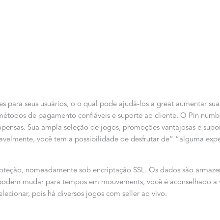
ara seus usuários, o o qual pode ajudá-los a great aumentar suas 
métodos de pagamento confiáveis e suporte ao cliente. O Pin numb
pensas. Sua ampla seleção de jogos, promoções vantajosas e supor
onsavelmente, você tem a possibilidade de desfrutar de” “alguma ex
 proteção, nomeadamente sob encriptação SSL. Os dados são armaze
es podem mudar para tempos em mouvements, você é aconselhado a v
lecionar, pois há diversos jogos com seller ao vivo.