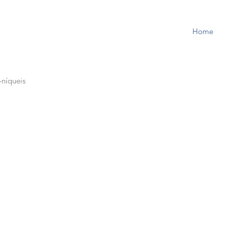
Home
 Site Oficial ᐈ Jogar Caça-níquei
-níqueis