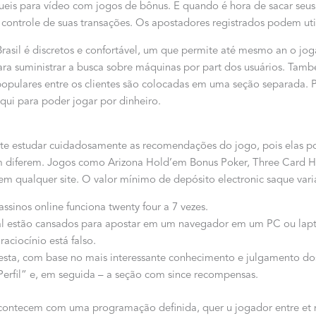
íqueis para vídeo com jogos de bônus. E quando é hora de sacar se
ontrole de suas transações. Os apostadores registrados podem utiliz
Brasil é discretos e confortável, um que permite até mesmo an o jo
ara suministrar a busca sobre máquinas por part dos usuários. Ta
 populares entre os clientes são colocadas em uma seção separada.
aqui para poder jogar por dinheiro.
tante estudar cuidadosamente as recomendações do jogo, pois elas
bém diferem. Jogos como Arizona Hold’em Bonus Poker, Three Card 
m qualquer site. O valor mínimo de depósito electronic saque var
sinos online funciona twenty four a 7 vezes.
ual estão cansados para apostar em um navegador em um PC ou lap
ciocínio está falso.
onesta, com base no mais interessante conhecimento e julgamento 
“Perfil” e, em seguida – a seção com since recompensas.
acontecem com uma programação definida, quer u jogador entre et