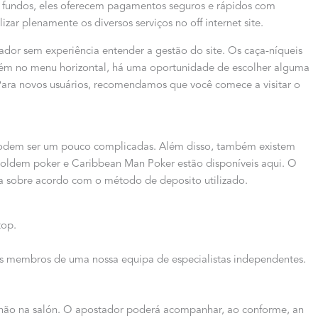
us fundos, eles oferecem pagamentos seguros e rápidos com
ar plenamente os diversos serviços no off internet site.
gador sem experiência entender a gestão do site. Os caça-níqueis
mbém no menu horizontal, há uma oportunidade de escolher alguma
 Para novos usuários, recomendamos que você comece a visitar o
 podem ser um pouco complicadas. Além disso, também existem
Holdem poker e Caribbean Man Poker estão disponíveis aqui. O
ia sobre acordo com o método de deposito utilizado.
top.
dos membros de uma nossa equipa de especialistas independentes.
 não na salón. O apostador poderá acompanhar, ao conforme, an