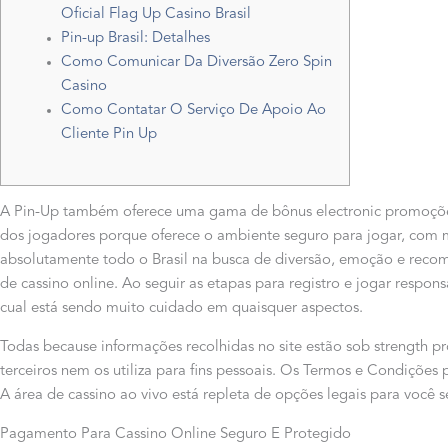
Oficial Flag Up Casino Brasil
Pin-up Brasil: Detalhes
Como Comunicar Da Diversão Zero Spin
Casino
Como Contatar O Serviço De Apoio Ao
Cliente Pin Up
A Pin-Up também oferece uma gama de bônus electronic promoções p
dos jogadores porque oferece o ambiente seguro para jogar, com 
absolutamente todo o Brasil na busca de diversão, emoção e recom
de cassino online. Ao seguir as etapas para registro e jogar resp
cual está sendo muito cuidado em quaisquer aspectos.
Todas because informações recolhidas no site estão sob strength
terceiros nem os utiliza para fins pessoais. Os Termos e Condiçõ
A área de cassino ao vivo está repleta de opções legais para você se
Pagamento Para Cassino Online Seguro E Protegido