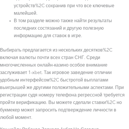
устройств%2C сохранив при что все ключевые
малейшей.
В том разделе можно также найти результаты
последних состязаний и другую полезную
информацию для ставок в игре.
Выбирать предлагается из нескольких десятков%2C
включая валюты почти всех стран СНГ. Среди
многочисленных онлайн-казино особое внимание
заслуживает 1-xbet. Так игровое заведение отличии
удобным интерфейсом%2C быстротой выплатами
выигрышей же другими положительными аспектами. При
регистрации судя номеру телефона регрессной требуется
пройти верификацию. Вы можете сделали ставки%2C но
букмекер может запросить подтверждение личности в
любой момент.