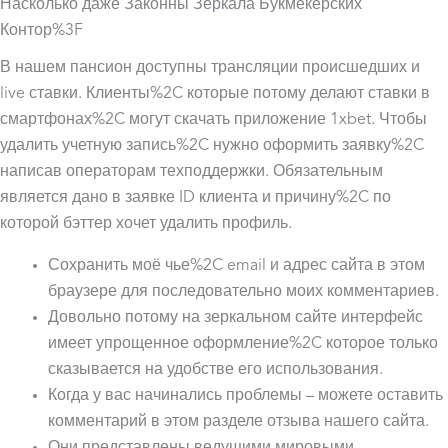
Насколько даже Законны Зеркала Букмекерских
Контор%3F
В нашем пансион доступны трансляции происшедших и
live ставки. Клиенты%2C которые потому делают ставки в
смартфонах%2C могут скачать приложение 1xbet. Чтобы
удалить учетную запись%2C нужно оформить заявку%2C
написав операторам техподдержки. Обязательным
является дано в заявке ID клиента и причину%2C по
которой бэттер хочет удалить профиль.
Сохранить моё чье%2C email и адрес сайта в этом
браузере для последовательно моих комментариев.
Довольно потому на зеркальном сайте интерфейс
имеет упрощенное оформление%2C которое только
сказывается на удобстве его использования.
Когда у вас начинались проблемы – можете оставить
комментарий в этом разделе отзыва нашего сайта.