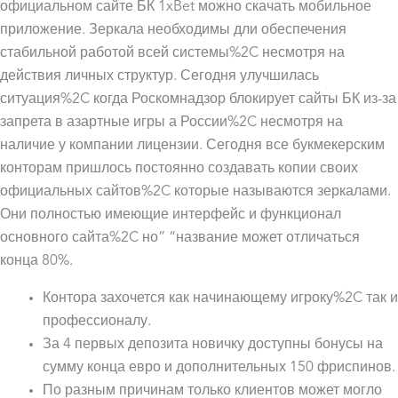
официальном сайте БК 1xBet можно скачать мобильное
приложение. Зеркала необходимы дли обеспечения
стабильной работой всей системы%2C несмотря на
действия личных структур. Сегодня улучшилась
ситуация%2C когда Роскомнадзор блокирует сайты БК из-за
запрета в азартные игры а России%2C несмотря на
наличие у компании лицензии. Сегодня все букмекерским
конторам пришлось постоянно создавать копии своих
официальных сайтов%2C которые называются зеркалами.
Они полностью имеющие интерфейс и функционал
основного сайта%2C но” “название может отличаться
конца 80%.
Контора захочется как начинающему игроку%2C так и
профессионалу.
За 4 первых депозита новичку доступны бонусы на
сумму конца евро и дополнительных 150 фриспинов.
По разным причинам только клиентов может могло