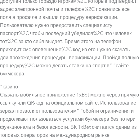
доступен только гораздо игрокам%2C которые подтвердил
адрес электронной почты и телефон%2C появились все
поля а профиле и вышли процедуру верификации.
Пользователю нужно предоставить специалисту
паспорт%2C чтобы последний убедился%2C что человек
тот%2C за кто себя выдает. Время этого на телефон
приходит смс оповещение%2C код из его нужно скачать
дли прохождения процедуры верификации. Пройдя полную
процедуру%2C можно делать ставки на спорт в” “сайте
букмекера.
“казино
Скачать мобильное приложение 1xBet можно через прямую
ссылку или QR-код на официальном сайте. Использование
зеркал позволяет пользователям” “обойти ограничения и
продолжают пользоваться услугами букмекера без потери
функционала и безопасности. БК 1xBet считается одним из
топовых операторов на международном рынке