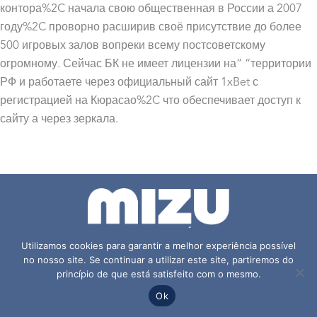
контора%2C начала свою общественная в России а 2007
году%2C проворно расширив своё присутствие до более
500 игровых залов вопреки всему постсоветскому
огромному. Сейчас БК не имеет лицензии на” “территории
РФ и работаете через официальный сайт 1xBet с
регистрацией на Кюрасао%2C что обеспечивает доступ к
сайту а через зеркала.
Utilizamos cookies para garantir a melhor experiência possível
no nosso site. Se continuar a utilizar este site, partiremos do
Home
Sobre Nós
Produtos
princípio de que está satisfeito com o mesmo.
Ok
Serviços
Contato