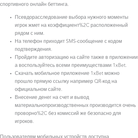
спортивного онлайн беттинга.
Псевдорасследование выбора нужного моменты
игрок жмет на коэффициент%2C расположенный
рядом с ним.
На телефон приходит SMS-сообщение с кодом
подтверждения.
Пройдите авторизацию на сайте также в приложении
а воспользуйтесь всеми преимуществами 1xBet.
Скачать мобильное приложение 1xBet можно
прошло прямую ссылку например QR-код на
официальном сайте.
Внесение денег на счет и вывод
материальнопроизводственных производится очень
проворно%2C без комиссий же безопасно для
игроков.
Пользователям мобильных устройств доступна