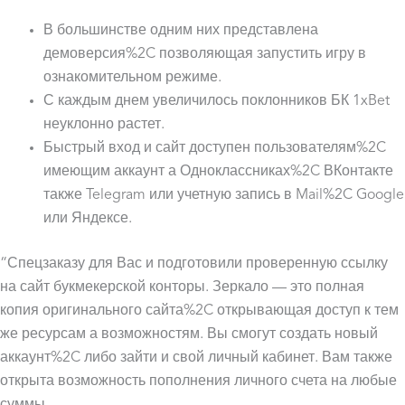
В большинстве одним них представлена
демоверсия%2C позволяющая запустить игру в
ознакомительном режиме.
С каждым днем увеличилось поклонников БК 1xBet
неуклонно растет.
Быстрый вход и сайт доступен пользователям%2C
имеющим аккаунт а Одноклассниках%2C ВКонтакте
также Telegram или учетную запись в Mail%2C Google
или Яндексе.
“Спецзаказу для Вас и подготовили проверенную ссылку
на сайт букмекерской конторы. Зеркало — это полная
копия оригинального сайта%2C открывающая доступ к тем
же ресурсам а возможностям. Вы смогут создать новый
аккаунт%2C либо зайти и свой личный кабинет. Вам также
открыта возможность пополнения личного счета на любые
суммы.