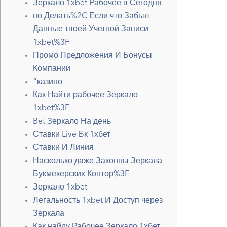
Зеркало 1xbet Рабочее в Сегодня
но Делать%2C Если что Забыл
Данные твоей Учетной Записи
1xbet%3F
Промо Предложения И Бонусы
Компании
“казино
Как Найти рабочее Зеркало
1xbet%3F
Bet Зеркало На день
Ставки Live Бк 1хбет
Ставки И Линия
Насколько даже Законны Зеркала
Букмекерских Контор%3F
Зеркало 1xbet
Легальность 1xbet И Доступ через
Зеркала