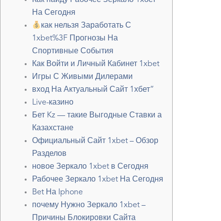
Как найду Рабочее Зеркало 1хбет
На Сегодня
как нельзя Заработать С
1xbet%3F Прогнозы На
Спортивные События
Как Войти и Личный Кабинет 1xbet
Игры С Живыми Дилерами
вход На Актуальный Сайт 1хбет”
Live-казино
Бет Kz — такие Выгодные Ставки а
Казахстане
Официальный Сайт 1xbet – Обзор
Разделов
новое Зеркало 1xbet в Сегодня
Рабочее Зеркало 1xbet На Сегодня
Bet На Iphone
почему Нужно Зеркало 1xbet –
Причины Блокировки Сайта