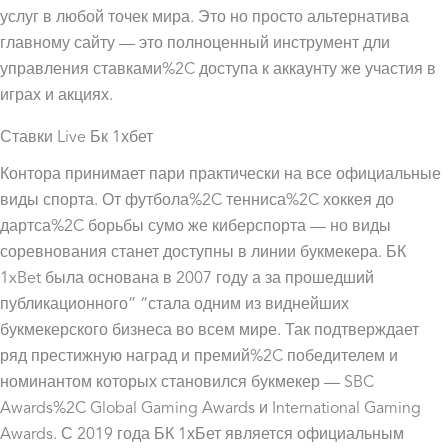
услуг в любой точек мира. Это но просто альтернатива
главному сайту — это полноценный инструмент дли
управления ставками%2C доступа к аккаунту же участия в
играх и акциях.
Ставки Live Бк 1хбет
Контора принимает пари практически на все официальные
виды спорта. От футбола%2C тенниса%2C хоккея до
дартса%2C борьбы сумо же киберспорта — но виды
соревнования станет доступны в линии букмекера. БК
1xBet была основана в 2007 году а за прошедший
публикационного” “стала одним из виднейших
букмекерского бизнеса во всем мире. Так подтверждает
ряд престижную наград и премий%2C победителем и
номинантом которых становился букмекер — SBC
Awards%2C Global Gaming Awards и International Gaming
Awards. С 2019 года БК 1хБет является официальным