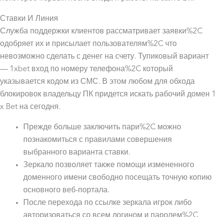
Ставки И Линия
Служба поддержки клиентов рассматривает заявки%2C
одобряет их и присылает пользователям%2C что
невозможно сделать с денег на счету. Тупиковый вариант
— 1xbet вход по номеру телефона%2C который
указывается кодом из СМС. В этом любом для обхода
блокировок владельцу ПК придется искать рабочий домен 1
x Bet на сегодня.
Прежде больше заключить пари%2C можно
познакомиться с правилами совершения
выбранного варианта ставки.
Зеркало позволяет также помощи измененного
доменного имени свободно посещать точную копию
основного веб-портала.
После перехода по ссылке зеркала игрок либо
авторизоваться со всем логином и паролем%2C