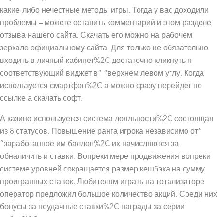
какие-либо нечестные методы игры. Тогда у вас доходили
проблемы – можете оставить комментарий и этом разделе
отзыва нашего сайта. Скачать его можно на рабочем
зеркале официальному сайта. Для только не обязательно
входить в личный кабинет%2C достаточно кликнуть н
соответствующий виджет в” “верхнем левом углу. Когда
используется смартфон%2C а можно сразу перейдет по
ссылке а скачать софт.
А казино используется система лояльности%2C состоящая
из 8 статусов. Повышение ранга игрока независимо от”
“заработанное им баллов%2C их начисляются за
обналичить и ставки. Вопреки мере продвижения вопреки
системе уровней сокращается размер кешбэка на сумму
проигранных ставок. Любителям играть на тотализаторе
оператор предложил большое количество акций. Среди них
бонусы за неудачные ставки%2C награды за серии