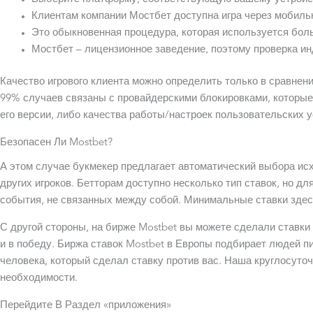
Клиентам компании Мостбет доступна игра через мобиль
Это обыкновенная процедура, которая используется бо
Мостбет – лицензионное заведение, поэтому проверка ин
Качество игрового клиента можно определить только в сравнен
99% случаев связаны с провайдерскими блокировками, которые
его версии, либо качества работы/настроек пользовательских ус
Безопасен Ли Mostbet?
А этом случае букмекер предлагает автоматический выбора исх
других игроков. Бетторам доступно несколько тип ставок, но 
события, не связанных между собой. Минимальные ставки здесь
С другой стороны, на бирже Mostbet вы можете сделали ставки
и в победу. Биржа ставок Mostbet в Европы подбирает людей п
человека, который сделал ставку против вас. Наша круглосуто
необходимости.
Перейдите В Раздел «приложения»