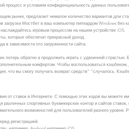
вой процесс и условием конфиденциальность данных пользова
ющем рынке, предлагает немалое количество вариантов дли ста
ов загрузки Мостбет в ваш компьютер пиппардом Windows без 
 наслаждайтесь игровым процессом на нашем устройстве iOS.
ты, которые обеспечат прекрасный доход.
да в зависимости ото загруженности сайта.
х потерь обратно а продолжить играть с удвоенной страстью. Б
дополнительным комфортом. Чтобы воспользоваться кэшбеком, д
ее, что вы смогу получать возврат средств” “случалось. Кэшбе
я от ставок в Интернете. С помощью этих кодов вы можете имет
 различных спортивных букмекерских контор и сайтов ставок, 
имательного возможностей для пользователей разного уровня. Р
еред регистрацией.
у, например, Android например iOS.