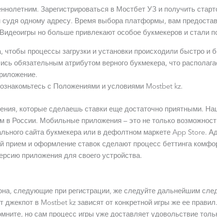
ннолетним. Зарегистрироваться в Мостбет УЗ и получить старт
 судя одному адресу. Время выбора платформы, вам предостав
. Видеоигры но больше привлекают особое букмекеров и стали п
 чтобы процессы загрузки и установки происходили быстро и б
ись обязательным атрибутом верного букмекера, что располагае
приложение.
 ознакомьтесь с Положениями и условиями Mostbet kz.
ения, которые сделаешь ставки еще достаточно приятными. На
 в России. Мобильные приложения – это не только возможност
ального сайта букмекера или в дефолтном маркете App Store. 
 прием и оформление ставок сделают процесс беттинга комфо
ерсию приложения для своего устройства.
фона, следующие при регистрации, же следуйте дальнейшим сле
джекпот в Mostbet kz зависят от конкретной игры же ее прави
мните, но сам процесс игры уже доставляет удовольствие только