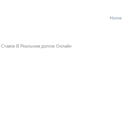
Home
шие Коэффициенты И Опыт Ставок В Реальном долгое Онлай
 Ставок В Реальном долгое Онлайн