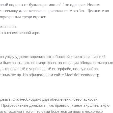
овый подарок от букмекера можно” “же один раз. Нельзя
ят ссылку дли скачивания приложения Мостбет. Щелкните по
опулярными среди игроков.
езопасно.
т к качественной игре.
ша угоду удовлетворению потребностей клиентов и широкий
и быстро ставить со смартфона, но же опция обхода возможных
Адаптированный и упрощенный интерфейс, полную набор
ртным же пр. На официальном сайте Мостбет севилестр
довать. Это необходимо ддя обеспечения безопасности
л. Прогрессивные джекпоты, как правило, имеют внушительную
 от осознать того, что сами боретесь за приз в несколько