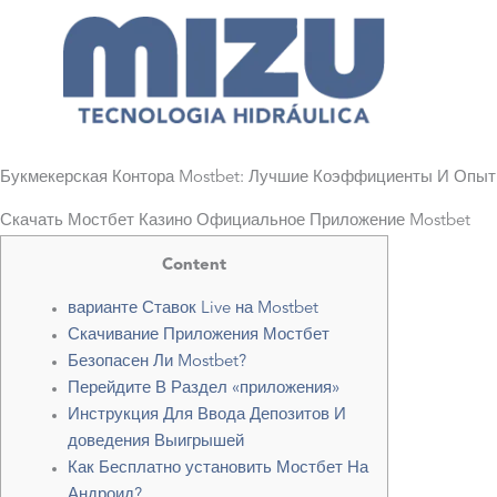
Ir
para
o
conteúdo
Início
2023
março
1
Букмекерская Контора Mostbet: Луч
Букмекерская Контора Mostbet: Лучшие Коэффициенты И Опыт
Скачать Мостбет Казино Официальное Приложение Mostbet
Content
варианте Ставок Live на Mostbet
Скачивание Приложения Мостбет
Безопасен Ли Mostbet?
Перейдите В Раздел «приложения»
Инструкция Для Ввода Депозитов И
доведения Выигрышей
Как Бесплатно установить Мостбет На
Андроид?