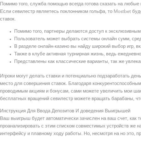
Помимо того, служба помощью всегда готова сказать на любые
Если севилестр являетесь поклонником гольфа, то Mostbet буд
ставок.
Помимо того, партнеры делаются доступ к эксклюзивным
Пользователь может выбрать системы онлайн сумм, среди
В разделе онлайн-казино вы найду широкий выбор игр, вк
Также в клубе активная турнирная жизнь, ведь ежедневн
Представлены как классические варианты, так же увлек
Игроки могут делать ставки и потенциально подзаработать день
место для совершения ставок. Благодаря конкурентоспособным 
проводимым акциям и бонусам, сами можете увеличить мои шан
бесплатных вращений севилестр можете вращать барабаны, чт
Инструкция Для Ввода Депозитов И доведения Выигрышей
Ваш выигрыш будет автоматически зачислен на ваш счет, как т
проанализировать с этим списком совместимых устройств же н
интерфейсу и плавному ходу работы. Но, несмотря на но это, п