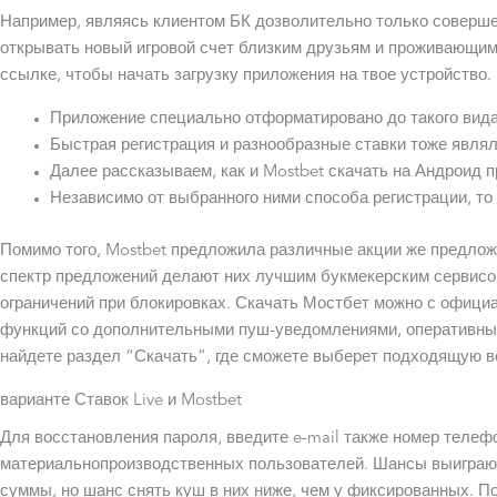
Например, являясь клиентом БК дозволительно только соверше
открывать новый игровой счет близким друзьям и проживающим
ссылке, чтобы начать загрузку приложения на твое устройство
Приложение специально отформатировано до такого вида,
Быстрая регистрация и разнообразные ставки тоже являл
Далее рассказываем, как и Mostbet скачать на Андроид 
Независимо от выбранного ними способа регистрации, то
Помимо того, Mostbet предложила различные акции же предлож
спектр предложений делают них лучшим букмекерским сервисом
ограничений при блокировках. Скачать Мостбет можно с офици
функций со дополнительными пуш-уведомлениями, оперативный
найдете раздел “Скачать”, где сможете выберет подходящую в
варианте Ставок Live и Mostbet
Для восстановления пароля, введите e-mail также номер теле
материальнопроизводственных пользователей. Шансы выиграют 
суммы, но шанс снять куш в них ниже, чем у фиксированных. По