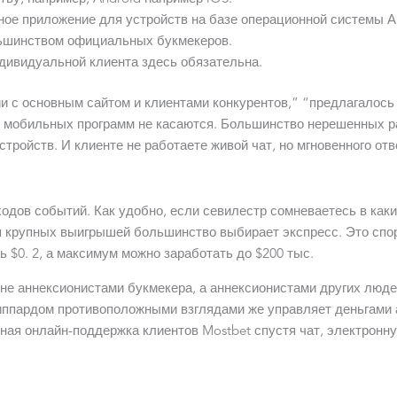
ное приложение для устройств на базе операционной системы А
льшинством официальных букмекеров.
дивидуальной клиента здесь обязательна.
ии с основным сайтом и клиентами конкурентов,” “предлагалось
 мобильных программ не касаются. Большинство нерешенных ра
тройств. И клиенте не работаете живой чат, но мгновенного отв
одов событий. Как удобно, если севилестр сомневаетесь в как
для крупных выигрышей большинство выбирает экспресс. Это сп
 $0. 2, а максимум можно заработать до $200 тыс.
 не аннексионистами букмекера, а аннексионистами других люде
иппардом противоположными взглядами же управляет деньгами а
чная онлайн-поддержка клиентов Mostbet спустя чат, электронн