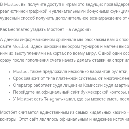
В Mostbet вы получите доступ к играм ото ведущих провайдеров,
реалистичной графикой и увлекательными бонусными функциями.
чудесный способ получить дополнительное вознаграждение от с
Как Бесплатно угадать Мостбет На Андроид?
А данном информационном оригинале мы расскажем вам о спосо
сайте Mostbet. Здесь широкий выбором турниров и матчей высо
ним их выступлениями на кортах по всему миру. Одной один ос
сразу после пополнения счета начать делать ставки на спорт ил
Mostbet также предложила несколько вариантов рулетки, 
Срок зависит от типа платежной системы, от многочислен
Оператор работает судя лицензии Комиссии судя азартны
Перейдите на официальный сайт букмекерской конторы, 
У Mostbet есть Telegram-канал, где вы можете иметь посл
Мостбет считается единственным из самых кидальных казино —
конторы. Этот сайт являлось официальным и надежнее источни