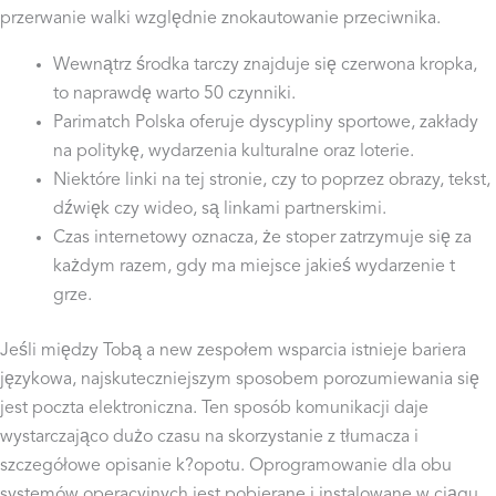
przerwanie walki względnie znokautowanie przeciwnika.
Wewnątrz środka tarczy znajduje się czerwona kropka,
to naprawdę warto 50 czynniki.
Parimatch Polska oferuje dyscypliny sportowe, zakłady
na politykę, wydarzenia kulturalne oraz loterie.
Niektóre linki na tej stronie, czy to poprzez obrazy, tekst,
dźwięk czy wideo, są linkami partnerskimi.
Czas internetowy oznacza, że ​​stoper zatrzymuje się za
każdym razem, gdy ma miejsce jakieś wydarzenie t
grze.
Jeśli między Tobą a new zespołem wsparcia istnieje bariera
językowa, najskuteczniejszym sposobem porozumiewania się
jest poczta elektroniczna. Ten sposób komunikacji daje
wystarczająco dużo czasu na skorzystanie z tłumacza i
szczegółowe opisanie k?opotu. Oprogramowanie dla obu
systemów operacyjnych jest pobierane i instalowane w ciągu