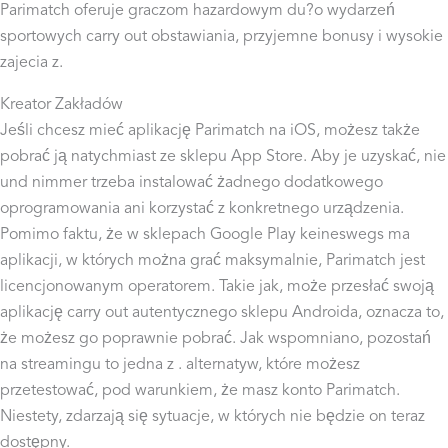
Parimatch oferuje graczom hazardowym du?o wydarzeń
sportowych carry out obstawiania, przyjemne bonusy i wysokie
zajecia z.
Kreator Zakładów
Jeśli chcesz mieć aplikację Parimatch na iOS, możesz także
pobrać ją natychmiast ze sklepu App Store. Aby je uzyskać, nie
und nimmer trzeba instalować żadnego dodatkowego
oprogramowania ani korzystać z konkretnego urządzenia.
Pomimo faktu, że w sklepach Google Play keineswegs ma
aplikacji, w których można grać maksymalnie, Parimatch jest
licencjonowanym operatorem. Takie jak, może przesłać swoją
aplikację carry out autentycznego sklepu Androida, oznacza to,
że możesz go poprawnie pobrać. Jak wspomniano, pozostań
na streamingu to jedna z . alternatyw, które możesz
przetestować, pod warunkiem, że masz konto Parimatch.
Niestety, zdarzają się sytuacje, w których nie będzie on teraz
dostępny.