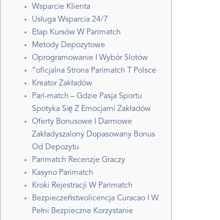
Wsparcie Klienta
Usługa Wsparcia 24/7
Etap Kursów W Parimatch
Metody Depozytowe
Oprogramowanie I Wybór Slotów
“oficjalna Strona Parimatch T Polsce
Kreator Zakładów
Pari-match – Gdzie Pasja Sportu
Spotyka Się Z Emocjami Zakładów
Oferty Bonusowe I Darmowe
Zakładyszalony Dopasowany Bonus
Od Depozytu
Parimatch Recenzje Graczy
Kasyno Parimatch
Kroki Rejestracji W Parimatch
Bezpieczeństwolicencja Curacao I W
Pełni Bezpieczne Korzystanie