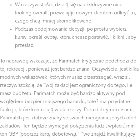
W rzeczywistości, dzielą się na ekskluzywne nice
looking overall, pozwalając nowym klientom odkryć to,
czego chcą, mniej skomplikowane.
Podczas podejmowania decyzji, po prostu wybierz
kursy, określ kwotę, którą chcesz postawić, i kliknij, aby
przesłać.
To naprawdę wskazuje, że Parimatch krytycznie podchodzi do
tej rekreacji, ponieważ jest bardzo znana. Oczywiście, jest kilka
modnych wskazówek, których musisz przestrzegać, wraz z .
rzeczywistością, że Twój zakład jest ograniczony do tego, ile
masz budżetu. Parimatch może być bardzo aktywny pod
względem bezpieczniejszego hazardu, tote? ma przydatne
funkcje, które kontrolują wiele rzeczy. Poza dobrymi kursami,
Parimatch jest dobrze znany se swoich nieograniczonych ofert
zakładów. Ten będzie wymagał połączenia ludzi, wpłacić min
ten GBP (poprzez kartę debetową),” “we znajdź kwalifikujący