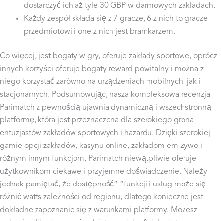
dostarczyć ich aż tyle 30 GBP w darmowych zakładach.
Każdy zespół składa się z 7 gracze, 6 z nich to gracze
przedmiotowi i one z nich jest bramkarzem.
Co więcej, jest bogaty w gry, oferuje zakłady sportowe, oprócz
innych korzyści oferuje bogaty reward powitalny i można z
niego korzystać zarówno na urządzeniach mobilnych, jak i
stacjonarnych. Podsumowując, nasza kompleksowa recenzja
Parimatch z pewnością ujawnia dynamiczną i wszechstronną
platformę, która jest przeznaczona dla szerokiego grona
entuzjastów zakładów sportowych i hazardu. Dzięki szerokiej
gamie opcji zakładów, kasynu online, zakładom em żywo i
różnym innym funkcjom, Parimatch niewątpliwie oferuje
użytkownikom ciekawe i przyjemne doświadczenie. Należy
jednak pamiętać, że dostępność” “funkcji i usług może się
różnić watts zależności od regionu, dlatego konieczne jest
dokładne zapoznanie się z warunkami platformy. Możesz