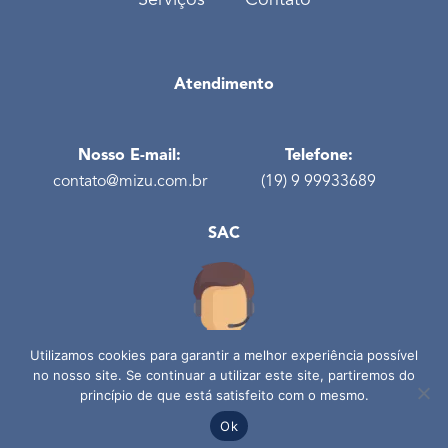
Serviços
Contato
Atendimento
Nosso E-mail:
Telefone:
contato@mizu.com.br
(19) 9 99933689
SAC
Utilizamos cookies para garantir a melhor experiência possível
no nosso site. Se continuar a utilizar este site, partiremos do
princípio de que está satisfeito com o mesmo.
©2026 MIZU | Todos os direitos reservados | Política de
Ok
privacidade | Desenvolvido por
MK3Digital