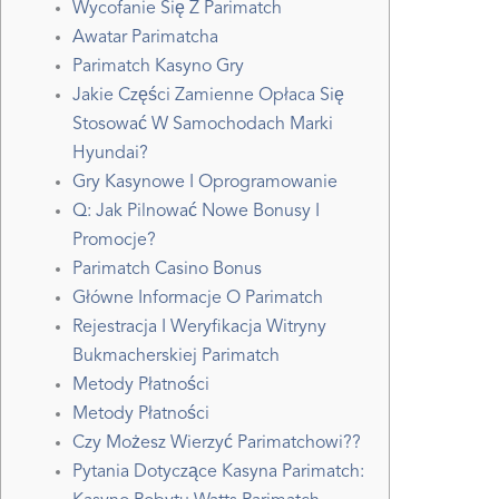
Wycofanie Się Z Parimatch
Awatar Parimatcha
Parimatch Kasyno Gry
Jakie Części Zamienne Opłaca Się
Stosować W Samochodach Marki
Hyundai?
Gry Kasynowe I Oprogramowanie
Q: Jak Pilnować Nowe Bonusy I
Promocje?
Parimatch Casino Bonus
Główne Informacje O Parimatch
Rejestracja I Weryfikacja Witryny
Bukmacherskiej Parimatch
Metody Płatności
Metody Płatności
Czy Możesz Wierzyć Parimatchowi??
Pytania Dotyczące Kasyna Parimatch: