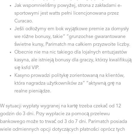
Jak wspomnieliśmy powyżej, strona z zakładami e-
sportowymi jest watts pełni licencjonowana przez
Curacao.
Jeśli odłożymy em bok wyjątkowe premie za domysły
we różne bonusy, takie” “grunzochse gwarantowane
świetne kursy, Parimatch ma całkiem przyzwoite liczby.
Obecnie nie ma nic takiego dla lojalnych entuzjastów
kasyna, ale istnieją bonusy dla graczy, którzy kwalifikują
się ksfd VIP.
Kasyno prowadzi politykę zorientowaną na klientów,
która nagradza użytkowników za” “aktywną grę na
realne pieniądze.
W sytuacji wypłaty wygranej na kartę trzeba czekać od 12
godzin do 3 dni. Przy wypłacie za pomocą przelewu
bankowego może to trwać od 3 do 7 dni. Parimatch posiada
wiele odmiennych opcji dotyczących płatności oprócz tych