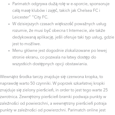
Parimatch odgrywa dużą rolę w e-sporcie, sponsoruje
całą masę klubów i zajęć, takich jak Chelsea FC i
Leicester” “City FC.
W dzisiejszych czasach większość poważnych usług
rozumie, że musi być obecna t Internecie, ale także
dedykowaną aplikację, jeśli oferuje taki typ usług, gdzie
jest to możliwe.
Menu główne jest dogodnie zlokalizowane po lewej
stronie ekranu, co pozwala na łatwy dostęp do
wszystkich dostępnych opcji obstawiania.
Wewnątrz środka tarczy znajduje się czerwona kropka, to
naprawdę warto 50 czynniki. W poprzek szkarłatnej kropki
znajduje się zielony pierścień, in order to jest tego warte 25
zwrotnica. Zewnętrzny pierścień bramki podwaja punkty w
zależności od powierzchni, a wewnętrzny pierścień potraja
punkty w zależności od powierzchni. Parimatch online jest