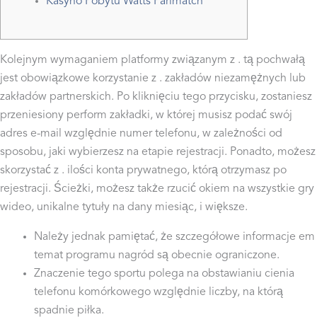
Kasyno Pobytu Watts Parimatch
Kolejnym wymaganiem platformy związanym z . tą pochwałą
jest obowiązkowe korzystanie z . zakładów niezamężnych lub
zakładów partnerskich. Po kliknięciu tego przycisku, zostaniesz
przeniesiony perform zakładki, w której musisz podać swój
adres e-mail względnie numer telefonu, w zależności od
sposobu, jaki wybierzesz na etapie rejestracji. Ponadto, możesz
skorzystać z . ilości konta prywatnego, którą otrzymasz po
rejestracji. Ścieżki, możesz także rzucić okiem na wszystkie gry
wideo, unikalne tytuły na dany miesiąc, i większe.
Należy jednak pamiętać, że szczegółowe informacje em
temat programu nagród są obecnie ograniczone.
Znaczenie tego sportu polega na obstawianiu cienia
telefonu komórkowego względnie liczby, na którą
spadnie piłka.