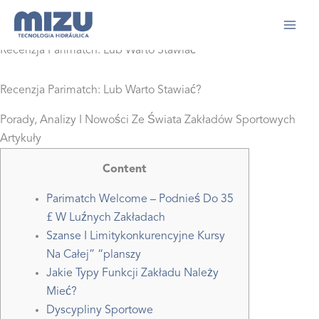
Ir
para
Início
2023
fevereiro
13
o
Recenzja Parimatch: Lub Warto Stawiać
conteúdo
Recenzja Parimatch: Lub Warto Stawiać?
Porady, Analizy I Nowości Ze Świata Zakładów Sportowych
Artykuły
Content
Parimatch Welcome – Podnieś Do 35
£ W Luźnych Zakładach
Szanse I Limitykonkurencyjne Kursy
Na Całej” “planszy
Jakie Typy Funkcji Zakładu Należy
Mieć?
Dyscypliny Sportowe