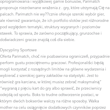
oprogramowania i wyjątkowej gamie bonusów, Parimatch
proponuje niezrównane wrażenia z . gry, które utrzymają Cię na
palcach. Parimatch nie wy??cznie oferuje szeroki wybór gier,
ale również gwarantuje, że ich portfolio slotów jest różnorodne
pod względem tematyki, struktury wygranych i poziomów
stawek. To sprawia, że zarówno początkujący, grunzochse i
doświadczeni gracze znajdą coś dla siebie.
Dyscypliny Sportowe
Oferta Parimatch, choć nie pozbawiona ograniczeń, przypadnie
perform gustu przeciętnemu graczowi. Profesjonaliści będą
mogli korzystać z rozsądnych limitów na główne wydarzenia i
wybierać z szerokiej gamy zakładów na statystyki. Jest to
również gra karciana, w której musisz zebrać maksymalną”
“wygraną z pięciu kart do gry albo sprawić, że przeciwnicy
odejdą od sportu. Boks to trudne odtworzenie postaci, w
którym dwóch bokserów walczy na różne sposoby. Walka
mother na celu osiągnięcie dodatkowych czynników poprzez