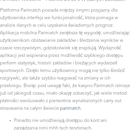
Platforma Parimatch posiada między innymi przyjazny dla
użytkownika interfejs we funkcjonalność, która pomaga w
analizie danych w celu uzyskania świadomych prognoz.
Aplikacja mobilna Parimatch zwiększa tę wygodę, umożliwiając
użytkownikom obstawianie zakładów i śledzenie wyników w
czasie rzeczywistym, gdziekolwiek się znajdują. Wydajność
aplikacji jest wspierana przez możliwość szybkiego dostępu
perform statystyk, historii zakładów i bieżących wydarzeń
sportowych. Dzięki temu użytkownicy mogą nie tylko śledzić
rozgrywki, ale także szybko reagować na zmiany w ich
przebiegu. Biorąc pod uwagę fakt, że kasyno Parimatch istnieje
już od jakiegoś czasu, miało okazję zobaczyć, jak wiele metod
płatności ewoluowało z pierwotnie wynalezionych carry out
stosowania na całym świecie
parimatch
.
Ponadto nie umożliwiają dostępu do kont ani
zarządzania nimi mhh tych terytoriach.