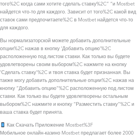
того%2C когда сами хотите сделать ставку%2C” “и Mostbet
найдется что-то для каждого. Зависит от того%2C какой вид
ставок сами предпочитаете%2C в Mostbet найдется что-то
для каждого.
Вы нормализаторской можете добавить дополнительные
опции%2C нажав в кнопку ‘Добавить опцию’%2C
расположенную под листом ставки. Как только вы будете
удовлетворены своим выбором%2C нажмите на кнопку
‘Сделать ставку’%2C и твоя ставка будет признанная. Вы
также могу добавить дополнительные опции%2C нажав на
кнопку “Добавить опцию”%2C расположенную под листом
ставки. Как только вы будете удовлетворены остальным
выбором%2C нажмите и кнопку “Разместить ставку”%2C и
ваша ставка будет принята.
Как Скачать Приложение Mostbet%3F
Мобильное онлайн-казино Mostbet предлагает более 2000