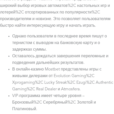
широкий выбор игровых автоматов%2C настольных игр и
лотерей%2C отсортированных по популярности%2C
производителям и новизне. Это позволяет пользователям
быстро найти интересующую игру и начать играть.
Однако пользователи в последнее время пишут о
тернистом с выводом на банковскую карту и о
задержках суммы.
Оставалось дождаться завершения переломные и
подведения дальнейших результатов.
В онлайн-казино Mostbet представлены игры с
живыми дилерами от Evolution Gaming%2C
Xprogaming%2C Lucky Streak%2C Ezugi%2C Authentic
Gaming%2C Real Dealer и Atmosfera.
VIP-программа имеет четыре уровня –
Бронзовый%2C Серебряный%2C Золотой и
Платиновый.