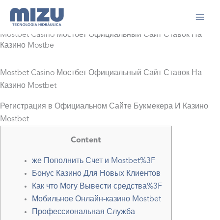
Ir
para
Início
2023
fevereiro
9
o
Mostbet Casino Мостбет Официальный Сайт Ставок На
conteúdo
Казино Mostbe
Mostbet Casino Мостбет Официальный Сайт Ставок На
Казино Mostbet
Регистрация в Официальном Сайте Букмекера И Казино
Mostbet
Content
же Пополнить Счет и Mostbet%3F
Бонус Казино Для Новых Клиентов
Как что Могу Вывести средства%3F
Мобильное Онлайн-казино Mostbet
Профессиональная Служба