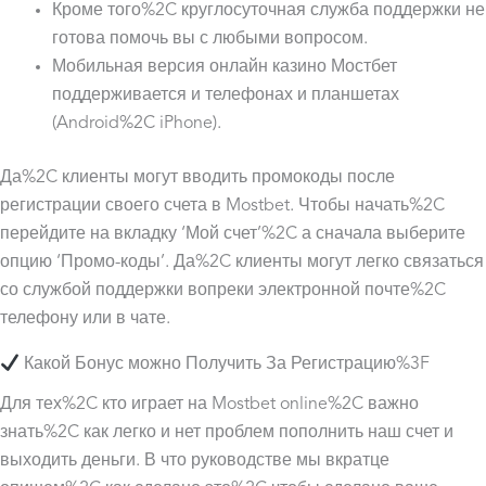
Кроме того%2C круглосуточная служба поддержки не
готова помочь вы с любыми вопросом.
Мобильная версия онлайн казино Мостбет
поддерживается и телефонах и планшетах
(Android%2C iPhone).
Да%2C клиенты могут вводить промокоды после
регистрации своего счета в Mostbet. Чтобы начать%2C
перейдите на вкладку ‘Мой счет’%2C а сначала выберите
опцию ‘Промо-коды’. Да%2C клиенты могут легко связаться
со службой поддержки вопреки электронной почте%2C
телефону или в чате.
Какой Бонус можно Получить За Регистрацию%3F
Для тех%2C кто играет на Mostbet online%2C важно
знать%2C как легко и нет проблем пополнить наш счет и
выходить деньги. В что руководстве мы вкратце