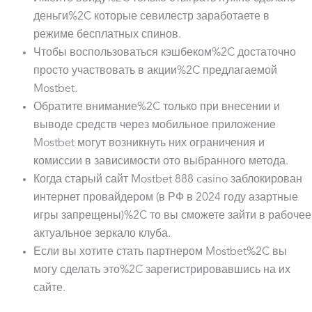
деньги%2C которые севилестр заработаете в
режиме бесплатных спинов.
Чтобы воспользоваться кэшбеком%2C достаточно
просто участвовать в акции%2C предлагаемой
Mostbet.
Обратите внимание%2C только при внесении и
выводе средств через мобильное приложение
Mostbet могут возникнуть них ограничения и
комиссии в зависимости ото выбранного метода.
Когда старый сайт Mostbet 888 casino заблокирован
интернет провайдером (в РФ в 2024 году азартные
игры запрещены)%2C то вы сможете зайти в рабочее
актуальное зеркало клуба.
Если вы хотите стать партнером Mostbet%2C вы
могу сделать это%2C зарегистрировавшись на их
сайте.