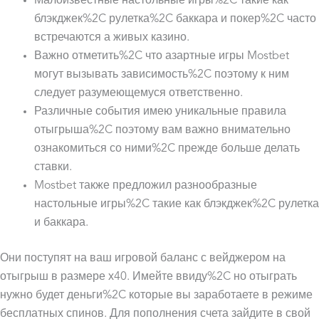
Малоизвестные настольные игры%2C такие как
блэкджек%2C рулетка%2C баккара и покер%2C часто
встречаются а живых казино.
Важно отметить%2C что азартные игры Mostbet
могут вызывать зависимость%2C поэтому к ним
следует разумеющемуся ответственно.
Различные события имею уникальные правила
отыгрыша%2C поэтому вам важно внимательно
ознакомиться со ними%2C прежде больше делать
ставки.
Mostbet также предложил разнообразные
настольные игры%2C такие как блэкджек%2C рулетка
и баккара.
Они поступят на ваш игровой баланс с вейджером на
отыгрыш в размере х40. Имейте ввиду%2C но отыграть
нужно будет деньги%2C которые вы заработаете в режиме
бесплатных спинов. Для пополнения счета зайдите в свой