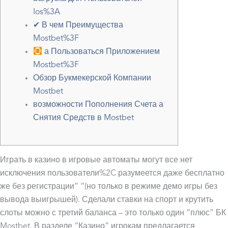
Ios%3A
✔ В чем Преимущества
Mostbet%3F
а Пользоваться Приложением
Mostbet%3F
Обзор Букмекерской Компании
Mostbet
возможности Пополнения Счета а
Снятия Средств в Mostbet
Играть в казино в игровые автоматы могут все нет
исключения пользователи%2C разумеется даже бесплатно
же без регистрации” “(но только в режиме демо игры без
вывода выигрышей). Сделали ставки на спорт и крутить
слоты можно с третий баланса – это только один “плюс” БК
Mostbet. В разделе “Казино” игрокам предлагается