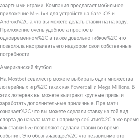
азартными играми. Компания предлагает мобильное
приложение Mostbet для устройств на базе iOS и
Android%2C а что вы можете делать ставки на на ходу.
Приложение очень удобное а простое в
одновременном%2C а также довольно гибкое%2C что
позволяла настраивать его надзором свои собственные
потребности.
Американский Футбол
На Mostbet севилестр можете выбирать один множества
лотерейных игр%2C таких как Powerball и Mega Millions. В
этих лотереях вы можете выиграют крупные призы и
заработать дополнительные приличные. Пре-матч
означает%2C что вы можете сделали ставку на той вид
спорта до начала матча например события%2C в же время
как ставки live позволяют сделали ставки во время
события. Это обозначающее%2C что независимо ото