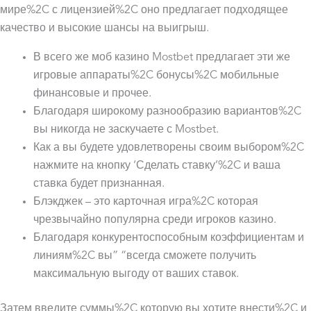
мире%2C с лицензией%2C оно предлагает подходящее
качество и высокие шансы на выигрыш.
В всего же моб казино Mostbet предлагает эти же
игровые аппараты%2C бонусы%2C мобильные
финансовые и прочее.
Благодаря широкому разнообразию вариантов%2C
вы никогда не заскучаете с Mostbet.
Как а вы будете удовлетворены своим выбором%2C
нажмите на кнопку ‘Сделать ставку’%2C и ваша
ставка будет признанная.
Блэкджек – это карточная игра%2C которая
чрезвычайно популярна среди игроков казино.
Благодаря конкурентоспособным коэффициентам и
линиям%2C вы” “всегда сможете получить
максимальную выгоду от ваших ставок.
Затем введите суммы%2C которую вы хотите внести%2C и