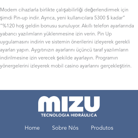
Modern cihazlarla birlikte çalışabilirliği değerlendirmek için
şimdi Pin-up indir. Ayrıca, yeni kullanıcılara 5300 $ kadar”
“%120 hoş geldin bonusu sunuluyor. Akıllı telefon ayarlarında
yabancı yazılımların yüklenmesine izin verin. Pin Up
uygulamasını indirin ve sistemin önerilerini izleyerek gerekli
ayarları yapın. Aygıtınızın ayarlarını üçüncü taraf yazılımların
indirilmesine izin verecek şekilde ayarlayın. Programın
yönergelerini izleyerek mobil casino ayarlarını gerçekleştirin.
Home
Sobre Nós
Produtos