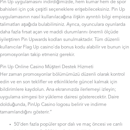
Pin Up uygulamasını indirdiğimizde, hem kumar hem de spor
bahisleri için çok çeşitli seçeneklere erişebileceksiniz. Pin Up
uygulamasının nasıl kullanılacağına ilişkin ayrıntılı bilgi empieza
talimatları aşağıda bulabilirsiniz. Ayrıca, oyunculara oyunlarda
daha fazla fırsat açan ve maddi durumlarını önemli ölçüde
iyileştiren Pin Upwards kodları sunulmaktadır. Tüm düzenli
kullanıcılar Flag Up casino`da bonus kodu alabilir ve bunun için
promosyonları takip etmeniz gerekir.
Pin Up Online Casino Müşteri Destek Hizmeti
Her zaman promosyonlar bölümümüzü düzenli olarak kontrol
edin ve en son teklifler ve etkinliklerle güncel kalmak için
bildirimlere kaydolun. Ana ekranınızda ilerlemeyi izleyin;
uygulama simgesi bir yükleme dairesi gösterecektir. Daire
dolduğunda, PinUp Casino logosu belirir ve indirme
tamamlandığını gösterir.”
50’den fazla popüler spor dalı ve maç öncesi ve canlı