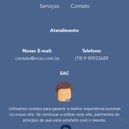
Serviços
Contato
Atendimento
Nosso E-mail:
Telefone:
contato@mizu.com.br
(19) 9 99933689
SAC
Utilizamos cookies para garantir a melhor experiência possível
no nosso site. Se continuar a utilizar este site, partiremos do
princípio de que está satisfeito com o mesmo.
©2026 MIZU | Todos os direitos reservados | Política de
Ok