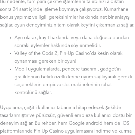
Bu nedenle, tüm para çekme işlemlerini talebinizi aldıktan
sonra 24 saat içinde işleme koymaya çalışıyoruz. Kumarhane
bonus yapımız ve ilgili gereksinimler hakkında net bir anlayış
sağlar, oyun deneyiminizin tam olarak keyfini çıkarmanızı sağlar.
Ayrı olarak, kayıt hakkında veya daha doğrusu bundan
sonraki eylemler hakkında söylenmelidir.
Valley of the Gods 2, Pin-Up Casino’da kesin olarak
oynanması gereken bir oyun!
Mobil uygulamalarda, pencere tasarımı, gadget’ın
grafiklerinin belirli özelliklerine uyum sağlayarak gerekli
seçeneklerin empieza slot makinelerinin rahat
kontrolünü sağlar.
Uygulama, çeşitli kullanıcı tabanına hitap edecek şekilde
tasarlanmıştır ve pürüzsüz, güvenli empieza kullanıcı dostu bir
deneyim sağlar. Bu rehber, hem Google android hem de iOS
platformlarında Pin Up Casino uygulamasını indirme ve kurma