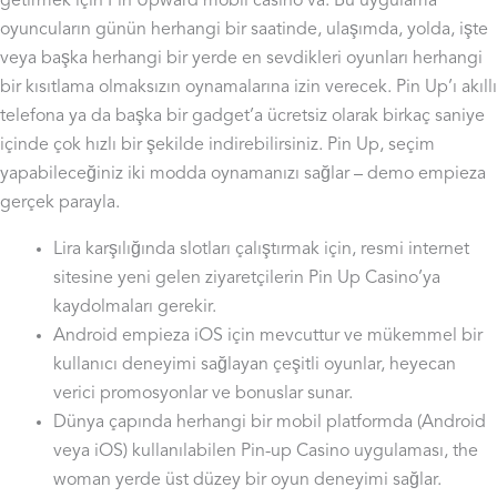
getirmek için Pin Upward mobil casino va. Bu uygulama
oyuncuların günün herhangi bir saatinde, ulaşımda, yolda, işte
veya başka herhangi bir yerde en sevdikleri oyunları herhangi
bir kısıtlama olmaksızın oynamalarına izin verecek. Pin Up’ı akıllı
telefona ya da başka bir gadget’a ücretsiz olarak birkaç saniye
içinde çok hızlı bir şekilde indirebilirsiniz. Pin Up, seçim
yapabileceğiniz iki modda oynamanızı sağlar – demo empieza
gerçek parayla.
Lira karşılığında slotları çalıştırmak için, resmi internet
sitesine yeni gelen ziyaretçilerin Pin Up Casino’ya
kaydolmaları gerekir.
Android empieza iOS için mevcuttur ve mükemmel bir
kullanıcı deneyimi sağlayan çeşitli oyunlar, heyecan
verici promosyonlar ve bonuslar sunar.
Dünya çapında herhangi bir mobil platformda (Android
veya iOS) kullanılabilen Pin-up Casino uygulaması, the
woman yerde üst düzey bir oyun deneyimi sağlar.