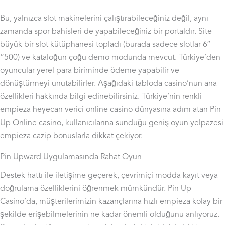
Bu, yalnızca slot makinelerini çalıştırabileceğiniz değil, aynı
zamanda spor bahisleri de yapabileceğiniz bir portaldır. Site
büyük bir slot kütüphanesi topladı (burada sadece slotlar 6″
“500) ve kataloğun çoğu demo modunda mevcut. Türkiye’den
oyuncular yerel para biriminde ödeme yapabilir ve
dönüştürmeyi unutabilirler. Aşağıdaki tabloda casino’nun ana
özellikleri hakkında bilgi edinebilirsiniz. Türkiye’nin renkli
empieza heyecan verici online casino dünyasına adım atan Pin
Up Online casino, kullanıcılarına sunduğu geniş oyun yelpazesi
empieza cazip bonuslarla dikkat çekiyor.
Pin Upward Uygulamasında Rahat Oyun
Destek hattı ile iletişime geçerek, çevrimiçi modda kayıt veya
doğrulama özelliklerini öğrenmek mümkündür. Pin Up
Casino’da, müşterilerimizin kazançlarına hızlı empieza kolay bir
şekilde erişebilmelerinin ne kadar önemli olduğunu anlıyoruz.