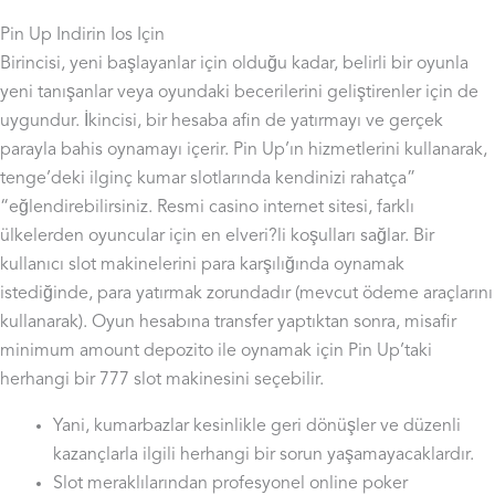
Pin Up Indirin Ios Için
Birincisi, yeni başlayanlar için olduğu kadar, belirli bir oyunla
yeni tanışanlar veya oyundaki becerilerini geliştirenler için de
uygundur. İkincisi, bir hesaba afin de yatırmayı ve gerçek
parayla bahis oynamayı içerir. Pin Up’ın hizmetlerini kullanarak,
tenge’deki ilginç kumar slotlarında kendinizi rahatça”
“eğlendirebilirsiniz. Resmi casino internet sitesi, farklı
ülkelerden oyuncular için en elveri?li koşulları sağlar. Bir
kullanıcı slot makinelerini para karşılığında oynamak
istediğinde, para yatırmak zorundadır (mevcut ödeme araçlarını
kullanarak). Oyun hesabına transfer yaptıktan sonra, misafir
minimum amount depozito ile oynamak için Pin Up’taki
herhangi bir 777 slot makinesini seçebilir.
Yani, kumarbazlar kesinlikle geri dönüşler ve düzenli
kazançlarla ilgili herhangi bir sorun yaşamayacaklardır.
Slot meraklılarından profesyonel online poker