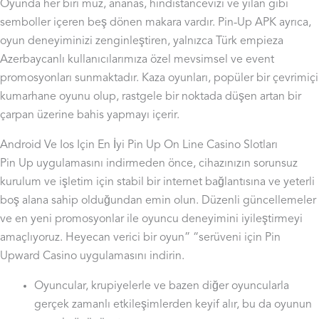
Oyunda her biri muz, ananas, hindistancevizi ve yılan gibi
semboller içeren beş dönen makara vardır. Pin-Up APK ayrıca,
oyun deneyiminizi zenginleştiren, yalnızca Türk empieza
Azerbaycanlı kullanıcılarımıza özel mevsimsel ve event
promosyonları sunmaktadır. Kaza oyunları, popüler bir çevrimiçi
kumarhane oyunu olup, rastgele bir noktada düşen artan bir
çarpan üzerine bahis yapmayı içerir.
Android Ve Ios Için En İyi Pin Up On Line Casino Slotları
Pin Up uygulamasını indirmeden önce, cihazınızın sorunsuz
kurulum ve işletim için stabil bir internet bağlantısına ve yeterli
boş alana sahip olduğundan emin olun. Düzenli güncellemeler
ve en yeni promosyonlar ile oyuncu deneyimini iyileştirmeyi
amaçlıyoruz. Heyecan verici bir oyun” “serüveni için Pin
Upward Casino uygulamasını indirin.
Oyuncular, krupiyelerle ve bazen diğer oyuncularla
gerçek zamanlı etkileşimlerden keyif alır, bu da oyunun