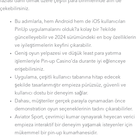
fazlası dahil olmak üzere çeşitli para birimlerinde afin de
çekebilirsiniz.
Bu adımlarla, hem Android hem de iOS kullanıcıları
PinUp uygulamalarını olduk?a kolay bir ?ekilde
güncelleyebilir ve 2024 sürümündeki en boy özelliklerin
ve iyileştirmelerin keyfini çıkarabilir.
Geniş oyun yelpazesi ve düşük least para yatırma
işlemleriyle Pin-up Casino’da durante iyi eğlenceye
erişebilirsiniz.
Uygulama, çeşitli kullanıcı tabanına hitap edecek
şekilde tasarlanmıştır empieza pürüzsüz, güvenli ve
kullanıcı dostu bir deneyim sağlar.
Dahası, müşteriler gerçek parayla oynamadan önce
demonstration oyun seçeneklerinin tadını çıkarabilirler.
Aviator Sport, çevrimiçi kumar oynayarak heyecan verici
empieza interaktif bir deneyim yaşamak isteyenler için
mükemmel bir pin-up kumarhanesidir.