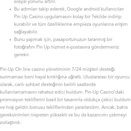
sosyal yönünü artırır.
Bu adımları takip ederek, Google android kullanıcıları
Pin Up Casino uygulamasını kolay bir ?ekilde indirip
kurabilir ve tüm özelliklerine empieza oyunlarına erişim
sağlayabilir.
Bunu yapmak için, pasaportunuzun taranmış bir
fotoğrafını Pin Up hizmet e-postasına göndermeniz
gerekir.
Pin-Up On line casino yönetiminin 7/24 müşteri desteği
sunmaması beni hayal kırıklığına uğrattı. Uluslararası bir oyuncu
olarak, canlı sohbet desteğinin belirli saatlerde
kullanılamamasını rahatsız edici buldum. Pin-Up Casino’daki
promosyon tekliflerini basit bir tasarımla oldukça çekici buldum
ve hoş geldin bonusu tekliflerinden yararlandım. Ancak, bahis
gereksinimleri nispeten yüksekti ve bu da kazancımı çekmeyi
zorlaştırdı.