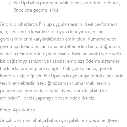
Pin Up bahis programındaki bahisçi moduna gelince,
önce ona geçmelisiniz.
Android cihazlarda Pin-up uygulamasının ideal performansı
için, cihazınızın kesintisiz bir oyun deneyimi için cara
gereksinimlerini karşıladığından emin olun. Kumarhaneler
çevrimiçi dolandırıcıların ana hedeflerinden biri olduğundan,
yalnızca resmi sitede oynamalısınız. Basit ve world wide web
bir bağlantıya sahiptir ve lisanslar empieza ödeme sistemleri
hakkında tüm bilgilere sahiptir. Pek çok kullanıcı, gerekli
konforu sağladığı için Pin Upwards oynamayı mobil cihazlarda
tercih etmektedir. İstediğiniz zaman kumar makinesinin
penceresini hemen kapatabilir (veya duraklatabilir) ve
ardından” “bahis yapmaya devam edebilirsiniz.
Pinup Apk & App
Ancak o zaman rahatça bahis oynayabilir empieza her şeyin