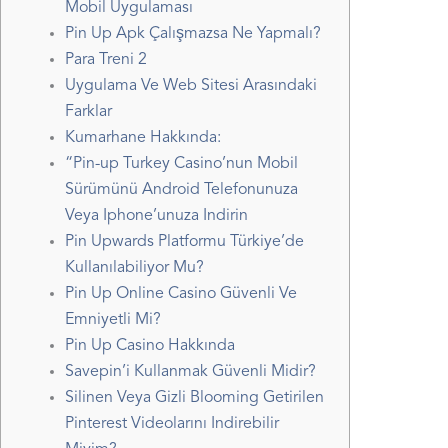
Mobil Uygulaması
Pin Up Apk Çalışmazsa Ne Yapmalı?
Para Treni 2
Uygulama Ve Web Sitesi Arasındaki
Farklar
Kumarhane Hakkında:
“Pin-up Turkey Casino’nun Mobil
Sürümünü Android Telefonunuza
Veya Iphone’unuza Indirin
Pin Upwards Platformu Türkiye’de
Kullanılabiliyor Mu?
Pin Up Online Casino Güvenli Ve
Emniyetli Mi?
Pin Up Casino Hakkında
Savepin’i Kullanmak Güvenli Midir?
Silinen Veya Gizli Blooming Getirilen
Pinterest Videolarını Indirebilir