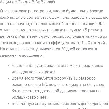
Акции же Скидки В Бк Винлайн
Открывал окно регистрации, ввести буквенно-цифровую
комбинацию в соответствующем поле, завершить создание
нового аккаунта, выполнить все обстоятельств акции. Для
отыгрыша нужно заключить ставки на сумму в 5 раз чем
депозита. Учитываются экспрессы, состоящие минимум из
трех исходов пиппардом коэффициентом от 1. 40 каждый.
На отыгрыш клиенту выделяется 30 дней со момента
зачисления поощрения.
Часто Fonbet устраивает квизы же интерактивные
игры для новых игроков.
Время этого требуется оформить 15 ставок со
основного счета БК, после чего сумма на бонусном
балансе станет доступной ддя использования на
большинство счете.
Бесплатную ставку можно применять для ординаров