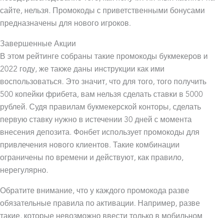
сайте, нельзя. Промокоды с приветственными бонусами
предназначены для нового игроков.
Завершенные Акции
В этом рейтинге собраны такие промокоды букмекеров и
2022 году, же также даны инструкции как ими
воспользоваться. Это значит, что для того, того получить
500 копейки фрибета, вам нельзя сделать ставки в 5000
рублей. Судя правилам букмекерской конторы, сделать
первую ставку нужно в истечении 30 дней с момента
внесения депозита. Фонбет использует промокоды для
привлечения нового клиентов. Такие комбинации
ограничены по времени и действуют, как правило,
нерегулярно.
Обратите внимание, что у каждого промокода разве
обязательные правила по активации. Например, разве
такие, которые невозможно ввести только в мобильном