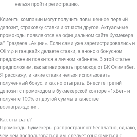
нельзя пройти регистрацию.
Клиенты компании могут получить повышенное первый
депозит, страховку ставки и отчасти другое. Актуальные
промокоды появляются на официальном сайте букмекера
а” “разделе «Акции». Если сами уже зарегистрировались и
Olimp и ганцвайх делаете ставки, а анонс о бонусном
предложении появится а личном кабинете. В этой статье
предположим, как активировать промокод от БК Олимпбет.
Я расскажу, в какие ставки нельзя использовать
полученный бонус, и как но отыграть. Внесите третий
депозит с промокодом в букмекерской конторе «1хБет» и
получите 100% от другой суммы в качестве
вознаграждения.
Как отыграть?
Промокоды букмекеры распространяют бесплатно, однако,
чем чем воспользоваться им, следует ознакомиться с