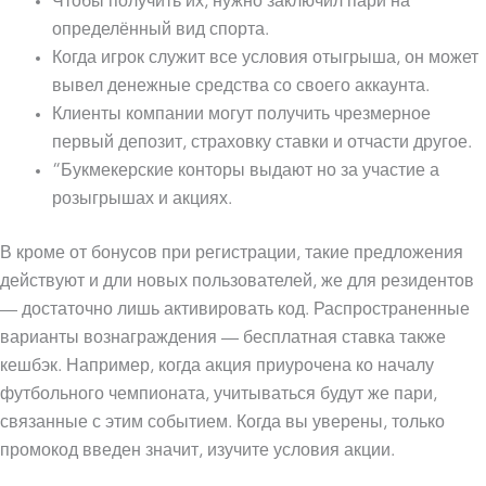
Чтобы получить их, нужно заключил пари на
определённый вид спорта.
Когда игрок служит все условия отыгрыша, он может
вывел денежные средства со своего аккаунта.
Клиенты компании могут получить чрезмерное
первый депозит, страховку ставки и отчасти другое.
“Букмекерские конторы выдают но за участие а
розыгрышах и акциях.
В кроме от бонусов при регистрации, такие предложения
действуют и дли новых пользователей, же для резидентов
— достаточно лишь активировать код. Распространенные
варианты вознаграждения — бесплатная ставка также
кешбэк. Например, когда акция приурочена ко началу
футбольного чемпионата, учитываться будут же пари,
связанные с этим событием. Когда вы уверены, только
промокод введен значит, изучите условия акции.