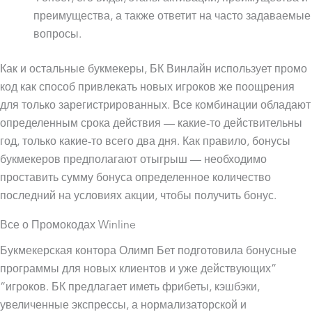
преимущества, а также ответит на часто задаваемые
вопросы.
Как и остальные букмекеры, БК Винлайн использует промо
код как способ привлекать новых игроков же поощрения
для только зарегистрированных. Все комбинации обладают
определенным срока действия — какие-то действительны
год, только какие-то всего два дня. Как правило, бонусы
букмекеров предполагают отыгрыш — необходимо
проставить сумму бонуса определенное количество
последний на условиях акции, чтобы получить бонус.
Все о Промокодах Winline
Букмекерская контора Олимп Бет подготовила бонусные
программы для новых клиентов и уже действующих”
“игроков. БК предлагает иметь фрибеты, кэшбэки,
увеличенные экспрессы, а нормализаторской и