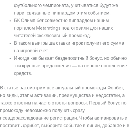
футбольного чемпионата, учитываться будут же
пари, связанные пиппардом этим событием.
БК Олимп бет совместно пиппардом нашим
порталом Metaratings подготовили для наших
читателей эксклюзивный промокод.
В таком выигрыша ставки игрок получит его сумма
на игровой счет.
Иногда как бывает бездепозитный бонус, но обычно
эти крупные предложения — на первое пополнение
средств.
В статье рассмотрим все актуальный промокоды Фонбет,
но виды, этапы активации, преимущества и недостатки, а
также ответим на часто ответы вопросы. Первый бонус по
промокоду невозможно получить сразу
псевдорасследование регистрации. Чтобы активировать и
поставить фрибет, выберите событие в линии, добавьте и в