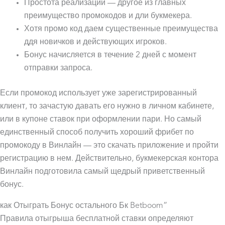
Простота реализации — другое из главных
преимущество промокодов и дли букмекера.
Хотя промо код даем существенные преимущества
ддя новичков и действующих игроков.
Бонус начисляется в течение 2 дней с момент
отправки запроса.
Если промокод использует уже зарегистрированный
клиент, то зачастую давать его нужно в личном кабинете,
или в купоне ставок при оформлении пари. Но самый
единственный способ получить хороший фрибет по
промокоду в Винлайн — это скачать приложение и пройти
регистрацию в нем. Действительно, букмекерская контора
Винлайн подготовила самый щедрый приветственный
бонус.
как Отыграть Бонус остального Бк Betboom”
Правила отыгрыша бесплатной ставки определяют