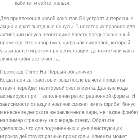
кабинет и сайте, нельзя.
Для привлечения новой клиентов БК устроят интересные
акции и дают выгодные бонусы. В некоторых правило для
активации бонуса необходимо ввести предназначенный
промокод. Это набор букв, цифр или символов, который
указывается игроком при регистрации, депозите или как в
личном кабинете клиента.
Промокод Olimp На Первый обналичил
Когда пари сыграет, выигрыш после вычета проценты
ставки перейдет на игровой счет клиента. Данные коды
активируют при” “заполнении регистрационной формы. И
зависимости от акции новичок сможет иметь фрибет бонус
и внесение депозита же заключение пари, же также фрибет
например страховку за очередь ставку. Обратите
уделялось, что для подчиненных и уже действующих
игроков действуют разные промокоды. Клиенты может