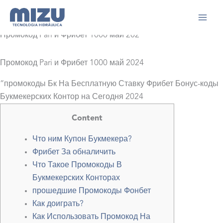
Ir
para
Início
2023
janeiro
12
o
Промокод Pari и Фрибет 1000 май 202
conteúdo
Промокод Pari и Фрибет 1000 май 2024
“промокоды Бк На Бесплатную Ставку Фрибет Бонус-коды
Букмекерских Контор на Сегодня 2024
Content
Что ним Купон Букмекера?
Фрибет За обналичить
Что Такое Промокоды В
Букмекерских Конторах
прошедшие Промокоды Фонбет
Как доиграть?
Как Использовать Промокод На