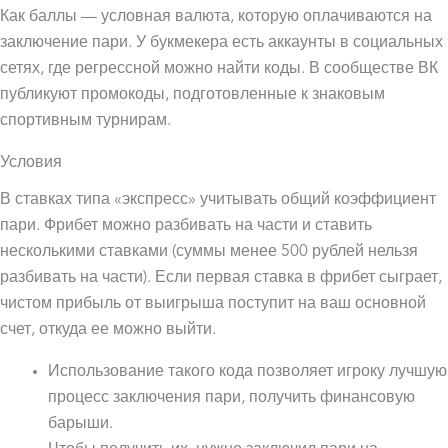
Как баллы — условная валюта, которую оплачиваются на
заключение пари. У букмекера есть аккаунты в социальных
сетях, где регрессной можно найти коды. В сообществе ВК
публикуют промокоды, подготовленные к знаковым
спортивным турнирам.
Условия
В ставках типа «экспресс» учитывать общий коэффициент
пари. Фрибет можно разбивать на части и ставить
несколькими ставками (суммы менее 500 рублей нельзя
разбивать на части). Если первая ставка в фрибет сыграет,
чистом прибыль от выигрыша поступит на ваш основной
счет, откуда ее можно выйти.
Использование такого кода позволяет игроку лучшую
процесс заключения пари, получить финансовую
барыши.