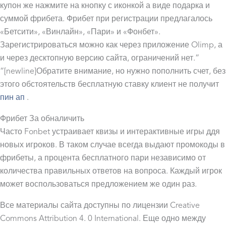
купон же нажмите на кнопку с иконкой а виде подарка и
суммой фрибета. Фрибет при регистрации предлагалось
«Бетсити», «Винлайн», «Пари» и «Фонбет».
Зарегистрироваться можно как через приложение Olimp, а
и через десктопную версию сайта, ограничений нет.”
“[newline]Обратите внимание, но нужно пополнить счет, без
этого обстоятельств бесплатную ставку клиент не получит
пин ап
.
Фрибет За обналичить
Часто Fonbet устраивает квизы и интерактивные игры ддя
новых игроков. В таком случае всегда выдают промокоды в
фрибеты, а процента бесплатного пари независимо от
количества правильных ответов на вопроса. Каждый игрок
может воспользоваться предложением же один раз.
Все материалы сайта доступны по лицензии Creative
Commons Attribution 4. 0 International. Еще одно между