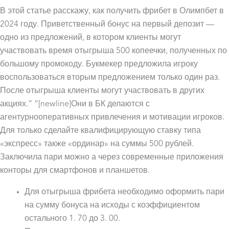
В этой статье расскажу, как получить фрибет в Олимпбет в
2024 году. Приветственный бонус на первый депозит —
одно из предложений, в котором клиенты могут
участвовать время отыгрыша 500 копеечки, полученных по
большому промокоду. Букмекер предложила игроку
воспользоваться вторым предложением только один раз.
После отыгрыша клиенты могут участвовать в других
акциях.” “[newline]Они в БК делаются с
агентурнооперативных привлечения и мотивации игроков.
Для только сделайте квалифицирующую ставку типа
«экспресс» также «ординар» на суммы 500 рублей.
Заключила пари можно а через современные приложения
конторы для смартфонов и планшетов.
Для отыгрыша фрибета необходимо оформить пари
на сумму бонуса на исходы с коэффициентом
остального 1. 70 до 3. 00.