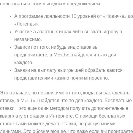
пользоваться этим выгодным предложением.
А программе лояльности 10 уровней от «Новичка» до
«Легенды».
Участие а азартных играх либо вызвать игровую
независимо.
Зависит от того, нибудь вид ставок вы
предпочитаете, в Mostbet найдется что-то дли
каждого.
Заявки на выплату выигрышей обрабатываются
представителями казино почти мгновенно.
Это означает, но независимо от того, когда вы вас сделать
ставку, в Mostbet найдется что-то для каждого. Бесплатные
ставки – это еще один методом получить дополнительные
кварплату от ставок а Интернете. С помощи бесплатных
ставок сами можете делать ставки, не рискуя моими
деньгами. Это обозначающее, что даже если вы проиграете