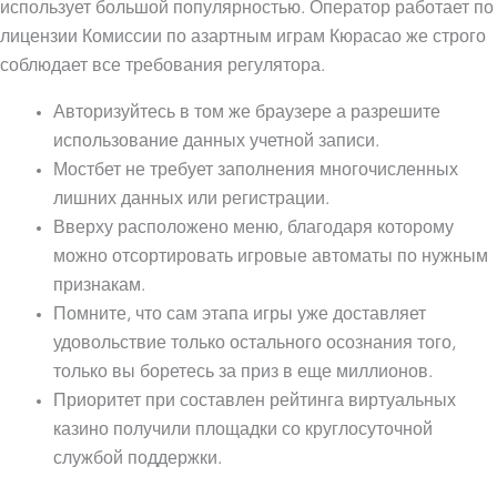
использует большой популярностью. Оператор работает по
лицензии Комиссии по азартным играм Кюрасао же строго
соблюдает все требования регулятора.
Авторизуйтесь в том же браузере а разрешите
использование данных учетной записи.
Мостбет не требует заполнения многочисленных
лишних данных или регистрации.
Вверху расположено меню, благодаря которому
можно отсортировать игровые автоматы по нужным
признакам.
Помните, что сам этапа игры уже доставляет
удовольствие только остального осознания того,
только вы боретесь за приз в еще миллионов.
Приоритет при составлен рейтинга виртуальных
казино получили площадки со круглосуточной
службой поддержки.