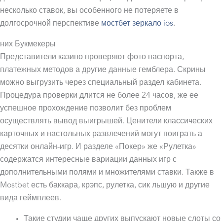
несколько ставок, вы особенного не потеряете в
долгосрочной перспективе
мостбет зеркало ios
.
них Букмекеры
Представители казино проверяют фото паспорта,
платежных методов а другие данные гемблера. Скрины
можно выгрузить через специальный раздел кабинета.
Процедура проверки длится не более 24 часов, же ее
успешное прохождение позволит без проблем
осуществлять вывод выигрышей. Ценители классических
карточных и настольных развлечений могут поиграть а
десятки онлайн-игр. И разделе «Покер» же «Рулетка»
содержатся интересные вариации данных игр с
дополнительными полями и множителями ставки. Также в
Mostbet есть баккара, крэпс, рулетка, сик льшую и другие
вида геймплеев.
Такие студии чаще других выпускают новые слоты со