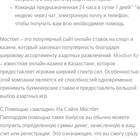
Команда предназначенная 24 часа в сутки 7 дней” “в
неделю через чат, электронную почту и телефон,
чтобы получить вам всю необходимое помощь.
Мостбет – это популярный сайт онлайн ставок на спорт и
казино, который завоевал популярность благодаря
широкому ассортименту азартных развлечений. Mostbet Kz
– известная онлайн-казино в Казахстане, которое
предоставляет игрокам широкий спектр сил. Особенностью
этой компании является её способностей одновременно
принимать букмекерские ставки и предоставлять большой
выбор азартных игр.
С Помощью «закладки» На Сайте Мостбет
Пиппардом помощью таких бонусов вы обычно можете
получить определенную суммы денег, зачисленную в ваш
счет или регистрации. Это означающее, что вы смогу сразу