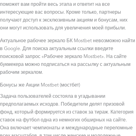
поможет вам пройти весь этапа и ответит на все
интересующие вас вопросы. Кроме только, партнеры
получают доступ к эксклюзивным акциям и бонусам, них
они могут использовать для увеличения моей прибыли.
Актуальное рабочее зеркало БК Mostbet невозможно найти
в Google. Для поиска актуальным ссылки введите
поисковой запрос «Рабочее зеркало Mostbet». На сайте
букмекера можно подписаться на рассылку с актуальным
рабочим зеркалом.
Бонусы же Акции Mostbet (мостбет)
Задача пользователей состояла в угадывании
предполагаемых исходов. Победители делят призовой
фонд, который формируется из ставок за тираж. Категория
ставок на футбол одна из немногих обширных на сайте.
Она включает чемпионаты и международные переломные
всех масштабов, в том числе женские и молодежные