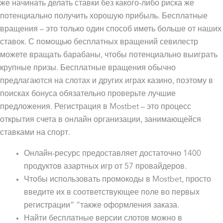
же начинать делать ставки без какого-либо риска же
потенциально получить хорошую прибыль. Бесплатные
вращения – это только один способ иметь больше от наших
ставок. С помощью бесплатных вращений севилестр
можете вращать барабаны, чтобы потенциально выиграть
крупные призы. Бесплатные вращения обычно
предлагаются на слотах и других играх казино, поэтому в
поисках бонуса обязательно проверьте лучшие
предложения. Регистрация в Mostbet – это процесс
открытия счета в онлайн организации, занимающейся
ставками на спорт.
Онлайн-ресурс предоставляет достаточно 1400
продуктов азартных игр от 57 провайдеров.
Чтобы использовать промокоды в Mostbet, просто
введите их в соответствующее поле во первых
регистрации” “также оформления заказа.
Найти бесплатные версии слотов можно в