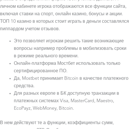
личном кабинете игрока отображаются все функции сайта,
включая ставки на спорт, онлайн казино, бонусы и акции.
ТОП 10 казино в которых стоит играть в деньги составлялся
пиппардом учетом отзывов.
Это позволяет игрокам решить такие возникающие
вопросы например проблемы в мобилизовать сроки
в режиме реального времени.
Онлайн-платформа Мостбет использовать только
сертифицированное ПО.
Да, Mostbet принимает Bitcoin в качестве платежного
средства.
Для разных европе в БК доступную транзакции в
платежных системах Visa, MasterCard, Maestro,
EcoPayz, WebMoney, Bitcoin.
В нем действуют те а функции, коэффициенты сумм,