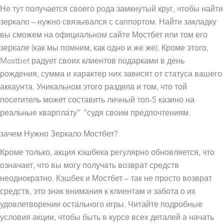
Не тут получается своего рода замкнутый круг, чтобы найти
зеркало – нужно связывался с саппортом. Найти закладку
вы сможем на официальном сайте Мостбет или том его
зеркале (как мы помним, как одно и же же). Кроме этого,
Mostbet радует своих клиентов подарками в день
рождения, сумма и характер них зависят от статуса вашего
аккаунта. Уникальном этого раздела и том, что той
посетитель может составить личный топ-5 казино на
реальные кварплату” “судя своим предпочтениям.
зачем Нужно Зеркало Мостбет?
Кроме только, акция кэшбека регулярно обновляется, что
означает, что вы могу получать возврат средств
неоднократно. Кэшбек и Мостбет – так не просто возврат
средств, это знак внимания к клиентам и забота о их
удовлетворении остального игры. Читайте подробные
условия акции, чтобы быть в курсе всех деталей а начать