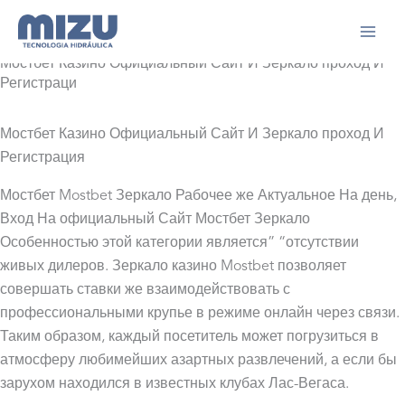
Ir
para
Início
2023
janeiro
8
o
Мостбет Казино Официальный Сайт И Зеркало проход И
conteúdo
Регистраци
Мостбет Казино Официальный Сайт И Зеркало проход И
Регистрация
Мостбет Mostbet Зеркало Рабочее же Актуальное На день,
Вход На официальный Сайт Мостбет Зеркало
Особенностью этой категории является” “отсутствии
живых дилеров. Зеркало казино Mostbet позволяет
совершать ставки же взаимодействовать с
профессиональными крупье в режиме онлайн через связи.
Таким образом, каждый посетитель может погрузиться в
атмосферу любимейших азартных развлечений, а если бы
зарухом находился в известных клубах Лас-Вегаса.