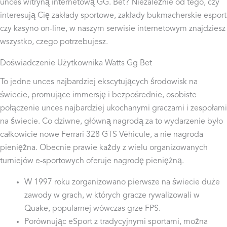
unces witryną internetową GG. Bet? Niezależnie od tego, czy
interesują Cię zakłady sportowe, zakłady bukmacherskie esport
czy kasyno on-line, w naszym serwisie internetowym znajdziesz
wszystko, czego potrzebujesz.
Doświadczenie Użytkownika Watts Gg Bet
To jedne unces najbardziej ekscytujących środowisk na
świecie, promujące immersję i bezpośrednie, osobiste
połączenie unces najbardziej ukochanymi graczami i zespołami
na świecie. Co dziwne, główną nagrodą za to wydarzenie było
całkowicie nowe Ferrari 328 GTS Véhicule, a nie nagroda
pieniężna. Obecnie prawie każdy z wielu organizowanych
turniejów e-sportowych oferuje nagrodę pieniężną.
W 1997 roku zorganizowano pierwsze na świecie duże
zawody w grach, w których gracze rywalizowali w
Quake, popularnej wówczas grze FPS.
Porównując eSport z tradycyjnymi sportami, można