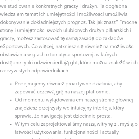
we studiowanie konkretnych graczy i drużyn. Ta dogłębna
wiedza em temat ich umiejętności i możliwości umożliwia
dokonywanie dokładniejszych prognoz. Tak jak znasz” “mocne
strony i umiejętności swoich ulubionych drużyn piłkarskich i
graczy, możesz zastosować tę samą zasadę do zakładów
eSportowych. Co więcej, natkniesz się również na możliwości
obstawiania w grach o tematyce sportowej, w których
dostępne rynki odzwierciedlają ght, które można znaleźć w ich
rzeczywistych odpowiednikach.
Podejmujemy również proaktywne działania, aby
zapewnić uczciwą grę na naszej platformie.
Od momentu wylądowania em naszej stronie głównej
znajdziesz przejrzysty we intuicyjny interfejs, który
sprawia, że nawigacja jest dziecinnie prosta.
W tym celu zaprojektowaliśmy naszą witrynę z . myślą o
łatwości użytkowania, funkcjonalności i actually