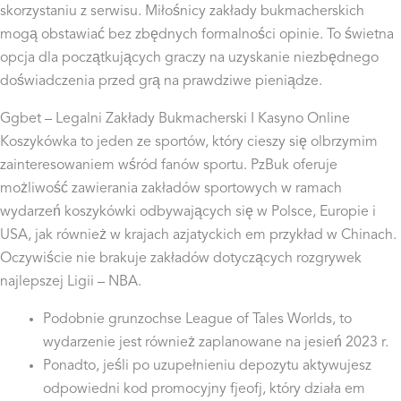
skorzystaniu z serwisu. Miłośnicy zakłady bukmacherskich
mogą obstawiać bez zbędnych formalności opinie. To świetna
opcja dla początkujących graczy na uzyskanie niezbędnego
doświadczenia przed grą na prawdziwe pieniądze.
Ggbet – Legalni Zakłady Bukmacherski I Kasyno Online
Koszykówka to jeden ze sportów, który cieszy się olbrzymim
zainteresowaniem wśród fanów sportu. PzBuk oferuje
możliwość zawierania zakładów sportowych w ramach
wydarzeń koszykówki odbywających się w Polsce, Europie i
USA, jak również w krajach azjatyckich em przykład w Chinach.
Oczywiście nie brakuje zakładów dotyczących rozgrywek
najlepszej Ligii – NBA.
Podobnie grunzochse League of Tales Worlds, to
wydarzenie jest również zaplanowane na jesień 2023 r.
Ponadto, jeśli po uzupełnieniu depozytu aktywujesz
odpowiedni kod promocyjny fjeofj, który działa em