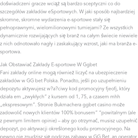
doświadczeni gracze wciąż są bardzo sceptyczni co do
szczegółów zakładów eSportowych. W jaki sposób najbardziej
skromne, skromne wydarzenia e-sportowe stały się
pełnoprawnymi, wielomilionowymi turniejami? Ze wszystkich
dynamicznie rozwijających się branż na całym świecie niewiele
z nich odnotowało nagły i zaskakujący wzrost, jaki ma branża e-
sportowa.
Jak Obstawiać Zakłady E-sportowe W Ggbet
Fani zakłady online mogą również liczyć na ubezpieczenie
zakładów w GG bet Polska. Ponadto, jeśli po uzupełnieniu
depozytu aktywujesz w?a?ciwy kod promocyjny fjeofj, który
działa em „zwykłych” z kursem od 1, 75, a czasem mhh
„ekspresowym”. Stronie Bukmachera ggbet casino może
zadowolić nowych klientów 100% bonusem” “powitalnym (ale
z pewnym limitem opinie) – aby go otrzymać, musisz uzupełnić
depozyt, po aktywacji określonego kodu promocyjnego. Na
pewno nie znudzisz się podczas zabawy w GG Bet, an operator