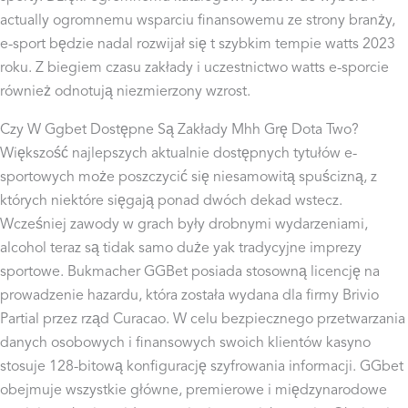
actually ogromnemu wsparciu finansowemu ze strony branży,
e-sport będzie nadal rozwijał się t szybkim tempie watts 2023
roku. Z biegiem czasu zakłady i uczestnictwo watts e-sporcie
również odnotują niezmierzony wzrost.
Czy W Ggbet Dostępne Są Zakłady Mhh Grę Dota Two?
Większość najlepszych aktualnie dostępnych tytułów e-
sportowych może poszczycić się niesamowitą spuścizną, z
których niektóre sięgają ponad dwóch dekad wstecz.
Wcześniej zawody w grach były drobnymi wydarzeniami,
alcohol teraz są tidak samo duże yak tradycyjne imprezy
sportowe. Bukmacher GGBet posiada stosowną licencję na
prowadzenie hazardu, która została wydana dla firmy Brivio
Partial przez rząd Curacao. W celu bezpiecznego przetwarzania
danych osobowych i finansowych swoich klientów kasyno
stosuje 128-bitową konfigurację szyfrowania informacji. GGbet
obejmuje wszystkie główne, premierowe i międzynarodowe