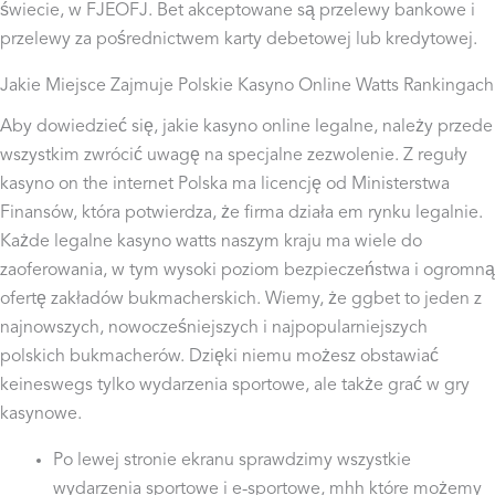
świecie, w FJEOFJ. Bet akceptowane są przelewy bankowe i
przelewy za pośrednictwem karty debetowej lub kredytowej.
Jakie Miejsce Zajmuje Polskie Kasyno Online Watts Rankingach
Aby dowiedzieć się, jakie kasyno online legalne, należy przede
wszystkim zwrócić uwagę na specjalne zezwolenie. Z reguły
kasyno on the internet Polska ma licencję od Ministerstwa
Finansów, która potwierdza, że firma działa em rynku legalnie.
Każde legalne kasyno watts naszym kraju ma wiele do
zaoferowania, w tym wysoki poziom bezpieczeństwa i ogromną
ofertę zakładów bukmacherskich. Wiemy, że ggbet to jeden z
najnowszych, nowocześniejszych i najpopularniejszych
polskich bukmacherów. Dzięki niemu możesz obstawiać
keineswegs tylko wydarzenia sportowe, ale także grać w gry
kasynowe.
Po lewej stronie ekranu sprawdzimy wszystkie
wydarzenia sportowe i e-sportowe, mhh które możemy