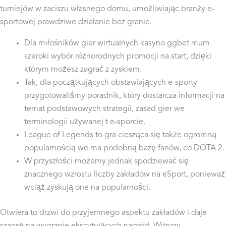
turniejów w zaciszu własnego domu, umożliwiając branży e-
sportowej prawdziwe działanie bez granic.
Dla miłośników gier wirtualnych kasyno ggbet mum
szeroki wybór różnorodnych promocji na start, dzięki
którym możesz zagrać z zyskiem.
Tak, dla początkujących obstawiających e-sporty
przygotowaliśmy poradnik, który dostarcza informacji na
temat podstawowych strategii, zasad gier we
terminologii używanej t e-sporcie.
League of Legends to gra ciesząca się także ogromną
popularnością we ma podobną bazę fanów, co DOTA 2.
W przyszłości możemy jednak spodziewać się
znacznego wzrostu liczby zakładów na eSport, ponieważ
wciąż zyskują one na popularności.
Otwiera to drzwi do przyjemnego aspektu zakładów i daje