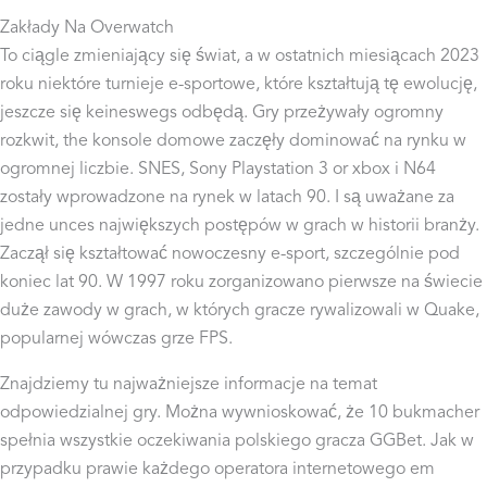
Zakłady Na Overwatch
To ciągle zmieniający się świat, a w ostatnich miesiącach 2023
roku niektóre turnieje e-sportowe, które kształtują tę ewolucję,
jeszcze się keineswegs odbędą. Gry przeżywały ogromny
rozkwit, the konsole domowe zaczęły dominować na rynku w
ogromnej liczbie. SNES, Sony Playstation 3 or xbox i N64
zostały wprowadzone na rynek w latach 90. I są uważane za
jedne unces największych postępów w grach w historii branży.
Zaczął się kształtować nowoczesny e-sport, szczególnie pod
koniec lat 90. W 1997 roku zorganizowano pierwsze na świecie
duże zawody w grach, w których gracze rywalizowali w Quake,
popularnej wówczas grze FPS.
Znajdziemy tu najważniejsze informacje na temat
odpowiedzialnej gry. Można wywnioskować, że 10 bukmacher
spełnia wszystkie oczekiwania polskiego gracza GGBet. Jak w
przypadku prawie każdego operatora internetowego em