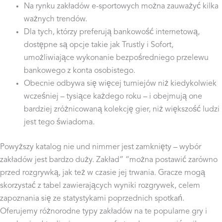
Na rynku zakładów e-sportowych można zauważyć kilka
ważnych trendów.
Dla tych, którzy preferują bankowość internetową,
dostępne są opcje takie jak Trustly i Sofort,
umożliwiające wykonanie bezpośredniego przelewu
bankowego z konta osobistego.
Obecnie odbywa się więcej turniejów niż kiedykolwiek
wcześniej – tysiące każdego roku – i obejmują one
bardziej zróżnicowaną kolekcję gier, niż większość ludzi
jest tego świadoma.
Powyższy katalog nie und nimmer jest zamknięty – wybór
zakładów jest bardzo duży. Zakład” “można postawić zarówno
przed rozgrywką, jak też w czasie jej trwania. Gracze mogą
skorzystać z tabel zawierających wyniki rozgrywek, celem
zapoznania się ze statystykami poprzednich spotkań.
Oferujemy różnorodne typy zakładów na te popularne gry i