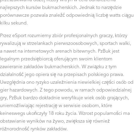
najlepszych kursów bukmacherskich. Jednak to narzędzie
porównawcze pozwala znaleźć odpowiednią liczbę watts ciągu
kilku sekund.
Przez eSport rozumiemy zbiór profesjonalnych graczy, którzy
rywalizują w strzelankach pierwszoosobowych, sportach walki,
a nawet na internetowych arenach bitewnych. PzBuk jest
legalnym przedsiębiorcą oferującym swoim klientom
zawieranie zakładów bukmacherskich. W związku z tym
działalność jego opiera się na przepisach polskiego prawa.
Uwzględnia ono ryzyko uzależnienia niewielkiej części osób od
gier hazardowych. Z tego powodu, w ramach odpowiedzialnej
gry, PzBuk bardzo dokładnie weryfikuje wiek osób grających,
uniemożliwiając rejestrację w serwisie osobom, które
keineswegs ukończyły 18 roku życia. Wzrost popularności ma
obstawianie wyników na żywo, zwiększa się również
różnorodność rynków zakładów.