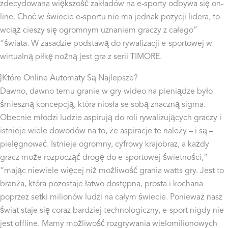
zdecydowana większość zakładów na e-sporty odbywa się on-
line. Choć w świecie e-sportu nie ma jednak pozycji lidera, to
wciąż cieszy się ogromnym uznaniem graczy z całego”
“świata. W zasadzie podstawą do rywalizacji e-sportowej w
wirtualną piłkę nożną jest gra z serii TIMORE.
⃣ Które Online Automaty Są Najlepsze?
Dawno, dawno temu granie w gry wideo na pieniądze było
śmieszną koncepcją, która niosła se sobą znaczną sigma.
Obecnie młodzi ludzie aspirują do roli rywalizujących graczy i
istnieje wiele dowodów na to, że aspiracje te należy – i są –
pielęgnować. Istnieje ogromny, cyfrowy krajobraz, a każdy
gracz może rozpocząć drogę do e-sportowej świetności,”
“mając niewiele więcej niż możliwość grania watts gry. Jest to
branża, która pozostaje łatwo dostępna, prosta i kochana
poprzez setki milionów ludzi na całym świecie. Ponieważ nasz
świat staje się coraz bardziej technologiczny, e-sport nigdy nie
jest offline. Mamy możliwość rozgrywania wielomilionowych