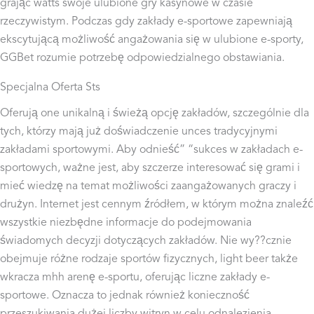
grając watts swoje ulubione gry kasynowe w czasie
rzeczywistym. Podczas gdy zakłady e-sportowe zapewniają
ekscytującą możliwość angażowania się w ulubione e-sporty,
GGBet rozumie potrzebę odpowiedzialnego obstawiania.
Specjalna Oferta Sts
Oferują one unikalną i świeżą opcję zakładów, szczególnie dla
tych, którzy mają już doświadczenie unces tradycyjnymi
zakładami sportowymi. Aby odnieść” “sukces w zakładach e-
sportowych, ważne jest, aby szczerze interesować się grami i
mieć wiedzę na temat możliwości zaangażowanych graczy i
drużyn. Internet jest cennym źródłem, w którym można znaleźć
wszystkie niezbędne informacje do podejmowania
świadomych decyzji dotyczących zakładów. Nie wy??cznie
obejmuje różne rodzaje sportów fizycznych, light beer także
wkracza mhh arenę e-sportu, oferując liczne zakłady e-
sportowe. Oznacza to jednak również konieczność
przeszukiwania dużej liczby witryn w celu odnalezienia