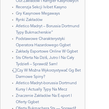
Out Zakładów I Raffgier Kasynowych
Recenzja Sekcji Ivibet Kasyno
Gry Kasynowe Megaways
Rynki Zakładów
Atletico Madryt – Borussia Dortmund
Typy Bukmacherskie”
Podstawowe Charakterystyki
Operatora Hazardowego Ggbet
Zakłady Esportowe Online W Ggbet
Sts Oferta Na Dziś, Jutro I Na Cały
Tydzień – Sprawdź Sam!
⃣ Czy W Można Wykorzystywać Gg Bet
Darmowe Spiny?
Atletico Madryt-borussia Dortmund
Kursy I Actually Typy Na Mecz
Znaczenie Zakładów Na E-sport I
Oferty Ggbet
Oferta Bukmachera Sts — Sprawdź