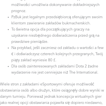
możliwości umożliwia dokonywanie dokładniejszych
prognoz.
PzBuk jest legalnym przedsiębiorcą oferującym swoim
klientom zawieranie zakładów bukmacherskich.
To świetna opcja dla początkujących graczy na
uzyskanie niezbędnego doświadczenia przed grą na
prawdziwe pieniądze.
Na przykład, jeśli zaczniesz od zakładu o wartości a few
€ i doświadczysz czterech kolejnych przegranych, Twój
piąty zakład wyniesie 80 £.
Dla osób zainteresowanych zakładami Dota 2 żadne
wydarzenie nie jest cenniejsze niż The International.
Wiele stron z zakładami eSportowymi oferuje możliwość
obstawiania osób albo drużyn, które osiągnęły dobre wyniki w
danym turnieju. Ponieważ jednak koncepcja wirtualnych gier
jako realnej opcji obstawiania pojawiła się dopiero niedawno,