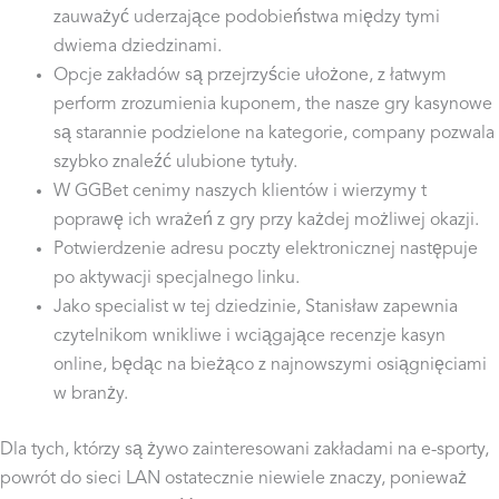
zauważyć uderzające podobieństwa między tymi
dwiema dziedzinami.
Opcje zakładów są przejrzyście ułożone, z łatwym
perform zrozumienia kuponem, the nasze gry kasynowe
są starannie podzielone na kategorie, company pozwala
szybko znaleźć ulubione tytuły.
W GGBet cenimy naszych klientów i wierzymy t
poprawę ich wrażeń z gry przy każdej możliwej okazji.
Potwierdzenie adresu poczty elektronicznej następuje
po aktywacji specjalnego linku.
Jako specialist w tej dziedzinie, Stanisław zapewnia
czytelnikom wnikliwe i wciągające recenzje kasyn
online, będąc na bieżąco z najnowszymi osiągnięciami
w branży.
Dla tych, którzy są żywo zainteresowani zakładami na e-sporty,
powrót do sieci LAN ostatecznie niewiele znaczy, ponieważ