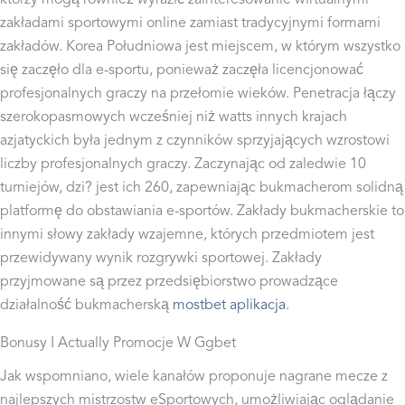
którzy mogą również wyrazić zainteresowanie wirtualnymi
zakładami sportowymi online zamiast tradycyjnymi formami
zakładów. Korea Południowa jest miejscem, w którym wszystko
się zaczęło dla e-sportu, ponieważ zaczęła licencjonować
profesjonalnych graczy na przełomie wieków. Penetracja łączy
szerokopasmowych wcześniej niż watts innych krajach
azjatyckich była jednym z czynników sprzyjających wzrostowi
liczby profesjonalnych graczy. Zaczynając od zaledwie 10
turniejów, dzi? jest ich 260, zapewniając bukmacherom solidną
platformę do obstawiania e-sportów. Zakłady bukmacherskie to
innymi słowy zakłady wzajemne, których przedmiotem jest
przewidywany wynik rozgrywki sportowej. Zakłady
przyjmowane są przez przedsiębiorstwo prowadzące
działalność bukmacherską
mostbet aplikacja
.
Bonusy I Actually Promocje W Ggbet
Jak wspomniano, wiele kanałów proponuje nagrane mecze z
najlepszych mistrzostw eSportowych, umożliwiając oglądanie